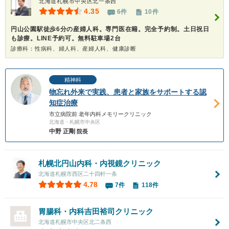
北海道札幌市中央区北一条西
4.35
6件
10件
円山公園駅徒歩6分の産婦人科。専門医在籍。完全予約制。土日祝日
も診療。LINE予約可。無料駐車場2台
診療科：性病科、婦人科、産婦人科、健康診断
精神科
物忘れ外来で実践、患者と家族をサポートする認
知症治療
市立病院前 老年内科メモリークリニック
北海道・札幌市中央区
中野 正剛
院長
札幌北円山内科・内視鏡クリニック
北海道札幌市西区二十四軒一条
4.78
7件
118件
胃腸科・内科吉田裕司クリニック
北海道札幌市中央区北二条西