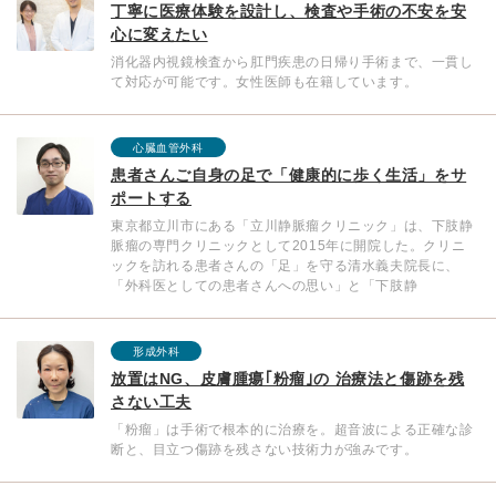
丁寧に医療体験を設計し、検査や手術の不安を安
心に変えたい
消化器内視鏡検査から肛門疾患の日帰り手術まで、一貫し
て対応が可能です。女性医師も在籍しています。
心臓血管外科
患者さんご自身の足で「健康的に歩く生活」をサ
ポートする
東京都立川市にある「立川静脈瘤クリニック」は、下肢静
脈瘤の専門クリニックとして2015年に開院した。クリニ
ックを訪れる患者さんの「足」を守る清水義夫院長に、
「外科医としての患者さんへの思い」と「下肢静
形成外科
放置はNG、皮膚腫瘍｢粉瘤｣の 治療法と傷跡を残
さない工夫
「粉瘤」は手術で根本的に治療を。超音波による正確な診
断と、目立つ傷跡を残さない技術力が強みです。