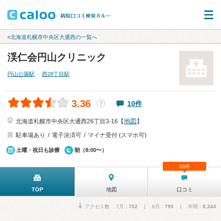
«北海道札幌市中央区大通西の一覧へ
渓仁会円山クリニック
円山公園駅
西28丁目駅
3.36
10件
？
地図
北海道札幌市中央区大通西26丁目3-16【
】
駐車場あり
電子決済可
マイナ受付 (スマホ可)
土曜・祝日も診療
朝（8:00〜）
10件
TOP
地図
口コミ
アクセス数 7月：
702
| 6月：
790
| 年間：
8,344