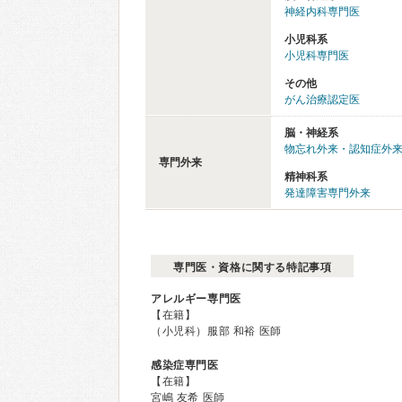
神経内科専門医
小児科系
小児科専門医
その他
がん治療認定医
脳・神経系
物忘れ外来・認知症外
専門外来
精神科系
発達障害専門外来
専門医・資格に関する特記事項
アレルギー専門医
【在籍】
（小児科）服部 和裕 医師
感染症専門医
【在籍】
宮嶋 友希 医師