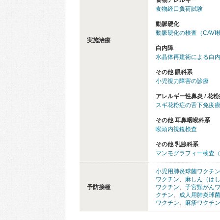
食物アレルギー
食物経口負荷試験
動脈硬化
動脈硬化の検査（CAVI
実施治療
白内障
水晶体再建術による白
その他 眼科系
小児視力障害の診療
アレルギー性鼻炎 / 花粉
スギ花粉症の舌下免疫
その他 耳鼻咽喉科系
喉頭内視鏡検査
その他 乳腺科系
マンモグラフィー検査
小児用肺炎球菌ワクチ
ワクチン
、
麻しん（は
予防接種
ワクチン
、
子宮頸がん
クチン
、
成人用肺炎球
ワクチン
、
麻疹ワクチ