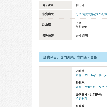
電子決済
利用可
指定病院
母体保護法指定医の配
あり
駐車場
無料80台
管理医師
岩橋 輝明
診療科目、専門外来、専門医・資格
内科系
内科
、
アレルギー科
、
外科系
外科
、
整形外科
、
リハ
泌尿器科・肛門科系
泌尿器科
眼科系