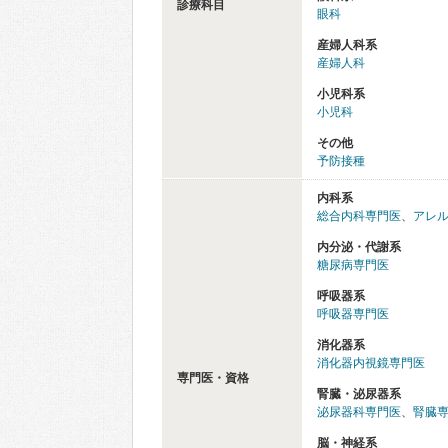
診療科目
眼科
産婦人科系
産婦人科
小児科系
小児科
その他
予防接種
内科系
総合内科専門医
、
アレ
内分泌・代謝系
糖尿病専門医
呼吸器系
呼吸器専門医
消化器系
消化器内視鏡専門医
専門医・資格
腎臓・泌尿器系
泌尿器科専門医
、
腎臓
脳・神経系