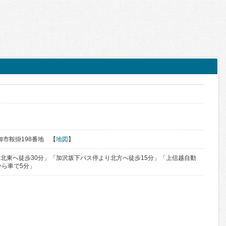
ん
東御市鞍掛198番地 【
地図
】
北東へ徒歩30分」「加沢坂下バス停より北方へ徒歩15分」「上信越自動
から車で5分」