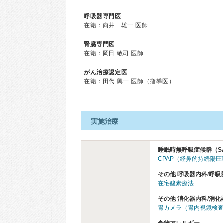
呼吸器専門医
在籍：向井 雄一 医師
腎臓専門医
在籍：岡田 敬司 医師
がん治療認定医
在籍：⽥代 興⼀ 医師（指導医）
実施治療
睡眠時無呼吸症候群（S
CPAP（経鼻的持続陽
その他 呼吸器内科/呼吸
在宅酸素療法
その他 消化器内科/消化
胃カメラ（胃内視鏡検