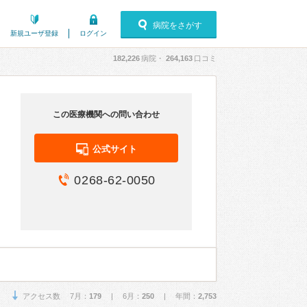
病院をさがす
新規ユーザ登録
ログイン
182,226
病院・
264,163
口コミ
この医療機関への問い合わせ
公式サイト
0268-62-0050
アクセス数 7月：
179
| 6月：
250
| 年間：
2,753