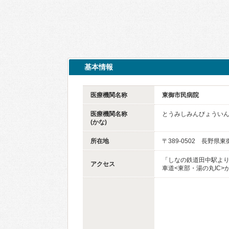
基本情報
医療機関名称
東御市民病院
医療機関名称
とうみしみんびょうい
(かな)
所在地
〒389-0502 長野県
「しなの鉄道田中駅より
アクセス
車道<東部・湯の丸IC>