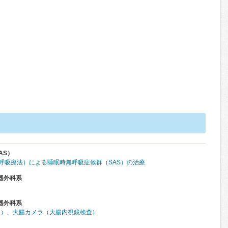
AS）
圧呼吸療法）による睡眠時無呼吸症候群（SAS）の治療
器外科系
器外科系
査）
、
大腸カメラ（大腸内視鏡検査）