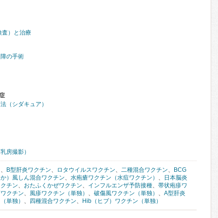
検査）と治療
内障の手術
症
療法（シダキュア）
（乳房撮影）
ン
、
B型肝炎ワクチン
、
ロタウイルスワクチン
、
二種混合ワクチン
、
BCG
しか）風しん混合ワクチン
、
水疱瘡ワクチン（水痘ワクチン）
、
日本脳炎
ワクチン
、
おたふくかぜワクチン
、
インフルエンザ予防接種
、
帯状疱疹ワ
菌ワクチン
、
風疹ワクチン（単独）
、
破傷風ワクチン（単独）
、
A型肝炎
ン（単独）
、
四種混合ワクチン
、
Hib（ヒブ）ワクチン（単独）