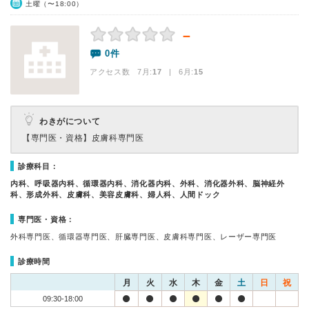
土曜（〜18:00）
－
0件
アクセス数 7月:
17
| 6月:
15
わきがについて
【専門医・資格】
皮膚科専門医
診療科目：
内科、呼吸器内科、循環器内科、消化器内科、外科、消化器外科、脳神経外
科、形成外科、皮膚科、美容皮膚科、婦人科、人間ドック
専門医・資格：
外科専門医、循環器専門医、肝臓専門医、皮膚科専門医、レーザー専門医
診療時間
月
火
水
木
金
土
日
祝
09:30-18:00