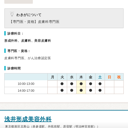
わきがについて
【専門医・資格】
皮膚科専門医
診療科目：
形成外科、皮膚科、美容皮膚科
専門医・資格：
皮膚科専門医、がん治療認定医
診療時間
月
火
水
木
金
土
日
祝
10:00-13:00
14:00-17:00
浅井形成美容外科
東京都港区北青山（表参道駅、外苑前駅、原宿駅（明治神宮前駅））