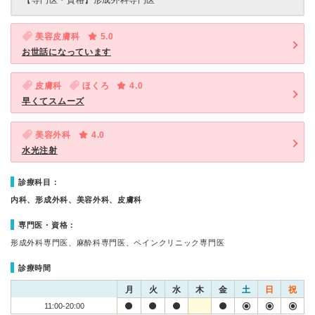
【専門医・資格】
形成外科専門医
美容皮膚科
5.0
お世話になっています
皮膚科
ほくろ
4.0
早くてスムーズ
美容外科
4.0
水光注射
診療科目：
内科、形成外科、美容外科、皮膚科
専門医・資格：
形成外科専門医、麻酔科専門医、ペインクリニック専門医
診療時間
月
火
水
木
金
土
日
祝
11:00-20:00