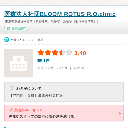
医療法人社団BLOOM ROTUS R.O.clinic
東京都渋谷区神宮前（表参道駅、渋谷駅、原宿駅（明治神宮前駅））
電子決済可
土曜（〜19:00）・祝日
3.40
1件
アクセス数 7月:
19
| 6月:
16
わきがについて
【専門医・資格】
形成外科専門医
美容外科
5.0
先生やスタッフの対応に安心感を感じる