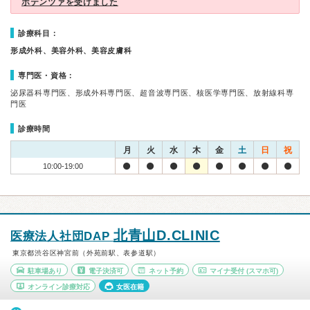
ポテンツァを受けました
診療科目：
形成外科、美容外科、美容皮膚科
専門医・資格：
泌尿器科専門医、形成外科専門医、超音波専門医、核医学専門医、放射線科専
門医
診療時間
月
火
水
木
金
土
日
祝
10:00-19:00
北青山D.CLINIC
医療法人社団DAP
東京都渋谷区神宮前（外苑前駅、表参道駅）
駐車場あり
電子決済可
ネット予約
マイナ受付
(スマホ可)
オンライン診療対応
女医在籍