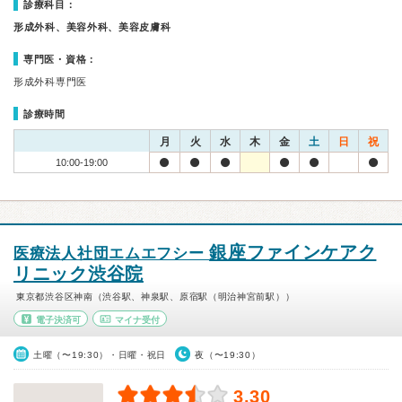
診療科目：
形成外科、美容外科、美容皮膚科
専門医・資格：
形成外科専門医
診療時間
月
火
水
木
金
土
日
祝
10:00-19:00
銀座ファインケアク
医療法人社団エムエフシー
リニック渋谷院
東京都渋谷区神南（渋谷駅、神泉駅、原宿駅（明治神宮前駅））
電子決済可
マイナ受付
土曜（〜19:30）・日曜・祝日
夜（〜19:30）
3.30