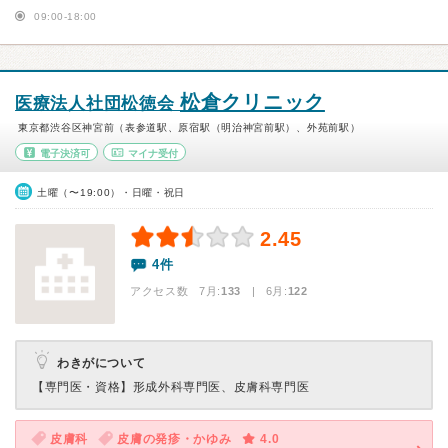
09:00-18:00
松倉クリニック
医療法人社団松徳会
東京都渋谷区神宮前（表参道駅、原宿駅（明治神宮前駅）、外苑前駅）
電子決済可
マイナ受付
土曜（〜19:00）・日曜・祝日
2.45
4件
アクセス数 7月:
133
| 6月:
122
わきがについて
【専門医・資格】
形成外科専門医、皮膚科専門医
皮膚科
皮膚の発疹・かゆみ
4.0