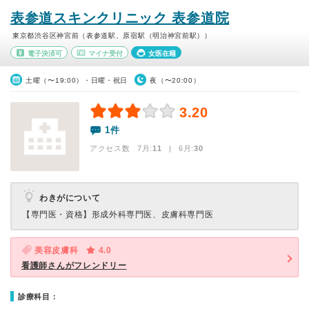
表参道スキンクリニック 表参道院
東京都渋谷区神宮前（表参道駅、原宿駅（明治神宮前駅））
電子決済可
マイナ受付
女医在籍
土曜（〜19:00）・日曜・祝日
夜（〜20:00）
3.20
1件
アクセス数 7月:
11
| 6月:
30
わきがについて
【専門医・資格】
形成外科専門医、皮膚科専門医
美容皮膚科
4.0
看護師さんがフレンドリー
診療科目：