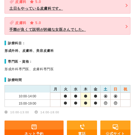
皮膚科
5.0
土日もやっている皮膚科です。
皮膚科
5.0
手際が良くて説明が的確な女医さんでした。
診療科目：
形成外科、皮膚科、美容皮膚科
専門医・資格：
形成外科専門医、皮膚科専門医
診療時間
月
火
水
木
金
土
日
祝
10:00-14:00
15:00-19:00
10:00-13:00
14:00-18:00
ネット予約
電話
公式サイト