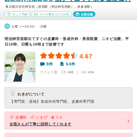
東京都渋谷区神宮前（原宿駅（明治神宮前駅）、表参道駅）
ネット予約
マイナ受付
(スマホ可)
女医在籍
土曜（〜18:00）・日曜
明治神宮前駅出てすぐの皮膚科・形成外科・美容医療、ニキビ治療。平
日19時、日曜も18時まで診療です
4.67
8件
64件
アクセス数 7月:
408
| 6月:
434
わきがについて
【専門医・資格】
形成外科専門医、皮膚科専門医
皮膚科
にきび
5.0
女医さんが丁寧に説明してくれます