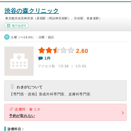
渋谷の森クリニック
東京都渋谷区神宮前（原宿駅（明治神宮前駅）、渋谷駅、表参道駅）
電子決済可
土曜（〜19:00）・日曜・祝日
2.60
1件
アクセス数 7月:
10
| 6月:
21
わきがについて
【専門医・資格】
形成外科専門医、皮膚科専門医
皮膚科
1.0
予約が取れない
診療科目：