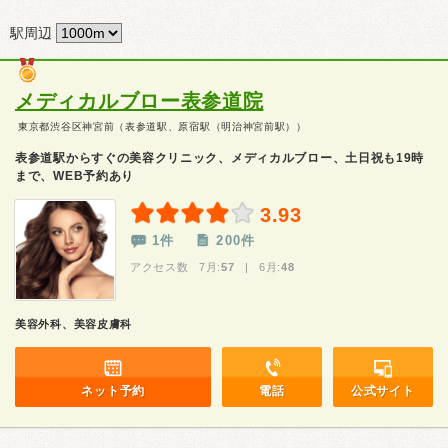
駅周辺
メディカルブロー表参道院
東京都渋谷区神宮前（表参道駅、原宿駅（明治神宮前駅））
表参道駅からすぐの美容クリニック、メディカルブロー、土日祝も19時
まで、WEB予約あり
3.93
1件
200件
アクセス数 7月:
57
| 6月:
48
美容外科、美容皮膚科
ネット予約
電話
公式サイト