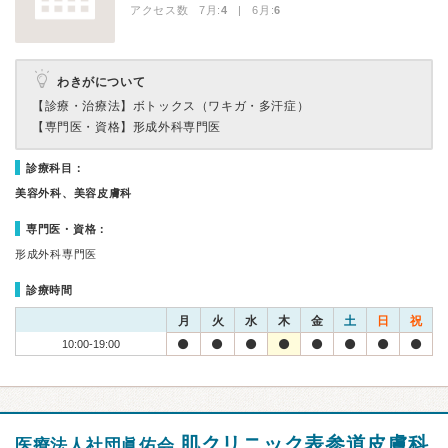
アクセス数 7月:
4
| 6月:
6
わきがについて
【診療・治療法】
ボトックス（ワキガ・多汗症）
【専門医・資格】
形成外科専門医
診療科目：
美容外科、美容皮膚科
専門医・資格：
形成外科専門医
診療時間
月
火
水
木
金
土
日
祝
10:00-19:00
肌クリニック表参道皮膚科
医療法人社団眞佑会