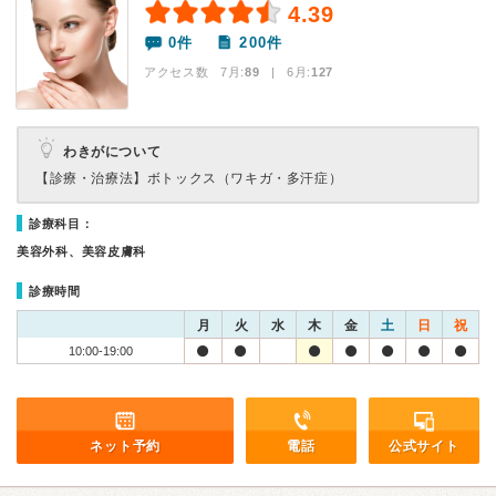
4.39
0件
200件
アクセス数 7月:
89
| 6月:
127
わきがについて
【診療・治療法】
ボトックス（ワキガ・多汗症）
診療科目：
美容外科、美容皮膚科
診療時間
月
火
水
木
金
土
日
祝
10:00-19:00
ネット予約
電話
公式サイト