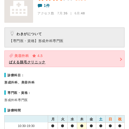
1件
アクセス数 7月:
35
| 6月:
48
わきがについて
【専門医・資格】
形成外科専門医
美容外科
4.5
ばえる脱毛クリニック
診療科目：
形成外科、美容外科
専門医・資格：
形成外科専門医
診療時間
月
火
水
木
金
土
日
祝
10:30-19:30