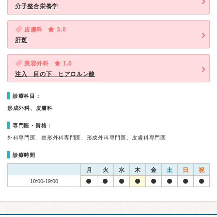
分子整合栄養学
皮膚科
3.0
肝斑
美容外科
1.0
注入 目の下 ヒアロルン酸
診療科目：
形成外科、皮膚科
専門医・資格：
外科専門医、整形外科専門医、形成外科専門医、皮膚科専門医
診療時間
月
火
水
木
金
土
日
祝
10:00-19:00