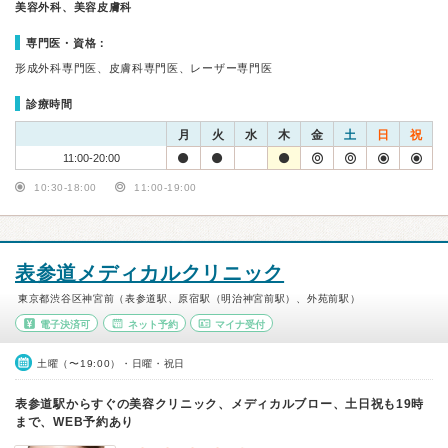
美容外科、美容皮膚科
専門医・資格：
形成外科専門医、皮膚科専門医、レーザー専門医
診療時間
月
火
水
木
金
土
日
祝
11:00-20:00
10:30-18:00
11:00-19:00
表参道メディカルクリニック
東京都渋谷区神宮前（表参道駅、原宿駅（明治神宮前駅）、外苑前駅）
電子決済可
ネット予約
マイナ受付
土曜（〜19:00）・日曜・祝日
表参道駅からすぐの美容クリニック、メディカルブロー、土日祝も19時
まで、WEB予約あり