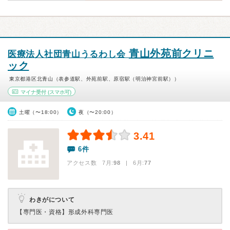
青山外苑前クリニ
医療法人社団青山うるわし会
ック
東京都港区北青山（表参道駅、外苑前駅、原宿駅（明治神宮前駅））
マイナ受付
(スマホ可)
土曜（〜18:00）
夜（〜20:00）
3.41
6件
アクセス数 7月:
98
| 6月:
77
わきがについて
【専門医・資格】
形成外科専門医