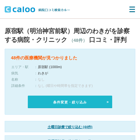
原宿駅（明治神宮前駅）周辺のわきがを診察
する病院・クリニック
口コミ・評判
（48件）
48件の医療機関が見つかりました
エリア・駅
原宿駅 (1000m)
病気
わきが
名称
なし
詳細条件
なし (曜日や時間帯を指定できます)
条件変更・絞り込み
土曜日診療で絞り込む (44件)