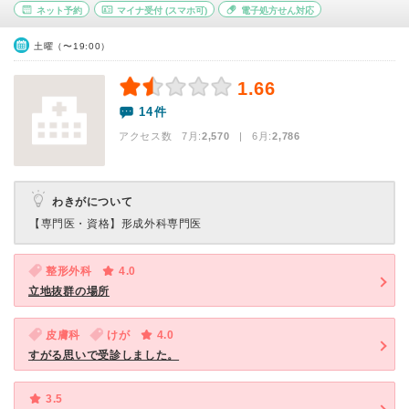
ネット予約
マイナ受付
(スマホ可)
電子処方せん対応
土曜（〜19:00）
1.66
14件
アクセス数 7月:
2,570
| 6月:
2,786
わきがについて
【専門医・資格】
形成外科専門医
整形外科
4.0
立地抜群の場所
皮膚科
けが
4.0
すがる思いで受診しました。
3.5