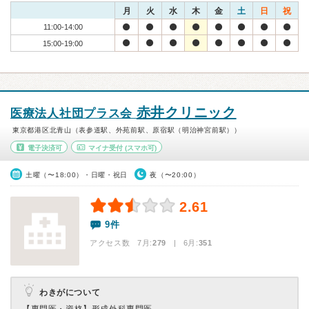
月
火
水
木
金
土
日
祝
11:00-14:00
15:00-19:00
赤井クリニック
医療法人社団プラス会
東京都港区北青山（表参道駅、外苑前駅、原宿駅（明治神宮前駅））
電子決済可
マイナ受付
(スマホ可)
土曜（〜18:00）・日曜・祝日
夜（〜20:00）
2.61
9件
アクセス数 7月:
279
| 6月:
351
わきがについて