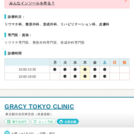
みんなインソールを作る？
診療科目：
リウマチ科、整形外科、形成外科、リハビリテーション科、皮膚科
専門医・資格：
リウマチ専門医、整形外科専門医、形成外科専門医
診療時間
月
火
水
木
金
土
日
祝
10:00-13:30
15:00-19:00
GRACY TOKYO CLINIC
東京都渋谷区神宮前（表参道駅）
電子決済可
ネット予約
女医在籍
土曜（〜19:00）・日曜・祝日