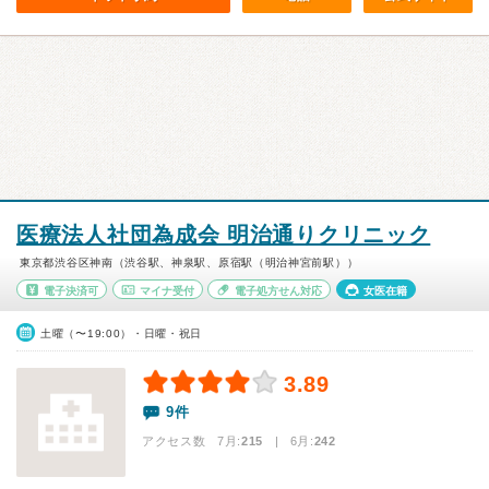
医療法人社団為成会 明治通りクリニック
東京都渋谷区神南（渋谷駅、神泉駅、原宿駅（明治神宮前駅））
電子決済可
マイナ受付
電子処方せん対応
女医在籍
土曜（〜19:00）・日曜・祝日
3.89
9件
アクセス数 7月:
215
| 6月:
242