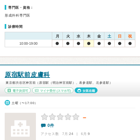
専門医・資格：
形成外科専門医
診療時間
月
火
水
木
金
土
日
祝
10:00-19:00
原宿駅前皮膚科
東京都渋谷区神宮前（原宿駅（明治神宮前駅）、表参道駅、北参道駅）
電子決済可
マイナ受付
(スマホ可)
女医在籍
土曜（〜17:00）
－
0件
アクセス数 7月:
24
| 6月:
9