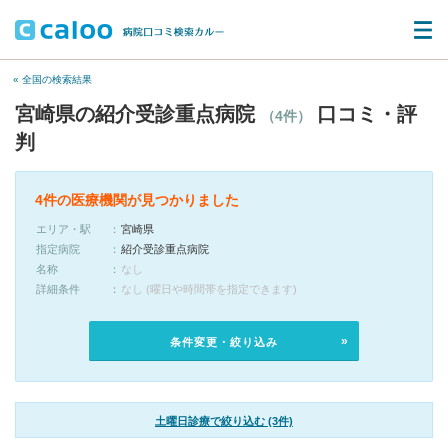
« 全国の検索結果
宮崎県の紹介受診重点病院
口コミ・評
（4件）
判
4件の医療機関が見つかりました
エリア・駅
宮崎県
指定病院
紹介受診重点病院
名称
なし
詳細条件
なし (曜日や時間帯を指定できます)
条件変更・絞り込み
土曜日診療で絞り込む (3件)