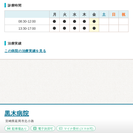
診療時間
月
火
水
木
金
土
日
祝
08:30-12:00
13:30-17:00
治療実績
この病院の治療実績を見る
黒木病院
宮崎県延岡市北小路
駐車場あり
電子決済可
マイナ受付
(スマホ可)