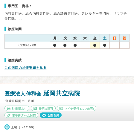
専門医・資格：
内科専門医、総合内科専門医、総合診療専門医、アレルギー専門医、リウマチ
専門医、…
診療時間
月
火
水
木
金
土
日
祝
09:00-17:00
治療実績
この病院の治療実績を見る
延岡共立病院
医療法人伸和会
宮崎県延岡市山月町
駐車場あり
電子決済可
マイナ受付
(スマホ可)
電子処方せん対応
女医在籍
土曜（〜12:00）