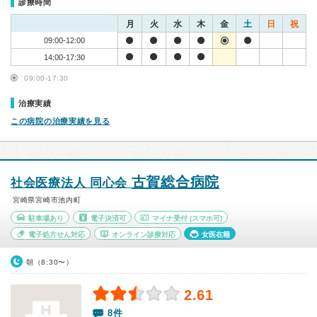
診療時間
月
火
水
木
金
土
日
祝
09:00-12:00
14:00-17:30
09:00-17:30
治療実績
この病院の治療実績を見る
古賀総合病院
社会医療法人 同心会
宮崎県宮崎市池内町
駐車場あり
電子決済可
マイナ受付
(スマホ可)
電子処方せん対応
オンライン診療対応
女医在籍
朝（8:30〜）
2.61
8件