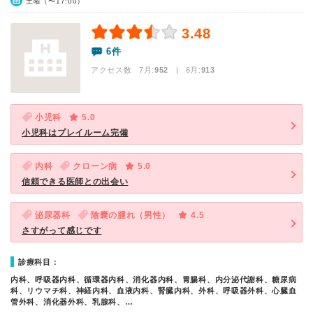
土曜（〜17:00）
3.48
6件
アクセス数 7月:
952
| 6月:
913
小児科
5.0
小児科はプレイルーム完備
内科
クローン病
5.0
信頼できる医師との出会い
泌尿器科
陰嚢の腫れ（男性）
4.5
さすがって感じです
診療科目：
内科、呼吸器内科、循環器内科、消化器内科、胃腸科、内分泌代謝科、糖尿病
科、リウマチ科、神経内科、血液内科、腎臓内科、外科、呼吸器外科、心臓血
管外科、消化器外科、乳腺科、…