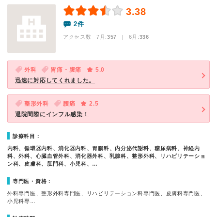
3.38
2件
アクセス数 7月:
357
| 6月:
336
外科
胃痛・腹痛
5.0
迅速に対応してくれました。
整形外科
腰痛
2.5
退院間際にインフル感染！
診療科目：
内科、循環器内科、消化器内科、胃腸科、内分泌代謝科、糖尿病科、神経内
科、外科、心臓血管外科、消化器外科、乳腺科、整形外科、リハビリテーショ
ン科、皮膚科、肛門科、小児科、…
専門医・資格：
外科専門医、整形外科専門医、リハビリテーション科専門医、皮膚科専門医、
小児科専…