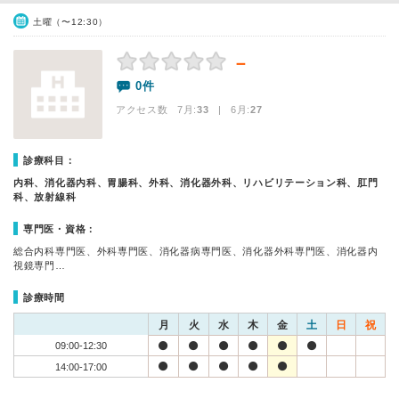
土曜（〜12:30）
－
0件
アクセス数 7月:
33
| 6月:
27
診療科目：
内科、消化器内科、胃腸科、外科、消化器外科、リハビリテーション科、肛門
科、放射線科
専門医・資格：
総合内科専門医、外科専門医、消化器病専門医、消化器外科専門医、消化器内
視鏡専門…
診療時間
月
火
水
木
金
土
日
祝
09:00-12:30
14:00-17:00