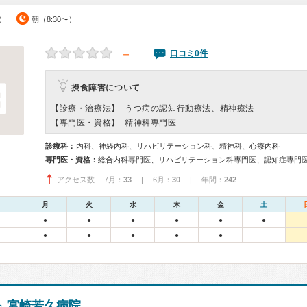
0）
朝（8:30〜）
－
口コミ0件
摂食障害について
【診療・治療法】
うつ病の認知行動療法、精神療法
【専門医・資格】
精神科専門医
診療科：
内科、神経内科、リハビリテーション科、精神科、心療内科
専門医・資格：
総合内科専門医、リハビリテーション科専門医、認知症専門
アクセス数 7月：
33
| 6月：
30
| 年間：
242
月
火
水
木
金
土
●
●
●
●
●
●
●
●
●
●
●
宮崎若久病院
会