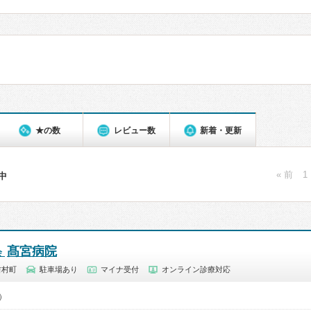
★の数
レビュー数
新着・更新
« 前
1
件中
髙宮病院
会
吉村町
駐車場あり
マイナ受付
オンライン診療対応
0）