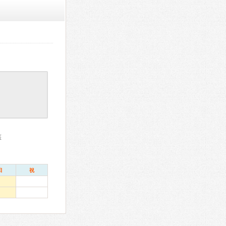
医
日
祝