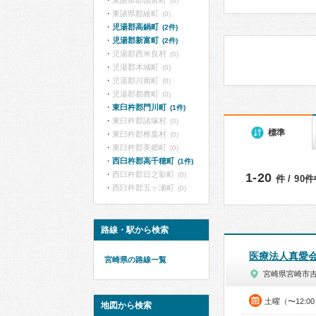
東諸県郡国富町
(0)
東諸県郡綾町
(0)
児湯郡高鍋町
(2件)
児湯郡新富町
(2件)
児湯郡西米良村
(0)
児湯郡木城町
(0)
児湯郡川南町
(0)
児湯郡都農町
(0)
東臼杵郡門川町
(1件)
東臼杵郡諸塚村
(0)
標準
東臼杵郡椎葉村
(0)
東臼杵郡美郷町
(0)
西臼杵郡高千穂町
(1件)
西臼杵郡日之影町
(0)
1-20
件 / 90
西臼杵郡五ヶ瀬町
(0)
路線・駅から検索
医療法人真愛
宮崎県の路線一覧
宮崎県宮崎市
土曜（〜12:0
地図から検索