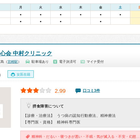
月
火
水
木
金
土
●
●
●
●
●
●
●
●
●
●
聖心会 中村クリニック
広島（
宮崎駅
）
駐車場あり
電子決済可
マイナ受付
女医在籍
0）
2.99
口コミ3件
摂食障害について
【診療・治療法】
うつ病の認知行動療法、精神療法
【専門医・資格】
精神科専門医
精神科・だるい・寝つきが悪い・不眠・気が滅入る・不安・幻想・妄想