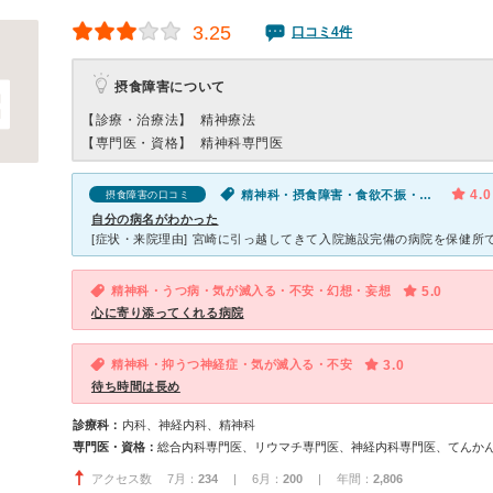
3.25
口コミ4件
摂食障害について
【診療・治療法】
精神療法
【専門医・資格】
精神科専門医
4.0
精神科・摂食障害・食欲不振・寝つきが悪い・不眠
摂食障害の口コミ
自分の病名がわかった
精神科・うつ病・気が滅入る・不安・幻想・妄想
5.0
心に寄り添ってくれる病院
精神科・抑うつ神経症・気が滅入る・不安
3.0
待ち時間は長め
診療科：
内科、神経内科、精神科
専門医・資格：
アクセス数 7月：
234
| 6月：
200
| 年間：
2,806