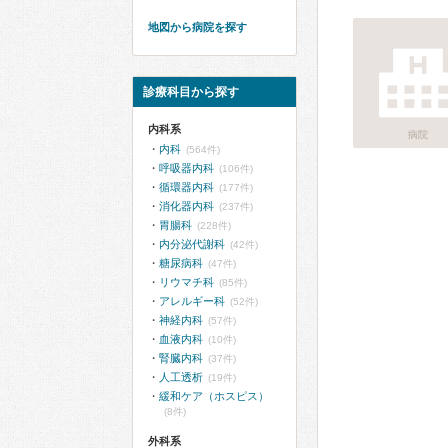
地図から病院を探す
診療科目から探す
内科系
病院
内科
(564件)
呼吸器内科
(106件)
循環器内科
(177件)
消化器内科
(237件)
胃腸科
(228件)
内分泌代謝科
(42件)
糖尿病科
(47件)
リウマチ科
(85件)
アレルギー科
(52件)
神経内科
(57件)
血液内科
(10件)
腎臓内科
(37件)
人工透析
(19件)
緩和ケア（ホスピス）
(8件)
外科系