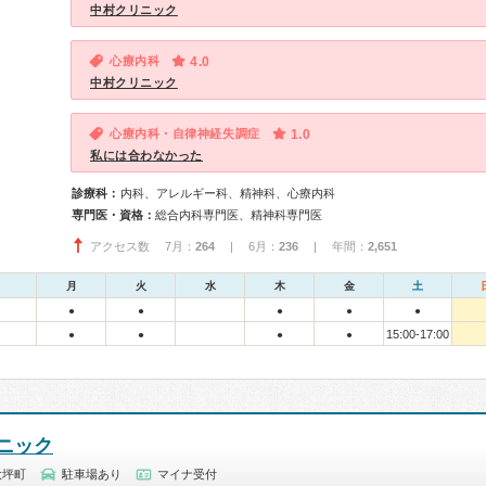
中村クリニック
心療内科
4.0
中村クリニック
心療内科・自律神経失調症
1.0
私には合わなかった
診療科：
内科、アレルギー科、精神科、心療内科
専門医・資格：
総合内科専門医、精神科専門医
アクセス数 7月：
264
| 6月：
236
| 年間：
2,651
月
火
水
木
金
土
●
●
●
●
●
15:00-17:00
●
●
●
●
ニック
大坪町
駐車場あり
マイナ受付