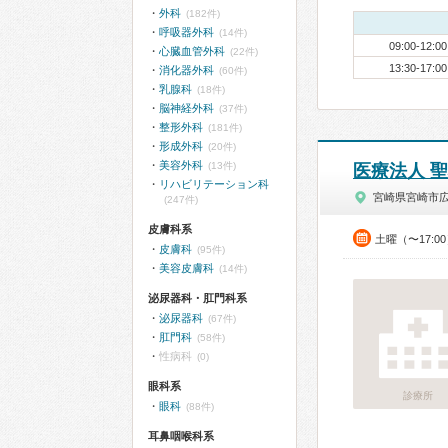
外科
(182件)
呼吸器外科
(14件)
09:00-12:00
心臓血管外科
(22件)
13:30-17:00
消化器外科
(60件)
乳腺科
(18件)
脳神経外科
(37件)
整形外科
(181件)
形成外科
(20件)
美容外科
(13件)
医療法人 
リハビリテーション科
宮崎県宮崎市
(247件)
皮膚科系
土曜（〜17:0
皮膚科
(95件)
美容皮膚科
(14件)
泌尿器科・肛門科系
泌尿器科
(67件)
肛門科
(58件)
性病科
(0)
眼科系
診療所
眼科
(88件)
耳鼻咽喉科系