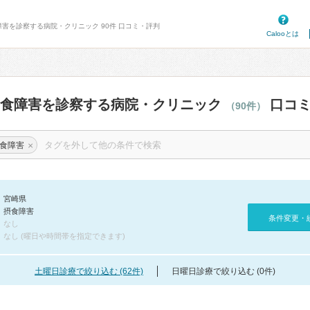
障害を診察する病院・クリニック 90件 口コミ・評判
Calooとは
摂食障害を診察する病院・クリニック
口コミ
（90件）
×
食障害
宮崎県
摂食障害
条件変更・
なし
なし (曜日や時間帯を指定できます)
土曜日診療で絞り込む (62件)
日曜日診療で絞り込む (0件)