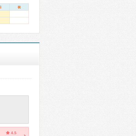
日
祝
4.5