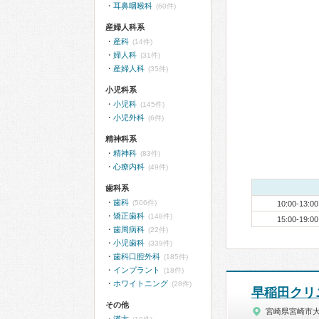
耳鼻咽喉科
(60件)
産婦人科系
産科
(14件)
婦人科
(31件)
産婦人科
(35件)
小児科系
小児科
(145件)
小児外科
(6件)
精神科系
精神科
(83件)
心療内科
(49件)
歯科系
歯科
(506件)
10:00-13:00
矯正歯科
(148件)
15:00-19:00
歯周病科
(22件)
小児歯科
(339件)
歯科口腔外科
(185件)
インプラント
(18件)
ホワイトニング
(28件)
早稲田クリ
その他
宮崎県宮崎市