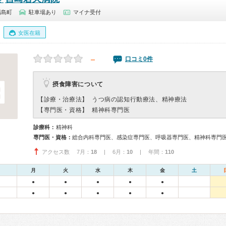
福島町
駐車場あり
マイナ受付
女医在籍
－
口コミ0件
摂食障害について
【診療・治療法】
うつ病の認知行動療法、精神療法
【専門医・資格】
精神科専門医
診療科：
精神科
専門医・資格：
総合内科専門医、感染症専門医、呼吸器専門医、精神科専門
アクセス数 7月：
18
| 6月：
10
| 年間：
110
月
火
水
木
金
土
●
●
●
●
●
●
●
●
●
●