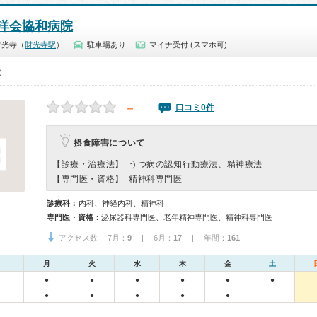
洋会協和病院
財光寺（
財光寺駅
）
駐車場あり
マイナ受付 (スマホ可)
0）
－
口コミ0件
摂食障害について
【診療・治療法】
うつ病の認知行動療法、精神療法
【専門医・資格】
精神科専門医
診療科：
内科、神経内科、精神科
専門医・資格：
泌尿器科専門医、老年精神専門医、精神科専門医
アクセス数 7月：
9
| 6月：
17
| 年間：
161
月
火
水
木
金
土
●
●
●
●
●
●
●
●
●
●
●