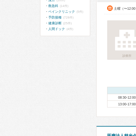
漢方
(10件)
救急科
(14件)
土曜（〜12:0
ペインクリニック
(5件)
予防接種
(728件)
健康診断
(25件)
人間ドック
(4件)
診療所
08:30-12:00
13:00-17:00
医療法人慈光