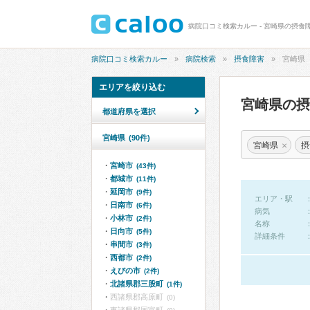
病院口コミ検索カルー - 宮崎県の摂食
病院口コミ検索カルー
病院検索
摂食障害
宮崎県
エリアを絞り込む
宮崎県の
都道府県を選択
宮崎県
(90件)
×
宮崎県
摂
宮崎市
(43件)
都城市
(11件)
延岡市
(9件)
エリア・駅
日南市
(6件)
病気
小林市
(2件)
名称
日向市
(5件)
詳細条件
串間市
(3件)
西都市
(2件)
えびの市
(2件)
北諸県郡三股町
(1件)
西諸県郡高原町
(0)