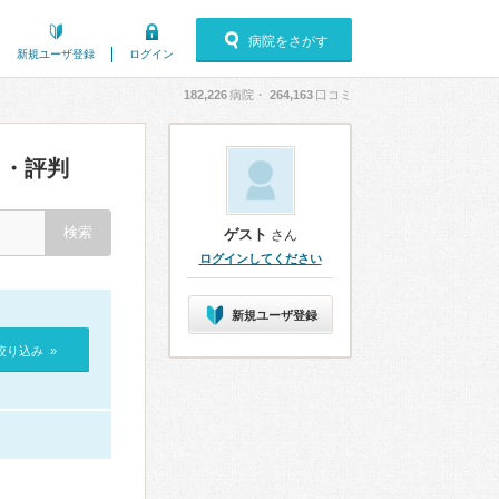
病院をさがす
新規ユーザ登録
ログイン
182,226
病院・
264,163
口コミ
・評判
ゲスト
さん
ログインしてください
新規ユーザ登録
絞り込み »