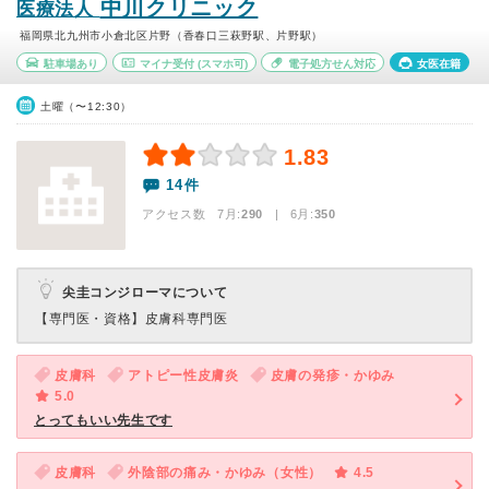
中川クリニック
医療法人
福岡県北九州市小倉北区片野（香春口三萩野駅、片野駅）
駐車場あり
マイナ受付
(スマホ可)
電子処方せん対応
女医在籍
土曜（〜12:30）
1.83
14件
アクセス数 7月:
290
| 6月:
350
尖圭コンジローマについて
【専門医・資格】
皮膚科専門医
皮膚科
アトピー性皮膚炎
皮膚の発疹・かゆみ
5.0
とってもいい先生です
皮膚科
外陰部の痛み・かゆみ（女性）
4.5