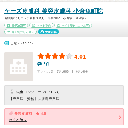
ケーズ皮膚科 美容皮膚科 小倉魚町院
福岡県北九州市小倉北区魚町（平和通駅、小倉駅、旦過駅）
電子決済可
ネット予約
マイナ受付
(スマホ可)
電子処方せん対応
女医在籍
土曜（〜13:00）
4.01
3件
アクセス数 7月:
698
| 6月:
698
尖圭コンジローマについて
【専門医・資格】
皮膚科専門医
美容皮膚科
4.5
ほくろ除去