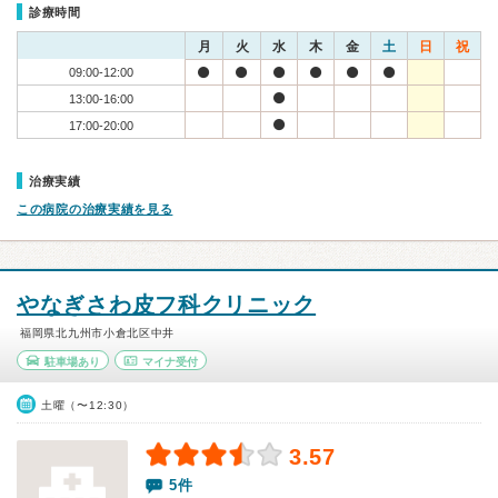
診療時間
月
火
水
木
金
土
日
祝
09:00-12:00
13:00-16:00
17:00-20:00
治療実績
この病院の治療実績を見る
やなぎさわ皮フ科クリニック
福岡県北九州市小倉北区中井
駐車場あり
マイナ受付
土曜（〜12:30）
3.57
5件