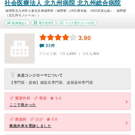
社会医療法人 北九州病院 北九州総合病院
福岡県北九州市小倉北区東城野町（城野駅（JR日豊本線、JR日田彦山線）、城野駅
（北九州モノレール））
駐車場あり
電子決済可
マイナ受付
(スマホ可)
3.90
23件
アクセス数 7月:
1,899
| 6月:
1,969
尖圭コンジローマについて
【専門医・資格】
感染症専門医、泌尿器科専門医
整形外科
骨折
5.0
ここで良かった
救急科
けが
5.0
救急外来を受診しました