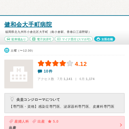
健和会大手町病院
福岡県北九州市小倉北区大手町（南小倉駅、香春口三萩野駅）
駐車場あり
電子決済可
マイナ受付
(スマホ可)
女医在籍
土曜（〜12:30）
4.12
10件
アクセス数 7月:
1,141
| 6月:
1,174
尖圭コンジローマについて
【専門医・資格】
感染症専門医、泌尿器科専門医、皮膚科専門医
産婦人科
出産
5.0
出産