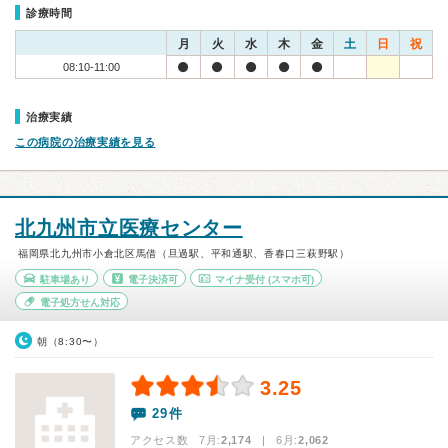
診療時間
月
火
水
木
金
土
日
祝
08:10-11:00
治療実績
この病院の治療実績を見る
北九州市立医療センター
福岡県北九州市小倉北区馬借（旦過駅、平和通駅、香春口三萩野駅）
駐車場あり
電子決済可
マイナ受付
(スマホ可)
電子処方せん対応
朝（8:30〜）
3.25
29件
アクセス数 7月:
2,174
| 6月:
2,062