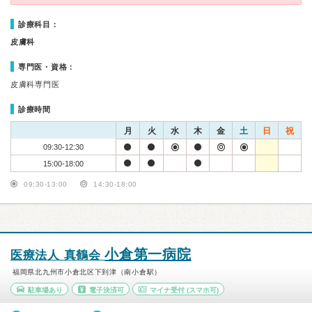
診療科目：
皮膚科
専門医・資格：
皮膚科専門医
診療時間
月
火
水
木
金
土
日
祝
09:30-12:30
15:00-18:00
09:30-13:00
14:30-18:00
小倉第一病院
医療法人 真鶴会
福岡県北九州市小倉北区下到津（南小倉駅）
駐車場あり
電子決済可
マイナ受付
(スマホ可)