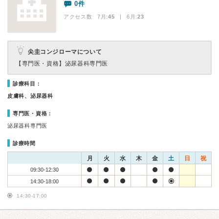
0件
アクセス数 7月:
45
| 6月:
23
尖圭コンジローマについて
【専門医・資格】
泌尿器科専門医
診療科目：
皮膚科、泌尿器科
専門医・資格：
泌尿器科専門医
診療時間
月
火
水
木
金
土
日
祝
09:30-12:30
14:30-18:00
14:30-17:00