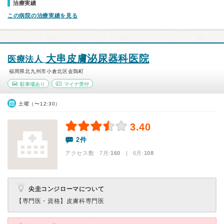
治療実績
この病院の治療実績を見る
大串皮膚泌尿器科医院
医療法人
福岡県北九州市小倉北区金鶏町
駐車場あり
マイナ受付
土曜（〜12:30）
3.40
2件
アクセス数 7月:
160
| 6月:
108
尖圭コンジローマについて
【専門医・資格】
皮膚科専門医