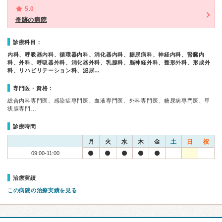
5.0
奇跡の病院
診療科目：
内科、呼吸器内科、循環器内科、消化器内科、糖尿病科、神経内科、腎臓内
科、外科、呼吸器外科、消化器外科、乳腺科、脳神経外科、整形外科、形成外
科、リハビリテーション科、泌尿…
専門医・資格：
総合内科専門医、感染症専門医、血液専門医、外科専門医、糖尿病専門医、甲
状腺専門…
診療時間
月
火
水
木
金
土
日
祝
09:00-11:00
治療実績
この病院の治療実績を見る