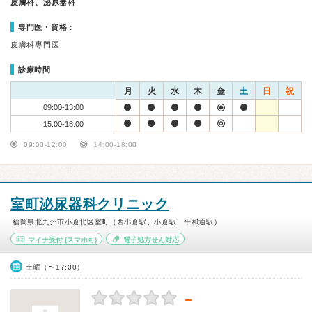
皮膚科、泌尿器科
専門医・資格：
皮膚科専門医
診療時間
月
火
水
木
金
土
日
祝
09:00-13:00
15:00-18:00
09:00-12:00
14:00-18:00
室町泌尿器科クリニック
福岡県北九州市小倉北区室町（西小倉駅、小倉駅、平和通駅）
マイナ受付
(スマホ可)
電子処方せん対応
土曜（〜17:00）
－