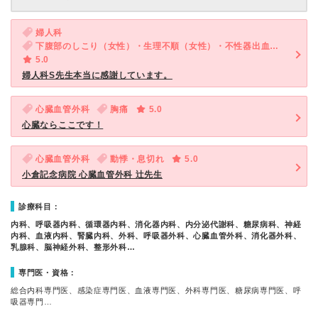
婦人科
下腹部のしこり（女性）・生理不順（女性）・不性器出血（女性）
5.0
婦人科S先生本当に感謝しています。
心臓血管外科
胸痛
5.0
心臓ならここです！
心臓血管外科
動悸・息切れ
5.0
小倉記念病院 心臓血管外科 辻先生
診療科目：
内科、呼吸器内科、循環器内科、消化器内科、内分泌代謝科、糖尿病科、神経
内科、血液内科、腎臓内科、外科、呼吸器外科、心臓血管外科、消化器外科、
乳腺科、脳神経外科、整形外科…
専門医・資格：
総合内科専門医、感染症専門医、血液専門医、外科専門医、糖尿病専門医、呼
吸器専門…