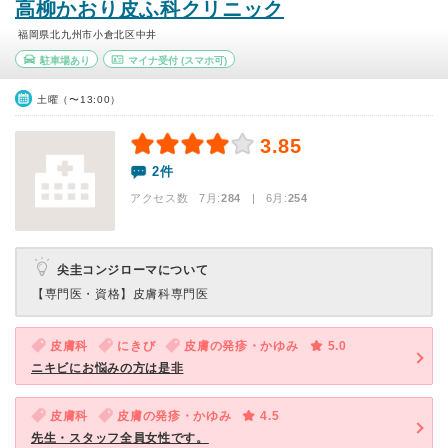
高柳かおり皮ふ科クリニック
福岡県北九州市小倉北区中井
駐車場あり
マイナ受付
(スマホ可)
土曜（〜13:00）
3.85
2件
アクセス数 7月:
284
| 6月:
254
尖圭コンジローマについて
【専門医・資格】
皮膚科専門医
皮膚科
にきび
皮膚の発疹・かゆみ
5.0
ニキビにお悩みの方は是非
皮膚科
皮膚の発疹・かゆみ
4.5
先生・スタッフ全員女性です。