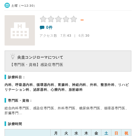
土曜（〜12:30）
－
0件
アクセス数 7月:
43
| 6月:
30
尖圭コンジローマについて
【専門医・資格】
感染症専門医
診療科目：
内科、呼吸器内科、循環器内科、胃腸科、神経内科、外科、整形外科、リハビ
リテーション科、泌尿器科、心療内科、放射線科
専門医・資格：
総合内科専門医、感染症専門医、外科専門医、糖尿病専門医、循環器専門医、
肝臓専門…
診療時間
月
火
水
木
金
土
日
祝