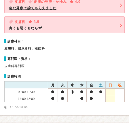
皮膚科
皮膚の発疹・かゆみ
4.0
急な発疹で診てもらえました
皮膚科
3.5
良くも悪くもならず
診療科目：
皮膚科、泌尿器科、性病科
専門医・資格：
皮膚科専門医
診療時間
月
火
水
木
金
土
日
祝
09:00-12:30
14:00-18:00
14:00-18:00