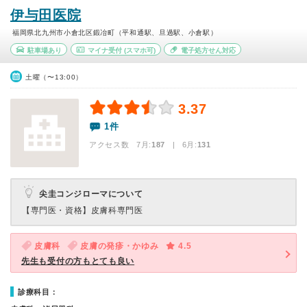
伊与田医院
福岡県北九州市小倉北区鍛冶町（平和通駅、旦過駅、小倉駅）
駐車場あり
マイナ受付
(スマホ可)
電子処方せん対応
土曜（〜13:00）
3.37
1件
アクセス数 7月:
187
| 6月:
131
尖圭コンジローマについて
【専門医・資格】
皮膚科専門医
皮膚科
皮膚の発疹・かゆみ
4.5
先生も受付の方もとても良い
診療科目：