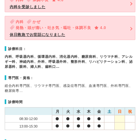
内科
体調不良
4.0
内科を受診しました
内科
かぜ
発熱・頭が痛い・吐き気・嘔吐・体調不良
4.0
休日救急でお世話になりました
診療科目：
内科、呼吸器内科、循環器内科、消化器内科、糖尿病科、リウマチ科、アレル
ギー科、神経内科、外科、呼吸器外科、整形外科、リハビリテーション科、泌
尿器科、眼科、婦人科、歯科口…
専門医・資格：
総合内科専門医、リウマチ専門医、感染症専門医、血液専門医、外科専門医、
糖尿病専…
診療時間
月
火
水
木
金
土
日
祝
08:30-12:00
13:00-15:30