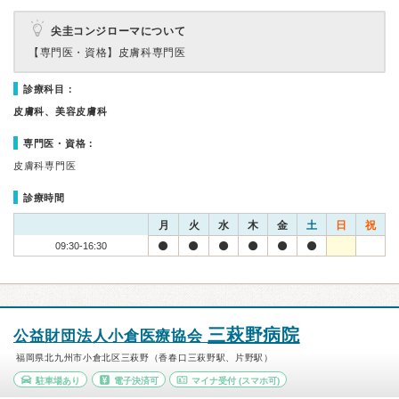
尖圭コンジローマについて
【専門医・資格】
皮膚科専門医
診療科目：
皮膚科、美容皮膚科
専門医・資格：
皮膚科専門医
診療時間
月
火
水
木
金
土
日
祝
09:30-16:30
三萩野病院
公益財団法人小倉医療協会
福岡県北九州市小倉北区三萩野（香春口三萩野駅、片野駅）
駐車場あり
電子決済可
マイナ受付
(スマホ可)