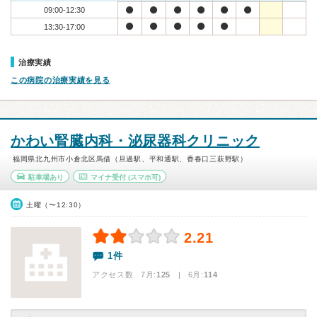
09:00-12:30
13:30-17:00
治療実績
この病院の治療実績を見る
かわい腎臓内科・泌尿器科クリニック
福岡県北九州市小倉北区馬借（旦過駅、平和通駅、香春口三萩野駅）
駐車場あり
マイナ受付
(スマホ可)
土曜（〜12:30）
2.21
1件
アクセス数 7月:
125
| 6月:
114