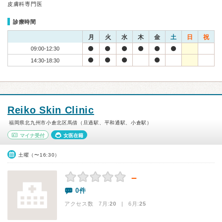
皮膚科専門医
診療時間
月
火
水
木
金
土
日
祝
09:00-12:30
14:30-18:30
Reiko Skin Clinic
福岡県北九州市小倉北区馬借（旦過駅、平和通駅、小倉駅）
マイナ受付
女医在籍
土曜（〜16:30）
－
0件
アクセス数 7月:
20
| 6月:
25