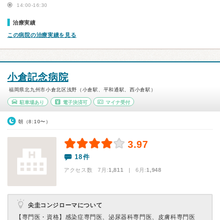
14:00-16:30
治療実績
この病院の治療実績を見る
小倉記念病院
福岡県北九州市小倉北区浅野（小倉駅、平和通駅、西小倉駅）
駐車場あり
電子決済可
マイナ受付
朝（8:10〜）
3.97
18件
アクセス数 7月:
1,811
| 6月:
1,948
尖圭コンジローマについて
【専門医・資格】
感染症専門医、泌尿器科専門医、皮膚科専門医