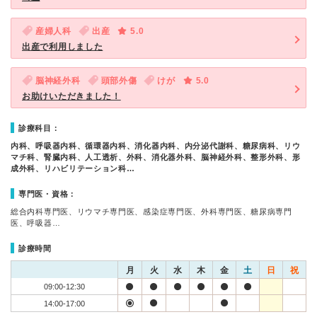
産婦人科
出産
5.0
出産で利用しました
脳神経外科
頭部外傷
けが
5.0
お助けいただきました！
診療科目：
内科、呼吸器内科、循環器内科、消化器内科、内分泌代謝科、糖尿病科、リウ
マチ科、腎臓内科、人工透析、外科、消化器外科、脳神経外科、整形外科、形
成外科、リハビリテーション科…
専門医・資格：
総合内科専門医、リウマチ専門医、感染症専門医、外科専門医、糖尿病専門
医、呼吸器…
診療時間
月
火
水
木
金
土
日
祝
09:00-12:30
14:00-17:00