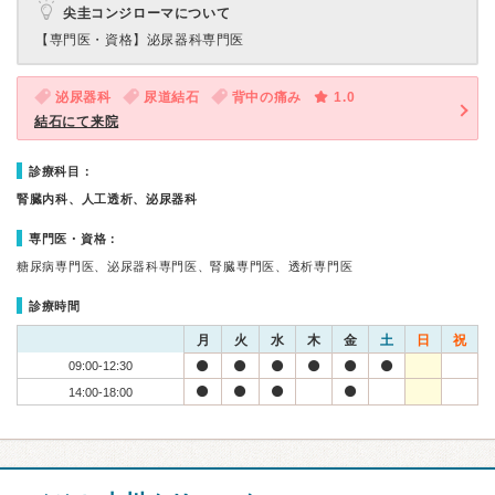
尖圭コンジローマについて
【専門医・資格】
泌尿器科専門医
泌尿器科
尿道結石
背中の痛み
1.0
結石にて来院
診療科目：
腎臓内科、人工透析、泌尿器科
専門医・資格：
糖尿病専門医、泌尿器科専門医、腎臓専門医、透析専門医
診療時間
月
火
水
木
金
土
日
祝
09:00-12:30
14:00-18:00