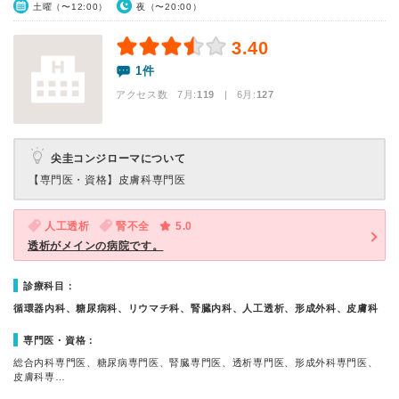
土曜（〜12:00）
夜（〜20:00）
3.40
1件
アクセス数 7月:
119
| 6月:
127
尖圭コンジローマについて
【専門医・資格】
皮膚科専門医
人工透析
腎不全
5.0
透析がメインの病院です。
診療科目：
循環器内科、糖尿病科、リウマチ科、腎臓内科、人工透析、形成外科、皮膚科
専門医・資格：
総合内科専門医、糖尿病専門医、腎臓専門医、透析専門医、形成外科専門医、
皮膚科専…