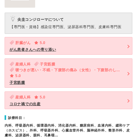
尖圭コンジローマについて
【専門医・資格】
感染症専門医、泌尿器科専門医、皮膚科専門医
肝臓がん
5.0
がん患者さんへの寄り添い
産婦人科
子宮筋腫
寝つきが悪い・不眠・下腹部の痛み（女性）・下腹部のしこり（女性）・おりものの異常（女性）
5.0
子宮筋腫
産婦人科
5.0
コロナ禍での出産
診療科目：
内科、呼吸器内科、循環器内科、消化器内科、糖尿病科、血液内科、緩和ケア
（ホスピス）、外科、呼吸器外科、心臓血管外科、脳神経外科、整形外科、皮
膚科、泌尿器科、眼科、耳鼻咽…