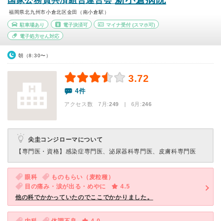
国家公務員共済組合連合会
福岡県北九州市小倉北区金田（南小倉駅）
駐車場あり
電子決済可
マイナ受付
(スマホ可)
電子処方せん対応
朝（8:30〜）
3.72
4件
アクセス数 7月:
249
| 6月:
246
尖圭コンジローマについて
【専門医・資格】
感染症専門医、泌尿器科専門医、皮膚科専門医
眼科
ものもらい（麦粒種）
目の痛み・涙が出る・めやに
4.5
他の科でかかっていたのでここでかかりました。