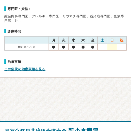
専門医・資格：
総合内科専門医、アレルギー専門医、リウマチ専門医、感染症専門医、血液専
門医、外…
診療時間
月
火
水
木
金
土
日
祝
08:30-17:00
治療実績
この病院の治療実績を見る
新小倉病院