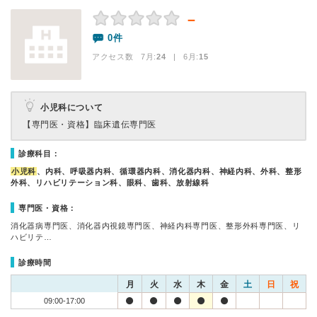
－
0件
アクセス数 7月:
24
| 6月:
15
小児科について
【専門医・資格】
臨床遺伝専門医
診療科目：
小児科
、内科、呼吸器内科、循環器内科、消化器内科、神経内科、外科、整形
外科、リハビリテーション科、眼科、歯科、放射線科
専門医・資格：
消化器病専門医、消化器内視鏡専門医、神経内科専門医、整形外科専門医、リ
ハビリテ…
診療時間
月
火
水
木
金
土
日
祝
09:00-17:00