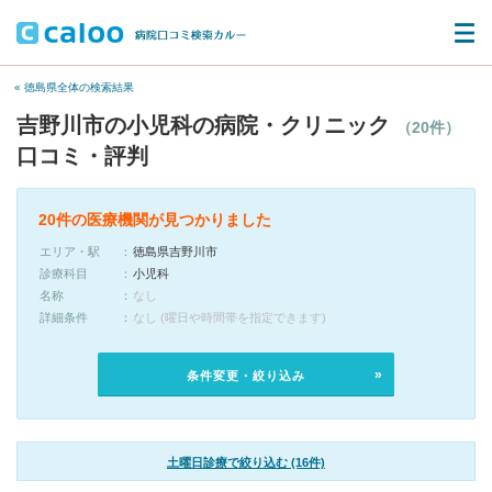
« 徳島県全体の検索結果
吉野川市の小児科の病院・クリニック
（20件）
口コミ・評判
20件の医療機関が見つかりました
エリア・駅
徳島県吉野川市
診療科目
小児科
名称
なし
詳細条件
なし (曜日や時間帯を指定できます)
条件変更・絞り込み
土曜日診療で絞り込む (16件)