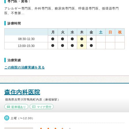
専門医・資格：
アレルギー専門医、外科専門医、糖尿病専門医、呼吸器専門医、循環器専門
医、不整脈…
診療時間
月
火
水
木
金
土
日
祝
08:30-11:30
13:00-15:30
治療実績
この病院の治療実績を見る
森住内科医院
徳島県吉野川市鴨島町内原（麻植塚駅）
駐車場あり
マイナ受付
土曜（〜12:30）