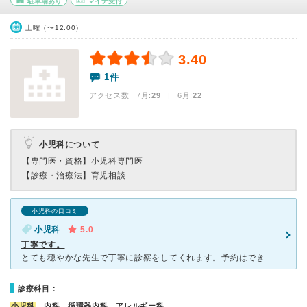
駐車場あり
マイナ受付
土曜（〜12:00）
3.40
1件
アクセス数 7月:
29
| 6月:
22
小児科について
【専門医・資格】
小児科専門医
【診療・治療法】
育児相談
小児科の口コミ
小児科
5.0
丁寧です。
とても穏やかな先生で丁寧に診察をしてくれます。予約はできないため、混んでいる時は車で待たないといけないです。混んでいるときは30分以上待たないといけないときもあるので少ししんどい時もあります。それぐら
診療科目：
小児科
、内科、循環器内科、アレルギー科