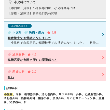
小児科について
【専門医・資格】
小児科専門医、小児神経専門医
【診療・治療法】
食物経口負荷試験
小児科の口コミ
小児科
胸痛・疲れ
4.5
精密検査でお世話になりました
小児科で心疾患系の精密検査でお世話になりました。 初診の際は女医の方。 子どもは初めて不調になった部分できちんと伝えられないし、私は心配性で「思い過ごし」と言われたらどうしよう・・・と受診す
泌尿器科
4.5
臨機応変な判断と優しい看護師さん
産婦人科
2.0
長い
診療科目：
小児科
、内科、循環器内科、消化器内科、リウマチ科、外科、心臓血管外科、
消化器外科、脳神経外科、整形外科、形成外科、リハビリテーション科、皮膚
科、泌尿器科、肛…