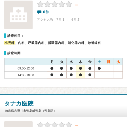
－
0件
アクセス数 7月:
3
| 6月:
7
診療科目：
小児科
、内科、呼吸器内科、循環器内科、消化器内科、放射線科
診療時間
月
火
水
木
金
土
日
祝
09:00-12:00
14:00-18:00
タナカ医院
徳島県吉野川市鴨島町鴨島（鴨島駅）
－