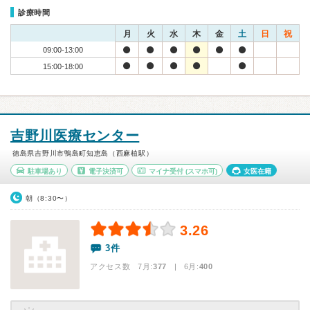
診療時間
月
火
水
木
金
土
日
祝
09:00-13:00
15:00-18:00
吉野川医療センター
徳島県吉野川市鴨島町知恵島（西麻植駅）
駐車場あり
電子決済可
マイナ受付
(スマホ可)
女医在籍
朝（8:30〜）
3.26
3件
アクセス数 7月:
377
| 6月:
400