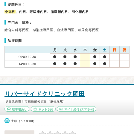
診療科目：
小児科
、内科、呼吸器内科、循環器内科、消化器内科
専門医・資格：
総合内科専門医、感染症専門医、血液専門医、糖尿病専門医
診療時間
月
火
水
木
金
土
日
祝
09:00-12:30
14:00-18:30
リバーサイドクリニック岡田
徳島県吉野川市鴨島町知恵島（麻植塚駅）
駐車場あり
ネット予約
マイナ受付
(スマホ可)
土曜（〜18:00）