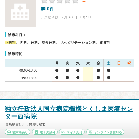
－
0件
アクセス数 7月:
43
| 6月:
17
診療科目：
小児科
、内科、外科、整形外科、リハビリテーション科、皮膚科
診療時間
月
火
水
木
金
土
日
祝
09:00-13:00
14:00-18:00
独立行政法人国立病院機構とくしま医療セン
ター西病院
徳島県吉野川市鴨島町敷地
駐車場あり
電子決済可
マイナ受付
オンライン診療対応