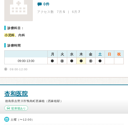
0件
アクセス数 7月:
5
| 6月:
7
診療科目：
小児科
、内科
診療時間
月
火
水
木
金
土
日
祝
09:00-13:00
09:00-12:00
杏和医院
徳島県吉野川市鴨島町西麻植（西麻植駅）
駐車場あり
土曜（〜12:00）