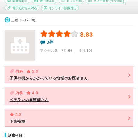
駐車場あり
電子決済可
ネット予約
マイナ受付
(スマホ可)
電子処方せん対応
オンライン診療対応
土曜（〜17:00）
3.83
3件
アクセス数 7月:
69
| 6月:
106
内科
5.0
子供の頃からかかっている地域のお医者さん
内科
4.0
ベテランの看護師さん
4.0
予防接種
診療科目：