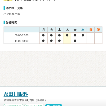
専門医・資格：
小児科専門医
診療時間
月
火
水
木
金
土
日
祝
09:00-12:00
14:00-18:00
糸田川眼科
徳島県吉野川市鴨島町鴨島（鴨島駅）