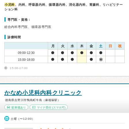
小児科
、内科、呼吸器内科、循環器内科、消化器内科、胃腸科、リハビリテー
ション科
専門医・資格：
総合内科専門医、循環器専門医
診療時間
月
火
水
木
金
土
日
祝
09:00-12:30
15:00-18:00
15:00-17:00
かなめ小児科内科クリニック
徳島県吉野川市鴨島町牛島（麻植塚駅）
駐車場あり
マイナ受付
(スマホ可)
土曜（〜12:00）