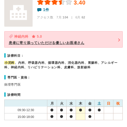
3.40
1件
アクセス数 7月:
104
| 6月:
62
神経内科
5.0
患者に寄り添っていただける優しいお医者さん
診療科目：
小児科
、内科、呼吸器内科、循環器内科、消化器内科、胃腸科、アレルギー
科、神経内科、リハビリテーション科、皮膚科、放射線科
専門医・資格：
病理専門医
診療時間
月
火
水
木
金
土
日
祝
09:30-12:30
15:00-18:00