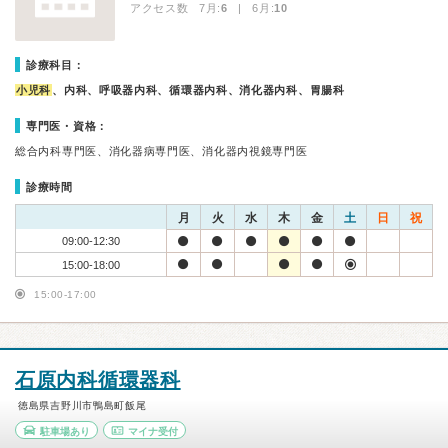
アクセス数 7月:
6
| 6月:
10
診療科目：
小児科
、内科、呼吸器内科、循環器内科、消化器内科、胃腸科
専門医・資格：
総合内科専門医、消化器病専門医、消化器内視鏡専門医
診療時間
月
火
水
木
金
土
日
祝
09:00-12:30
15:00-18:00
15:00-17:00
石原内科循環器科
徳島県吉野川市鴨島町飯尾
駐車場あり
マイナ受付