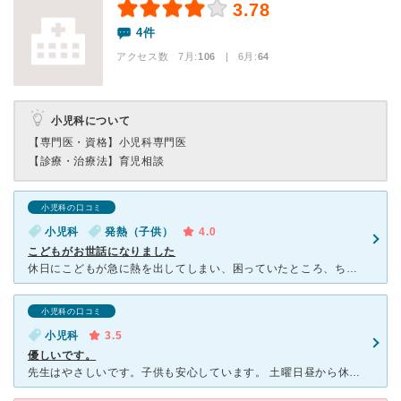
3.78
4件
アクセス数 7月:
106
| 6月:
64
小児科について
【専門医・資格】
小児科専門医
【診療・治療法】
育児相談
小児科の口コミ
小児科
発熱（子供）
4.0
こどもがお世話になりました
休日にこどもが急に熱を出してしまい、困っていたところ、ちょうど休日診療の当番医になっていたためお世話になりました。偶然ですが、そのようなタイミングが2回ほどあり2回ともお世話になりました！ スタッフ
小児科の口コミ
小児科
3.5
優しいです。
先生はやさしいです。子供も安心しています。 土曜日昼から休みになり、とても困っています。 看護師さんも丁寧に対応してくれて安心感があります。 多い時には一旦家に帰って診察の5〜3人ほど前になった