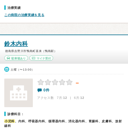
治療実績
この病院の治療実績を見る
鈴木内科
徳島県吉野川市鴨島町喜来（鴨島駅）
駐車場あり
マイナ受付
土曜（〜13:00）
－
0件
アクセス数 7月:
12
| 6月:
12
診療科目：
小児科
、内科、呼吸器内科、循環器内科、消化器内科、胃腸科、皮膚科、放射
線科