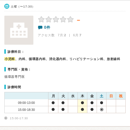
土曜（〜17:30）
－
0件
アクセス数 7月:
2
| 6月:
7
診療科目：
小児科
、内科、循環器内科、消化器内科、リハビリテーション科、放射線科
専門医・資格：
循環器専門医
診療時間
月
火
水
木
金
土
日
祝
09:00-13:00
15:00-18:30
15:00-17:30