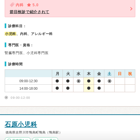
内科
5.0
節目検診で紹介されて
診療科目：
小児科
、内科、アレルギー科
専門医・資格：
腎臓専門医、小児科専門医
診療時間
月
火
水
木
金
土
日
祝
09:00-12:30
14:00-18:00
09:00-12:00
石原小児科
徳島県吉野川市鴨島町鴨島（鴨島駅）