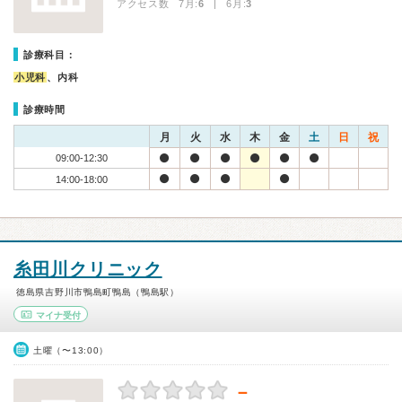
アクセス数 7月:
6
| 6月:
3
診療科目：
小児科
、内科
診療時間
月
火
水
木
金
土
日
祝
09:00-12:30
14:00-18:00
糸田川クリニック
徳島県吉野川市鴨島町鴨島（鴨島駅）
マイナ受付
土曜（〜13:00）
－