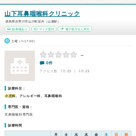
山下耳鼻咽喉科クリニック
徳島県吉野川市山川町堤外（山瀬駅）
駐車場あり
マイナ受付
電子処方せん対応
土曜（〜17:00）
－
0件
アクセス数 7月:
23
| 6月:
23
診療科目：
小児科
、アレルギー科、耳鼻咽喉科
専門医・資格：
耳鼻咽喉科専門医
診療時間
月
火
水
木
金
土
日
祝