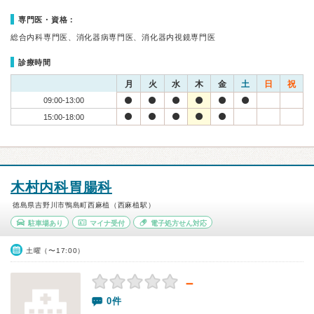
専門医・資格：
総合内科専門医、消化器病専門医、消化器内視鏡専門医
診療時間
月
火
水
木
金
土
日
祝
09:00-13:00
15:00-18:00
木村内科胃腸科
徳島県吉野川市鴨島町西麻植（西麻植駅）
駐車場あり
マイナ受付
電子処方せん対応
土曜（〜17:00）
－
0件