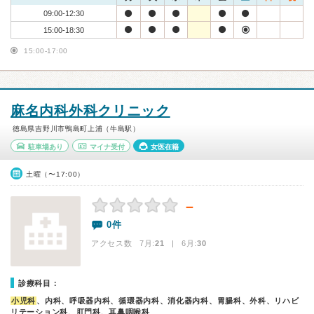
09:00-12:30
15:00-18:30
15:00-17:00
麻名内科外科クリニック
徳島県吉野川市鴨島町上浦（牛島駅）
駐車場あり
マイナ受付
女医在籍
土曜（〜17:00）
－
0件
アクセス数 7月:
21
| 6月:
30
診療科目：
小児科
、内科、呼吸器内科、循環器内科、消化器内科、胃腸科、外科、リハビ
リテーション科、肛門科、耳鼻咽喉科