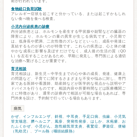
術が行われています。
食物経口負荷試験
アレルギー症状を起こすと分かっている、または起こすかもしれ
ない食べ物を食べる検査。
小児内分泌疾患の診療
内分泌疾患とは、ホルモンを産生する甲状腺や副腎などの臓器の
障害により、ホルモンの量の異常が生じる病気です。小児期で
は、低身長や肥満、二次性徴のズレなどといった、成長や発達に
直結するものが多いのが特徴です。これらの疾患は、心と体の健
やかな成長に影響を及ぼすだけでなく、成人後の生活の質（QO
L）を左右することがあるため、早期に発見し、専門医による適切
な治療へ繋げることが重要です。
育児相談
育児相談は、新生児～中学生までの心や体の成長、発達、健康上
の問題など、子育てに関するさまざまな不安や悩みに対し、専門
家である医師や看護師、助産師などが医学的な視点から説明やア
ドバイスを行うものです。相談内容や所要時間などは医療機関ご
とに特徴があり、通常の診療内で相談が可能な場合もあれば、専
門外来を設け、予約制で行っている場合もあります。
病気
かぜ
、
インフルエンザ
、
斜視
、
中耳炎
、
手足口病
、
虫歯
、
小児気
管支喘息
、
臍ヘルニア
、
風疹
、
突発性発疹
、
はしか
、
水疱瘡
、
お
たふくかぜ
、
小児がん
、
急性細気管支炎
、
夜驚症
、
夢遊症
、
便秘
（乳幼児）
、
プール熱（咽頭結膜熱）