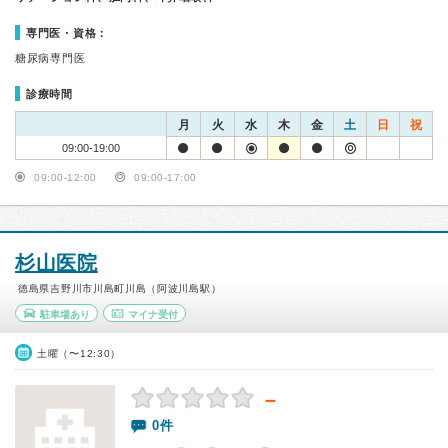
専門医・資格：
糖尿病専門医
診療時間
月
火
水
木
金
土
日
祝
09:00-19:00
09:00-12:00
09:00-17:00
杉山医院
徳島県吉野川市川島町川島（阿波川島駅）
駐車場あり
マイナ受付
土曜（〜12:30）
－
0件