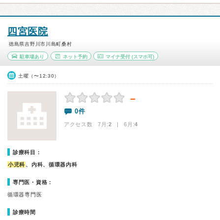
四宮医院
徳島県吉野川市川島町桑村
駐車場あり
ネット予約
マイナ受付
(スマホ可)
土曜（〜12:30）
－
0件
アクセス数 7月:
2
| 6月:
4
診療科目：
小児科
、内科、循環器内科
専門医・資格：
循環器専門医
診療時間