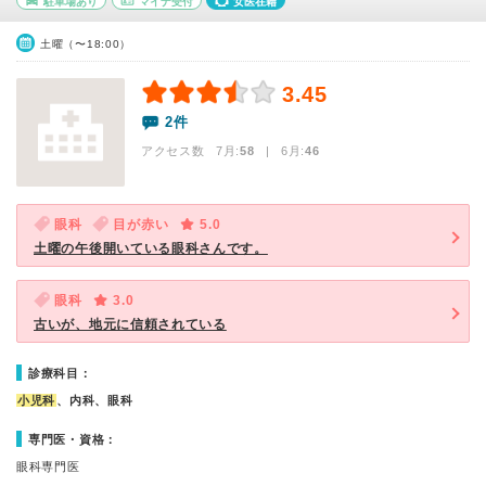
駐車場あり
マイナ受付
女医在籍
土曜（〜18:00）
3.45
2件
アクセス数 7月:
58
| 6月:
46
眼科
目が赤い
5.0
土曜の午後開いている眼科さんです。
眼科
3.0
古いが、地元に信頼されている
診療科目：
小児科
、内科、眼科
専門医・資格：
眼科専門医