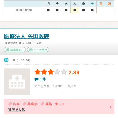
月
火
水
木
金
土
日
祝
09:00-12:30
医療法人 矢田医院
徳島県吉野川市川島町三ツ島
駐車場あり
マイナ受付
土曜（〜18:30）
2.89
1件
アクセス数 7月:
32
| 6月:
9
内科
蕁麻疹
発熱
2.5
近所で人気