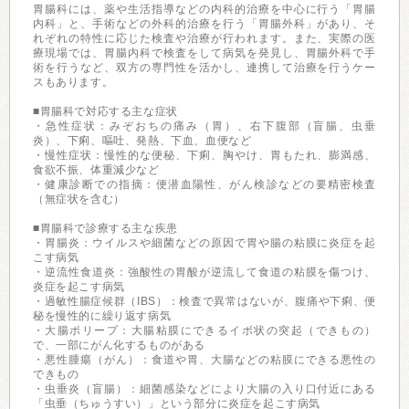
胃腸科には、薬や生活指導などの内科的治療を中心に行う「胃腸
内科」と、手術などの外科的治療を行う「胃腸外科」があり、そ
れぞれの特性に応じた検査や治療が行われます。また、実際の医
療現場では、胃腸内科で検査をして病気を発見し、胃腸外科で手
術を行うなど、双方の専門性を活かし、連携して治療を行うケー
スもあります。
■胃腸科で対応する主な症状
・急性症状：みぞおちの痛み（胃）、右下腹部（盲腸、虫垂
炎）、下痢、嘔吐、発熱、下血、血便など
・慢性症状：慢性的な便秘、下痢、胸やけ、胃もたれ、膨満感、
食欲不振、体重減少など
・健康診断での指摘：便潜血陽性、がん検診などの要精密検査
（無症状を含む）
■胃腸科で診療する主な疾患
・胃腸炎：ウイルスや細菌などの原因で胃や腸の粘膜に炎症を起
こす病気
・逆流性食道炎：強酸性の胃酸が逆流して食道の粘膜を傷つけ、
炎症を起こす病気
・過敏性腸症候群（IBS）：検査で異常はないが、腹痛や下痢、便
秘を慢性的に繰り返す病気
・大腸ポリープ：大腸粘膜にできるイボ状の突起（できもの）
で、一部にがん化するものがある
・悪性腫瘍（がん）：食道や胃、大腸などの粘膜にできる悪性の
できもの
・虫垂炎（盲腸）：細菌感染などにより大腸の入り口付近にある
「虫垂（ちゅうすい）」という部分に炎症を起こす病気