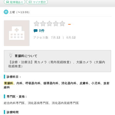
駐車場あり
マイナ受付
土曜（〜13:00）
－
0件
アクセス数 7月:
12
| 6月:
12
胃腸科について
【診療・治療法】
胃カメラ（胃内視鏡検査）、大腸カメラ（大腸内
視鏡検査）
診療科目：
胃腸科
、内科、呼吸器内科、循環器内科、消化器内科、皮膚科、小児科、放射
線科
専門医・資格：
総合内科専門医、消化器病専門医、消化器内視鏡専門医
診療時間