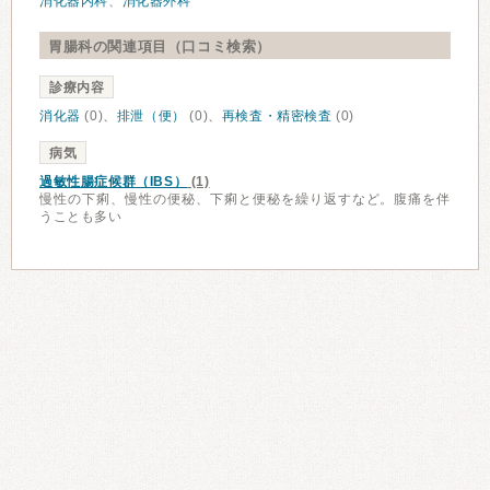
消化器内科
、
消化器外科
胃腸科の関連項目（口コミ検索）
診療内容
消化器
(0)、
排泄（便）
(0)、
再検査・精密検査
(0)
病気
過敏性腸症候群（IBS）
(1)
慢性の下痢、慢性の便秘、下痢と便秘を繰り返すなど。腹痛を伴
うことも多い