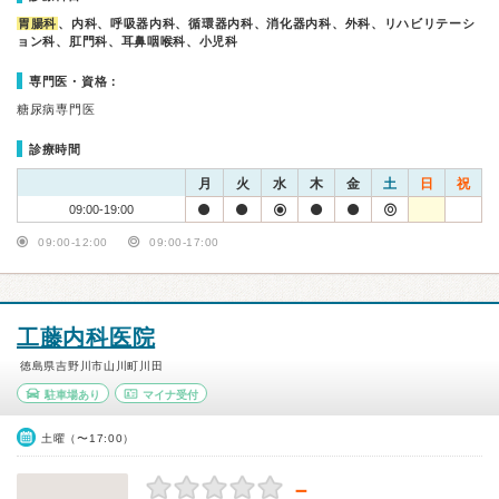
胃腸科
、内科、呼吸器内科、循環器内科、消化器内科、外科、リハビリテーシ
ョン科、肛門科、耳鼻咽喉科、小児科
専門医・資格：
糖尿病専門医
診療時間
月
火
水
木
金
土
日
祝
09:00-19:00
09:00-12:00
09:00-17:00
工藤内科医院
徳島県吉野川市山川町川田
駐車場あり
マイナ受付
土曜（〜17:00）
－