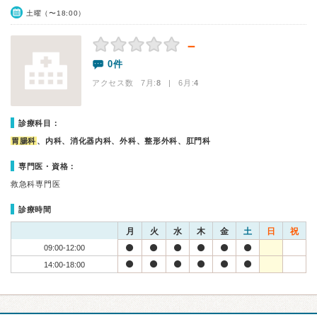
土曜（〜18:00）
－
0件
アクセス数 7月:
8
| 6月:
4
診療科目：
胃腸科
、内科、消化器内科、外科、整形外科、肛門科
専門医・資格：
救急科専門医
診療時間
月
火
水
木
金
土
日
祝
09:00-12:00
14:00-18:00