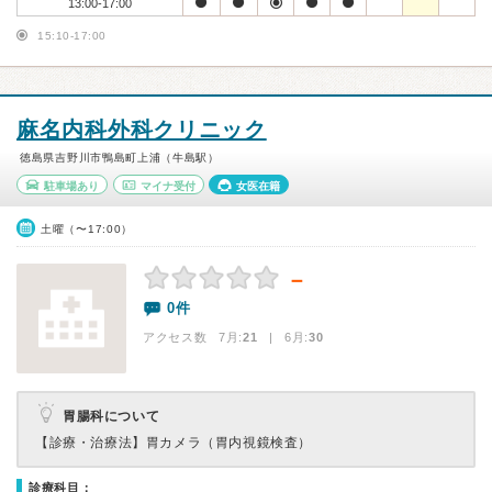
13:00-17:00
15:10-17:00
麻名内科外科クリニック
徳島県吉野川市鴨島町上浦（牛島駅）
駐車場あり
マイナ受付
女医在籍
土曜（〜17:00）
－
0件
アクセス数 7月:
21
| 6月:
30
胃腸科について
【診療・治療法】
胃カメラ（胃内視鏡検査）
診療科目：