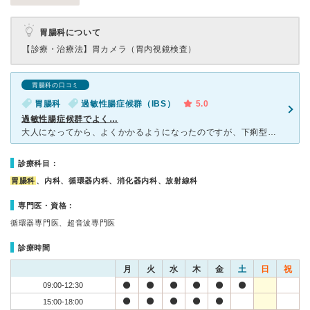
胃腸科について
【診療・治療法】
胃カメラ（胃内視鏡検査）
胃腸科の口コミ
胃腸科
過敏性腸症候群（IBS）
5.0
過敏性腸症候群でよく…
大人になってから、よくかかるようになったのですが、下痢型の過敏性腸症候群です。うつ病期間中に、あまりにもよく下していたため、市販の薬が全く効かず、友人の紹介でこちらでお世話になるようになってから調合し
診療科目：
胃腸科
、内科、循環器内科、消化器内科、放射線科
専門医・資格：
循環器専門医、超音波専門医
診療時間
月
火
水
木
金
土
日
祝
09:00-12:30
15:00-18:00