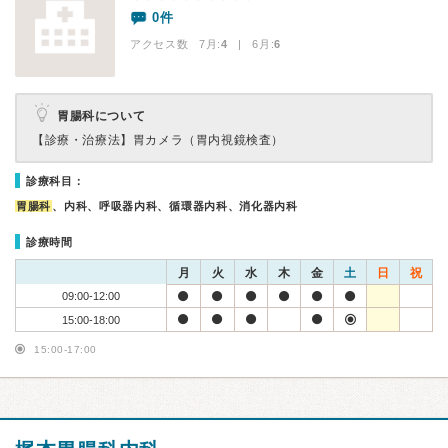
0件
アクセス数 7月:
4
| 6月:
6
胃腸科について
【診療・治療法】
胃カメラ（胃内視鏡検査）
診療科目：
胃腸科
、内科、呼吸器内科、循環器内科、消化器内科
診療時間
月
火
水
木
金
土
日
祝
09:00-12:00
15:00-18:00
15:00-17:00