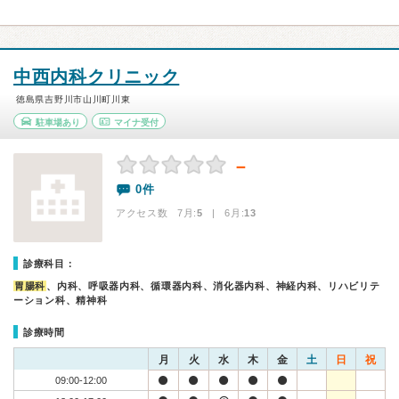
中西内科クリニック
徳島県吉野川市山川町川東
駐車場あり
マイナ受付
－
0件
アクセス数 7月:
5
| 6月:
13
診療科目：
胃腸科
、内科、呼吸器内科、循環器内科、消化器内科、神経内科、リハビリテ
ーション科、精神科
診療時間
月
火
水
木
金
土
日
祝
09:00-12:00