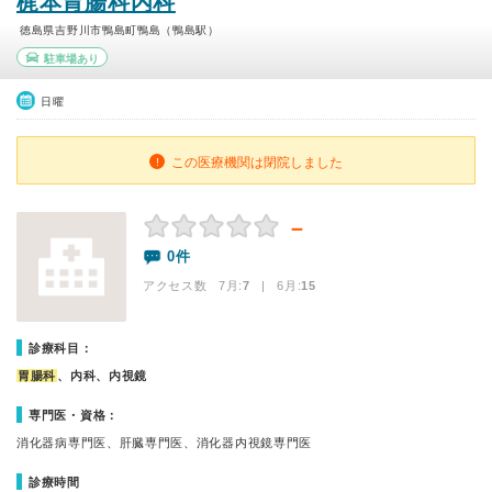
梶本胃腸科内科
徳島県吉野川市鴨島町鴨島（鴨島駅）
駐車場あり
日曜
この医療機関は閉院しました
－
0件
アクセス数 7月:
7
| 6月:
15
診療科目：
胃腸科
、内科、内視鏡
専門医・資格：
消化器病専門医、肝臓専門医、消化器内視鏡専門医
診療時間