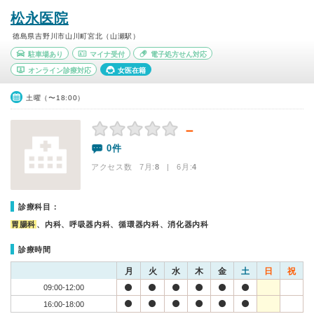
松永医院
徳島県吉野川市山川町宮北（山瀬駅）
駐車場あり
マイナ受付
電子処方せん対応
オンライン診療対応
女医在籍
土曜（〜18:00）
－
0件
アクセス数 7月:
8
| 6月:
4
診療科目：
胃腸科
、内科、呼吸器内科、循環器内科、消化器内科
診療時間
月
火
水
木
金
土
日
祝
09:00-12:00
16:00-18:00