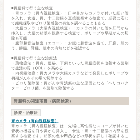
■胃腸科で行う主な検査
・胃カメラ（胃内視鏡検査）：口や鼻からカメラが付いた細い管
を入れ、食道、胃、十二指腸を直接観察する検査で、必要に応じ
て組織採取やピロリ菌感染の有無を調べることもある
・大腸カメラ（大腸内視鏡検査）：カメラの付いた管を肛門から
挿入し、大腸の粘膜を観察する検査で、ポリープや早期がんの切
除も可能
・腹部超音波検査（エコー）：お腹に超音波を当て、肝臓、胆の
う、膵臓、腎臓、腹水の有無などを確認する
■胃腸科で行う主な治療法
・薬物療法：胃炎、便秘、下痢といった胃腸症状を改善する薬剤
で生活の質（QOL）を高める
・内視鏡治療：胃カメラや大腸カメラなどで発見したポリープや
初期がんをその場で切除する
・ピロリ菌除菌：胃がんや胃潰瘍の主な原因となる「ヘリコバク
ター・ピロリ菌」を薬剤で除菌する
胃腸科の関連項目（病院検索）
診療・治療法
胃カメラ（胃内視鏡検査）
胃カメラ（胃内視鏡検査）は、先端に高性能なスコープが付いた
管状の機器を口や鼻から挿入し、食道・胃・十二指腸の内部を観
察する検査です。粘膜の色や凹凸などの形状を詳しく確認するこ