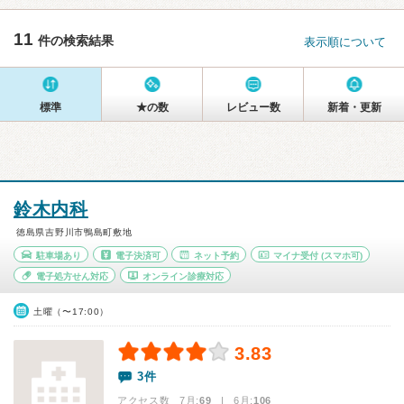
11
件の検索結果
表示順について
標準
★の数
レビュー数
新着・更新
鈴木内科
徳島県吉野川市鴨島町敷地
駐車場あり
電子決済可
ネット予約
マイナ受付
(スマホ可)
電子処方せん対応
オンライン診療対応
土曜（〜17:00）
3.83
3件
アクセス数 7月:
69
| 6月:
106