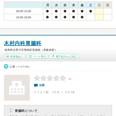
月
火
水
木
金
土
日
祝
09:00-13:00
15:00-18:00
木村内科胃腸科
徳島県吉野川市鴨島町西麻植（西麻植駅）
駐車場あり
マイナ受付
電子処方せん対応
土曜（〜17:00）
－
0件
アクセス数 7月:
6
| 6月:
10
胃腸科について