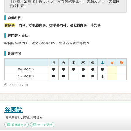
【診療・治療法】
胃カメラ（胃内視鏡検査）、大腸カメラ（大腸内
視鏡検査）
診療科目：
胃腸科
、内科、呼吸器内科、循環器内科、消化器内科、小児科
専門医・資格：
総合内科専門医、消化器病専門医、消化器内視鏡専門医
診療時間
月
火
水
木
金
土
日
祝
09:00-12:30
15:00-18:00
15:00-17:00
谷医院
徳島県吉野川市山川町建石
駐車場あり
マイナ受付