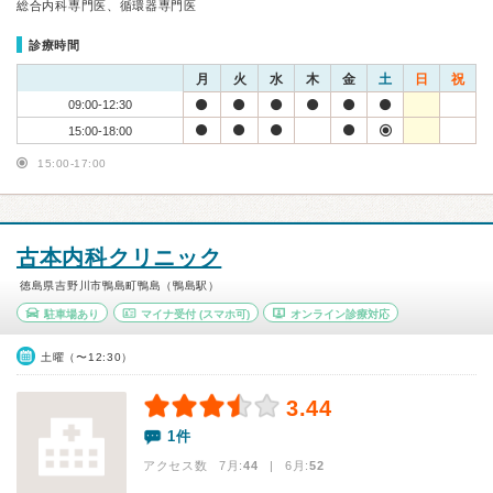
総合内科専門医、循環器専門医
診療時間
月
火
水
木
金
土
日
祝
09:00-12:30
15:00-18:00
15:00-17:00
古本内科クリニック
徳島県吉野川市鴨島町鴨島（鴨島駅）
駐車場あり
マイナ受付
(スマホ可)
オンライン診療対応
土曜（〜12:30）
3.44
1件
アクセス数 7月:
44
| 6月:
52