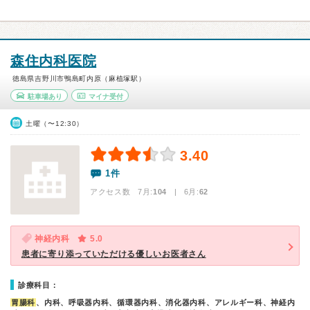
森住内科医院
徳島県吉野川市鴨島町内原（麻植塚駅）
駐車場あり
マイナ受付
土曜（〜12:30）
3.40
1件
アクセス数 7月:
104
| 6月:
62
神経内科
5.0
患者に寄り添っていただける優しいお医者さん
診療科目：
胃腸科
、内科、呼吸器内科、循環器内科、消化器内科、アレルギー科、神経内