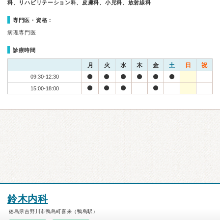
科、リハビリテーション科、皮膚科、小児科、放射線科
専門医・資格：
病理専門医
診療時間
月
火
水
木
金
土
日
祝
09:30-12:30
15:00-18:00
鈴木内科
徳島県吉野川市鴨島町喜来（鴨島駅）