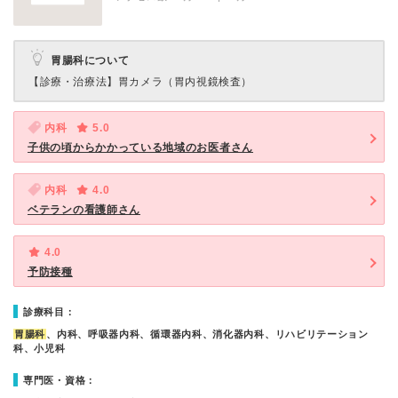
胃腸科について
【診療・治療法】
胃カメラ（胃内視鏡検査）
内科
5.0
子供の頃からかかっている地域のお医者さん
内科
4.0
ベテランの看護師さん
4.0
予防接種
診療科目：
胃腸科
、内科、呼吸器内科、循環器内科、消化器内科、リハビリテーション
科、小児科
専門医・資格：