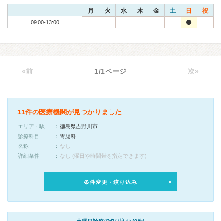
月
火
水
木
金
土
日
祝
09:00-13:00
«前
1/1ページ
次»
11件の医療機関が見つかりました
エリア・駅
徳島県吉野川市
診療科目
胃腸科
名称
なし
詳細条件
なし (曜日や時間帯を指定できます)
条件変更・絞り込み