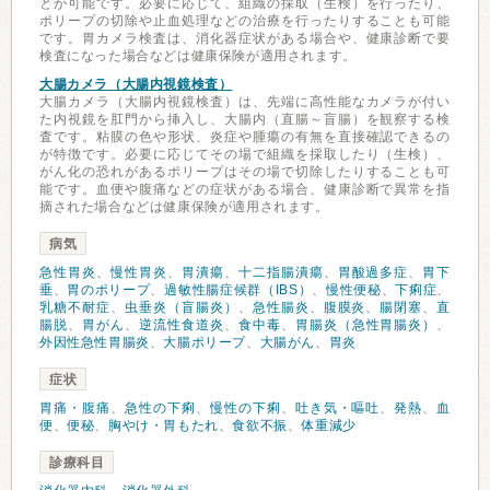
とが可能です。必要に応じて、組織の採取（生検）を行ったり、
ポリープの切除や止血処理などの治療を行ったりすることも可能
です。胃カメラ検査は、消化器症状がある場合や、健康診断で要
検査になった場合などは健康保険が適用されます。
大腸カメラ（大腸内視鏡検査）
大腸カメラ（大腸内視鏡検査）は、先端に高性能なカメラが付い
た内視鏡を肛門から挿入し、大腸内（直腸～盲腸）を観察する検
査です。粘膜の色や形状、炎症や腫瘍の有無を直接確認できるの
が特徴です。必要に応じてその場で組織を採取したり（生検）、
がん化の恐れがあるポリープはその場で切除したりすることも可
能です。血便や腹痛などの症状がある場合、健康診断で異常を指
摘された場合などは健康保険が適用されます。
病気
急性胃炎
、
慢性胃炎
、
胃潰瘍
、
十二指腸潰瘍
、
胃酸過多症
、
胃下
垂
、
胃のポリープ
、
過敏性腸症候群（IBS）
、
慢性便秘
、
下痢症
、
乳糖不耐症
、
虫垂炎（盲腸炎）
、
急性腸炎
、
腹膜炎
、
腸閉塞
、
直
腸脱
、
胃がん
、
逆流性食道炎
、
食中毒
、
胃腸炎（急性胃腸炎）
、
外因性急性胃腸炎
、
大腸ポリープ
、
大腸がん
、
胃炎
症状
胃痛・腹痛
、
急性の下痢
、
慢性の下痢
、
吐き気・嘔吐
、
発熱
、
血
便
、
便秘
、
胸やけ・胃もたれ
、
食欲不振
、
体重減少
診療科目