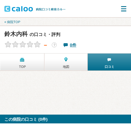
« 病院TOP
鈴木内科
の口コミ・評判
－
0件
？
TOP
地図
口コミ
この病院の口コミ (0件)