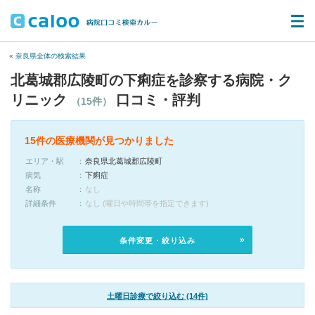
« 奈良県全体の検索結果
北葛城郡広陵町の下痢症を診察する病院・ク
リニック
口コミ・評判
（15件）
15件の医療機関が見つかりました
エリア・駅
奈良県北葛城郡広陵町
病気
下痢症
名称
なし
詳細条件
なし (曜日や時間帯を指定できます)
条件変更・絞り込み
土曜日診療で絞り込む (14件)