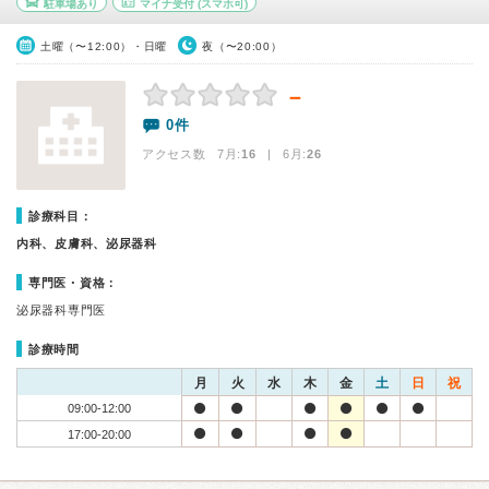
駐車場あり
マイナ受付
(スマホ可)
土曜（〜12:00）・日曜
夜（〜20:00）
－
0件
アクセス数 7月:
16
| 6月:
26
診療科目：
内科、皮膚科、泌尿器科
専門医・資格：
泌尿器科専門医
診療時間
月
火
水
木
金
土
日
祝
09:00-12:00
17:00-20:00