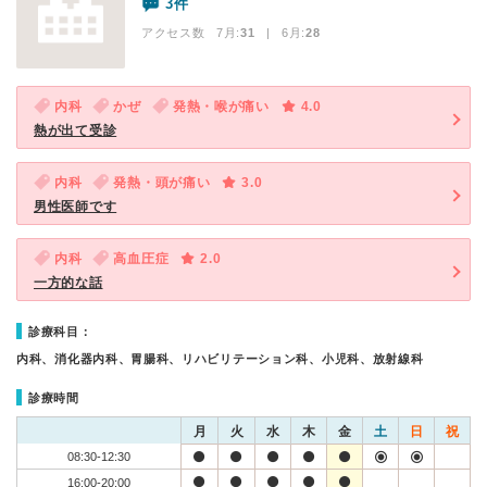
3件
アクセス数 7月:
31
| 6月:
28
内科
かぜ
発熱・喉が痛い
4.0
熱が出て受診
内科
発熱・頭が痛い
3.0
男性医師です
内科
高血圧症
2.0
一方的な話
診療科目：
内科、消化器内科、胃腸科、リハビリテーション科、小児科、放射線科
診療時間
月
火
水
木
金
土
日
祝
08:30-12:30
16:00-20:00