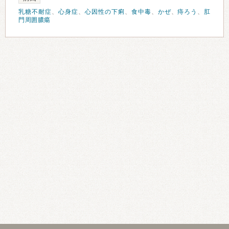
乳糖不耐症
、
心身症
、
心因性の下痢
、
食中毒
、
かぜ
、
痔ろう
、
肛
門周囲膿瘍