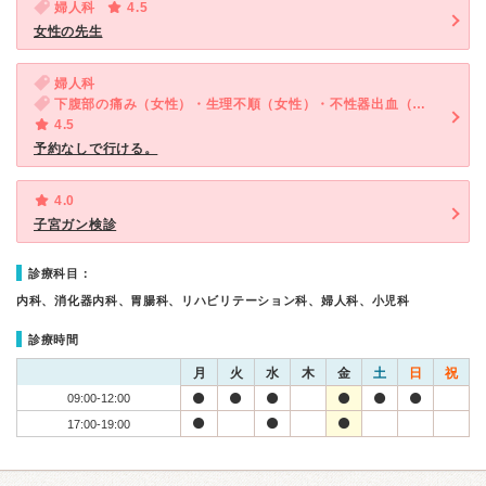
婦人科
4.5
女性の先生
婦人科
下腹部の痛み（女性）・生理不順（女性）・不性器出血（女性）
4.5
予約なしで行ける。
4.0
子宮ガン検診
診療科目：
内科、消化器内科、胃腸科、リハビリテーション科、婦人科、小児科
診療時間
月
火
水
木
金
土
日
祝
09:00-12:00
17:00-19:00