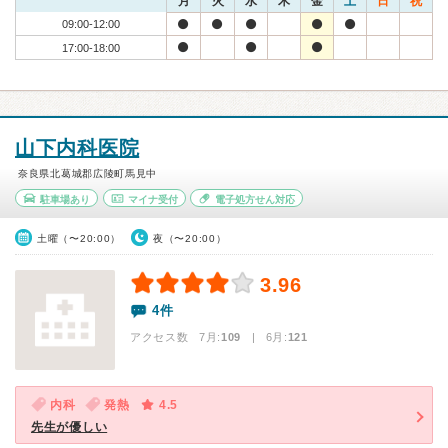
月
火
水
木
金
土
日
祝
09:00-12:00
17:00-18:00
山下内科医院
奈良県北葛城郡広陵町馬見中
駐車場あり
マイナ受付
電子処方せん対応
土曜（〜20:00）
夜（〜20:00）
3.96
4件
アクセス数 7月:
109
| 6月:
121
内科
発熱
4.5
先生が優しい