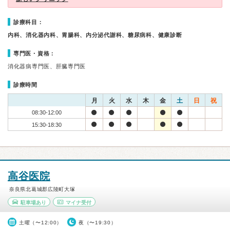
診療科目：
内科、消化器内科、胃腸科、内分泌代謝科、糖尿病科、健康診断
専門医・資格：
消化器病専門医、肝臓専門医
診療時間
月
火
水
木
金
土
日
祝
08:30-12:00
15:30-18:30
高谷医院
奈良県北葛城郡広陵町大塚
駐車場あり
マイナ受付
土曜（〜12:00）
夜（〜19:30）