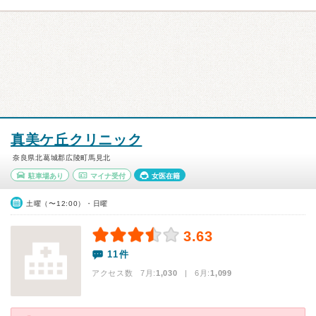
真美ケ丘クリニック
奈良県北葛城郡広陵町馬見北
駐車場あり
マイナ受付
女医在籍
土曜（〜12:00）・日曜
3.63
11件
アクセス数 7月:
1,030
| 6月:
1,099