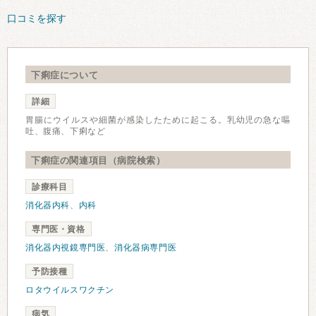
口コミを探す
下痢症について
詳細
胃腸にウイルスや細菌が感染したために起こる。乳幼児の急な嘔
吐、腹痛、下痢など
下痢症の関連項目（病院検索）
診療科目
消化器内科
、
内科
専門医・資格
消化器内視鏡専門医
、
消化器病専門医
予防接種
ロタウイルスワクチン
病気