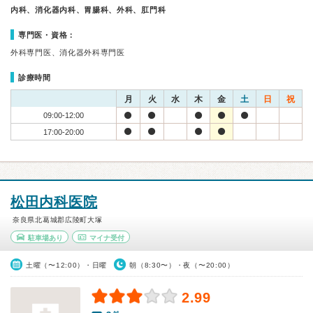
内科、消化器内科、胃腸科、外科、肛門科
専門医・資格：
外科専門医、消化器外科専門医
診療時間
月
火
水
木
金
土
日
祝
09:00-12:00
17:00-20:00
松田内科医院
奈良県北葛城郡広陵町大塚
駐車場あり
マイナ受付
土曜（〜12:00）・日曜
朝（8:30〜）・夜（〜20:00）
2.99