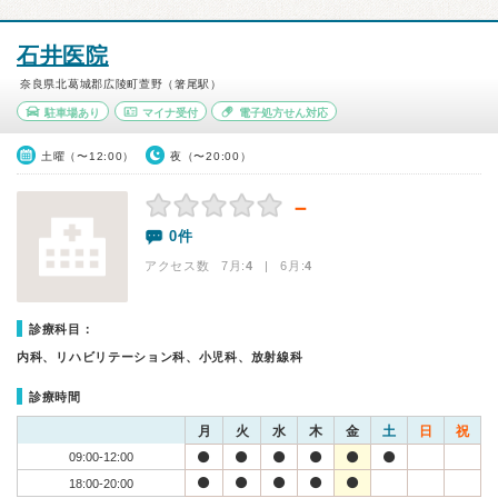
石井医院
奈良県北葛城郡広陵町萱野（箸尾駅）
駐車場あり
マイナ受付
電子処方せん対応
土曜（〜12:00）
夜（〜20:00）
－
0件
アクセス数 7月:
4
| 6月:
4
診療科目：
内科、リハビリテーション科、小児科、放射線科
診療時間
月
火
水
木
金
土
日
祝
09:00-12:00
18:00-20:00