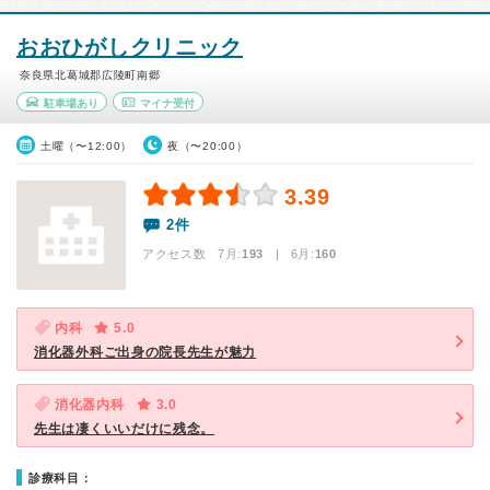
おおひがしクリニック
奈良県北葛城郡広陵町南郷
駐車場あり
マイナ受付
土曜（〜12:00）
夜（〜20:00）
3.39
2件
アクセス数 7月:
193
| 6月:
160
内科
5.0
消化器外科ご出身の院長先生が魅力
消化器内科
3.0
先生は凄くいいだけに残念。
診療科目：