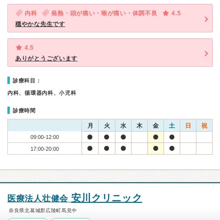
内科
発熱・頭が痛い・喉が痛い・体調不良
4.5
穏やかな先生です
4.5
ありがとうございます
診療科目：
内科、循環器内科、小児科
診療時間
月
火
水
木
金
土
日
祝
09:00-12:00
17:00-20:00
安川クリニック
医療法人壮健会
奈良県北葛城郡広陵町馬見中