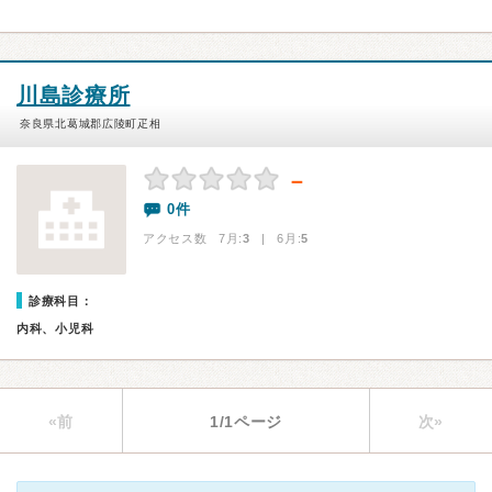
川島診療所
奈良県北葛城郡広陵町疋相
－
0件
アクセス数 7月:
3
| 6月:
5
診療科目：
内科、小児科
«前
1/1ページ
次»