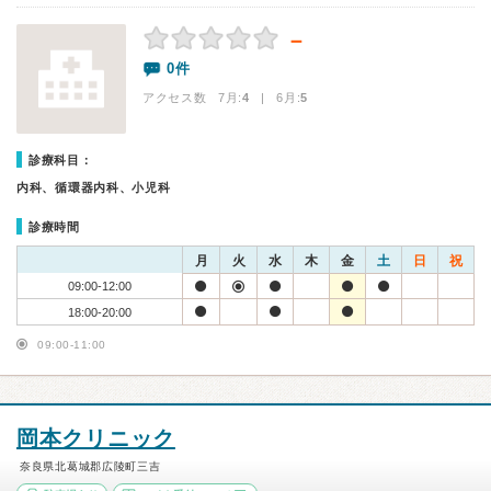
－
0件
アクセス数 7月:
4
| 6月:
5
診療科目：
内科、循環器内科、小児科
診療時間
月
火
水
木
金
土
日
祝
09:00-12:00
18:00-20:00
09:00-11:00
岡本クリニック
奈良県北葛城郡広陵町三吉