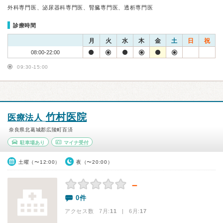
外科専門医、泌尿器科専門医、腎臓専門医、透析専門医
診療時間
月
火
水
木
金
土
日
祝
08:00-22:00
09:30-15:00
竹村医院
医療法人
奈良県北葛城郡広陵町百済
駐車場あり
マイナ受付
土曜（〜12:00）
夜（〜20:00）
－
0件
アクセス数 7月:
11
| 6月:
17