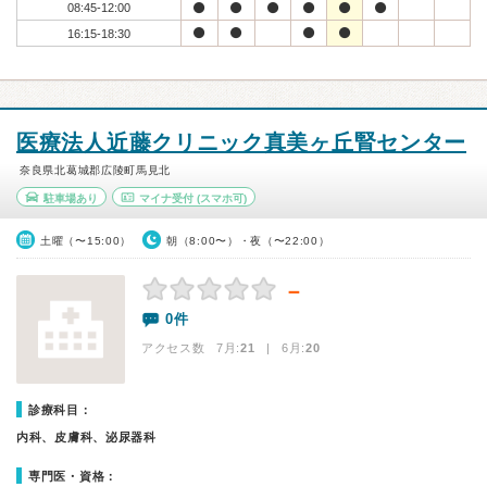
08:45-12:00
16:15-18:30
医療法人近藤クリニック真美ヶ丘腎センター
奈良県北葛城郡広陵町馬見北
駐車場あり
マイナ受付
(スマホ可)
土曜（〜15:00）
朝（8:00〜）・夜（〜22:00）
－
0件
アクセス数 7月:
21
| 6月:
20
診療科目：
内科、皮膚科、泌尿器科
専門医・資格：