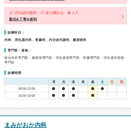
内分泌代謝科
首が腫れる
5.0
親切&丁寧&便利
診療科目：
内科、消化器内科、胃腸科、内分泌代謝科、糖尿病科
専門医・資格：
総合内科専門医、糖尿病専門医、消化器病専門医、肝臓専門医、消化器内視鏡
専門医
診療時間
月
火
水
木
金
土
日
祝
09:00-12:00
16:00-19:00
まみがおか内科