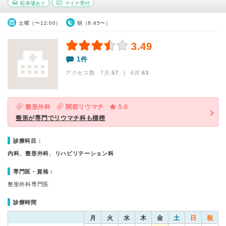
駐車場あり
マイナ受付
土曜（〜12:00）
朝（8:45〜）
3.49
1件
アクセス数 7月:
57
| 6月:
63
整形外科
関節リウマチ
5.0
整形が専門でリウマチ科も標榜
診療科目：
内科、整形外科、リハビリテーション科
専門医・資格：
整形外科専門医
診療時間
月
火
水
木
金
土
日
祝