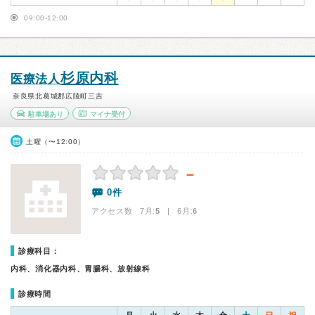
09:00-12:00
杉原内科
医療法人
奈良県北葛城郡広陵町三吉
駐車場あり
マイナ受付
土曜（〜12:00）
－
0件
アクセス数 7月:
5
| 6月:
6
診療科目：
内科、消化器内科、胃腸科、放射線科
診療時間