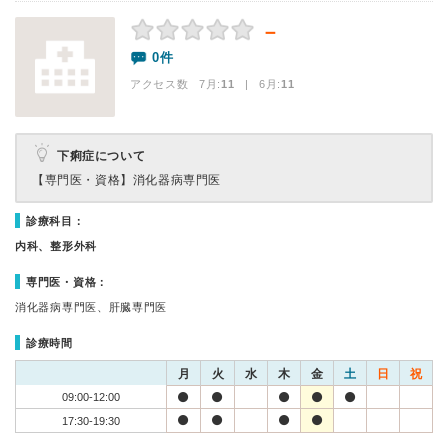
－
0件
アクセス数 7月:
11
| 6月:
11
下痢症について
【専門医・資格】
消化器病専門医
診療科目：
内科、整形外科
専門医・資格：
消化器病専門医、肝臓専門医
診療時間
月
火
水
木
金
土
日
祝
09:00-12:00
17:30-19:30