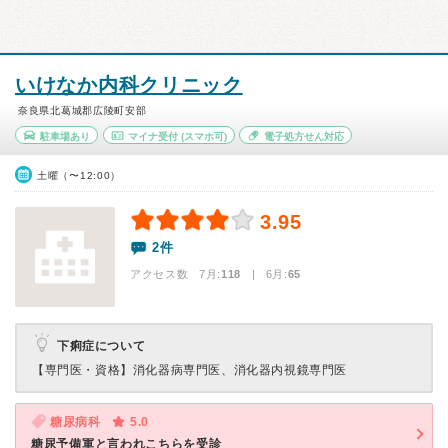
いけなか内科クリニック
奈良県北葛城郡広陵町安部
駐車場あり
マイナ受付
(スマホ可)
電子処方せん対応
土曜（〜12:00）
3.95
2件
アクセス数 7月:
118
| 6月:
65
下痢症について
【専門医・資格】
消化器病専門医、消化器内視鏡専門医
糖尿病科
5.0
糖尿予備軍と言われこちらを受診