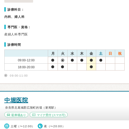
診療科目：
内科、婦人科
専門医・資格：
産婦人科専門医
診療時間
月
火
水
木
金
土
日
祝
09:00-12:00
18:00-20:00
09:00-11:00
中堀医院
奈良県北葛城郡広陵町的場（箸尾駅）
駐車場あり
マイナ受付
(スマホ可)
土曜（〜12:00）
夜（〜20:00）