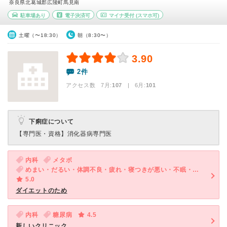
奈良県北葛城郡広陵町馬見南
駐車場あり
電子決済可
マイナ受付
(スマホ可)
土曜（〜18:30）
朝（8:30〜）
3.90
2件
アクセス数 7月:
107
| 6月:
101
下痢症について
【専門医・資格】
消化器病専門医
内科
メタボ
めまい・だるい・体調不良・疲れ・寝つきが悪い・不眠・ストレス・過眠
5.0
ダイエットのため
内科
糖尿病
4.5
新しいクリニック