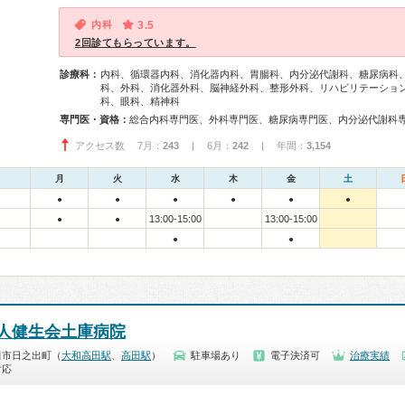
内科
3.5
2回診てもらっています。
診療科：
内科、循環器内科、消化器内科、胃腸科、内分泌代謝科、糖尿病科
科、外科、消化器外科、脳神経外科、整形外科、リハビリテーショ
科、眼科、精神科
専門医・資格：
アクセス数 7月：
243
| 6月：
242
| 年間：
3,154
月
火
水
木
金
土
●
●
●
●
●
●
13:00-15:00
13:00-15:00
●
●
●
●
人健生会土庫病院
田市日之出町（
大和高田駅
、
高田駅
）
駐車場あり
電子決済可
治療実績
対応