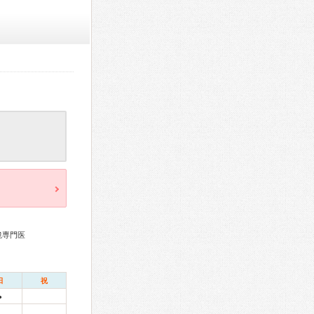
鏡専門医
日
祝
●