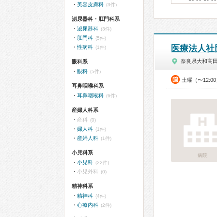
美容皮膚科
(3件)
泌尿器科・肛門科系
泌尿器科
(3件)
肛門科
(5件)
医療法人社
性病科
(1件)
奈良県大和高
眼科系
眼科
(5件)
土曜（〜12:0
耳鼻咽喉科系
耳鼻咽喉科
(6件)
産婦人科系
産科
(0)
婦人科
(1件)
産婦人科
(1件)
小児科系
病院
小児科
(22件)
小児外科
(0)
精神科系
精神科
(4件)
心療内科
(2件)