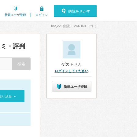
病院をさがす
新規ユーザ登録
ログイン
182,226
病院・
264,163
口コミ
ミ・評判
ゲスト
さん
ログインしてください
新規ユーザ登録
絞り込み »