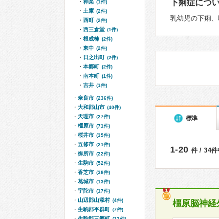
下痢症につ
神楽
(1件)
土庫
(2件)
乳幼児の下痢、
西町
(2件)
西三倉堂
(1件)
根成柿
(2件)
東中
(2件)
日之出町
(2件)
本郷町
(2件)
南本町
(1件)
吉井
(1件)
奈良市
(236件)
大和郡山市
(40件)
天理市
(27件)
標準
橿原市
(71件)
桜井市
(35件)
五條市
(21件)
1-20
件 / 34
御所市
(22件)
生駒市
(52件)
香芝市
(38件)
葛城市
(13件)
宇陀市
(17件)
山辺郡山添村
(4件)
橿原脳神経
生駒郡平群町
(7件)
生駒郡三郷町
(13件)