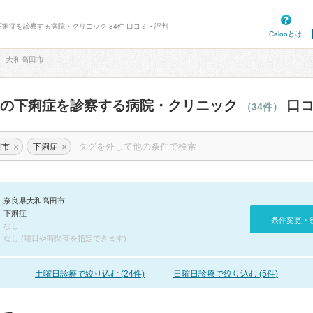
下痢症を診察する病院・クリニック 34件 口コミ・評判
Calooとは
大和高田市
市の下痢症を診察する病院・クリニック
口コ
（34件）
×
×
田市
下痢症
奈良県大和高田市
下痢症
条件変更・
なし
なし (曜日や時間帯を指定できます)
土曜日診療で絞り込む (24件)
日曜日診療で絞り込む (5件)