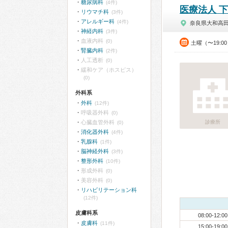
糖尿病科
(4件)
医療法人 
リウマチ科
(3件)
アレルギー科
(4件)
奈良県大和高
神経内科
(3件)
血液内科
(0)
土曜（〜19:0
腎臓内科
(2件)
人工透析
(0)
緩和ケア（ホスピス）
(0)
外科系
外科
(12件)
呼吸器外科
(0)
心臓血管外科
診療所
(0)
消化器外科
(4件)
乳腺科
(1件)
脳神経外科
(3件)
整形外科
(10件)
形成外科
(0)
美容外科
(0)
リハビリテーション科
(12件)
皮膚科系
08:00-12:00
皮膚科
(11件)
15:00-19:00