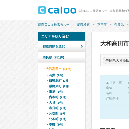
病院口コミ検索カルー - 大和高田市の
病院口コミ検索カルー
病院検索
下痢症
奈良県
エリアを絞り込む
大和高田
都道府県を選択
奈良県
(751件)
奈良県大和高
大和高田市
(34件)
有井
(1件)
礒野北町
(2件)
エリア・駅
礒野東町
(2件)
病気
市場
(1件)
名称
内本町
(2件)
詳細条件
大谷
(2件)
春日町
(2件)
片塩町
(3件)
北本町
(1件)
幸町
(2件)