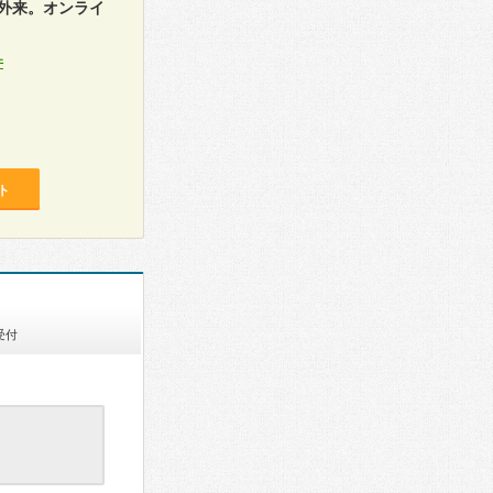
外来。オンライ
件
ト
受付