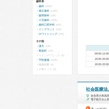
歯科系
歯科
(39件)
矯正歯科
(14件)
歯周病科
(4件)
小児歯科
(18件)
歯科口腔外科
(8件)
インプラント
(4件)
ホワイトニング
(2件)
その他
漢方
(1件)
救急科
(1件)
09:00-12:00
ペインクリニック
(0)
18:00-20:00
予防接種
(36件)
18:00-20:00
健康診断
(0)
人間ドック
(0)
社会医療法
奈良県大和高
電子処方せん
夜（〜20:30）