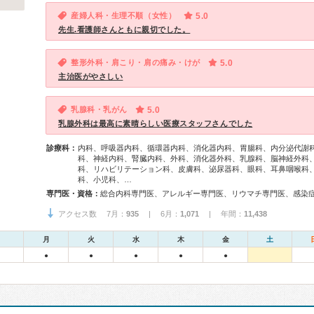
産婦人科・生理不順（女性）
5.0
先生.看護師さんともに親切でした。
整形外科・肩こり・肩の痛み・けが
5.0
主治医がやさしい
乳腺科・乳がん
5.0
乳腺外科は最高に素晴らしい医療スタッフさんでした
診療科：
内科、呼吸器内科、循環器内科、消化器内科、胃腸科、内分泌代謝
科、神経内科、腎臓内科、外科、消化器外科、乳腺科、脳神経外科
科、リハビリテーション科、皮膚科、泌尿器科、眼科、耳鼻咽喉科
科、小児科、…
専門医・資格：
アクセス数 7月：
935
| 6月：
1,071
| 年間：
11,438
月
火
水
木
金
土
●
●
●
●
●