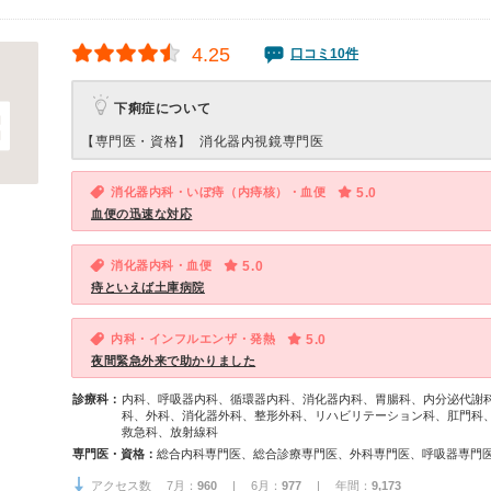
4.25
口コミ10件
下痢症について
【専門医・資格】
消化器内視鏡専門医
消化器内科・いぼ痔（内痔核）・血便
5.0
血便の迅速な対応
消化器内科・血便
5.0
痔といえば土庫病院
内科・インフルエンザ・発熱
5.0
夜間緊急外来で助かりました
診療科：
内科、呼吸器内科、循環器内科、消化器内科、胃腸科、内分泌代謝
科、外科、消化器外科、整形外科、リハビリテーション科、肛門科
救急科、放射線科
専門医・資格：
アクセス数 7月：
960
| 6月：
977
| 年間：
9,173