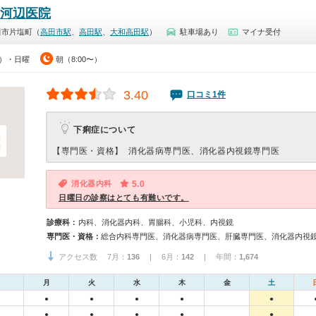
下河辺医院
田市片塩町（
高田市駅
、
高田駅
、
大和高田駅
）
駐車場あり
マイナ受付
0）・日曜
朝（8:00〜）
3.40
口コミ1件
下痢症について
【専門医・資格】
消化器病専門医、消化器内視鏡専門医
消化器内科
5.0
日曜日の診察はとても有難いです。
診療科：
内科、消化器内科、胃腸科、小児科、内視鏡
専門医・資格：
総合内科専門医、消化器病専門医、肝臓専門医、消化器内視
アクセス数 7月：
136
| 6月：
142
| 年間：
1,674
月
火
水
木
金
土
●
●
●
●
●
●
●
●
●
●