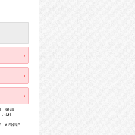
科、糖尿病
、小児科、
総合内科専門医、総合診療専門医、外科専門医、呼吸器専門医、循環器専門医、消化器外科専門医、肝臓専門医、大腸肛門病専門医、消化器内視鏡専門医、泌尿器科専門医、神経内科専門医、整形外科専門医、産婦人科専門医、小児科専門医、老年病専門医、認知症専門医、精神科専門医、麻酔科専門医、細胞診専門医、超音波専門医、病理専門医、救急科専門医、がん治療認定医