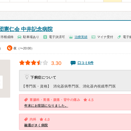
団憲仁会 中井記念病院
田市根成柿
駐車場あり
電子決済可
治療実績
マイナ受付
電子
0）
夜（〜20:00）
3.30
口コミ6件
下痢症について
【専門医・資格】
消化器病専門医、消化器内視鏡専門医
胃腸科・胃痛・腹痛・背中の痛み
4.5
年末にお世話になりました。
内科
4.0
融通がきく病院