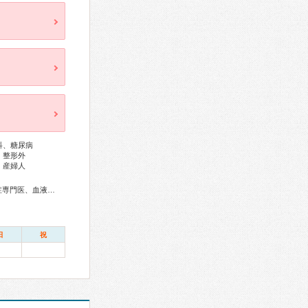
科、糖尿病
、整形外
、産婦人
総合内科専門医、アレルギー専門医、リウマチ専門医、感染症専門医、血液専門医、外科専門医、呼吸器専門医、気管支鏡専門医、循環器専門医、不整脈専門医、消化器病専門医、消化器外科専門医、肝臓専門医、消化器内視鏡専門医、泌尿器科専門医、腎臓専門医、神経内科専門医、脳神経外科専門医、整形外科専門医、リハビリテーション科専門医、皮膚科専門医、眼科専門医、耳鼻咽喉科専門医、産婦人科専門医、婦人科腫瘍専門医、乳腺専門医、小児科専門医、麻酔科専門医、ペインクリニック専門医、細胞診専門医、病理専門医、放射線科専門医、救急科専門医、がん薬物療法専門医、がん治療認定医
日
祝