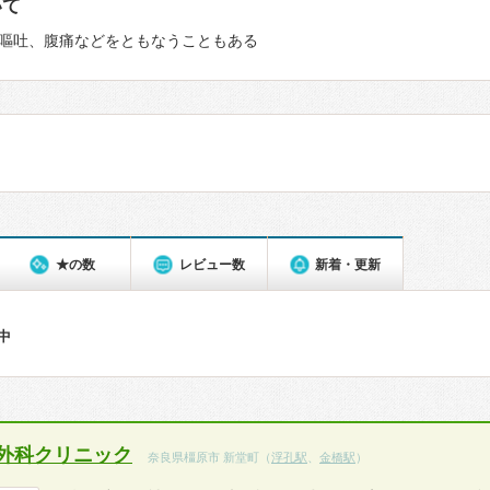
いて
嘔吐、腹痛などをともなうこともある
★の数
レビュー数
新着・更新
件中
外科クリニック
奈良県橿原市 新堂町（
浮孔駅
、
金橋駅
）