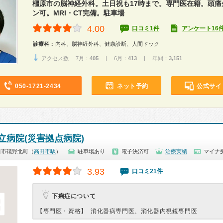
橿原市の脳神経外科。土日祝も17時まで。専門医在籍。頭痛
ン可。MRI・CT完備。駐車場
4.00
口コミ1件
アンケート16
診療科：
内科、脳神経外科、健康診断、人間ドック
アクセス数 7月：
405
| 6月：
413
| 年間：
3,151
050-1721-2434
ネット予約
公式サイ
立病院(災害拠点病院)
田市礒野北町（
高田市駅
）
駐車場あり
電子決済可
治療実績
マイナ
3.93
口コミ21件
下痢症について
【専門医・資格】
消化器病専門医、消化器内視鏡専門医