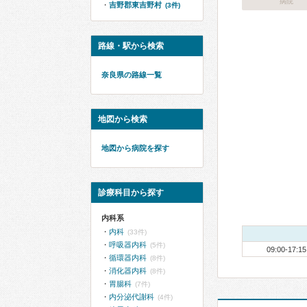
病院
吉野郡東吉野村
(3件)
路線・駅から検索
奈良県の路線一覧
地図から検索
地図から病院を探す
診療科目から探す
内科系
内科
(33件)
呼吸器内科
(5件)
09:00-17:15
循環器内科
(8件)
消化器内科
(8件)
胃腸科
(7件)
内分泌代謝科
(4件)