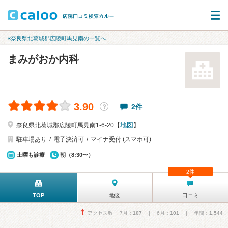
«奈良県北葛城郡広陵町馬見南の一覧へ
まみがおか内科
3.90
2件
？
地図
奈良県北葛城郡広陵町馬見南1-6-20【
】
駐車場あり
電子決済可
マイナ受付 (スマホ可)
土曜も診療
朝（8:30〜）
2件
TOP
地図
口コミ
アクセス数 7月：
107
| 6月：
101
| 年間：
1,544