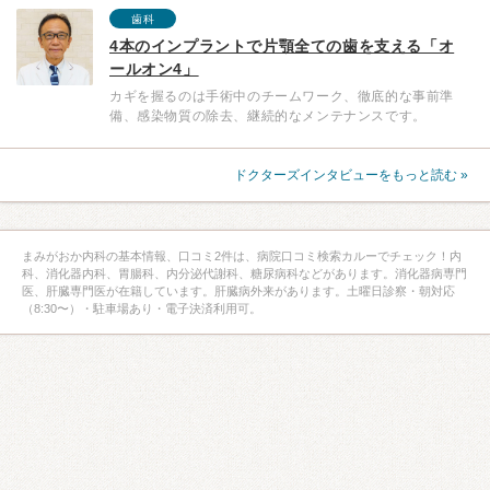
歯科
4本のインプラントで片顎全ての歯を支える「オ
ールオン4」
カギを握るのは手術中のチームワーク、徹底的な事前準
備、感染物質の除去、継続的なメンテナンスです。
ドクターズインタビューをもっと読む »
まみがおか内科の基本情報、口コミ2件は、病院口コミ検索カルーでチェック！内
科、消化器内科、胃腸科、内分泌代謝科、糖尿病科などがあります。消化器病専門
医、肝臓専門医が在籍しています。肝臓病外来があります。土曜日診察・朝対応
（8:30〜）・駐車場あり・電子決済利用可。