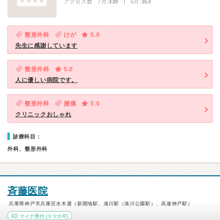
アクセス数 7月:
339
| 6月:
353
整形外科
けが
5.0
先生に感謝しています
整形外科
5.0
人に優しい病院です。
整形外科
腰痛
5.0
クリニックおしゃれ
診療科目：
外科、整形外科
斉藤医院
兵庫県神戸市兵庫区水木通（新開地駅、湊川駅（湊川公園駅）、高速神戸駅）
マイナ受付
(スマホ可)