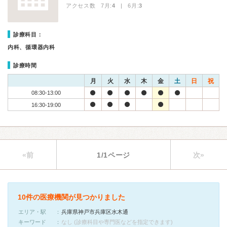
アクセス数 7月:
4
| 6月:
3
診療科目：
内科、循環器内科
診療時間
月
火
水
木
金
土
日
祝
08:30-13:00
16:30-19:00
«前
1/1ページ
次»
10件の医療機関が見つかりました
エリア・駅
兵庫県神戸市兵庫区水木通
キーワード
なし (診療科目や専門医などを指定できます)