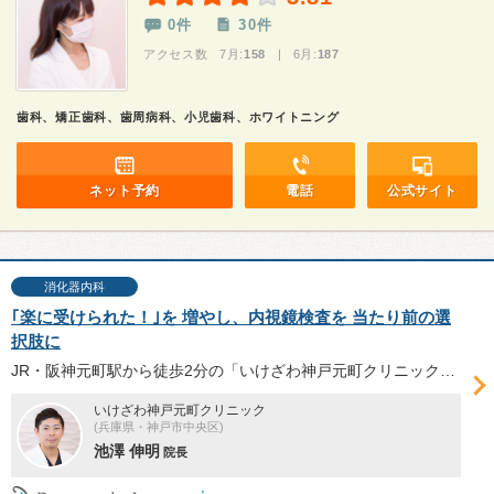
0件
30件
アクセス数 7月:
158
| 6月:
187
歯科、矯正歯科、歯周病科、小児歯科、ホワイトニング
ネット予約
電話
公式サイト
消化器内科
｢楽に受けられた！｣を 増やし、内視鏡検査を 当たり前の選
択肢に
JR・阪神元町駅から徒歩2分の「いけざわ神戸元町クリニック」は、楽に受けられる内視鏡検査（胃カメラ・大腸カメラ）の提供に力を入れる。日本消化器内視鏡学会消化器内視鏡専門医・指導医の池澤伸明院長へ、内視鏡検査とクリニックの特長について伺った。
いけざわ神戸元町クリニック
(兵庫県・神戸市中央区)
池澤 伸明
院長