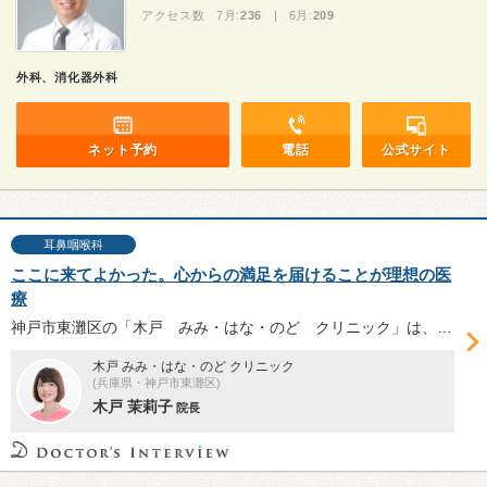
アクセス数 7月:
236
| 6月:
209
外科、消化器外科
ネット予約
電話
公式サイト
耳鼻咽喉科
ここに来てよかった。心からの満足を届けることが理想の医
療
神戸市東灘区の「木戸 みみ・はな・のど クリニック」は、女性医師が治療を行う耳鼻咽喉科クリニックです。画像を駆使して症状や治療経過を見せることで納得度の高い治療を提供。木戸茉莉子（まりこ）院長に、理想の医療や治療への想いをお聞きしました。
木戸 みみ・はな・のど クリニック
(兵庫県・神戸市東灘区)
木戸 茉莉子
院長