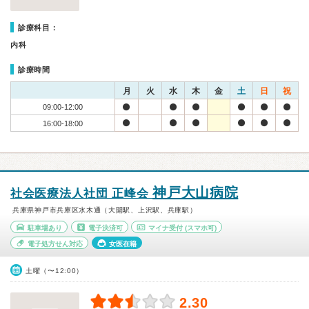
診療科目：
内科
診療時間
月
火
水
木
金
土
日
祝
09:00-12:00
16:00-18:00
神戸大山病院
社会医療法人社団 正峰会
兵庫県神戸市兵庫区水木通（大開駅、上沢駅、兵庫駅）
駐車場あり
電子決済可
マイナ受付
(スマホ可)
電子処方せん対応
女医在籍
土曜（〜12:00）
2.30