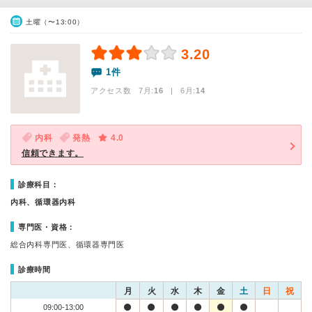
土曜（〜13:00）
3.20
1件
アクセス数 7月:
16
| 6月:
14
内科
発熱
4.0
信頼できます。
診療科目：
内科、循環器内科
専門医・資格：
総合内科専門医、循環器専門医
診療時間
月
火
水
木
金
土
日
祝
09:00-13:00