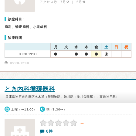
アクセス数 7月:
2
| 6月:
9
診療科目：
歯科、矯正歯科、小児歯科
診療時間
月
火
水
木
金
土
日
祝
09:30-19:00
09:30-15:00
とき内科循環器科
兵庫県神戸市兵庫区水木通（新開地駅、湊川駅（湊川公園駅）、高速神戸駅）
土曜（〜13:00）
朝（8:30〜）
－
0件