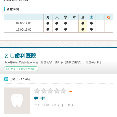
診療時間
月
火
水
木
金
土
日
祝
09:00-12:00
17:00-19:00
とし歯科医院
兵庫県神戸市兵庫区水木通（新開地駅、湊川駅（湊川公園駅）、高速神戸駅）
マイナ受付
(スマホ可)
土曜（〜15:00）
－
0件
アクセス数 7月:
7
| 6月:
4