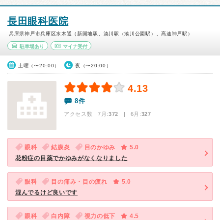
長田眼科医院
兵庫県神戸市兵庫区水木通（新開地駅、湊川駅（湊川公園駅）、高速神戸駅）
駐車場あり
マイナ受付
土曜（〜20:00）
夜（〜20:00）
4.13
8件
アクセス数 7月:
372
| 6月:
327
眼科
結膜炎
目のかゆみ
5.0
花粉症の目薬でかゆみがなくなりました
眼科
目の痛み・目の疲れ
5.0
混んでるけど良いです
眼科
白内障
視力の低下
4.5