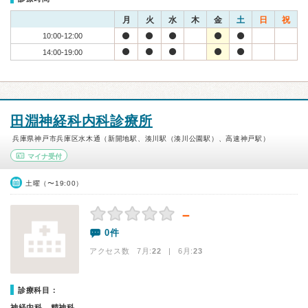
月
火
水
木
金
土
日
祝
10:00-12:00
14:00-19:00
田淵神経科内科診療所
兵庫県神戸市兵庫区水木通（新開地駅、湊川駅（湊川公園駅）、高速神戸駅）
マイナ受付
土曜（〜19:00）
－
0件
アクセス数 7月:
22
| 6月:
23
診療科目：
神経内科、精神科