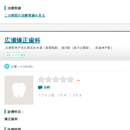
治療実績
この病院の治療実績を見る
広瀬矯正歯科
兵庫県神戸市兵庫区水木通（新開地駅、湊川駅（湊川公園駅）、高速神戸駅）
マイナ受付
土曜（〜19:00）
－
0件
アクセス数 7月:
4
| 6月:
3
診療科目：
矯正歯科
診療時間