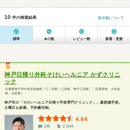
10
件の検索結果
表示順について
標準
★の数
レビュー数
新着・更新
神戸日帰り外科そけいヘルニア かずクリニ
ック
兵庫県神戸市中央区加納町（三ノ宮駅（三宮駅、神戸三宮駅）、旧居留地・大丸前
駅、元町駅）
神戸市の「そけいヘルニア日帰り手術専門クリニック」。腹腔鏡手術。
土曜日も診療。予約優先制。
4.64
2件
238件