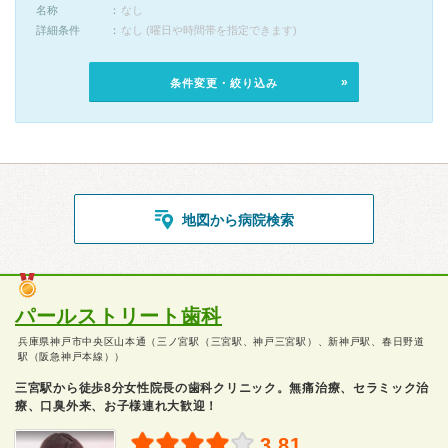
名称
なし
詳細条件
なし (曜日や時間帯を指定できます)
条件変更・絞り込み
地図から病院検索
パールストリート歯科
兵庫県神戸市中央区山本通（三ノ宮駅（三宮駅、神戸三宮駅）、新神戸駅、春日野道
駅（阪急神戸本線））
三宮駅から徒歩8分女性院長の歯科クリニック。無痛治療、セラミック治
療、口臭外来、お子様連れ大歓迎！
3.81