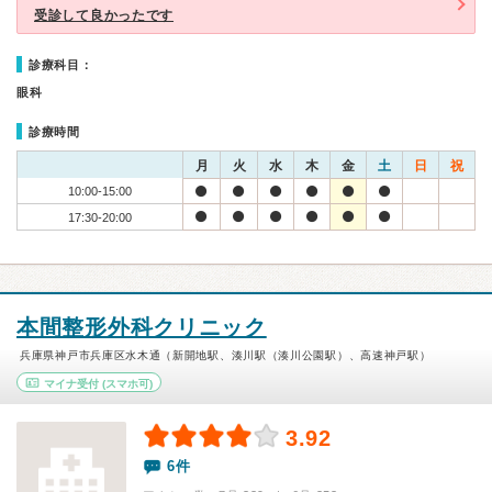
受診して良かったです
診療科目：
眼科
診療時間
月
火
水
木
金
土
日
祝
10:00-15:00
17:30-20:00
本間整形外科クリニック
兵庫県神戸市兵庫区水木通（新開地駅、湊川駅（湊川公園駅）、高速神戸駅）
マイナ受付
(スマホ可)
3.92
6件