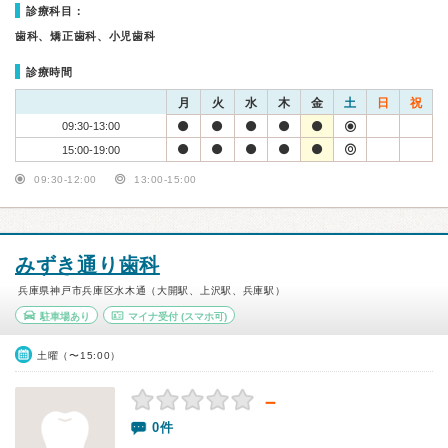
診療科目：
歯科、矯正歯科、小児歯科
診療時間
月
火
水
木
金
土
日
祝
09:30-13:00
15:00-19:00
09:30-12:00
13:00-15:00
みずき通り歯科
兵庫県神戸市兵庫区水木通（大開駅、上沢駅、兵庫駅）
駐車場あり
マイナ受付
(スマホ可)
土曜（〜15:00）
－
0件