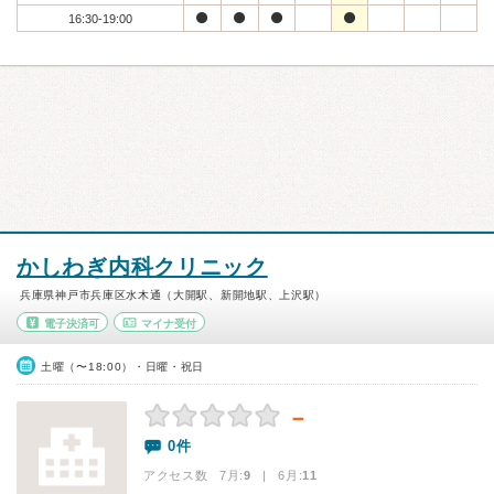
16:30-19:00
かしわぎ内科クリニック
兵庫県神戸市兵庫区水木通（大開駅、新開地駅、上沢駅）
電子決済可
マイナ受付
土曜（〜18:00）・日曜・祝日
－
0件
アクセス数 7月:
9
| 6月:
11