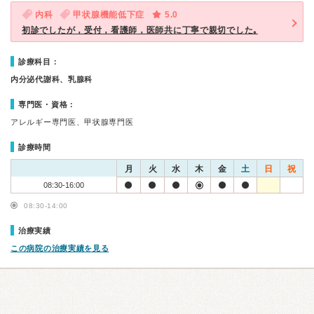
内科
甲状腺機能低下症
5.0
初診でしたが，受付，看護師，医師共に丁寧で親切でした｡
診療科目：
内分泌代謝科、乳腺科
専門医・資格：
アレルギー専門医、甲状腺専門医
診療時間
月
火
水
木
金
土
日
祝
08:30-16:00
08:30-14:00
治療実績
この病院の治療実績を見る