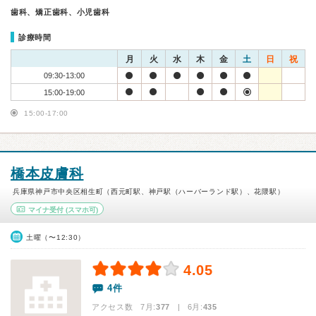
歯科、矯正歯科、小児歯科
診療時間
月
火
水
木
金
土
日
祝
09:30-13:00
15:00-19:00
15:00-17:00
橋本皮膚科
兵庫県神戸市中央区相生町（西元町駅、神戸駅（ハーバーランド駅）、花隈駅）
マイナ受付
(スマホ可)
土曜（〜12:30）
4.05
4件
アクセス数 7月:
377
| 6月:
435