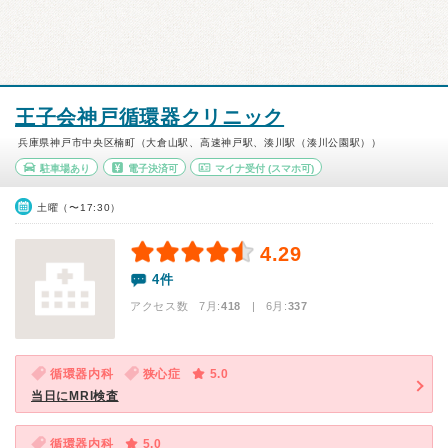
王子会神戸循環器クリニック
兵庫県神戸市中央区楠町（大倉山駅、高速神戸駅、湊川駅（湊川公園駅））
駐車場あり
電子決済可
マイナ受付
(スマホ可)
土曜（〜17:30）
4.29
4件
アクセス数 7月:
418
| 6月:
337
循環器内科
狭心症
5.0
当日にMRI検査
循環器内科
5.0