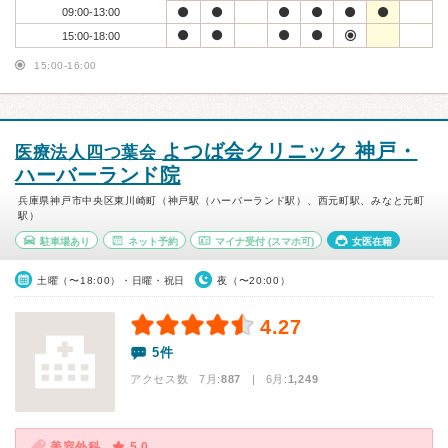
09:00-13:00
15:00-18:00
15:00-16:00
よつば会クリニック 神戸・
医療法人四つ葉会
ハーバーランド院
兵庫県神戸市中央区東川崎町（神戸駅（ハーバーランド駅）、西元町駅、みなと元町
駅）
駐車場あり
ネット予約
マイナ受付
(スマホ可)
女医在籍
土曜（〜18:00）・日曜・祝日
夜（〜20:00）
4.27
5件
アクセス数 7月:
887
| 6月:
1,249
美容外科
5.0