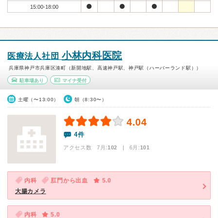
15:00-18:00
小林内科医院
医療法人社団
兵庫県神戸市兵庫区湊町（新開地駅、高速神戸駅、神戸駅（ハーバーランド駅））
駐車場あり
マイナ受付
土曜（〜13:00）
朝（8:30〜）
4.04
4件
アクセス数 7月:
102
| 6月:
101
内科
肛門から出血
5.0
大腸カメラ
内科
5.0