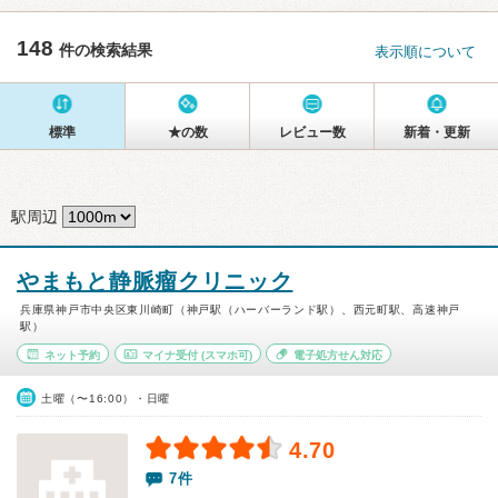
148
件の検索結果
表示順について
標準
★の数
レビュー数
新着・更新
駅周辺
やまもと静脈瘤クリニック
兵庫県神戸市中央区東川崎町（神戸駅（ハーバーランド駅）、西元町駅、高速神戸
駅）
ネット予約
マイナ受付
(スマホ可)
電子処方せん対応
土曜（〜16:00）・日曜
4.70
7件