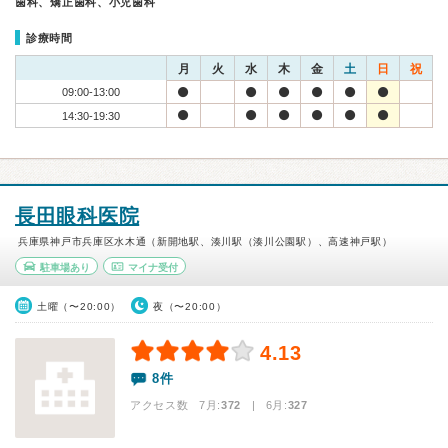
歯科、矯正歯科、小児歯科
診療時間
月
火
水
木
金
土
日
祝
09:00-13:00
14:30-19:30
長田眼科医院
兵庫県神戸市兵庫区水木通（新開地駅、湊川駅（湊川公園駅）、高速神戸駅）
駐車場あり
マイナ受付
土曜（〜20:00）
夜（〜20:00）
4.13
8件
アクセス数 7月:
372
| 6月:
327