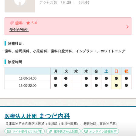
アクセス数 7月:
29
| 6月:
66
歯科
5.0
受付が先生
診療科目：
歯科、歯周病科、小児歯科、歯科口腔外科、インプラント、ホワイトニング
診療時間
月
火
水
木
金
土
日
祝
11:00-14:30
16:00-22:00
まつだ内科
医療法人社団
兵庫県神戸市兵庫区上沢通（湊川駅（湊川公園駅）、新開地駅、高速神戸駅）
マイナ受付
(スマホ可)
電子処方せん対応
オンライン診療対応