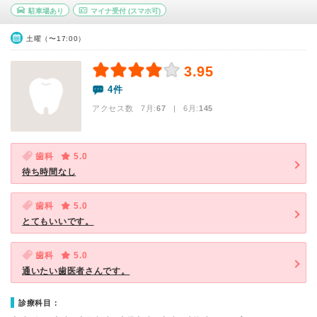
駐車場あり
マイナ受付
(スマホ可)
土曜（〜17:00）
3.95
4件
アクセス数 7月:
67
| 6月:
145
歯科
5.0
待ち時間なし
歯科
5.0
とてもいいです。
歯科
5.0
通いたい歯医者さんです。
診療科目：