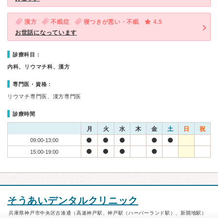
漢方
不眠症
寝つきが悪い・不眠
4.5
お世話になっています
診療科目：
内科、リウマチ科、漢方
専門医・資格：
リウマチ専門医、漢方専門医
診療時間
月
火
水
木
金
土
日
祝
09:00-13:00
15:00-19:00
そうあいデンタルクリニック
兵庫県神戸市中央区古湊通（高速神戸駅、神戸駅（ハーバーランド駅）、新開地駅）