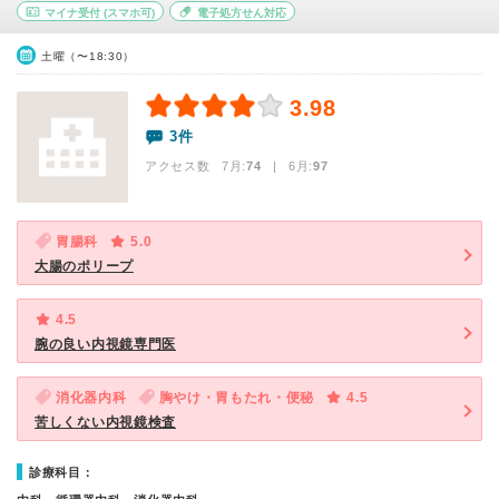
マイナ受付
(スマホ可)
電子処方せん対応
土曜（〜18:30）
3.98
3件
アクセス数 7月:
74
| 6月:
97
胃腸科
5.0
大腸のポリープ
4.5
腕の良い内視鏡専門医
消化器内科
胸やけ・胃もたれ・便秘
4.5
苦しくない内視鏡検査
診療科目：