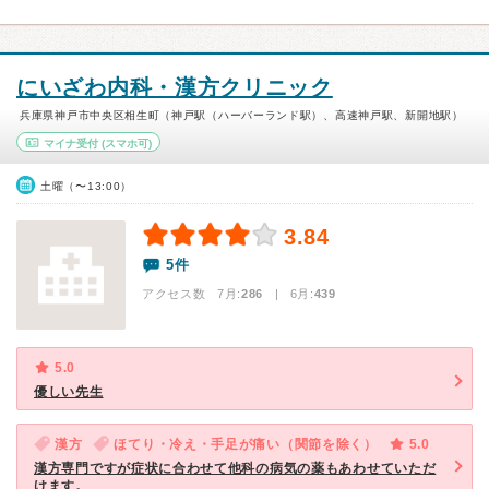
にいざわ内科・漢方クリニック
兵庫県神戸市中央区相生町（神戸駅（ハーバーランド駅）、高速神戸駅、新開地駅）
マイナ受付
(スマホ可)
土曜（〜13:00）
3.84
5件
アクセス数 7月:
286
| 6月:
439
5.0
優しい先生
漢方
ほてり・冷え・手足が痛い（関節を除く）
5.0
漢方専門ですが症状に合わせて他科の病気の薬もあわせていただ
けます。