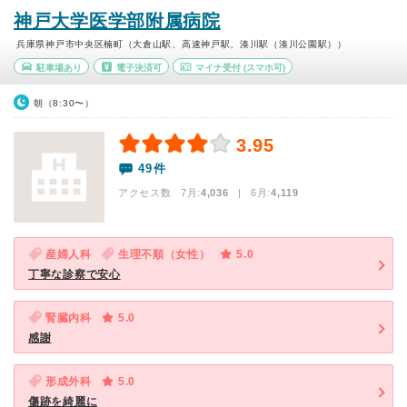
神戸大学医学部附属病院
兵庫県神戸市中央区楠町（大倉山駅、高速神戸駅、湊川駅（湊川公園駅））
駐車場あり
電子決済可
マイナ受付
(スマホ可)
朝（8:30〜）
3.95
49件
アクセス数 7月:
4,036
| 6月:
4,119
産婦人科
生理不順（女性）
5.0
丁寧な診察で安心
腎臓内科
5.0
感謝
形成外科
5.0
傷跡を綺麗に