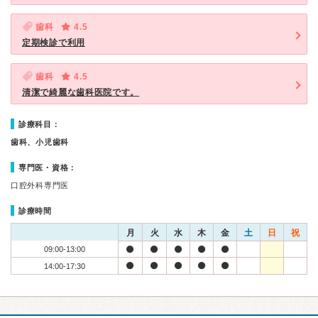
歯科
4.5
定期検診で利用
歯科
4.5
清潔で綺麗な歯科医院です。
診療科目：
歯科、小児歯科
専門医・資格：
口腔外科専門医
診療時間
月
火
水
木
金
土
日
祝
09:00-13:00
14:00-17:30