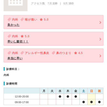
アクセス数 7月:
220
| 6月:
153
内科
喉が痛い
5.0
良かった
内科
5.0
早いし親切！！
内科
アレルギー性鼻炎
鼻のつまり
4.5
本当に早い
診療科目：
内科
診療時間
月
火
水
木
金
土
日
祝
12:00-20:00
09:00-17:00