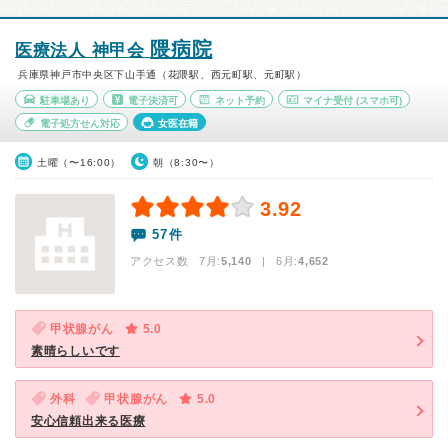
隈病院
医療法人 神甲会
兵庫県神戸市中央区下山手通（花隈駅、西元町駅、元町駅）
駐車場あり
電子決済可
ネット予約
マイナ受付
(スマホ可)
電子処方せん対応
女医在籍
土曜（〜16:00）
朝（8:30〜）
3.92
57件
アクセス数 7月:
5,140
| 6月:
4,652
甲状腺がん
5.0
素晴らしいです
外科
甲状腺がん
5.0
安心信頼出来る医療