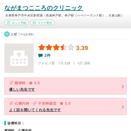
ながまつこころのクリニック
兵庫県神戸市中央区多聞通（高速神戸駅、神戸駅（ハーバーランド駅）、大倉山駅）
ネット予約
マイナ受付
土曜（〜12:30）
3.39
2件
アクセス数 7月:
110
| 6月:
155
精神科
4.5
優しい先生です
心療内科
不安神経症
3.0
よく話を聞いてくれる先生です
診療科目：
精神科、心療内科