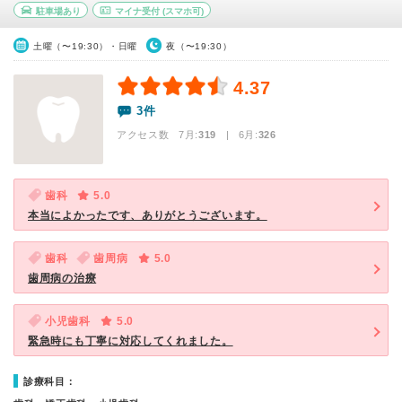
駐車場あり
マイナ受付
(スマホ可)
土曜（〜19:30）・日曜
夜（〜19:30）
4.37
3件
アクセス数 7月:
319
| 6月:
326
歯科
5.0
本当によかったです、ありがとうございます。
歯科
歯周病
5.0
歯周病の治療
小児歯科
5.0
緊急時にも丁寧に対応してくれました。
診療科目：