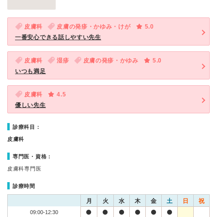
皮膚科
皮膚の発疹・かゆみ・けが
5.0
一番安心できる話しやすい先生
皮膚科
湿疹
皮膚の発疹・かゆみ
5.0
いつも満足
皮膚科
4.5
優しい先生
診療科目：
皮膚科
専門医・資格：
皮膚科専門医
診療時間
月
火
水
木
金
土
日
祝
09:00-12:30