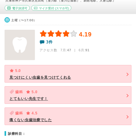
兵庫県神戸市兵庫区荒田町（湊川駅（湊川公園駅）、新開地駅、大倉山駅）
電子決済可
マイナ受付
(スマホ可)
土曜（〜17:00）
4.19
3件
アクセス数 7月:
47
| 6月:
91
5.0
見つけにくい虫歯を見つけてくれる
歯科
5.0
とてもいい先生です！
歯科
4.5
痛くない虫歯治療でした
診療科目：