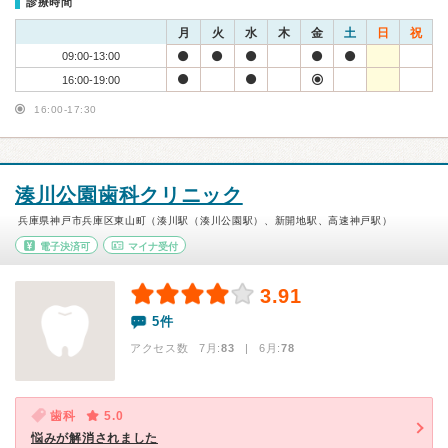
診療時間
月
火
水
木
金
土
日
祝
09:00-13:00
16:00-19:00
16:00-17:30
湊川公園歯科クリニック
兵庫県神戸市兵庫区東山町（湊川駅（湊川公園駅）、新開地駅、高速神戸駅）
電子決済可
マイナ受付
3.91
5件
アクセス数 7月:
83
| 6月:
78
歯科
5.0
悩みが解消されました