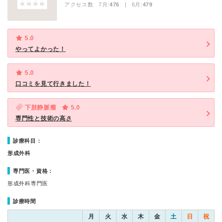
アクセス数 7月:
476
| 6月:
479
5.0
やってよかった！
5.0
口コミを見て行きました！
下肢静脈瘤
5.0
専門性と技術の高さ
診療科目：
形成外科
専門医・資格：
形成外科専門医
診療時間
月
火
水
木
金
土
日
祝