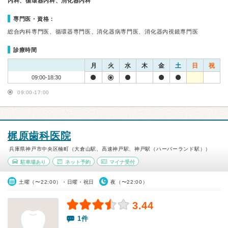
内科、循環器内科、消化器内科
専門医・資格：
総合内科専門医、循環器専門医、消化器病専門医、消化器内視鏡専門医
診療時間
月
火
水
木
金
土
日
祝
09:00-18:30
09:00-17:00
梶原歯科医院
兵庫県神戸市中央区楠町（大倉山駅、高速神戸駅、神戸駅（ハーバーランド駅））
駐車場あり
ネット予約
マイナ受付
土曜（〜22:00）・日曜・祝日
夜（〜22:00）
3.44
1件