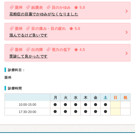
眼科
結膜炎
目のかゆみ
5.0
花粉症の目薬でかゆみがなくなりました
眼科
目の痛み・目の疲れ
5.0
混んでるけど良いです
眼科
白内障
視力の低下
4.5
受診して良かったです
診療科目：
眼科
診療時間
月
火
水
木
金
土
日
祝
10:00-15:00
17:30-20:00