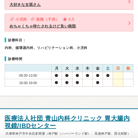
大好きな女医さん
小児科
発熱（子供）
4.5
めちゃくちゃ待たされるけど良い病院
診療科目：
内科、循環器内科、リハビリテーション科、小児科
診療時間
月
火
水
木
金
土
日
祝
08:30-13:00
16:00-19:00
医療法人社団 青山内科クリニック 胃大腸内
視鏡/IBDセンター
兵庫県神戸市中央区多聞通（神戸駅（ハーバーランド駅）、高速神戸駅、西元町駅）