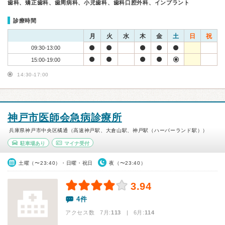
歯科、矯正歯科、歯周病科、小児歯科、歯科口腔外科、インプラント
診療時間
月
火
水
木
金
土
日
祝
09:30-13:00
15:00-19:00
14:30-17:00
神戸市医師会急病診療所
兵庫県神戸市中央区橘通（高速神戸駅、大倉山駅、神戸駅（ハーバーランド駅））
駐車場あり
マイナ受付
土曜（〜23:40）・日曜・祝日
夜（〜23:40）
3.94
4件
アクセス数 7月:
113
| 6月:
114