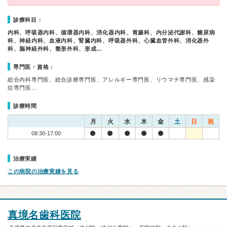
診療科目：
内科、呼吸器内科、循環器内科、消化器内科、胃腸科、内分泌代謝科、糖尿病
科、神経内科、血液内科、腎臓内科、呼吸器外科、心臓血管外科、消化器外
科、脳神経外科、整形外科、形成…
専門医・資格：
総合内科専門医、総合診療専門医、アレルギー専門医、リウマチ専門医、感染
症専門医…
診療時間
月
火
水
木
金
土
日
祝
08:30-17:00
治療実績
この病院の治療実績を見る
真境名歯科医院