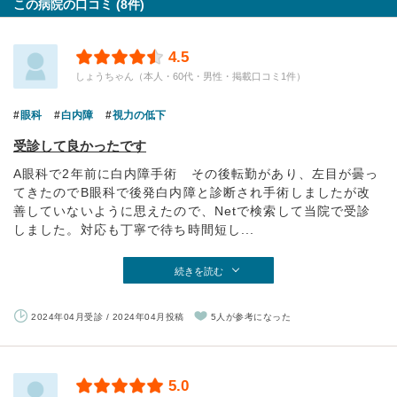
この病院の口コミ (8件)
4.5
しょうちゃん（本人・60代・男性・掲載口コミ1件）
眼科
白内障
視力の低下
受診して良かったです
A眼科で2年前に白内障手術 その後転勤があり、左目が曇っ
てきたのでB眼科で後発白内障と診断され手術しましたが改
善していないように思えたので、Netで検索して当院で受診
しました。対応も丁寧で待ち時間短し...
続きを読む
2024年04月受診 / 2024年04月投稿
5人が参考になった
5.0