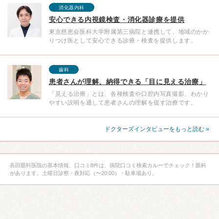
消化器内科
安心できる内視鏡検査・消化器診療を提供
東京慈恵会医科大学附属第三病院と連携して、地域のかか
りつけ医として安心できる診療・検査を提供します。
歯科
患者さんが理解、納得できる「目に見える治療」
「見える治療」とは、各種検査や口腔内写真撮影、わかり
やすい説明を通して患者さんの理解を促す治療です。
ドクターズインタビューをもっと読む »
長田眼科医院の基本情報、口コミ8件は、病院口コミ検索カルーでチェック！眼科
があります。土曜日診察・夜対応（〜20:00）・駐車場あり。