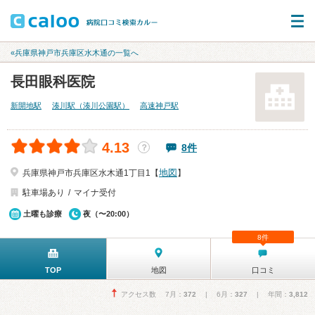
«兵庫県神戸市兵庫区水木通の一覧へ
長田眼科医院
新開地駅
湊川駅（湊川公園駅）
高速神戸駅
4.13
8件
？
地図
兵庫県神戸市兵庫区水木通1丁目1【
】
駐車場あり
マイナ受付
土曜も診療
夜（〜20:00）
8件
TOP
地図
口コミ
アクセス数 7月：
372
| 6月：
327
| 年間：
3,812