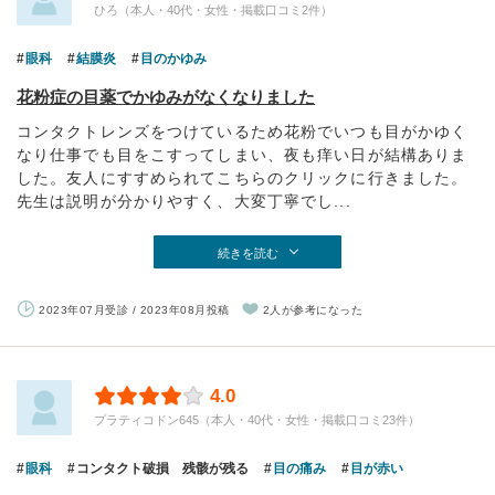
ひろ（本人・40代・女性・掲載口コミ2件）
眼科
結膜炎
目のかゆみ
花粉症の目薬でかゆみがなくなりました
コンタクトレンズをつけているため花粉でいつも目がかゆく
なり仕事でも目をこすってしまい、夜も痒い日が結構ありま
した。友人にすすめられてこちらのクリックに行きました。
先生は説明が分かりやすく、大変丁寧でし...
続きを読む
2023年07月受診 / 2023年08月投稿
2人が参考になった
4.0
プラティコドン645（本人・40代・女性・掲載口コミ23件）
眼科
コンタクト破損 残骸が残る
目の痛み
目が赤い