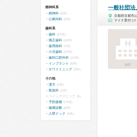
一般社団法
精神科系
精神科
(8件)
京都府京都市
心療内科
(5件)
マイナ受付 (ス
歯科系
歯科
(67件)
矯正歯科
(16件)
歯周病科
(7件)
小児歯科
(35件)
歯科口腔外科
(22件)
インプラント
(6件)
病院
ホワイトニング
(5件)
その他
漢方
(1件)
救急科
(1件)
ペインクリニック
(0)
予防接種
(73件)
健康診断
(9件)
人間ドック
(4件)