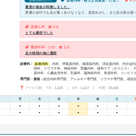
4.5
血液内科・鉄欠乏性貧血・だるい・動悸・息切れ
血液内科の口コミ
重度の貧血が回復しました。
産婦人科
5.0
とても親切でした
整形外科・けが
5.0
足の怪我の為に通院
診療科：
血液内科
、内科、呼吸器内科、循環器内科、消化器内科、内分泌代
病科、リウマチ科、神経内科、腎臓内科、緩和ケア（ホスピス）、
器外科、心臓血管外科、乳腺科、脳神経外科、形成外科、リハビリ
専門医・資格：
アクセス数 7月：
1,215
| 6月：
1,117
| 年間：
13,416
月
火
水
木
金
土
●
●
●
●
●
●
●
●
●
●
●
●