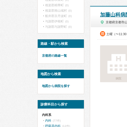
相楽郡精華町
(0)
相楽郡南山城村
(0)
加藤山科病
船井郡京丹波町
(0)
与謝郡伊根町
(0)
京都府京都市
与謝郡与謝野町
(0)
土曜（〜11:3
路線・駅から検索
京都府の路線一覧
地図から検索
病院
地図から病院を探す
診療科目から探す
内科系
内科
(77件)
呼吸器内科
(12件)