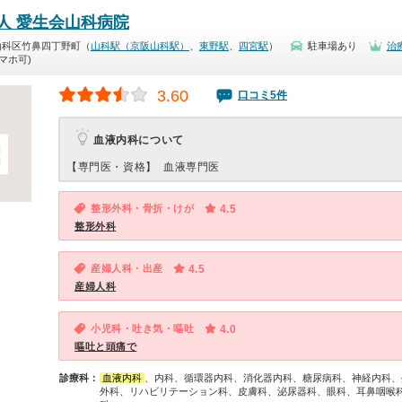
人 愛生会山科病院
山科区竹鼻四丁野町（
山科駅（京阪山科駅）
、
東野駅
、
四宮駅
）
駐車場あり
治
マホ可)
3.60
口コミ5件
血液内科について
【専門医・資格】
血液専門医
整形外科・骨折・けが
4.5
整形外科
産婦人科・出産
4.5
産婦人科
小児科・吐き気・嘔吐
4.0
嘔吐と頭痛で
診療科：
血液内科
、内科、循環器内科、消化器内科、糖尿病科、神経内科、
外科、リハビリテーション科、皮膚科、泌尿器科、眼科、耳鼻咽喉