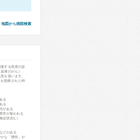
地図から病院検索
関連する疾患の診
（血液のがん）、
疾患を扱います。
常を指摘された時
ある
ある
性がある
異常が疑われる
無症状含む）
などがある
やかな「慢性」が