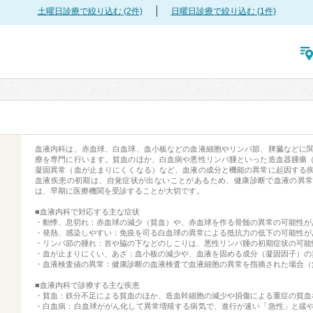
土曜日診療で絞り込む (2件)
日曜日診療で絞り込む (1件)
血液内科は、赤血球、白血球、血小板などの血液細胞やリンパ節、脾臓などに
療を専門に行います。貧血のほか、白血病や悪性リンパ腫といった造血器腫瘍
凝固異常（血が止まりにくくなる）など、血液の成分と機能の異常に起因する
血液疾患の初期は、自覚症状が出ないことがあるため、健康診断で血液の異
は、早期に医療機関を受診することが大切です。
■血液内科で対応する主な症状
・動悸、息切れ：赤血球の減少（貧血）や、赤血球を作る骨髄の異常の可能性が
・発熱、感染しやすい：免疫を司る白血球の異常による抵抗力の低下の可能性が
・リンパ節の腫れ：首や脇の下などのしこりは、悪性リンパ腫の初期症状の可能
・血が止まりにくい、あざ：血小板の減少や、血液を固める成分（凝固因子）の
・血液検査値の異常：健康診断の血液検査で血液細胞の異常を指摘された場合（
■血液内科で診療する主な疾患
・貧血：鉄分不足による貧血のほか、造血幹細胞の減少や損傷による重症の貧血
・白血病：白血球ががん化して異常増殖する病気で、進行が速い「急性」と緩