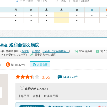
アクセス数 7月：
172
| 6月：
265
| 年間：
28,082
月
火
水
木
金
土
●
●
●
●
●
●
●
●
●
洛和会音羽病院
洛和会
山科区音羽珍事町（
四宮駅
、
追分駅
、
山科駅（京阪山科駅）
）
駐車場あり
電子
マイナ受付 (スマホ可)
電子処方せん対応
女医在籍
0）
朝（8:30〜）
3.65
口コミ22件
血液内科について
【専門医・資格】
血液専門医