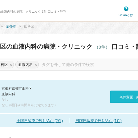
の血液内科の病院・クリニック 3件 口コミ・評判
Calooとは
京都市
山科区
科区の血液内科の病院・クリニック
口コミ・
（3件）
×
×
山科区
血液内科
京都府京都市山科区
血液内科
条件変更・
なし
なし (曜日や時間帯を指定できます)
土曜日診療で絞り込む (2件)
日曜日診療で絞り込む (1件)