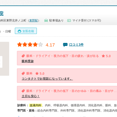
院
山科区東野北井ノ上町（
東野駅
）
駐車場あり
マイナ受付 (スマホ可)
女医在籍
0）・日曜
4.17
口コミ3件
眼科・ドライアイ・視力の低下・目の疲れ・涙が出る
5.0
眼科受診
眼科
5.0
コンタクトでお世話になっています。
眼科・ドライアイ・視力の低下・目のかゆみ・目の痛み・目がチラチラする
土日も安心！
診療科：
血液内科
、内科、呼吸器内科、循環器内科、消化器内科、眼科、放
専門医・資格：