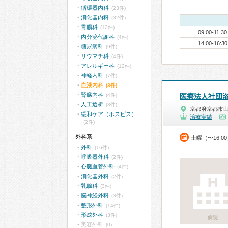
循環器内科
(23件)
消化器内科
(32件)
胃腸科
(12件)
09:00-11:30
内分泌代謝科
(4件)
14:00-16:30
糖尿病科
(9件)
リウマチ科
(4件)
アレルギー科
(12件)
神経内科
(7件)
血液内科
(3件)
腎臓内科
(4件)
医療法人社団
人工透析
(3件)
京都府京都市
緩和ケア（ホスピス）
治療実績
(2件)
外科系
土曜（〜16:0
外科
(16件)
呼吸器外科
(2件)
心臓血管外科
(4件)
消化器外科
(2件)
乳腺科
(3件)
脳神経外科
(3件)
整形外科
(14件)
形成外科
(3件)
病院
美容外科
(0)