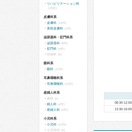
リハビリテーション科
(16件)
皮膚科系
皮膚科
(19件)
美容皮膚科
(1件)
泌尿器科・肛門科系
泌尿器科
(8件)
肛門科
(4件)
性病科
(0)
眼科系
眼科
(10件)
耳鼻咽喉科系
耳鼻咽喉科
(13件)
産婦人科系
産科
(0)
08:30-12:00
婦人科
(4件)
13:30-16:00
産婦人科
(4件)
小児科系
小児科
(23件)
小児外科
(0)