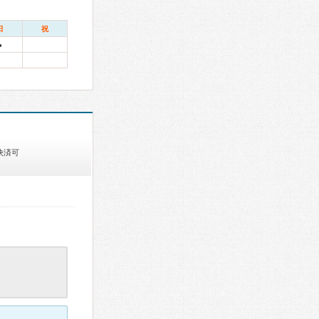
日
祝
●
決済可