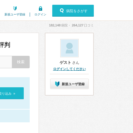
病院をさがす
新規ユーザ登録
ログイン
182,148
病院・
264,127
口コミ
評判
ゲスト
さん
ログインしてください
新規ユーザ登録
絞り込み »