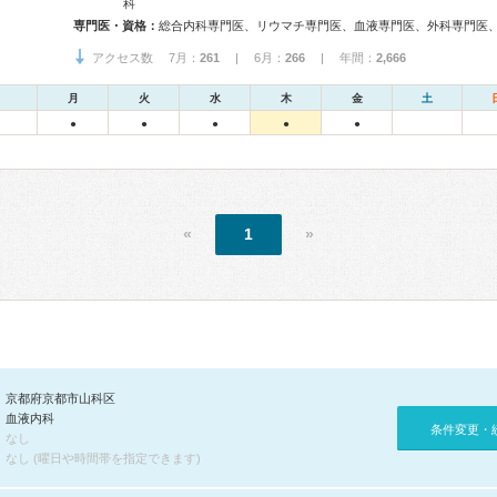
科
専門医・資格：
アクセス数 7月：
261
| 6月：
266
| 年間：
2,666
月
火
水
木
金
土
●
●
●
●
●
«
1
»
京都府京都市山科区
血液内科
条件変更・
なし
なし (曜日や時間帯を指定できます)