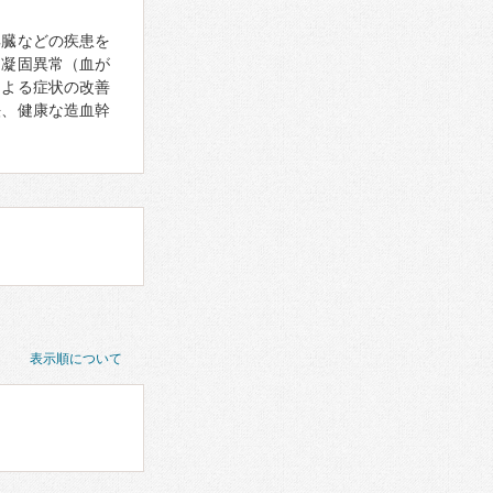
脾臓などの疾患を
、凝固異常（血が
による症状の改善
法、健康な造血幹
表示順について