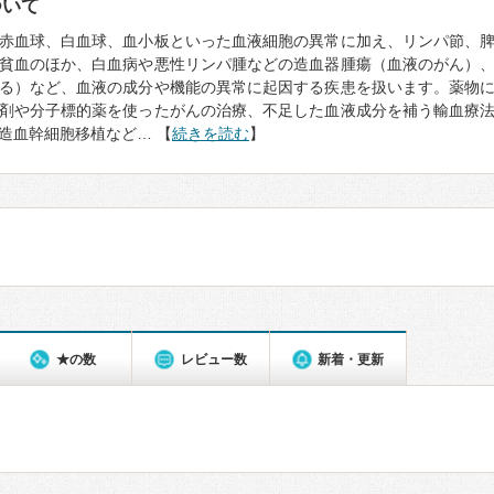
ついて
赤血球、白血球、血小板といった血液細胞の異常に加え、リンパ節、
貧血のほか、白血病や悪性リンパ腫などの造血器腫瘍（血液のがん）
る）など、血液の成分や機能の異常に起因する疾患を扱います。薬物
剤や分子標的薬を使ったがんの治療、不足した血液成分を補う輸血療
造血幹細胞移植など… 【
続きを読む
】
★の数
レビュー数
新着・更新