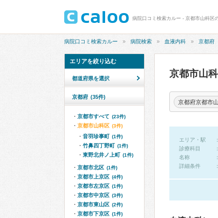
病院口コミ検索カルー - 京都市山科区
病院口コミ検索カルー
病院検索
血液内科
京都府
エリアを絞り込む
京都市山
都道府県を選択
京都府
(35件)
京都府京都市
京都市すべて
(23件)
京都市山科区
(3件)
音羽珍事町
(1件)
エリア・駅
竹鼻四丁野町
(1件)
診療科目
東野北井ノ上町
(1件)
名称
詳細条件
京都市北区
(1件)
京都市上京区
(4件)
京都市左京区
(1件)
京都市中京区
(3件)
京都市東山区
(2件)
京都市下京区
(1件)