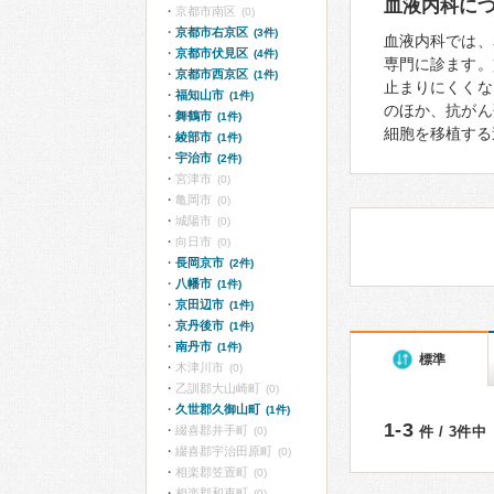
血液内科に
京都市南区
(0)
京都市右京区
(3件)
血液内科では、
京都市伏見区
(4件)
専門に診ます。
京都市西京区
(1件)
止まりにくくな
福知山市
(1件)
のほか、抗がん
舞鶴市
(1件)
細胞を移植する
綾部市
(1件)
宇治市
(2件)
宮津市
(0)
亀岡市
(0)
城陽市
(0)
向日市
(0)
長岡京市
(2件)
八幡市
(1件)
京田辺市
(1件)
京丹後市
(1件)
南丹市
(1件)
標準
木津川市
(0)
乙訓郡大山崎町
(0)
久世郡久御山町
(1件)
1-3
綴喜郡井手町
件 / 3件中
(0)
綴喜郡宇治田原町
(0)
相楽郡笠置町
(0)
相楽郡和束町
(0)