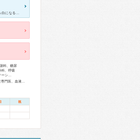
普通の歩行でも足が重く歩けなくなり、息切れがし、また目の前が真っ白になるなど重度の貧血症状が出たため、家族に付き添ってもらい診療を受けました。かなり血小板数が減っていたようで、救急室で輸血をしてもらい
謝科、糖尿
外科、呼吸
テーシ…
総合内科専門医、アレルギー専門医、リウマチ専門医、感染症専門医、血液専門医、外科専門医、糖尿病専門医、呼吸器専門医、呼吸器外科専門医、気管支鏡専門医、循環器専門医、心臓血管外科専門医、高血圧専門医、消化器病専門医、消化器外科専門医、肝臓専門医、大腸肛門病専門医、消化器内視鏡専門医、泌尿器科専門医、腎臓専門医、透析専門医、脳血管内治療専門医、神経内科専門医、脳神経外科専門医、てんかん専門医、整形外科専門医、リハビリテーション科専門医、形成外科専門医、皮膚科専門医、眼科専門医、気管食道科専門医、耳鼻咽喉科専門医、めまい相談医、産婦人科専門医、婦人科腫瘍専門医、乳腺専門医、女性ヘルスケア専門医、小児科専門医、認知症専門医、精神科専門医、麻酔科専門医、ペインクリニック専門医、緩和医療専門医、細胞診専門医、超音波専門医、病理専門医、口腔外科専門医、歯科麻酔専門医、歯周病専門医、口腔インプラント専門医、放射線科専門医、救急科専門医、がん薬物療法専門医、がん治療認定医
日
祝