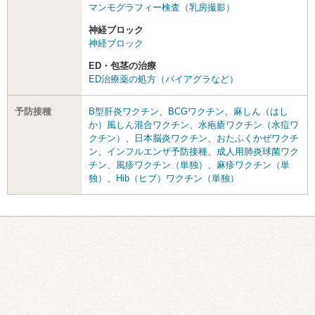
マンモグラフィー検査（乳房撮影）
神経ブロック
神経ブロック
ED・包茎の治療
ED治療薬の処方（バイアグラなど）
予防接種
B型肝炎ワクチン
、
BCGワクチン
、
麻しん（はし
か）風しん混合ワクチン
、
水疱瘡ワクチン（水痘ワ
クチン）
、
日本脳炎ワクチン
、
おたふくかぜワクチ
ン
、
インフルエンザ予防接種
、
成人用肺炎球菌ワク
チン
、
風疹ワクチン（単独）
、
麻疹ワクチン（単
独）
、
Hib（ヒブ）ワクチン（単独）