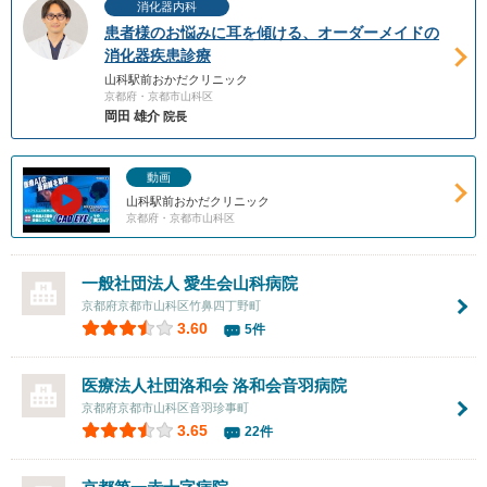
消化器内科
患者様のお悩みに耳を傾ける、オーダーメイドの
消化器疾患診療
山科駅前おかだクリニック
京都府・京都市山科区
岡田 雄介
院長
動画
山科駅前おかだクリニック
京都府・京都市山科区
一般社団法人 愛生会山科病院
京都府京都市山科区竹鼻四丁野町
3.60
5件
医療法人社団洛和会
洛和会音羽病院
京都府京都市山科区音羽珍事町
3.65
22件