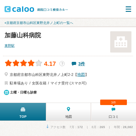
«京都府京都市山科区東野北井ノ上町の一覧へ
加藤山科病院
東野駅
4.17
3件
？
地図
京都府京都市山科区東野北井ノ上町2-2【
】
駐車場あり
女医在籍
マイナ受付 (スマホ可)
土曜・日曜も診療
3件
TOP
地図
口コミ
アクセス数 7月：
172
| 6月：
265
| 年間：
28,082