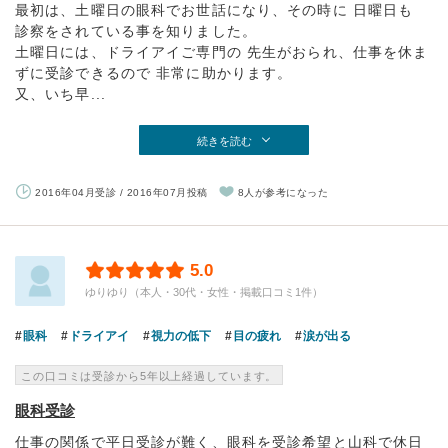
最初は、土曜日の眼科でお世話になり、その時に 日曜日も
診察をされている事を知りました。
土曜日には、ドライアイご専門の 先生がおられ、仕事を休ま
ずに受診できるので 非常に助かります。
又、いち早...
続きを読む
2016年04月受診 / 2016年07月投稿
8人が参考になった
5.0
ゆりゆり（本人・30代・女性・掲載口コミ1件）
眼科
ドライアイ
視力の低下
目の疲れ
涙が出る
この口コミは受診から5年以上経過しています。
眼科受診
仕事の関係で平日受診が難く、眼科を受診希望と山科で休日