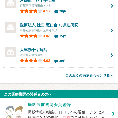
京都第一赤十字病院
京都府京都市東山区本町
4.17
28件
医療法人 社団 恵仁会
なぎ辻病院
京都府京都市山科区椥辻東潰
3.93
15件
大津赤十字病院
滋賀県大津市長等
4.02
30件
この近くの病院をもっと見る »
この医療機関の関係者の方へ
掲載情報の編集、口コミへの返信・アクセス
数確認などの機能が
無料
でご利用いただけま