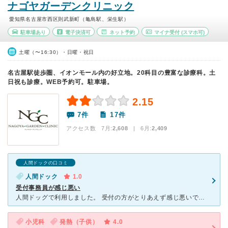
ナゴヤガーデンクリニック
愛知県名古屋市西区則武新町（亀島駅、栄生駅）
駐車場あり
電子決済可
ネット予約
マイナ受付
(スマホ可)
土曜（〜16:30）・日曜・祝日
名古屋駅徒歩圏、イオンモール内の好立地。20科目の豊富な診療科。土
日祝も診療。WEB予約可。駐車場。
2.15
7件
17件
アクセス数 7月:
2,608
| 6月:
2,409
人間ドックの口コミ
人間ドック
1.0
受付事務員が感じ悪い
人間ドッグで利用しました。 受付の方がとりあえず感じ悪いです。言葉使いはきちんとされています。ただ言葉使いが丁寧なだけで感じ悪い言い方です。病院は不安な気持ちで受診している方が多いと思います。もう少
小児科
発熱（子供）
4.0