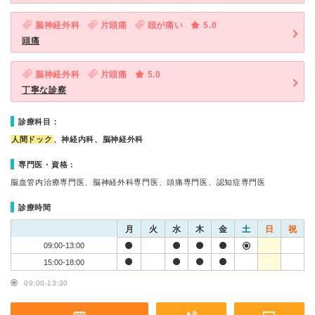
脳神経外科
片頭痛
頭が痛い
5.0
頭痛
脳神経外科
片頭痛
5.0
丁寧な診察
診療科目：
人間ドック
、神経内科、脳神経外科
専門医・資格：
脳血管内治療専門医、脳神経外科専門医、頭痛専門医、認知症専門医
診療時間
月
火
水
木
金
土
日
祝
09:00-13:00
15:00-18:00
09:00-13:30