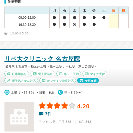
診療時間
月
火
水
木
金
土
日
祝
09:00-12:00
16:30-18:30
13:00-15:00
リベ大クリニック 名古屋院
愛知県名古屋市千種区井上町（星ヶ丘駅、一社駅、東山公園駅）
駐車場あり
電子決済可
ネット予約
マイナ受付
電子処方せん対応
オンライン診療対応
女医在籍
土曜（〜17:30）・日曜・祝日
朝（8:30〜）
4.20
3件
アクセス数 7月:
333
| 6月:
348