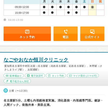
月
火
水
木
金
土
日
祝
09:00-12:00
15:00-17:00
09:00-15:00
ネット予約
電話
公式サイト
なごやおなか恒川クリニック
愛知県名古屋市中村区太閤（名古屋駅（名鉄名古屋駅、近鉄名古屋駅）、米野駅（さ
さしまライブ駅）、太閤通駅）
駐車場あり
電子決済可
ネット予約
マイナ受付
(スマホ可)
電子処方せん対応
土曜（〜12:30）
名古屋駅5分。土曜も内視鏡検査実施。消化器病・内視鏡専門医。健診・
人間ドック。発熱外来・美容点滴。