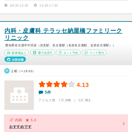
08:30-12:30
13:30-17:30
内科・皮膚科 テラッセ納屋橋ファミリーク
リニック
愛知県名古屋市中区栄（伏見駅、名古屋駅（名鉄名古屋駅、近鉄名古屋駅））
駐車場あり
電子決済可
ネット予約
マイナ受付
女医在籍
土曜（〜19:00）
4.13
5件
アクセス数 7月:
298
| 6月:
351
内科
5.0
おすすめです