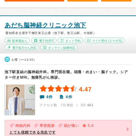
あだち脳神経クリニック池下
愛知県名古屋市千種区覚王山通（池下駅、覚王山駅、今池駅）
駐車場あり
電子決済可
ネット予約
マイナ受付
(スマホ可)
電子処方せん対応
オンライン診療対応
土曜（〜13:30）
池下駅直結の脳神経外科。専門医在籍。頭痛・めまい・脳ドック。シア
ター付きMRI。無痛乳がん検診。
4.47
4件
4件
アクセス数 7月:
811
| 6月:
661
神経内科
帯状疱疹
頭が痛い
5.0
とても信頼できる先生です