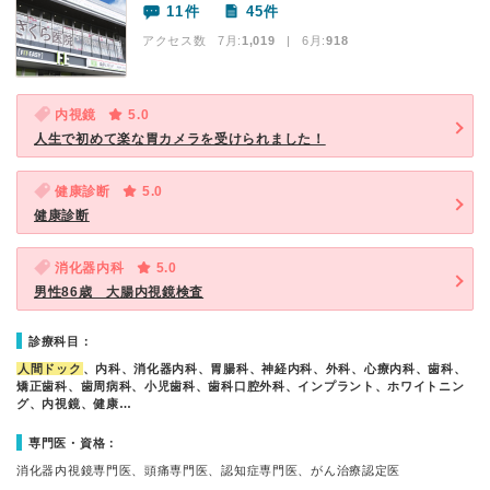
11件
45件
アクセス数 7月:
1,019
| 6月:
918
内視鏡
5.0
人生で初めて楽な胃カメラを受けられました！
健康診断
5.0
健康診断
消化器内科
5.0
男性86歳 大腸内視鏡検査
診療科目：
人間ドック
、内科、消化器内科、胃腸科、神経内科、外科、心療内科、歯科、
矯正歯科、歯周病科、小児歯科、歯科口腔外科、インプラント、ホワイトニン
グ、内視鏡、健康…
専門医・資格：
消化器内視鏡専門医、頭痛専門医、認知症専門医、がん治療認定医