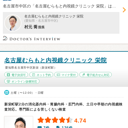
名古屋市中区の「名古屋むらもと内視鏡クリニック 栄院」は、内視鏡による検査と治療をメインに実施するクリニックとして2023年４月に開院。院長の村元喬先生に、開院に際してこだわったポイント、特に内視鏡検査の実施体制について伺った。
名古屋むらもと内視鏡クリニック 栄院
(愛知県・名古屋市中区)
村元 喬
院長
名古屋むらもと内視鏡クリニック 栄院
愛知県名古屋市中区新栄（新栄町駅）
電子決済可
ネット予約
マイナ受付
電子処方せん対応
オンライン診療対応
土曜（〜12:00）・日曜
新栄町駅2分の消化器内科・胃腸内科・肛門内科、土日や早朝の内視鏡検
査対応。専門医による苦しくない検査
4.74
7件
126件