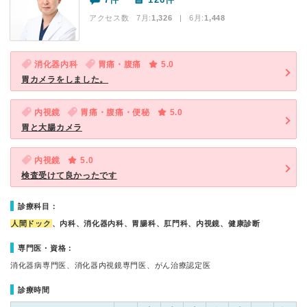
アクセス数 7月:
1,326
| 6月:
1,448
消化器内科
胃痛・腹痛
5.0
胃カメラをしました。
内視鏡
胃痛・腹痛・便秘
5.0
胃と大腸カメラ
内視鏡
5.0
検査受けて良かったです
診療科目：
人間ドック
、内科、消化器内科、胃腸科、肛門科、内視鏡、健康診断
専門医・資格：
消化器病専門医、消化器内視鏡専門医、がん治療認定医
診療時間