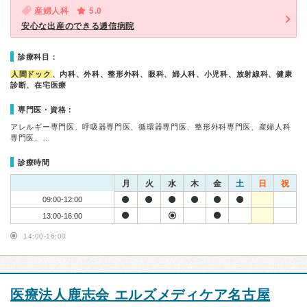
産婦人科
5.0
安心な出産のできる逓信病院
診療科目：
人間ドック
、内科、外科、整形外科、眼科、婦人科、小児科、放射線科、健康
診断、在宅医療
専門医・資格：
アレルギー専門医、呼吸器専門医、循環器専門医、整形外科専門医、産婦人科
専門医、…
診療時間
月
火
水
木
金
土
日
祝
09:00-12:00
13:00-16:00
14:00-16:00
医療法人鹿志会 エルズメディケア名古屋