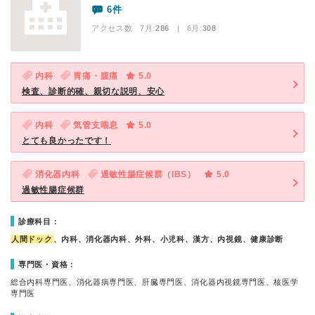
6件
アクセス数 7月:
286
| 6月:
308
内科
胃痛・腹痛
5.0
検査、診断的確、親切な説明、安心
内科
気管支喘息
5.0
とても良かったです！
消化器内科
過敏性腸症候群（IBS）
5.0
過敏性腸症候群
診療科目：
人間ドック
、内科、消化器内科、外科、小児科、漢方、内視鏡、健康診断
専門医・資格：
総合内科専門医、消化器病専門医、肝臓専門医、消化器内視鏡専門医、核医学
専門医