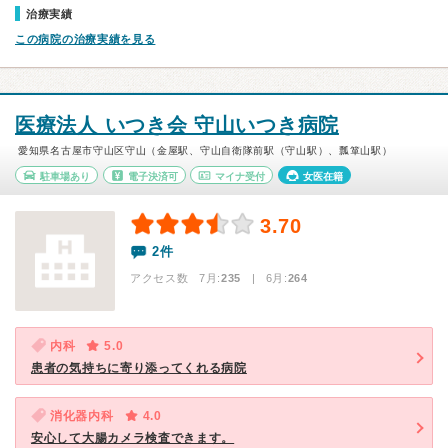
治療実績
この病院の治療実績を見る
医療法人 いつき会 守山いつき病院
愛知県名古屋市守山区守山（金屋駅、守山自衛隊前駅（守山駅）、瓢箪山駅）
駐車場あり
電子決済可
マイナ受付
女医在籍
3.70
2件
アクセス数 7月:
235
| 6月:
264
内科
5.0
患者の気持ちに寄り添ってくれる病院
消化器内科
4.0
安心して大腸カメラ検査できます。