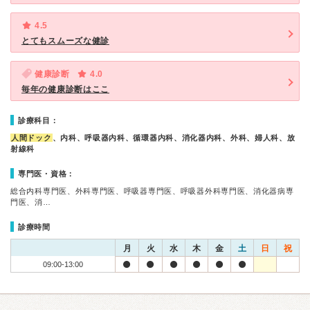
4.5
とてもスムーズな健診
健康診断
4.0
毎年の健康診断はここ
診療科目：
人間ドック
、内科、呼吸器内科、循環器内科、消化器内科、外科、婦人科、放
射線科
専門医・資格：
総合内科専門医、外科専門医、呼吸器専門医、呼吸器外科専門医、消化器病専
門医、消…
診療時間
月
火
水
木
金
土
日
祝
09:00-13:00