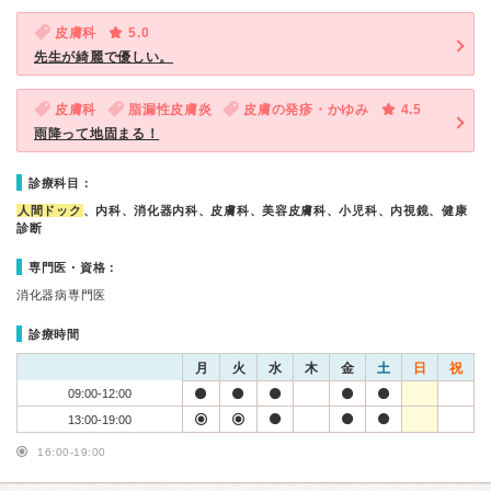
皮膚科
5.0
先生が綺麗で優しい。
皮膚科
脂漏性皮膚炎
皮膚の発疹・かゆみ
4.5
雨降って地固まる！
診療科目：
人間ドック
、内科、消化器内科、皮膚科、美容皮膚科、小児科、内視鏡、健康
診断
専門医・資格：
消化器病専門医
診療時間
月
火
水
木
金
土
日
祝
09:00-12:00
13:00-19:00
16:00-19:00