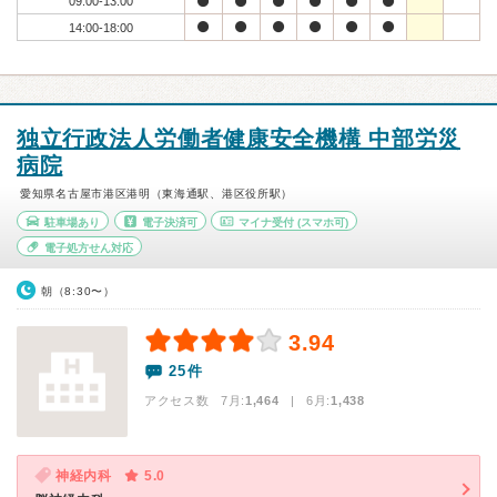
09:00-13:00
14:00-18:00
独立行政法人労働者健康安全機構 中部労災
病院
愛知県名古屋市港区港明（東海通駅、港区役所駅）
駐車場あり
電子決済可
マイナ受付
(スマホ可)
電子処方せん対応
朝（8:30〜）
3.94
25件
アクセス数 7月:
1,464
| 6月:
1,438
神経内科
5.0