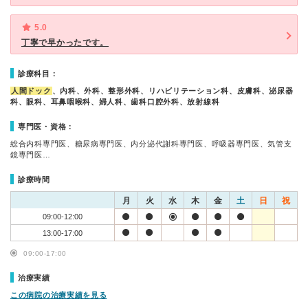
5.0
丁寧で早かったです。
診療科目：
人間ドック
、内科、外科、整形外科、リハビリテーション科、皮膚科、泌尿器
科、眼科、耳鼻咽喉科、婦人科、歯科口腔外科、放射線科
専門医・資格：
総合内科専門医、糖尿病専門医、内分泌代謝科専門医、呼吸器専門医、気管支
鏡専門医…
診療時間
月
火
水
木
金
土
日
祝
09:00-12:00
13:00-17:00
09:00-17:00
治療実績
この病院の治療実績を見る