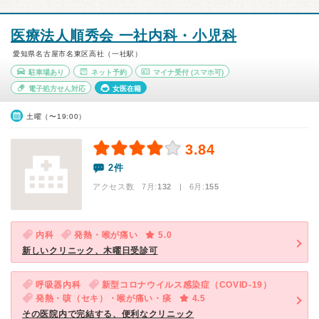
医療法人順秀会 一社内科・小児科
愛知県名古屋市名東区高社（一社駅）
駐車場あり
ネット予約
マイナ受付
(スマホ可)
電子処方せん対応
女医在籍
土曜（〜19:00）
3.84
2件
アクセス数 7月:
132
| 6月:
155
内科
発熱・喉が痛い
5.0
新しいクリニック、木曜日受診可
呼吸器内科
新型コロナウイルス感染症（COVID-19）
発熱・咳（セキ）・喉が痛い・痰
4.5
その医院内で完結する、便利なクリニック