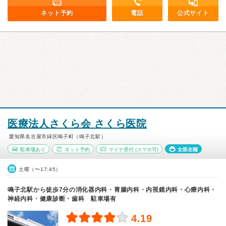
ネット予約
電話
公式サイト
医療法人さくら会 さくら医院
愛知県名古屋市緑区鳴子町（鳴子北駅）
駐車場あり
ネット予約
マイナ受付
(スマホ可)
女医在籍
土曜（〜17:45）
鳴子北駅から徒歩7分の消化器内科・胃腸内科・内視鏡内科・心療内科・
神経内科・健康診断・歯科 駐車場有
4.19