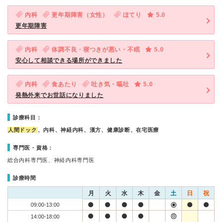
内科
更年期障害（女性）
ほてり
5.0
更年期障害
内科
体調不良・寝つきが悪い・不眠
5.0
安心して相談できる場所ができました
内科
食あたり
吐き気・嘔吐
5.0
発熱外来でお世話になりました
診療科目：
人間ドック
、内科、神経内科、漢方、健康診断、在宅医療
専門医・資格：
総合内科専門医、神経内科専門医
診療時間
月
火
水
木
金
土
日
祝
09:00-13:00
14:00-18:00