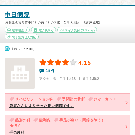
中日病院
愛知県名古屋市中区丸の内（丸の内駅、久屋大通駅、名古屋城駅）
駐車場あり
電子決済可
マイナ受付
(スマホ可)
電子処方せん対応
土曜（〜12:00）
4.15
15件
アクセス数 7月:
1,418
| 6月:
1,562
リハビリテーション科
手関節の骨折
けが
5.0
患者さんによりそった良い病院です。
整形外科
腱鞘炎
手足が痛い（関節を除く）
5.0
手の外科