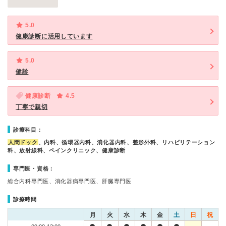
5.0
健康診断に活用しています
5.0
健診
健康診断
4.5
丁寧で親切
診療科目：
人間ドック
、内科、循環器内科、消化器内科、整形外科、リハビリテーション
科、放射線科、ペインクリニック、健康診断
専門医・資格：
総合内科専門医、消化器病専門医、肝臓専門医
診療時間
月
火
水
木
金
土
日
祝