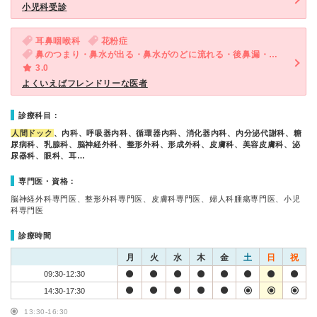
小児科受診
耳鼻咽喉科
花粉症
鼻のつまり・鼻水が出る・鼻水がのどに流れる・後鼻漏・くしゃみ
3.0
よくいえばフレンドリーな医者
診療科目：
人間ドック
、内科、呼吸器内科、循環器内科、消化器内科、内分泌代謝科、糖
尿病科、乳腺科、脳神経外科、整形外科、形成外科、皮膚科、美容皮膚科、泌
尿器科、眼科、耳…
専門医・資格：
脳神経外科専門医、整形外科専門医、皮膚科専門医、婦人科腫瘍専門医、小児
科専門医
診療時間
月
火
水
木
金
土
日
祝
09:30-12:30
14:30-17:30
13:30-16:30