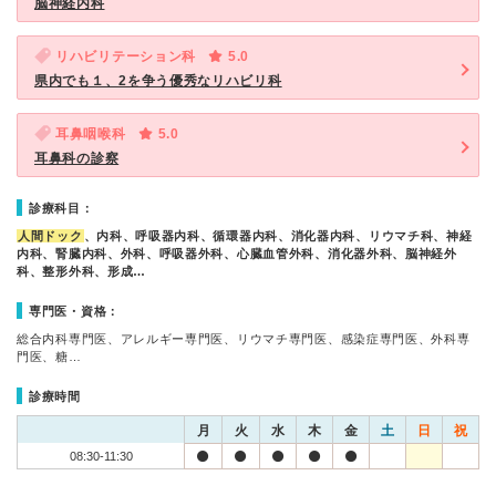
脳神経内科
リハビリテーション科
5.0
県内でも１、2を争う優秀なリハビリ科
耳鼻咽喉科
5.0
耳鼻科の診察
診療科目：
人間ドック
、内科、呼吸器内科、循環器内科、消化器内科、リウマチ科、神経
内科、腎臓内科、外科、呼吸器外科、心臓血管外科、消化器外科、脳神経外
科、整形外科、形成…
専門医・資格：
総合内科専門医、アレルギー専門医、リウマチ専門医、感染症専門医、外科専
門医、糖…
診療時間
月
火
水
木
金
土
日
祝
08:30-11:30