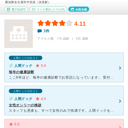
愛知県名古屋市中区栄（伏見駅）
電子決済可
マイナ受付
(スマホ可)
女医在籍
4.11
3件
アクセス数 7月:
224
| 6月:
228
人間ドックの口コミ
人間ドック
5.0
毎年の健康診断
ここ6年ほど、毎年の健康診断でお世話になっています。 受付の待合は少し混み合いますが、中はゆったり広くて綺麗、スタッフさんや患者さんが女性ばかりで、安心して検診を受ける事が出来ます。 先生の問診も
人間ドックの口コミ
人間ドック
4.5
女性オンリーの検診
スタッフも患者も、すべて女性のみで快適です。人間ドックを受けたのですが、シャツ一枚なので、女性のみなのはとても安心して受診ができます。また、施設も女性向けにきれいで、アメニティがあったり、休憩室もあり
5.0