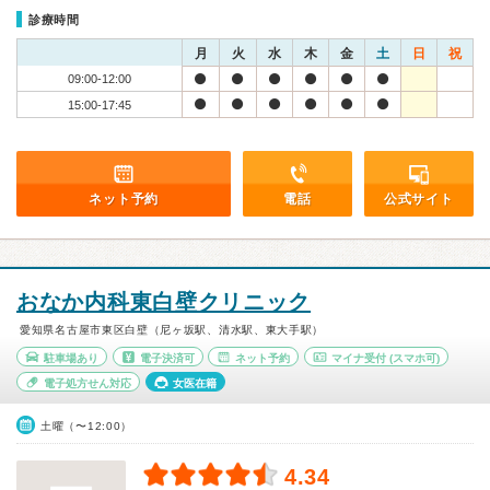
診療時間
月
火
水
木
金
土
日
祝
09:00-12:00
15:00-17:45
ネット予約
電話
公式サイト
おなか内科東白壁クリニック
愛知県名古屋市東区白壁（尼ヶ坂駅、清水駅、東大手駅）
駐車場あり
電子決済可
ネット予約
マイナ受付
(スマホ可)
電子処方せん対応
女医在籍
土曜（〜12:00）
4.34