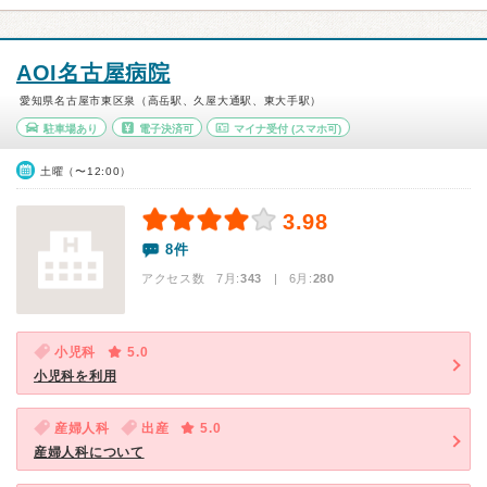
AOI名古屋病院
愛知県名古屋市東区泉（高岳駅、久屋大通駅、東大手駅）
駐車場あり
電子決済可
マイナ受付
(スマホ可)
土曜（〜12:00）
3.98
8件
アクセス数 7月:
343
| 6月:
280
小児科
5.0
小児科を利用
産婦人科
出産
5.0
産婦人科について