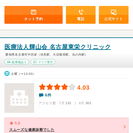
ネット予約
電話
公式サイト
医療法人輝山会 名古屋東栄クリニック
愛知県名古屋市中区栄（伏見駅、大須観音駅、丸の内駅）
駐車場あり
マイナ受付
土曜（〜13:00）
4.03
6件
アクセス数 7月:
151
| 6月:
302
5.0
スムーズな健康診断でした