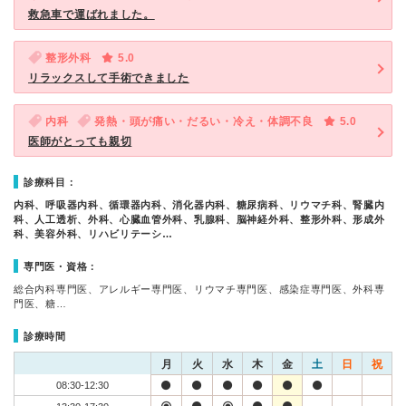
救急車で運ばれました。
整形外科
5.0
リラックスして手術できました
内科
発熱・頭が痛い・だるい・冷え・体調不良
5.0
医師がとっても親切
診療科目：
内科、呼吸器内科、循環器内科、消化器内科、糖尿病科、リウマチ科、腎臓内
科、人工透析、外科、心臓血管外科、乳腺科、脳神経外科、整形外科、形成外
科、美容外科、リハビリテーシ…
専門医・資格：
総合内科専門医、アレルギー専門医、リウマチ専門医、感染症専門医、外科専
門医、糖…
診療時間
月
火
水
木
金
土
日
祝
08:30-12:30