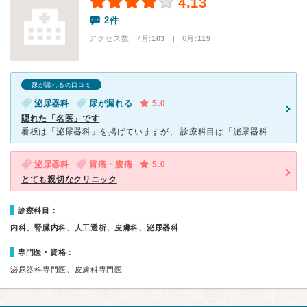
4.13
2件
アクセス数 7月:
103
| 6月:
119
尿が漏れるの口コミ
泌尿器科
尿が漏れる
5.0
隠れた「名医」です
看板は「泌尿器科」を掲げていますが、 診療科目は「泌尿器科」「内科」に、「皮膚科」の先生も診療に来られています。 処方が効かなければ、患者本位に意見を交わしながら処方を研究してくれます。 泌
泌尿器科
胃痛・腹痛
5.0
とても親切なクリニック
診療科目：
内科、腎臓内科、人工透析、皮膚科、泌尿器科
専門医・資格：
泌尿器科専門医、皮膚科専門医