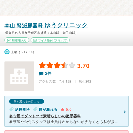
ゆうクリニック
本山 腎泌尿器科
愛知県名古屋市千種区末盛通（本山駅、覚王山駅）
駐車場あり
マイナ受付
(スマホ可)
土曜（〜12:30）
3.70
2件
アクセス数 7月:
152
| 6月:
202
尿が漏れるの口コミ
泌尿器科
尿が漏れる
5.0
名古屋でダントツで素晴らしいの泌尿器科
看護師や受付スタッフは全員はわからないが少なくとも私が接した人達は、仕事もできて愛想も良い。 何より医師が秀逸。様々な検査もそつなくこなしていただける。こんなに検査までできる開業医いないのではないだ