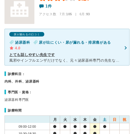
1件
アクセス数 7月:
105
| 6月:
93
尿が漏れるの口コミ
泌尿器科
尿が出にくい・尿が漏れる・排尿痛がある
4.0
とても話しやすい先生です
風邪やインフルエンザだけでなく、元々泌尿器科専門の先生なので、膀胱炎でもお世話になりました。 すごく話しやすい気さくな先生で、人見知りの激しい子供でも上手にあやしながら接してくださいますので、安心し
診療科目：
内科、外科、泌尿器科
専門医・資格：
泌尿器科専門医
診療時間
月
火
水
木
金
土
日
祝
09:00-12:00
15:30-18:30