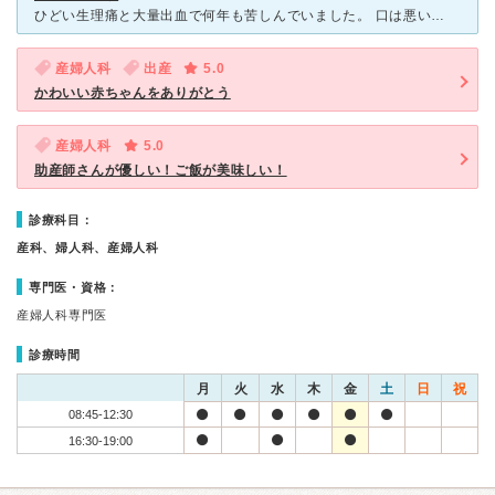
ひどい生理痛と大量出血で何年も苦しんでいました。 口は悪いが腕は良い。と言う評判通りで先生は生理痛ぐらいでなんで来た？と言う口調でした。 検査の結果子宮内膜症で貧血もひどかったので、貧血治療終了後
産婦人科
出産
5.0
かわいい赤ちゃんをありがとう
産婦人科
5.0
助産師さんが優しい！ご飯が美味しい！
診療科目：
産科、婦人科、産婦人科
専門医・資格：
産婦人科専門医
診療時間
月
火
水
木
金
土
日
祝
08:45-12:30
16:30-19:00