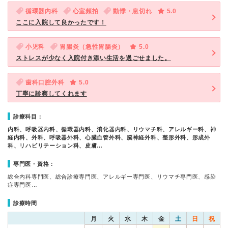
循環器内科
心室頻拍
動悸・息切れ
5.0
ここに入院して良かったです！
小児科
胃腸炎（急性胃腸炎）
5.0
ストレスが少なく入院付き添い生活を過ごせました。
歯科口腔外科
5.0
丁寧に診察してくれます
診療科目：
内科、呼吸器内科、循環器内科、消化器内科、リウマチ科、アレルギー科、神
経内科、外科、呼吸器外科、心臓血管外科、脳神経外科、整形外科、形成外
科、リハビリテーション科、皮膚…
専門医・資格：
総合内科専門医、総合診療専門医、アレルギー専門医、リウマチ専門医、感染
症専門医…
診療時間
月
火
水
木
金
土
日
祝