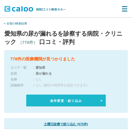
« 全国の検索結果
愛知県の尿が漏れるを診察する病院・クリニ
ック
口コミ・評判
（778件）
778件の医療機関が見つかりました
エリア・駅
愛知県
症状
尿が漏れる
名称
なし
詳細条件
なし (曜日や時間帯を指定できます)
条件変更・絞り込み
土曜日診療で絞り込む (675件)