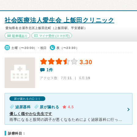
社会医療法人愛生会 上飯田クリニック
愛知県名古屋市北区上飯田北町（上飯田駅、平安通駅）
駐車場あり
マイナ受付
(スマホ可)
土曜（〜20:00）・祝日
夜（〜23:30）
3.30
1件
アクセス数 7月:
11
| 6月:
19
尿が漏れるの口コミ
泌尿器科
尿が漏れる
4.5
優しく穏やかな先生です
雨季になると股間の調子が悪くなるためによく泌尿器科に行って診てもらいます。 この病院は私が単身赴任で名古屋に住んでいた時にお世話になった病院で、先生が優しく丁寧に症状について説明してくれたのでよく覚
診療科目：