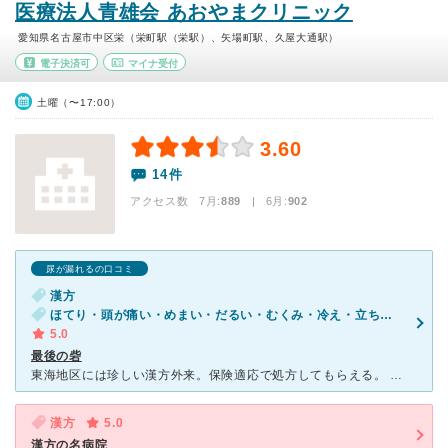
医療法人青雄会 あおやまクリニック
愛知県名古屋市中区栄（栄町駅（栄駅）、矢場町駅、久屋大通駅）
電子決済可
マイナ受付
土曜（〜17:00）
3.60
14件
アクセス数 7月:
889
| 6月:
902
尿が漏れるの口コミ
漢方
ほてり・頭が痛い・めまい・だるい・むくみ・冷え・立ちくらみ・動悸・息切れ・咳（セキ）・胸やけ・胃もたれ・吐き気・嘔吐・食欲不振・皮膚の発疹・かゆみ・耳鳴り・おしっこの回数・尿の量が多い・尿が漏れる・便秘・慢性の下痢
5.0
最後の砦
東海地区には珍しい漢方外来。保険適応で処方してもらえる。 とても人気で待ち時間も長いがそれでもここでないといけない患者が多い。 実際に、どこの総合病院でも原因不明の体調不良や、完治しない不快が治っ
漢方
5.0
漢方の名病院