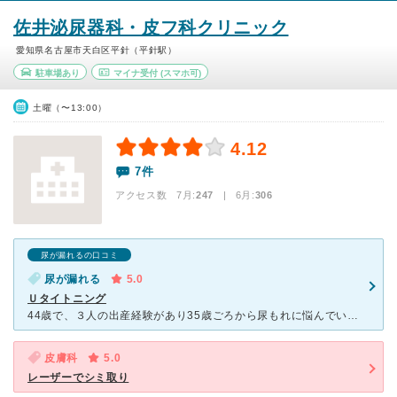
佐井泌尿器科・皮フ科クリニック
愛知県名古屋市天白区平針（平針駅）
駐車場あり
マイナ受付
(スマホ可)
土曜（〜13:00）
4.12
7件
アクセス数 7月:
247
| 6月:
306
尿が漏れるの口コミ
尿が漏れる
5.0
Ｕタイトニング
44歳で、３人の出産経験があり35歳ごろから尿もれに悩んでいました。通常の生活においては問題ないのですが趣味のスポーツジムで激しい運動をすると必ず尿もれします。 また、性交渉の時にも尿もれがあり、ど
皮膚科
5.0
レーザーでシミ取り