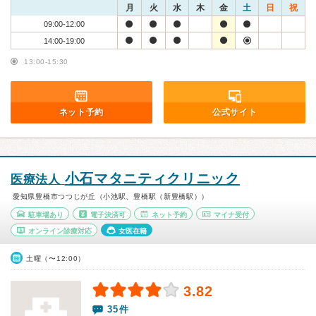
月
火
水
木
金
土
日
祝
09:00-12:00
14:00-19:00
13:00-15:30
ネット予約
公式サイト
小石マタニティクリニック
医療法人
愛知県豊橋市つつじが丘（小池駅、豊橋駅（新豊橋駅））
駐車場あり
電子決済可
ネット予約
マイナ受付
オンライン診療対応
女医在籍
土曜（〜12:00）
3.82
35件