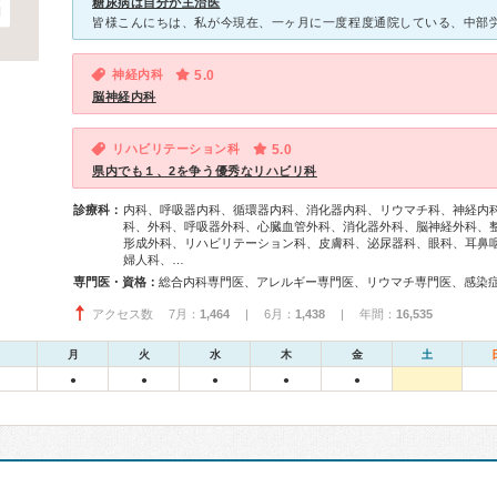
糖尿病は自分が主治医
神経内科
5.0
脳神経内科
リハビリテーション科
5.0
県内でも１、2を争う優秀なリハビリ科
診療科：
内科、呼吸器内科、循環器内科、消化器内科、リウマチ科、神経内
科、外科、呼吸器外科、心臓血管外科、消化器外科、脳神経外科、
形成外科、リハビリテーション科、皮膚科、泌尿器科、眼科、耳鼻
婦人科、…
専門医・資格：
アクセス数 7月：
1,464
| 6月：
1,438
| 年間：
16,535
月
火
水
木
金
土
●
●
●
●
●