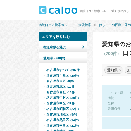
病院口コミ検索カルー
病院検索
おしっこの回数・尿の
エリアを絞り込む
愛知県のお
都道府県を選択
口
（700件）
愛知県
(700件)
×
愛知県
お
名古屋市すべて
(287件)
名古屋市千種区
(25件)
名古屋市東区
(8件)
名古屋市北区
(13件)
名古屋市西区
(13件)
エリア・駅
名古屋市中村区
(38件)
症状
名古屋市中区
名称
(38件)
詳細条件
名古屋市昭和区
(22件)
名古屋市瑞穂区
(9件)
名古屋市熱田区
(14件)
名古屋市中川区
(21件)