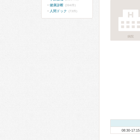
健康診断
(394件)
人間ドック
(73件)
病院
08:30-17:15