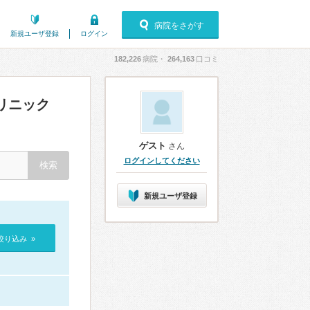
病院をさがす
新規ユーザ登録
ログイン
182,226
病院・
264,163
口コミ
リニック
ゲスト
さん
ログインしてください
新規ユーザ登録
絞り込み »