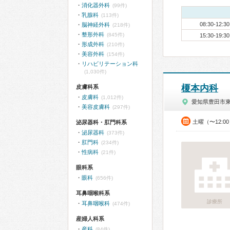
消化器外科
(99件)
乳腺科
(113件)
08:30-12:30
脳神経外科
(218件)
整形外科
(845件)
15:30-19:30
形成外科
(210件)
美容外科
(154件)
リハビリテーション科
(1,030件)
榎本内科
皮膚科系
皮膚科
(1,012件)
愛知県豊田市
美容皮膚科
(297件)
土曜（〜12:0
泌尿器科・肛門科系
泌尿器科
(373件)
肛門科
(234件)
性病科
(21件)
眼科系
眼科
(656件)
耳鼻咽喉科系
診療所
耳鼻咽喉科
(474件)
産婦人科系
産科
(84件)