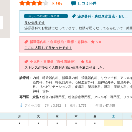
3.95
口コミ66件
泌尿器科・膀胱尿管逆流・おしっこの回数・尿の量が多い
おしっこの回数・尿の量が多いの口コミ
良い先生です
循環器内科・心室頻拍・動悸・息切れ
5.0
ここに入院して良かったです！
小児科・胃腸炎（急性胃腸炎）
5.0
ストレスが少なく入院付き添い生活を過ごせました。
診療科：
内科、呼吸器内科、循環器内科、消化器内科、リウマチ科、アレル
経内科、外科、呼吸器外科、心臓血管外科、脳神経外科、整形外科
科、リハビリテーション科、皮膚科、泌尿器科、眼科、産婦人科、
神科、歯科…
専門医・資格：
アクセス数 7月：
3,552
| 6月：
3,775
| 年間：
47,455
月
火
水
木
金
土
●
●
●
●
●