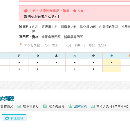
内科・逆流性食道炎・胸痛
5.0
親切なお医者さんです❗
診療科：
内科、呼吸器内科、循環器内科、消化器内科、内分泌代謝科、小児
療
専門医・資格：
糖尿病専門医、循環器専門医
アクセス数 7月：
217
| 6月：
216
| 年間：
2,157
月
火
水
木
金
土
●
●
●
●
●
●
●
●
●
●
学病院
市岩作雁又
駐車場あり
電子決済可
治療実績
マイナ受付 (スマホ可)
女医在籍