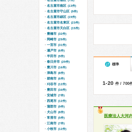
名古屋市港区
(7件)
名古屋市南区
(13件)
名古屋市守山区
(9件)
名古屋市緑区
(19件)
名古屋市名東区
(23件)
名古屋市天白区
(15件)
豊橋市
(32件)
岡崎市
(29件)
一宮市
(31件)
瀬戸市
(6件)
半田市
(9件)
春日井市
(29件)
標準
豊川市
(16件)
津島市
(8件)
碧南市
(6件)
1-20
件 / 70
刈谷市
(12件)
豊田市
(34件)
安城市
(7件)
西尾市
(12件)
蒲郡市
(9件)
犬山市
(8件)
医療法人大河
常滑市
(5件)
江南市
(7件)
小牧市
(12件)