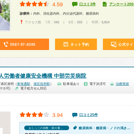
4.59
口コミ3件
アンケート200
診療科：
内科、消化器内科、内分泌代謝科、糖尿病科
アクセス数 7月：
342
| 6月：
333
| 年間：
3,914
0587-97-8300
ネット予約
公式サイ
人労働者健康安全機構 中部労災病院
市港区港明（
東海通駅
、
港区役所駅
）
駐車場あり
電子決済可
治療実績
マホ可)
電子処方せん対応
3.94
口コミ25件
糖尿病科・糖尿病・ノドの渇き・体調不良・おしっこの回数・尿の量が多い・慢性の下痢
おしっこの回数・尿の量が多いの口コミ