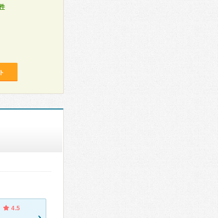
件
ト
4.5