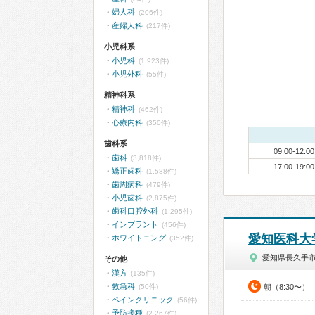
婦人科
(206件)
産婦人科
(217件)
小児科系
小児科
(1,923件)
小児外科
(55件)
精神科系
精神科
(462件)
心療内科
(350件)
歯科系
09:00-12:00
歯科
(3,818件)
17:00-19:00
矯正歯科
(1,588件)
歯周病科
(479件)
小児歯科
(2,875件)
歯科口腔外科
(1,295件)
インプラント
(456件)
愛知医科大
ホワイトニング
(352件)
愛知県長久手
その他
漢方
(135件)
救急科
(50件)
朝（8:30〜）
ペインクリニック
(56件)
予防接種
(2,267件)