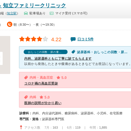
知立ファミリークリニック
会
池端（
知立駅
）
駐車場あり
マイナ受付 (スマホ可)
0）
朝（8:30〜）・夜（〜19:30）
4.22
口コミ5件
泌尿器科・おしっこの回数・尿の量が多い
おしっこの回数・尿の量が多いの口コミ
内科、泌尿器科ともに丁寧に診てもらえます
内科・高血圧症
5.0
コロナ禍の高血圧受診
内科
5.0
医師の説明が分かり易い
診療科：
内科、内分泌代謝科、糖尿病科、泌尿器科、小児科、在宅医療
専門医・資格：
泌尿器科専門医
アクセス数 7月：
163
| 6月：
119
| 年間：
1,885