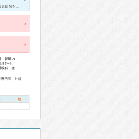
皆様こんにちは、私が今現在、一ヶ月に一度程度通院している、中部労災病院をご紹介したいとおもいます、今年の４月に主治医の移動？に伴い主治医の先生が変更となりました、とてもお若い先生ですが、医師としての技
科、腎臓内
整形外科、
咽喉科、産
総合内科専門医、アレルギー専門医、リウマチ専門医、感染症専門医、外科専門医、糖尿病専門医、呼吸器専門医、呼吸器外科専門医、循環器専門医、不整脈専門医、消化器病専門医、消化器外科専門医、肝臓専門医、消化器内視鏡専門医、泌尿器科専門医、腎臓専門医、透析専門医、神経内科専門医、脳神経外科専門医、頭痛専門医、整形外科専門医、リハビリテーション科専門医、脊椎脊髄外科専門医、形成外科専門医、眼科専門医、耳鼻咽喉科専門医、めまい相談医、産婦人科専門医、産科婦人科腹腔鏡技術認定医、女性ヘルスケア専門医、周産期(新生児)専門医、小児科専門医、精神科専門医、麻酔科専門医、細胞診専門医、病理専門医、口腔外科専門医、放射線科専門医、救急科専門医、がん治療認定医
日
祝