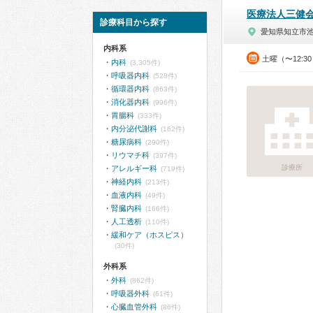
医療法人三健
診療科目から探す
愛知県知立市
内科系
土曜（〜12:3
内科
(3,305件)
呼吸器内科
(528件)
循環器内科
(863件)
消化器内科
(996件)
胃腸科
(333件)
内分泌代謝科
(162件)
糖尿病科
(290件)
リウマチ科
(397件)
診療所
アレルギー科
(719件)
神経内科
(213件)
血液内科
(49件)
腎臓内科
(166件)
人工透析
(110件)
緩和ケア（ホスピス）
(30件)
外科系
外科
(862件)
呼吸器外科
(61件)
心臓血管外科
(86件)