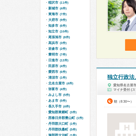
稲沢市
(11件)
新城市
(4件)
東海市
(7件)
大府市
(9件)
知多市
(6件)
知立市
(10件)
尾張旭市
(8件)
高浜市
(3件)
岩倉市
(2件)
豊明市
(7件)
日進市
(12件)
田原市
(4件)
愛西市
(6件)
独立行政法
清須市
(1件)
北名古屋市
(4件)
愛知県名古屋
弥富市
(4件)
マイナ受付 (ス
みよし市
(5件)
あま市
(5件)
朝（8:30〜）
長久手市
(4件)
愛知郡東郷町
(3件)
西春日井郡豊山町
(1件)
丹羽郡大口町
(1件)
丹羽郡扶桑町
(5件)
海部郡大治町
(1件)