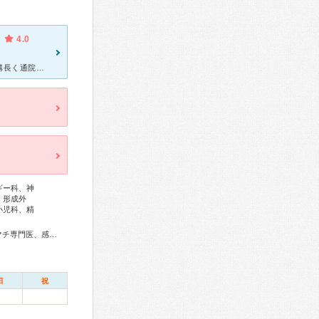
4.0
泌尿器科でお世話になっています。膀胱が硬くなってるみたいで、結構長く通院しています。 元々は、精巣上体炎からの精巣がんの摘出からの通院です。 先生の対応が良くて今のところ状態は悪化せずに過ごせてい
ギー科、神
、形成外
小児科、精
総合内科専門医、総合診療専門医、アレルギー専門医、リウマチ専門医、感染症専門医、血液専門医、外科専門医、糖尿病専門医、内分泌代謝科専門医、甲状腺専門医、呼吸器専門医、呼吸器外科専門医、気管支鏡専門医、循環器専門医、心臓血管外科専門医、不整脈専門医、消化器病専門医、消化器外科専門医、肝臓専門医、大腸肛門病専門医、消化器内視鏡専門医、泌尿器科専門医、腎臓専門医、透析専門医、脳血管内治療専門医、神経内科専門医、脳神経外科専門医、てんかん専門医、整形外科専門医、手外科専門医、リハビリテーション科専門医、脊椎脊髄外科専門医、形成外科専門医、熱傷専門医、皮膚科専門医、眼科専門医、気管食道科専門医、耳鼻咽喉科専門医、めまい相談医、産婦人科専門医、婦人科腫瘍専門医、生殖医療専門医、乳腺専門医、産科婦人科腹腔鏡技術認定医、女性ヘルスケア専門医、周産期(新生児)専門医、小児科専門医、小児外科専門医、小児神経専門医、老年病専門医、認知症専門医、老年精神専門医、精神科専門医、麻酔科専門医、ペインクリニック専門医、緩和医療専門医、細胞診専門医、超音波専門医、病理専門医、口腔外科専門医、歯科麻酔専門医、口腔インプラント専門医、レーザー専門医、核医学専門医、放射線科専門医、臨床遺伝専門医、救急科専門医、漢方専門医、がん薬物療法専門医、がん治療認定医、日本睡眠学会専門医
日
祝