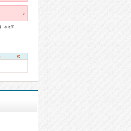
科、在宅医
日
祝