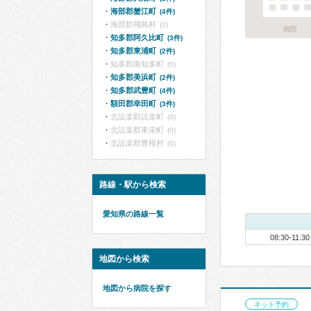
海部郡蟹江町
(4件)
海部郡飛島村
(0)
病院
知多郡阿久比町
(3件)
知多郡東浦町
(2件)
知多郡南知多町
(0)
知多郡美浜町
(2件)
知多郡武豊町
(4件)
額田郡幸田町
(3件)
北設楽郡設楽町
(0)
北設楽郡東栄町
(0)
北設楽郡豊根村
(0)
路線・駅から検索
愛知県の路線一覧
08:30-11:30
地図から検索
地図から病院を探す
ネット予約