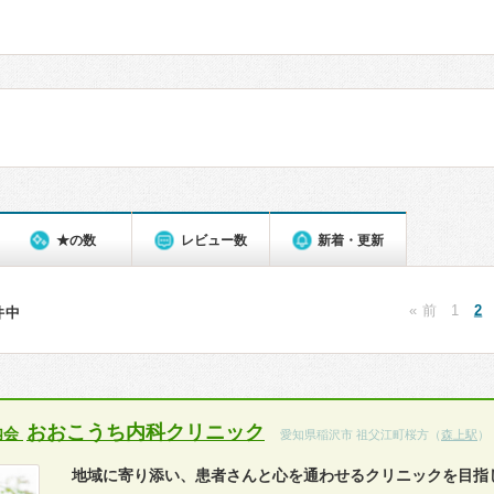
★の数
レビュー数
新着・更新
« 前
1
2
0件中
おおこうち内科クリニック
内会
愛知県稲沢市 祖父江町桜方（
森上駅
）
地域に寄り添い、患者さんと心を通わせるクリニックを目指