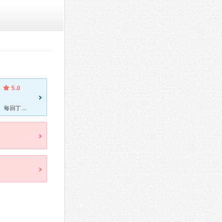
5.0
以前から発熱したときや腹痛があるときなどでお世話になっています。 毎回丁寧に診察してもらえるので安心です。 泌尿器科でも頻尿でお世話になっていますが、診察や説明が丁寧でわかりやすいです。 院