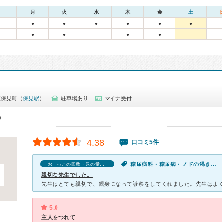
月
火
水
木
金
土
●
●
●
●
●
●
●
●
●
●
東保見町（
保見駅
）
駐車場あり
マイナ受付
0）
4.38
口コミ5件
糖尿病科・糖尿病・ノドの渇き・おしっこの回数・尿の量が多い
おしっこの回数・尿の量が多いの口コミ
親切な先生でした。
5.0
主人をつれて