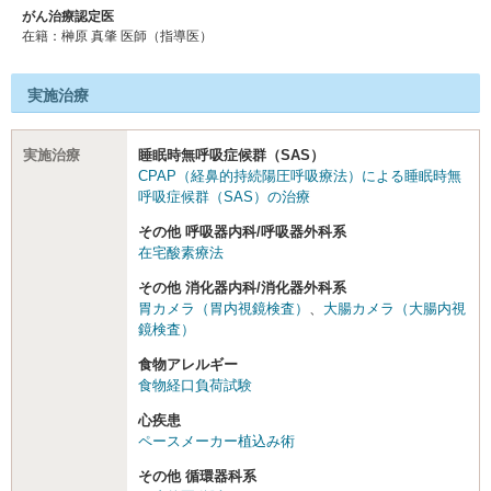
がん治療認定医
在籍：榊原 真肇 医師（指導医）
実施治療
実施治療
睡眠時無呼吸症候群（SAS）
CPAP（経鼻的持続陽圧呼吸療法）による睡眠時無
呼吸症候群（SAS）の治療
その他 呼吸器内科/呼吸器外科系
在宅酸素療法
その他 消化器内科/消化器外科系
胃カメラ（胃内視鏡検査）
、
大腸カメラ（大腸内視
鏡検査）
食物アレルギー
食物経口負荷試験
心疾患
ペースメーカー植込み術
その他 循環器科系