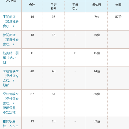
づく病名
合計
手術
手術
愛知県
全国
あり
なし
手関節症
16
16
-
7位
87位
（変形性を
含む。）
膝関節症
18
18
-
49位
（変形性を
含む。）
筋拘縮・萎
11
-
11
15位
縮（その
他）
脊柱管狭窄
48
48
-
14位
（脊椎症を
含む。）
頸部
脊柱管狭窄
57
57
-
30位
（脊椎症を
含む。）
腰部骨盤、
不安定椎
椎間板変
13
13
-
32位
性、ヘルニ