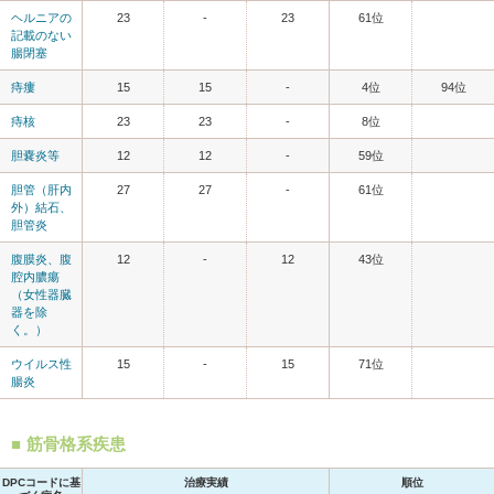
ヘルニアの
23
-
23
61位
記載のない
腸閉塞
痔瘻
15
15
-
4位
94位
痔核
23
23
-
8位
胆嚢炎等
12
12
-
59位
胆管（肝内
27
27
-
61位
外）結石、
胆管炎
腹膜炎、腹
12
-
12
43位
腔内膿瘍
（女性器臓
器を除
く。）
ウイルス性
15
-
15
71位
腸炎
筋骨格系疾患
DPCコードに基
治療実績
順位