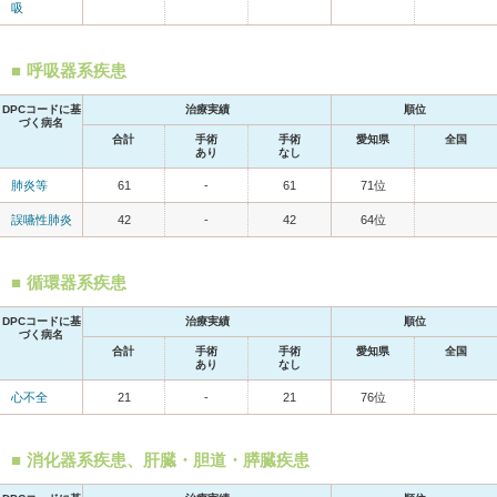
吸
呼吸器系疾患
DPCコードに基
治療実績
順位
づく病名
合計
手術
手術
愛知県
全国
あり
なし
肺炎等
61
-
61
71位
誤嚥性肺炎
42
-
42
64位
循環器系疾患
DPCコードに基
治療実績
順位
づく病名
合計
手術
手術
愛知県
全国
あり
なし
心不全
21
-
21
76位
消化器系疾患、肝臓・胆道・膵臓疾患