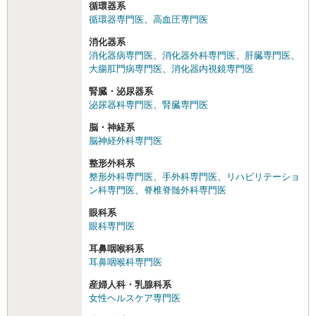
循環器系
循環器専門医
、
高血圧専門医
消化器系
消化器病専門医
、
消化器外科専門医
、
肝臓専門医
、
大腸肛門病専門医
、
消化器内視鏡専門医
腎臓・泌尿器系
泌尿器科専門医
、
腎臓専門医
脳・神経系
脳神経外科専門医
整形外科系
整形外科専門医
、
手外科専門医
、
リハビリテーショ
ン科専門医
、
脊椎脊髄外科専門医
眼科系
眼科専門医
耳鼻咽喉科系
耳鼻咽喉科専門医
産婦人科・乳腺科系
女性ヘルスケア専門医