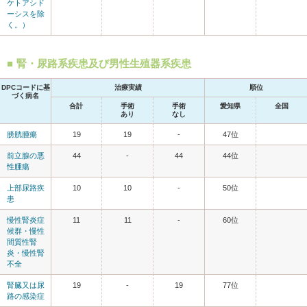
ケトアシド
ーシスを除
く。）
腎・尿路系疾患及び男性生殖器系疾患
DPCコードに基
治療実績
順位
づく病名
合計
手術
手術
愛知県
全国
あり
なし
膀胱腫瘍
19
19
-
47位
前立腺の悪
44
-
44
44位
性腫瘍
上部尿路疾
10
10
-
50位
患
慢性腎炎症
11
11
-
60位
候群・慢性
間質性腎
炎・慢性腎
不全
腎臓又は尿
19
-
19
77位
路の感染症