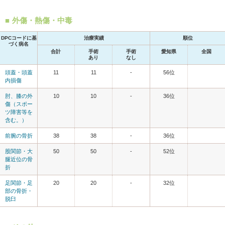
外傷・熱傷・中毒
DPCコードに基
治療実績
順位
づく病名
合計
手術
手術
愛知県
全国
あり
なし
頭蓋・頭蓋
11
11
-
56位
内損傷
肘、膝の外
10
10
-
36位
傷（スポー
ツ障害等を
含む。）
前腕の骨折
38
38
-
36位
股関節・大
50
50
-
52位
腿近位の骨
折
足関節・足
20
20
-
32位
部の骨折・
脱臼