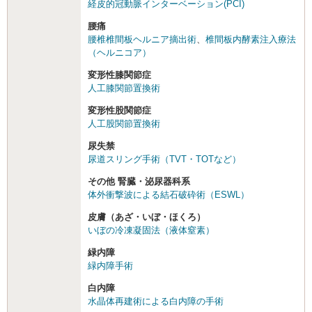
経皮的冠動脈インターベーション(PCI)
腰痛
腰椎椎間板ヘルニア摘出術
、
椎間板内酵素注入療法
（ヘルニコア）
変形性膝関節症
人工膝関節置換術
変形性股関節症
人工股関節置換術
尿失禁
尿道スリング手術（TVT・TOTなど）
その他 腎臓・泌尿器科系
体外衝撃波による結石破砕術（ESWL）
皮膚（あざ・いぼ・ほくろ）
いぼの冷凍凝固法（液体窒素）
緑内障
緑内障手術
白内障
水晶体再建術による白内障の手術