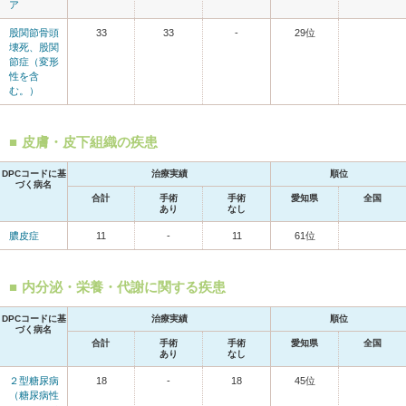
ア
股関節骨頭
33
33
-
29位
壊死、股関
節症（変形
性を含
む。）
皮膚・皮下組織の疾患
DPCコードに基
治療実績
順位
づく病名
合計
手術
手術
愛知県
全国
あり
なし
膿皮症
11
-
11
61位
内分泌・栄養・代謝に関する疾患
DPCコードに基
治療実績
順位
づく病名
合計
手術
手術
愛知県
全国
あり
なし
２型糖尿病
18
-
18
45位
（糖尿病性