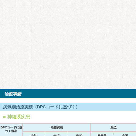
治療実績
病気別治療実績（DPCコードに基づく）
神経系疾患
DPCコードに基
治療実績
順位
づく病名
合計
手術
手術
愛知県
全国