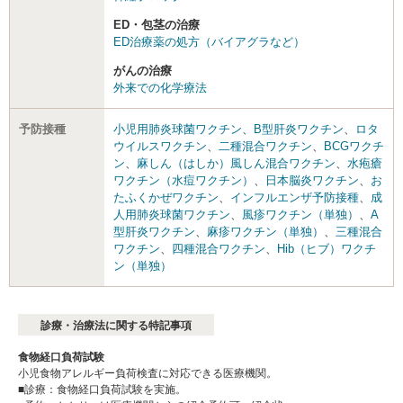
ED・包茎の治療
ED治療薬の処方（バイアグラなど）
がんの治療
外来での化学療法
予防接種
小児用肺炎球菌ワクチン
、
B型肝炎ワクチン
、
ロタ
ウイルスワクチン
、
二種混合ワクチン
、
BCGワクチ
ン
、
麻しん（はしか）風しん混合ワクチン
、
水疱瘡
ワクチン（水痘ワクチン）
、
日本脳炎ワクチン
、
お
たふくかぜワクチン
、
インフルエンザ予防接種
、
成
人用肺炎球菌ワクチン
、
風疹ワクチン（単独）
、
A
型肝炎ワクチン
、
麻疹ワクチン（単独）
、
三種混合
ワクチン
、
四種混合ワクチン
、
Hib（ヒブ）ワクチ
ン（単独）
診療・治療法に関する特記事項
食物経口負荷試験
小児食物アレルギー負荷検査に対応できる医療機関。
■診療：食物経口負荷試験を実施。