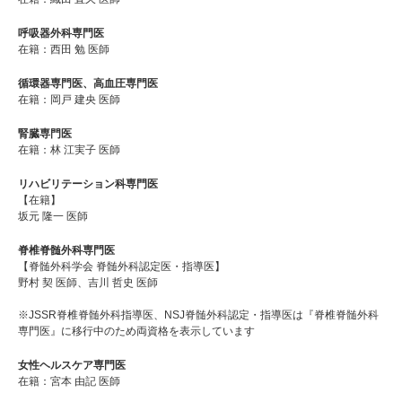
呼吸器外科専門医
在籍：西田 勉 医師
循環器専門医、高血圧専門医
在籍：岡戸 建央 医師
腎臓専門医
在籍：林 江実子 医師
リハビリテーション科専門医
【在籍】
坂元 隆一 医師
脊椎脊髄外科専門医
【脊髄外科学会 脊髄外科認定医・指導医】
野村 契 医師、吉川 哲史 医師
※JSSR脊椎脊髄外科指導医、NSJ脊髄外科認定・指導医は『脊椎脊髄外科
専門医』に移行中のため両資格を表示しています
女性ヘルスケア専門医
在籍：宮本 由記 医師