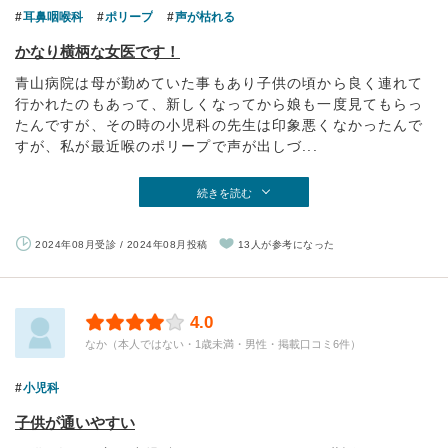
耳鼻咽喉科
ポリープ
声が枯れる
かなり横柄な女医です！
青山病院は母が勤めていた事もあり子供の頃から良く連れて
行かれたのもあって、新しくなってから娘も一度見てもらっ
たんですが、その時の小児科の先生は印象悪くなかったんで
すが、私が最近喉のポリープで声が出しづ...
続きを読む
2024年08月受診 / 2024年08月投稿
13人が参考になった
4.0
なか（本人ではない・1歳未満・男性・掲載口コミ6件）
小児科
子供が通いやすい