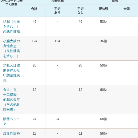
DPCコードに基
治療実績
順位
づく病名
合計
手術
手術
愛知県
全国
あり
なし
結腸（虫垂
49
-
49
53位
を含む。）
の悪性腫瘍
小腸大腸の
124
124
-
36位
良性疾患
（良性腫瘍
を含む。）
穿孔又は膿
28
-
28
50位
瘍を伴わな
い憩室性疾
患
食道、胃、
12
-
12
60位
十二指腸、
他腸の炎症
（その他良
性疾患）
鼠径ヘルニ
24
24
-
68位
ア
虚血性腸炎
11
-
11
56位