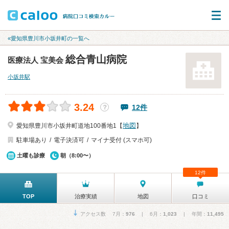
«愛知県豊川市小坂井町の一覧へ
総合青山病院
医療法人 宝美会
小坂井駅
3.24
12件
？
地図
愛知県豊川市小坂井町道地100番地1【
】
駐車場あり
電子決済可
マイナ受付 (スマホ可)
土曜も診療
朝（8:00〜）
12件
TOP
治療実績
地図
口コミ
アクセス数 7月：
976
| 6月：
1,023
| 年間：
11,495