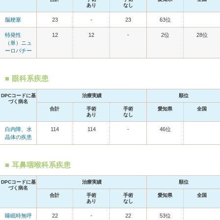
あり
なし
脳梗塞
23
-
23
63位
特発性
12
12
-
2位
28位
（単）ニュ
ーロパチー
眼科系疾患
DPCコードに基
治療実績
順位
づく病名
合計
手術
手術
愛知県
全国
あり
なし
白内障、水
114
114
-
46位
晶体の疾患
耳鼻咽喉科系疾患
DPCコードに基
治療実績
順位
づく病名
合計
手術
手術
愛知県
全国
あり
なし
睡眠時無呼
22
-
22
53位