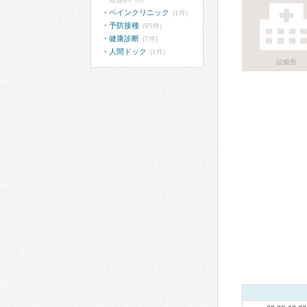
ペインクリニック
(1件)
予防接種
(95件)
健康診断
(7件)
人間ドック
(1件)
診療所