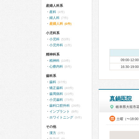
産婦人科系
産科
(4件)
婦人科
(7件)
産婦人科
(6件)
小児科系
小児科
(53件)
小児外科
(1件)
精神科系
09:00-12:00
精神科
(10件)
心療内科
(8件)
16:30-19:00
歯科系
歯科
(97件)
矯正歯科
(40件)
歯周病科
(10件)
真鍋医院
小児歯科
(75件)
歯科口腔外科
(26件)
岐阜県大垣市
インプラント
(9件)
ホワイトニング
(9件)
土曜（〜18:0
その他
漢方
(2件)
救急科
(0)