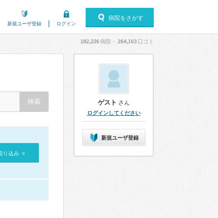
病院をさがす
新規ユーザ登録
ログイン
182,226
病院・
264,163
口コミ
ゲスト
さん
ログインしてください
新規ユーザ登録
絞り込み »