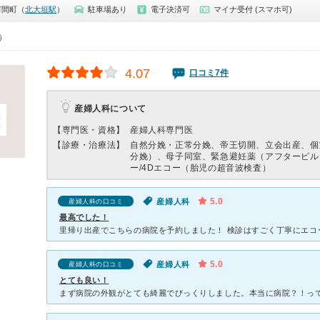
河間町（
北大垣駅
）
駐車場あり
電子決済可
マイナ受付 (スマホ可)
0）
4.07
口コミ7件
産婦人科について
【専門医・資格】
産婦人科専門医
【診療・治療法】
自然分娩・正常分娩、帝王切開、立会出産、個
分娩）、母子同室、緊急避妊薬（アフターピル
ー/4Dエコー（胎児の超音波検査）
5.0
産婦人科
産婦人科の口コミ
最高でした！
5.0
産婦人科
産婦人科の口コミ
とても良い！