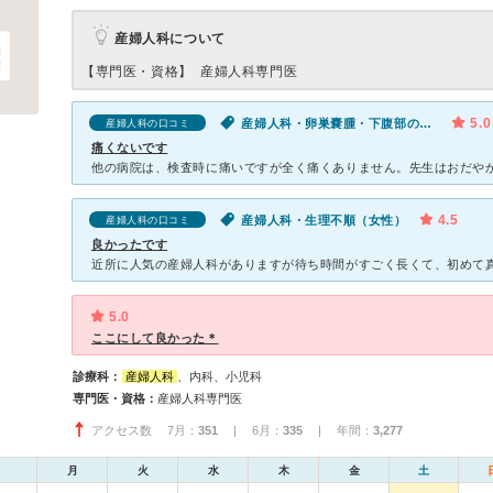
産婦人科について
【専門医・資格】
産婦人科専門医
5.0
産婦人科・卵巣嚢腫・下腹部の痛み（女性）
産婦人科の口コミ
痛くないです
4.5
産婦人科・生理不順（女性）
産婦人科の口コミ
良かったです
5.0
ここにして良かった＊
診療科：
産婦人科
、内科、小児科
専門医・資格：
産婦人科専門医
アクセス数 7月：
351
| 6月：
335
| 年間：
3,277
月
火
水
木
金
土