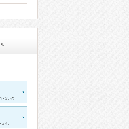
可)
月経過多で日常生活もままならない程悩んでいました。 1人しか先生がいないので待ち時間は少しありましたが気にならない程です。 先生は親身になって相談して下さり、丁寧に解決方法や服薬、ホルモン治療をす
総合病院の中にある産婦人科なのでちょっとした病気なら充分だと思います。 完全予約制ですが、患者さんが殆どいません。というか、1人も見かけた事がありません(汗) 徳洲会自体ががあまり山下に力を入れてい