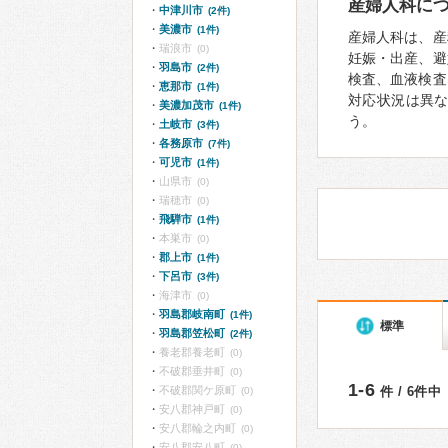
産婦人科に
中津川市
(2件)
美濃市
(1件)
産婦人科は、産
瑞浪市
(0)
妊娠・出産、避
羽島市
(2件)
検査、血液検査
恵那市
(1件)
対応状況は異
美濃加茂市
(1件)
う。
土岐市
(3件)
各務原市
(7件)
可児市
(1件)
山県市
(0)
瑞穂市
(0)
飛騨市
(1件)
本巣市
(0)
郡上市
(1件)
下呂市
(3件)
海津市
(0)
羽島郡岐南町
(1件)
標準
羽島郡笠松町
(2件)
養老郡養老町
(0)
不破郡垂井町
(0)
1-6
不破郡関ケ原町
件 / 6件中
(0)
安八郡神戸町
(0)
安八郡輪之内町
(0)
安八郡安八町
(0)