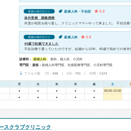
5.0
産婦人科・不妊症
産婦人科の口コミ
体外受精 顕微授精
5.0
産婦人科
産婦人科の口コミ
45歳で妊娠できました
診療科：
産婦人科
、産科、婦人科、小児科
専門医・資格：
産婦人科専門医、生殖医療専門医、小児科専門医
アクセス数 7月：
648
| 6月：
753
| 年間：
7,674
月
火
水
木
金
土
09:00-15:00
●
●
●
●
●
●
●
●
●
●
ースクラブクリニック