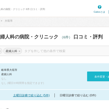
人科の病院・クリニック 6件 口コミ・評判
Calooとは
大垣市
産婦人科の病院・クリニック
口コミ・評判
（6件）
×
×
産婦人科
岐阜県大垣市
産婦人科
条件変更・
なし
なし (曜日や時間帯を指定できます)
土曜日診療で絞り込む (5件)
日曜日診療で絞り込む (0件)