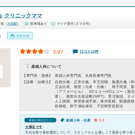
クリニックママ
会
今宿（
大垣駅
）
駐車場あり
マイナ受付 (スマホ可)
女医在籍
0）
3.97
口コミ12件
産婦人科について
【専門医・資格】
産婦人科専門医、生殖医療専門医
【診療・治療法】
自然分娩・正常分娩、帝王切開、無痛分娩（和
立会出産、個室（出産・分娩）、母子同室、緊
（アフターピル）、3Dエコー/4Dエコー（胎
査）、新型出生前診断(NIPT)、育児相談、タ
人工授精、卵管形成手術、体外受精、顕微授精
胚移植、卵子凍結保存、子宮卵管造影法
5.0
産婦人科・出産
産婦人科の口コミ
大満足です