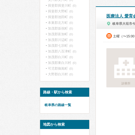
揖斐郡揖斐川町
(0)
揖斐郡大野町
(0)
医療法人 愛育
揖斐郡池田町
(0)
本巣郡北方町
(0)
岐阜県大垣市
加茂郡坂祝町
(0)
加茂郡富加町
(0)
土曜（〜15:0
加茂郡川辺町
(0)
加茂郡七宗町
(0)
加茂郡八百津町
(0)
加茂郡白川町
(0)
加茂郡東白川村
(0)
可児郡御嵩町
(0)
大野郡白川村
(0)
診療所
路線・駅から検索
岐阜県の路線一覧
地図から検索