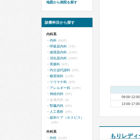
地図から病院を探す
診療科目から探す
内科系
内科
(84件)
呼吸器内科
(7件)
循環器内科
(23件)
消化器内科
(29件)
胃腸科
(4件)
内分泌代謝科
(3件)
糖尿病科
(11件)
リウマチ科
(9件)
アレルギー科
(16件)
神経内科
(8件)
09:00-12:00
血液内科
(0)
13:00-17:00
腎臓内科
(6件)
人工透析
(3件)
緩和ケア（ホスピス）
(3件)
外科系
もりレディ
外科
(21件)