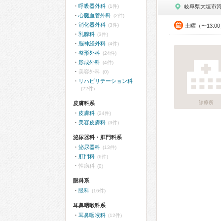
呼吸器外科
(1件)
岐阜県大垣市
心臓血管外科
(2件)
消化器外科
(3件)
土曜（〜13:0
乳腺科
(3件)
脳神経外科
(4件)
整形外科
(24件)
形成外科
(4件)
美容外科
(0)
リハビリテーション科
(22件)
診療所
皮膚科系
皮膚科
(24件)
美容皮膚科
(3件)
泌尿器科・肛門科系
泌尿器科
(13件)
肛門科
(6件)
性病科
(0)
眼科系
眼科
(16件)
耳鼻咽喉科系
耳鼻咽喉科
(12件)