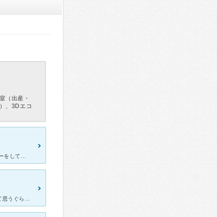
室（出産・
）、3Dエコ
里帰り出産でこちらの病院を予約しました！ 検診はすごく丁寧にエコーをして下さり赤ちゃんの状態がよくわかりました。先生がとても親切で不安なこととかを言うと親身になり相談に乗ってくださいました。出産後は
まず病院の外観がとても綺麗でびっくりしました。本当に病院？！って思うぐらい綺麗です。中ももちろん綺麗です(^^)受付の方も愛想もよくて初めて来てもわかりやすい説明で安心できます。待ち時間は人の具合によ