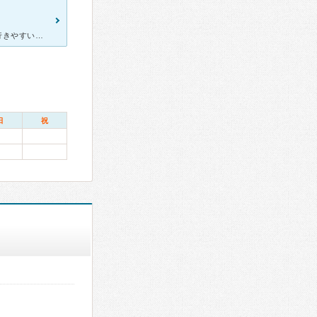
[症状・来院理由] 妊娠したため、職場からの帰り道になるのと家から行きやすいため選びました。 もう一軒検討しましたが、そちらは助産師が冷たかったのでやめました。 [医師の診断・治療法] 平日は
日
祝