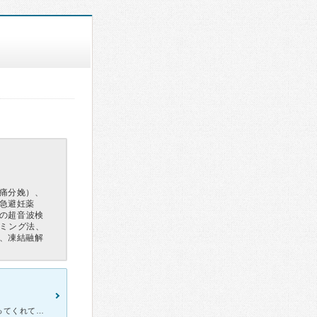
痛分娩）、
急避妊薬
児の超音波検
イミング法、
、凍結融解
不妊治療で最初通院していて、スタッフさんも優しくて医師も寄り添ってくれて、とても安心できました。エコーでも状態を医師が丁寧に教えてくれました。 無事に授かり妊婦検診でも丁寧な診察で、エコーを見な