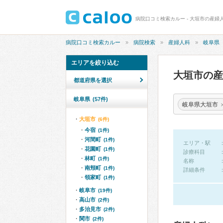
病院口コミ検索カルー - 大垣市の産婦
病院口コミ検索カルー
病院検索
産婦人科
岐阜県
エリアを絞り込む
大垣市の
都道府県を選択
岐阜県
(57件)
岐阜県大垣市
大垣市
(6件)
今宿
(1件)
河間町
(1件)
エリア・駅
花園町
(1件)
診療科目
林町
(1件)
名称
南頬町
(1件)
詳細条件
領家町
(1件)
岐阜市
(19件)
高山市
(2件)
多治見市
(2件)
関市
(2件)