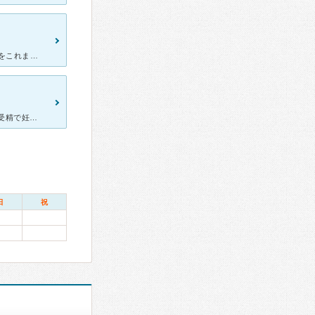
何度か転院を繰り返し、クリニックママへやって来ました。 不妊治療をこれまで経験して来て、妊娠の難しさを痛感。持病もあり、不妊治療することすら難しい中こちらの病院で、お世話になっています。 他の方の
不妊治療で通っていたのですが、結婚から10年、45歳で初めての体外受精で妊娠できました！ 周りが２人目妊娠、3人目妊娠という話題で盛り上がる中、まだ1人も子供のいなかった私はとても寂しい思いをしてき
日
祝