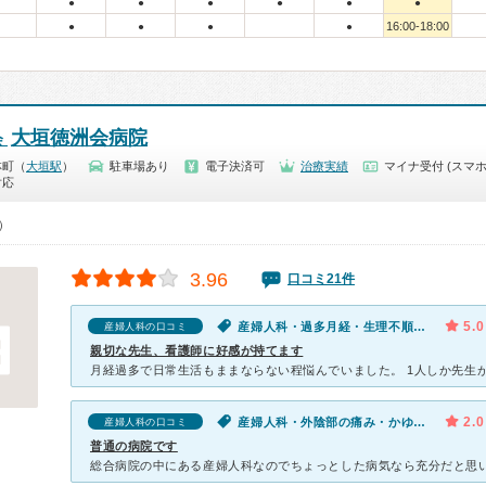
●
●
●
●
●
●
16:00-18:00
●
●
●
●
大垣徳洲会病院
会
林町（
大垣駅
）
駐車場あり
電子決済可
治療実績
マイナ受付 (スマホ
対応
0）
3.96
口コミ21件
5.0
産婦人科・過多月経・生理不順（女性）
産婦人科の口コミ
親切な先生、看護師に好感が持てます
2.0
産婦人科・外陰部の痛み・かゆみ（女性）
産婦人科の口コミ
普通の病院です