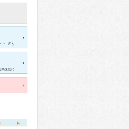
他の病院は、検査時に痛いですが全く痛くありません。先生はおだやかで、私もこちらの病院で産まれたそうで母親も通っています。看護師さんも優しいです。卵巣嚢腫があったとき、すぐ書類を書いてくださり市民病院を
近所に人気の産婦人科がありますが待ち時間がすごく長くて、初めて真鍋医院に行ってみましたが結果ここに診察に来て良かったです＾＾ 丁寧にわかりやすく説明してくれたり、先生も受付の方も親切でした。駐車
日
祝