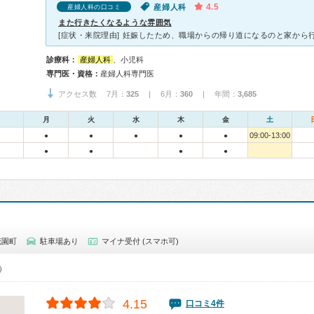
4.5
産婦人科
産婦人科の口コミ
また行きたくなるような雰囲気
診療科：
産婦人科
、小児科
専門医・資格：
産婦人科専門医
アクセス数 7月：
325
| 6月：
360
| 年間：
3,685
月
火
水
木
金
土
09:00-13:00
●
●
●
●
●
●
●
●
●
花園町
駐車場あり
マイナ受付 (スマホ可)
0）
4.15
口コミ4件