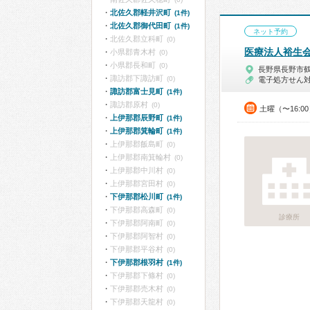
北佐久郡軽井沢町
(1件)
北佐久郡御代田町
(1件)
ネット予約
北佐久郡立科町
(0)
医療法人裕生
小県郡青木村
(0)
小県郡長和町
(0)
長野県長野市
諏訪郡下諏訪町
(0)
電子処方せん
諏訪郡富士見町
(1件)
諏訪郡原村
(0)
土曜（〜16:0
上伊那郡辰野町
(1件)
上伊那郡箕輪町
(1件)
上伊那郡飯島町
(0)
上伊那郡南箕輪村
(0)
上伊那郡中川村
(0)
上伊那郡宮田村
(0)
下伊那郡松川町
(1件)
下伊那郡高森町
(0)
診療所
下伊那郡阿南町
(0)
下伊那郡阿智村
(0)
下伊那郡平谷村
(0)
下伊那郡根羽村
(1件)
下伊那郡下條村
(0)
下伊那郡売木村
(0)
下伊那郡天龍村
(0)