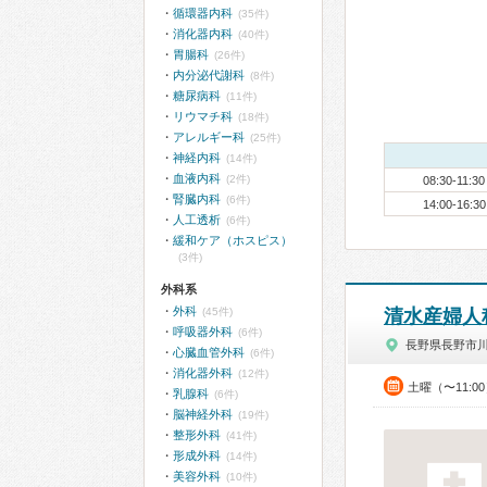
循環器内科
(35件)
消化器内科
(40件)
胃腸科
(26件)
内分泌代謝科
(8件)
糖尿病科
(11件)
リウマチ科
(18件)
アレルギー科
(25件)
神経内科
(14件)
血液内科
(2件)
08:30-11:30
腎臓内科
(6件)
14:00-16:30
人工透析
(6件)
緩和ケア（ホスピス）
(3件)
外科系
外科
(45件)
清水産婦人
呼吸器外科
(6件)
長野県長野市
心臓血管外科
(6件)
消化器外科
(12件)
土曜（〜11:0
乳腺科
(6件)
脳神経外科
(19件)
整形外科
(41件)
形成外科
(14件)
美容外科
(10件)