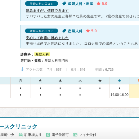
5.0
産婦人科・出産
産婦人科の口コミ
混みますが、信頼できます
5.0
産婦人科
産婦人科の口コミ
安心して出産に挑めました
診療科：
産婦人科
専門医・資格：
産婦人科専門医
アクセス数 7月：
667
| 6月：
846
| 年間：
6,726
月
火
水
木
金
土
●
●
●
●
●
●
14:00-16:00
●
●
●
●
ースクリニック
稲里町中央
駐車場あり
電子決済可
マイナ受付