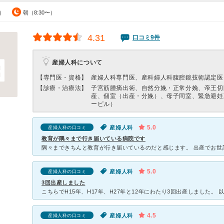
0）
朝（8:30〜）
4.31
口コミ9件
産婦人科について
【専門医・資格】
産婦人科専門医、産科婦人科腹腔鏡技術認定医
【診療・治療法】
子宮筋腫摘出術、自然分娩・正常分娩、帝王切
産、個室（出産・分娩）、母子同室、緊急避妊
ーピル）
5.0
産婦人科
産婦人科の口コミ
教育が隅々まで行き届いている病院です
5.0
産婦人科
産婦人科の口コミ
3回出産しました
4.5
産婦人科
産婦人科の口コミ