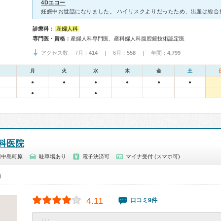
4Dエコー
診療科：
産婦人科
専門医・資格：
産婦人科専門医、産科婦人科腹腔鏡技術認定医
アクセス数 7月：
414
| 6月：
558
| 年間：
4,799
月
火
水
木
金
土
●
●
●
●
●
●
●
●
科医院
川中島町原
駐車場あり
電子決済可
マイナ受付 (スマホ可)
0）
4.11
口コミ9件