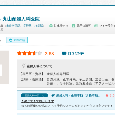
丸山産婦人科医院
会
鶴賀（
市役所前駅
、
長野駅
、
権堂駅
）
駐車場あり
電子決済可
マイナ受付 
対応
女医在籍
0）
3.68
口コミ24件
産婦人科について
【専門医・資格】
産婦人科専門医
【診療・治療法】
自然分娩・正常分娩、帝王切開、立会出産、個
分娩）、母子同室、緊急避妊薬（アフターピル
5.0
産婦人科・生理不順（月経不順）・生理不順（女性）
産婦人科の口コミ
予約ができて助かります