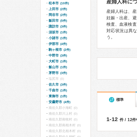
産婦人科に
松本市
(10件)
上田市
(2件)
産婦人科は、産
岡谷市
(2件)
妊娠・出産、避
飯田市
(5件)
検査、血液検査
諏訪市
(3件)
対応状況は異
須坂市
(1件)
う。
小諸市
(1件)
伊那市
(4件)
駒ヶ根市
(2件)
中野市
(3件)
大町市
(1件)
飯山市
(1件)
茅野市
(3件)
塩尻市
(0)
佐久市
(3件)
千曲市
(1件)
東御市
(1件)
標準
安曇野市
(4件)
南佐久郡小海町
(0)
南佐久郡川上村
(0)
1-12
南佐久郡南牧村
件 / 12
(0)
南佐久郡南相木村
(0)
南佐久郡北相木村
(0)
南佐久郡佐久穂町
(0)