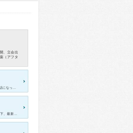
開、立会出
薬（アフタ
隅々まできちんと教育が行き届いているのだと感じます。 出産でお世話になったのですが、入院中も看護婦さんや助産師さんに本当にお世話になりました。初めての出産で不安でいっぱいだったのですが、みな
こちらでH15年、H17年、H27年と12年にわたり3回出産しました。 以下、最新（H27年）に利用した際の妊婦健診と出産入院の簡単なレポートです。 ［診察］ 基本的に完全予約制なの