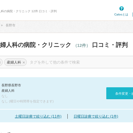
人科の病院・クリニック 12件 口コミ・評判
Calooとは
長野市
産婦人科の病院・クリニック
口コミ・評判
（12件）
×
×
産婦人科
長野県長野市
産婦人科
条件変更・
なし
なし (曜日や時間帯を指定できます)
土曜日診療で絞り込む (11件)
日曜日診療で絞り込む (1件)