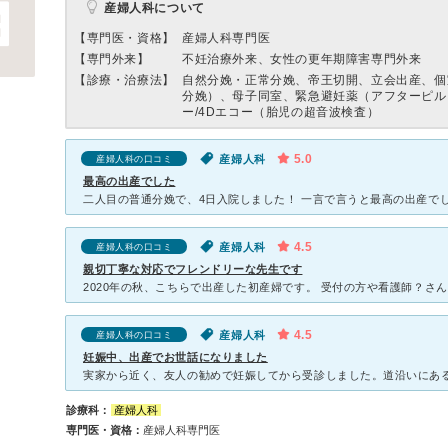
産婦人科について
【専門医・資格】
産婦人科専門医
【専門外来】
不妊治療外来、女性の更年期障害専門外来
【診療・治療法】
自然分娩・正常分娩、帝王切開、立会出産、個
分娩）、母子同室、緊急避妊薬（アフターピル
ー/4Dエコー（胎児の超音波検査）
5.0
産婦人科
産婦人科の口コミ
最高の出産でした
4.5
産婦人科
産婦人科の口コミ
親切丁寧な対応でフレンドリーな先生です
4.5
産婦人科
産婦人科の口コミ
妊娠中、出産でお世話になりました
診療科：
産婦人科
専門医・資格：
産婦人科専門医