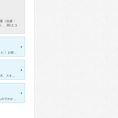
室（出産・
）、3Dエコ
二人目の普通分娩で、4日入院しました！ 一言で言うと最高の出産でした！ お部屋はきれいな個室です！人気の和室に入れて、すごくくつろげる空間で過ごせました！お部屋にシャワールームもついて、楽です
2020年の秋、こちらで出産した初産婦です。 受付の方や看護師？さん方、スタッフさん達はとても優しい接客をされていて、好感が持てました。 先生は冗談もたまに言う感じの気さくな全然でした。 出産後
実家から近く、友人の勧めで妊娠してから受診しました。道沿いにあるのでわかりやすく、外観も内装もとてもきれいで、最先端なクリニックです。 予約制なのでスムーズに診察できます。スタッフの方々も優しくて親