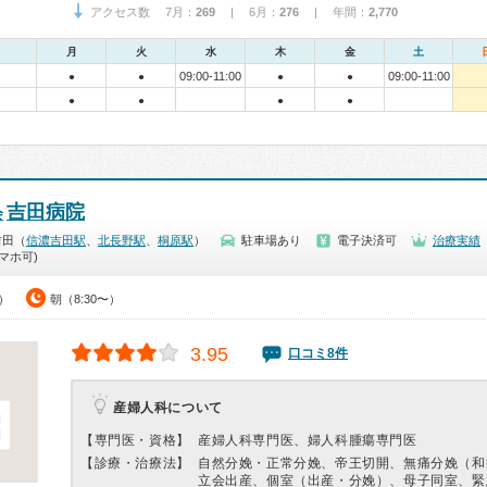
アクセス数 7月：
269
| 6月：
276
| 年間：
2,770
月
火
水
木
金
土
09:00-11:00
09:00-11:00
●
●
●
●
●
●
●
●
吉田病院
会
吉田（
信濃吉田駅
、
北長野駅
、
桐原駅
）
駐車場あり
電子決済可
治療実績
マホ可)
0）
朝（8:30〜）
3.95
口コミ8件
産婦人科について
【専門医・資格】
産婦人科専門医、婦人科腫瘍専門医
【診療・治療法】
自然分娩・正常分娩、帝王切開、無痛分娩（和
立会出産、個室（出産・分娩）、母子同室、緊