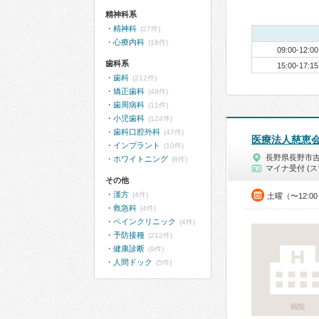
精神科系
精神科
(27件)
心療内科
(18件)
09:00-12:00
歯科系
15:00-17:15
歯科
(212件)
矯正歯科
(48件)
歯周病科
(11件)
小児歯科
(124件)
歯科口腔外科
(47件)
医療法人慈恵
インプラント
(10件)
長野県長野市
ホワイトニング
(8件)
マイナ受付 (ス
その他
漢方
(4件)
土曜（〜12:0
救急科
(4件)
ペインクリニック
(4件)
予防接種
(212件)
健康診断
(9件)
人間ドック
(5件)
病院