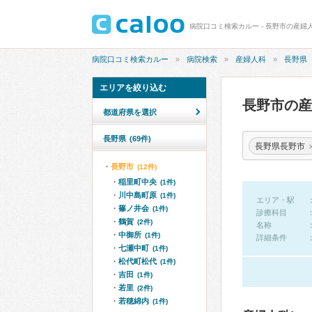
病院口コミ検索カルー - 長野市の産婦
病院口コミ検索カルー
病院検索
産婦人科
長野県
エリアを絞り込む
長野市の
都道府県を選択
長野県
(69件)
長野県長野市
長野市
(12件)
稲里町中央
(1件)
川中島町原
(1件)
エリア・駅
篠ノ井会
(1件)
診療科目
鶴賀
(2件)
名称
中御所
(1件)
詳細条件
七瀬中町
(1件)
松代町松代
(1件)
吉田
(1件)
若里
(2件)
若穂綿内
(1件)