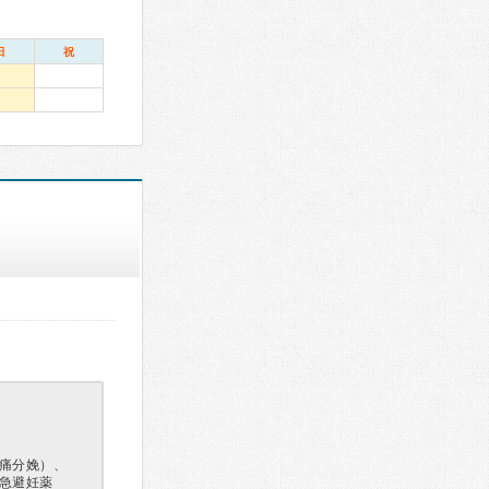
日
祝
痛分娩）、
急避妊薬