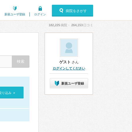
病院をさがす
新規ユーザ登録
ログイン
182,225
病院・
264,153
口コミ
ゲスト
さん
ログインしてください
新規ユーザ登録
絞り込み »