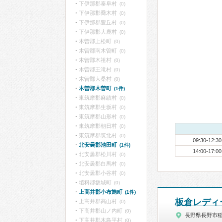
下伊那郡泰阜村
(0)
下伊那郡喬木村
(0)
下伊那郡豊丘村
(0)
下伊那郡大鹿村
(0)
木曽郡上松町
(0)
木曽郡南木曽町
(0)
木曽郡木祖村
(0)
木曽郡王滝村
(0)
木曽郡大桑村
(0)
木曽郡木曽町
(1件)
東筑摩郡麻績村
(0)
東筑摩郡生坂村
(0)
東筑摩郡山形村
(0)
東筑摩郡朝日村
(0)
東筑摩郡筑北村
(0)
09:30-12:30
北安曇郡池田町
(1件)
14:00-17:00
北安曇郡松川村
(0)
北安曇郡白馬村
(0)
北安曇郡小谷村
(0)
埴科郡坂城町
(0)
上高井郡小布施町
(1件)
板倉レディ
上高井郡高山村
(0)
下高井郡山ノ内町
(0)
長野県長野市
下高井郡木島平村
(0)