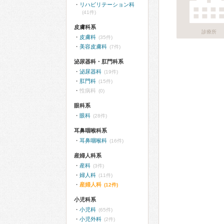
リハビリテーション科
(41件)
皮膚科系
診療所
皮膚科
(35件)
美容皮膚科
(7件)
泌尿器科・肛門科系
泌尿器科
(19件)
肛門科
(15件)
性病科
(0)
眼科系
眼科
(28件)
耳鼻咽喉科系
耳鼻咽喉科
(16件)
産婦人科系
産科
(3件)
婦人科
(11件)
産婦人科
(12件)
小児科系
小児科
(65件)
小児外科
(2件)