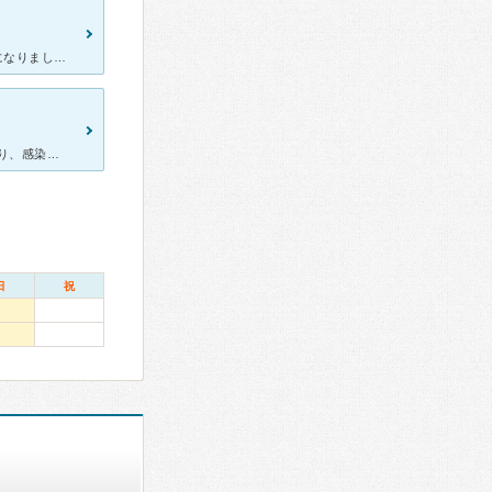
サバサバした女の先生と寡黙？な男の先生です。 2度の出産でおせわになりました。 人気でかなり待ちますが、院内も綺麗で皆さん感じもよくおすすめです。下のカフェもありがたいです。 助産師さん看護師さ
里帰り出産でお世話になりました。 コロナ禍での出産ということもあり、感染症対策も徹底されていました。 まず、思ったのがスタッフさん達の温かさが素晴らしかったです。 里帰りまで検診を受けていたとこ
日
祝