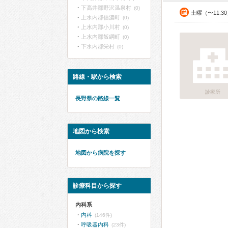
下高井郡野沢温泉村
(0)
土曜（〜11:3
上水内郡信濃町
(0)
上水内郡小川村
(0)
上水内郡飯綱町
(0)
下水内郡栄村
(0)
路線・駅から検索
診療所
長野県の路線一覧
地図から検索
地図から病院を探す
診療科目から探す
内科系
内科
(146件)
呼吸器内科
(23件)