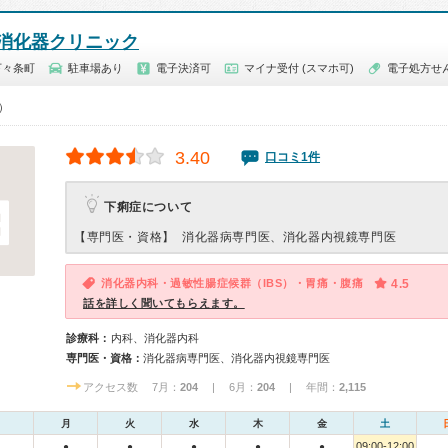
消化器クリニック
下々条町
駐車場あり
電子決済可
マイナ受付 (スマホ可)
電子処方せ
0）
3.40
口コミ1件
下痢症について
【専門医・資格】
消化器病専門医、消化器内視鏡専門医
消化器内科・過敏性腸症候群（IBS）・胃痛・腹痛
4.5
話を詳しく聞いてもらえます。
診療科：
内科、消化器内科
専門医・資格：
消化器病専門医、消化器内視鏡専門医
アクセス数 7月：
204
| 6月：
204
| 年間：
2,115
月
火
水
木
金
土
09:00-12:00
●
●
●
●
●