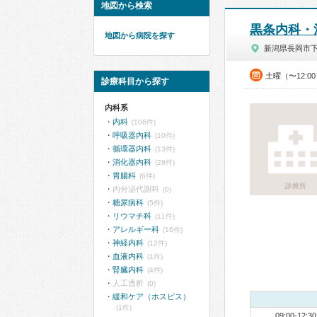
地図から検索
黒条内科・
地図から病院を探す
新潟県長岡市
土曜（〜12:0
診療科目から探す
内科系
内科
(106件)
呼吸器内科
(10件)
循環器内科
(13件)
消化器内科
(28件)
胃腸科
(6件)
診療所
内分泌代謝科
(0)
糖尿病科
(5件)
リウマチ科
(11件)
アレルギー科
(16件)
神経内科
(12件)
血液内科
(1件)
腎臓内科
(4件)
人工透析
(0)
緩和ケア（ホスピス）
(1件)
09:00-12:30