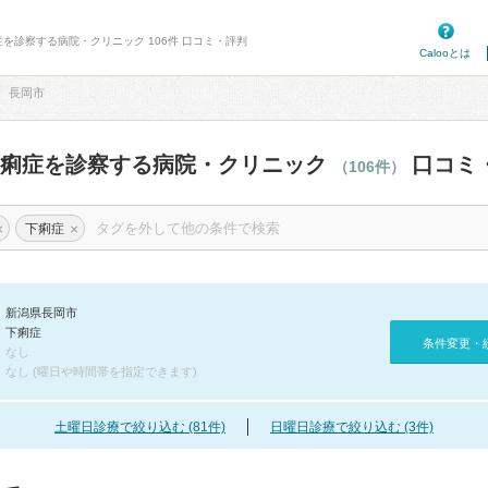
症を診察する病院・クリニック 106件 口コミ・評判
Calooとは
長岡市
下痢症を診察する病院・クリニック
口コミ
（106件）
×
×
下痢症
新潟県長岡市
下痢症
条件変更・
なし
なし (曜日や時間帯を指定できます)
土曜日診療で絞り込む (81件)
日曜日診療で絞り込む (3件)