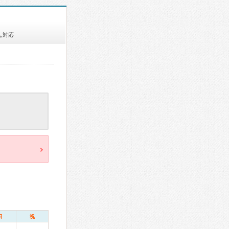
ん対応
日
祝