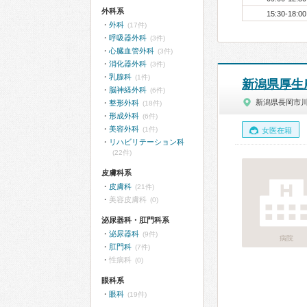
外科系
15:30-18:00
外科
(17件)
呼吸器外科
(3件)
心臓血管外科
(3件)
消化器外科
(3件)
乳腺科
(1件)
新潟県厚生
脳神経外科
(6件)
新潟県長岡市
整形外科
(18件)
形成外科
(6件)
美容外科
(1件)
女医在籍
リハビリテーション科
(22件)
皮膚科系
皮膚科
(21件)
美容皮膚科
(0)
泌尿器科・肛門科系
泌尿器科
(9件)
病院
肛門科
(7件)
性病科
(0)
眼科系
眼科
(19件)