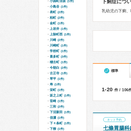
下痢症につ
小国町法坂
(1件)
小島谷
(1件)
乳幼児の下痢、
表町
(2件)
柏町
(2件)
金町
(1件)
上岩井
(1件)
上除町西
(1件)
川崎
(2件)
川崎町
(1件)
学校町
(1件)
喜多町
(3件)
稽古町
(1件)
今朝白
(2件)
標準
古正寺
(1件)
琴平
(1件)
寿
(1件)
1-20
件 / 10
栄町
(1件)
坂之上町
(1件)
笹崎
(1件)
三和
(2件)
下沼新田
(1件)
信濃
(1件)
ネット予約
下々条町
(1件)
七條胃腸科
下柳
(1件)