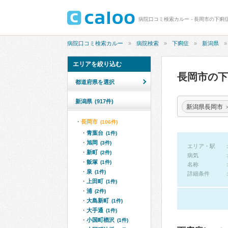
病院口コミ検索カルー - 長岡市の下痢
病院口コミ検索カルー
病院検索
下痢症
新潟県
エリアを絞り込む
長岡市の
都道府県を選択
新潟県
(917件)
新潟県長岡市
長岡市
(106件)
青葉台
(1件)
旭岡
(3件)
エリア・駅
新町
(2件)
病気
飯塚
(1件)
名称
泉
(1件)
詳細条件
上田町
(1件)
浦
(2件)
大島新町
(1件)
大手通
(1件)
小国町楢沢
(1件)