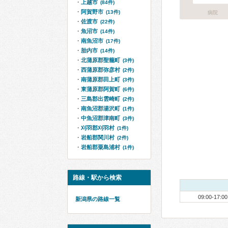
上越市
(84件)
阿賀野市
(13件)
病院
佐渡市
(22件)
魚沼市
(14件)
南魚沼市
(17件)
胎内市
(14件)
北蒲原郡聖籠町
(3件)
西蒲原郡弥彦村
(2件)
南蒲原郡田上町
(3件)
東蒲原郡阿賀町
(6件)
三島郡出雲崎町
(2件)
南魚沼郡湯沢町
(1件)
中魚沼郡津南町
(3件)
刈羽郡刈羽村
(1件)
岩船郡関川村
(2件)
岩船郡粟島浦村
(1件)
路線・駅から検索
09:00-17:00
新潟県の路線一覧