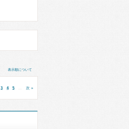
表示順について
3
4
5
…
次 »