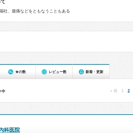
いて
嘔吐、腹痛などをともなうこともある
★の数
レビュー数
新着・更新
« 前
1
2
6件中
内科医院