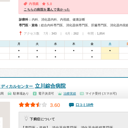
内視鏡
5.0
こちらの病院を選んで良かった
診療科：
内科、消化器内科、内視鏡、健康診断
専門医・資格：
総合内科専門医、消化器病専門医、肝臓専門医、消化器内視
アクセス数 7月：
343
| 6月：
262
| 年間：
1,854
月
火
水
木
金
土
●
●
●
●
●
●
●
●
●
●
立川綜合病院
メディカルセンター
旭岡
駐車場あり
電子決済可
治療実績
マイナ受付 (スマホ可)
3.60
口コミ18件
下痢症について
【専門医・資格】
消化器病専門医、消化器内視鏡専門医