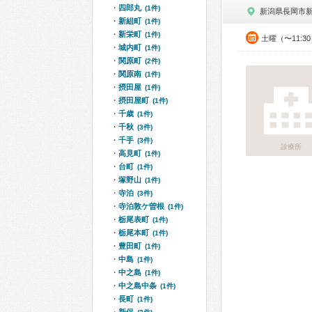
四郎丸
(1件)
新潟県長岡市
新組町
(1件)
新栄町
(1件)
土曜（〜11:3
城内町
(1件)
関原町
(2件)
関原南
(1件)
摂田屋
(1件)
摂田屋町
(1件)
千歳
(1件)
千秋
(3件)
千手
(3件)
診療所
高見町
(1件)
台町
(1件)
塚野山
(1件)
寺泊
(3件)
寺泊敦ケ曽根
(1件)
栃尾表町
(1件)
栃尾本町
(1件)
豊田町
(1件)
中島
(1件)
中之島
(1件)
中之島中条
(1件)
長町
(1件)