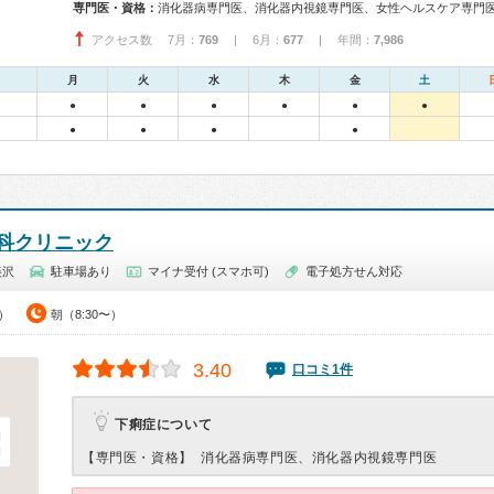
専門医・資格：
消化器病専門医、消化器内視鏡専門医、女性ヘルスケア専門
アクセス数 7月：
769
| 6月：
677
| 年間：
7,986
月
火
水
木
金
土
●
●
●
●
●
●
●
●
●
●
科クリニック
美沢
駐車場あり
マイナ受付 (スマホ可)
電子処方せん対応
0）
朝（8:30〜）
3.40
口コミ1件
下痢症について
【専門医・資格】
消化器病専門医、消化器内視鏡専門医