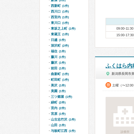
新保
(3件)
西新町
(1件)
西川口
(1件)
西宮内
(1件)
東川口
(1件)
東坂之上町
09:00-11:30
(1件)
東蔵王
(1件)
15:00-17:30
日越
(1件)
深沢町
(2件)
福住
(1件)
藤川
(1件)
藤沢
(1件)
ふくはら内
前田
(1件)
新潟県長岡市
曲新町
(1件)
町田町
(1件)
美沢
土曜（〜12:0
(1件)
美園
(1件)
三ツ郷屋
(1件)
緑町
(2件)
宮内
(2件)
宮原
(1件)
山古志竹沢
(1件)
山田
(1件)
与板町江西
(1件)
診療所