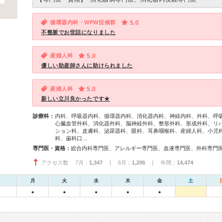
循環器内科・WPW症候群
5.0
不整脈でお世話になりました
産婦人科
5.0
優しい助産師さんに助けられました
産婦人科
5.0
新しい立川良かったです★
診療科：
内科、呼吸器内科、循環器内科、消化器内科、神経内科、外科、呼
心臓血管外科、消化器外科、脳神経外科、整形外科、形成外科、リ
ション科、皮膚科、泌尿器科、眼科、耳鼻咽喉科、産婦人科、小児
科、歯科口…
専門医・資格：
アクセス数 7月：
1,347
| 6月：
1,206
| 年間：
14,474
月
火
水
木
金
土
●
●
●
●
●