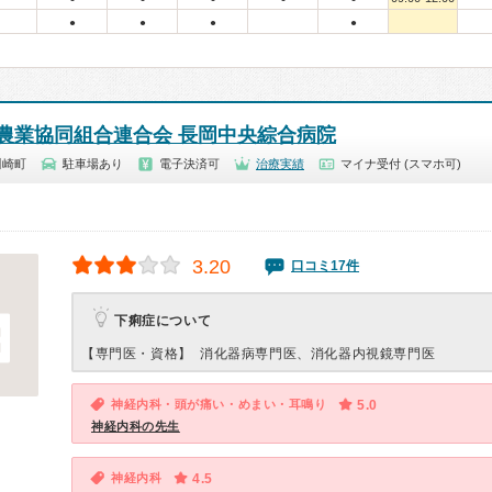
●
●
●
●
農業協同組合連合会 長岡中央綜合病院
川崎町
駐車場あり
電子決済可
治療実績
マイナ受付 (スマホ可)
3.20
口コミ17件
下痢症について
【専門医・資格】
消化器病専門医、消化器内視鏡専門医
神経内科・頭が痛い・めまい・耳鳴り
5.0
神経内科の先生
神経内科
4.5