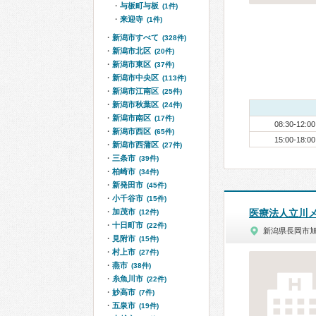
与板町与板
(1件)
来迎寺
(1件)
新潟市すべて
(328件)
新潟市北区
(20件)
新潟市東区
(37件)
新潟市中央区
(113件)
新潟市江南区
(25件)
新潟市秋葉区
(24件)
新潟市南区
(17件)
08:30-12:00
新潟市西区
(65件)
15:00-18:00
新潟市西蒲区
(27件)
三条市
(39件)
柏崎市
(34件)
新発田市
(45件)
小千谷市
(15件)
加茂市
医療法人立川
(12件)
十日町市
(22件)
新潟県長岡市
見附市
(15件)
村上市
(27件)
燕市
(38件)
糸魚川市
(22件)
妙高市
(7件)
五泉市
(19件)