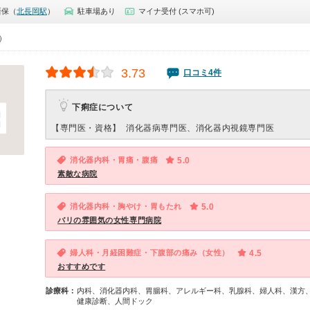
新保（
北長岡駅
）
駐車場あり
マイナ受付 (スマホ可)
0）
3.73
口コミ4件
下痢症について
【専門医・資格】
消化器病専門医、消化器内視鏡専門医
消化器内科・胃痛・腹痛
5.0
素敵な病院
消化器内科・胸やけ・胃もたれ
5.0
バリの雰囲気の女性専門病院
婦人科・月経困難症・下腹部の痛み（女性）
4.5
おすすめです
診療科：
内科、消化器内科、胃腸科、アレルギー科、乳腺科、婦人科、漢方
健康診断、人間ドック