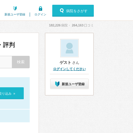
病院をさがす
新規ユーザ登録
ログイン
182,226
病院・
264,163
口コミ
・評判
ゲスト
さん
ログインしてください
新規ユーザ登録
絞り込み »