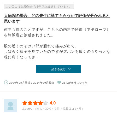
この口コミは受診から5年以上経過しています。
大病院の場合、どの先生に診てもらうかで評価が分かれると
思います
何年も前のことですが、こちらの内科で紛瘤（アテローマ）
を静脈瘤と診断されました。
股の近くのそけい部が腫れて痛みが出て、
しばらく様子を見ていたのですがズボンを履くのもやっとな
程に痛くなってき...
続きを読む
2006年05月受診 / 2014年09月投稿
26人が参考になった
4.0
あおかい（本人・30代・女性・掲載口コミ4件）