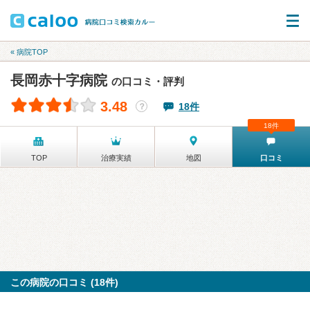
« 病院TOP
長岡赤十字病院
の口コミ・評判
3.48
18件
？
18件
TOP
治療実績
地図
口コミ
この病院の口コミ (18件)