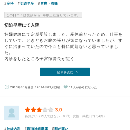
産科
切迫早産
胃痛・腹痛
この口コミは受診から5年以上経過しています。
切迫早産にて入院
妊婦健診にて定期受診しました。産休前だったため、仕事を
していて、ときどきお腹の張りが気になっていましたが、す
ぐに治まっていたので今回も特に問題ないと思っていまし
た。
内診をしたところ子宮頚管長が短く...
続きを読む
2013年05月受診 / 2014年03月投稿
11人が参考になった
3.0
あおかい（本人ではない・80代・女性・掲載口コミ4件）
神経内科
顔面神経麻痺
顔が痛い