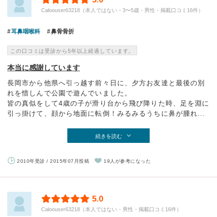
Caloouser63218（本人ではない・3〜5歳・男性・掲載口コミ16件）
耳鼻咽喉科
鼻骨骨折
この口コミは受診から5年以上経過しています。
本当に感謝しています
長岡市から他県へ引っ越す前々日に、夕方お友達と最後の別
れを惜しんで公園で遊んでいました。
皆の真似をして4歳の子が滑り台から飛び降りた時、足を淵に
引っ掛けて、顔から地面に転倒！みるみるうちに鼻が腫れ...
続きを読む
2010年受診 / 2015年07月投稿
19人が参考になった
5.0
Caloouser63218（本人ではない・男性・掲載口コミ16件）