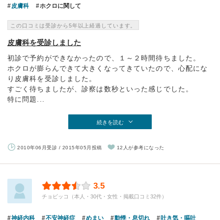
皮膚科
ホクロに関して
この口コミは受診から5年以上経過しています。
皮膚科を受診しました
初診で予約ができなかったので、１～２時間待ちました。
ホクロが膨らんできて大きくなってきていたので、心配にな
り皮膚科を受診しました。
すごく待ちましたが、診察は数秒といった感じでした。
特に問題...
続きを読む
2010年06月受診 / 2015年05月投稿
12人が参考になった
3.5
チョビッコ（本人・30代・女性・掲載口コミ32件）
神経内科
不安神経症
めまい
動悸・息切れ
吐き気・嘔吐