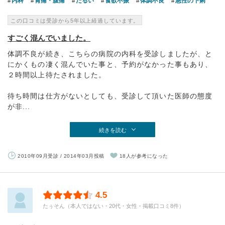
内科
胃痛・腹痛
だるい
食欲不振
体調不良
急性の下痢
この口コミは受診から5年以上経過しています。
すごく混んでいました。
体調不良が続き、こちらの病院の内科を受診しましたが、と
にかくもの凄く混んでいた事と、予約がなかった事もあり、
２時間以上待たされました。
待ち時間は仕方がないとしても、受診して頂いた医師の態度
が非...
続きを読む
2010年09月受診 / 2014年03月投稿
18人が参考になった
4.5
たぅそん（本人ではない・20代・女性・掲載口コミ8件）