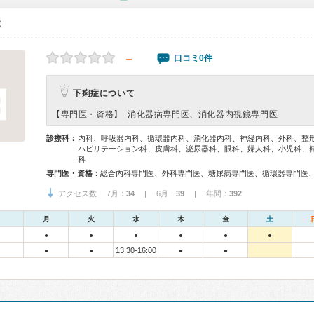
0）
－
口コミ0件
下痢症について
【専門医・資格】
消化器病専門医、消化器内視鏡専門医
診療科：
内科、呼吸器内科、循環器内科、消化器内科、神経内科、外科、整
ハビリテーション科、皮膚科、泌尿器科、眼科、婦人科、小児科、
科
専門医・資格：
アクセス数 7月：
34
| 6月：
39
| 年間：
392
月
火
水
木
金
土
●
●
●
●
●
●
13:30-16:00
●
●
●
●