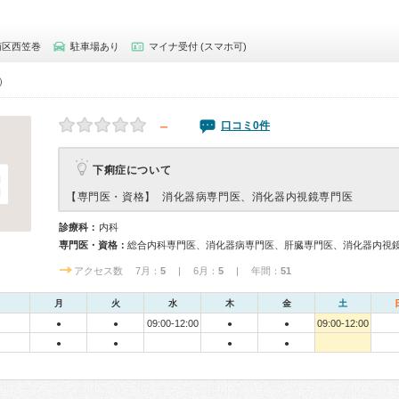
南区西笠巻
駐車場あり
マイナ受付 (スマホ可)
0）
－
口コミ0件
下痢症について
【専門医・資格】
消化器病専門医、消化器内視鏡専門医
診療科：
内科
専門医・資格：
総合内科専門医、消化器病専門医、肝臓専門医、消化器内視
アクセス数 7月：
5
| 6月：
5
| 年間：
51
月
火
水
木
金
土
09:00-12:00
09:00-12:00
●
●
●
●
●
●
●
●