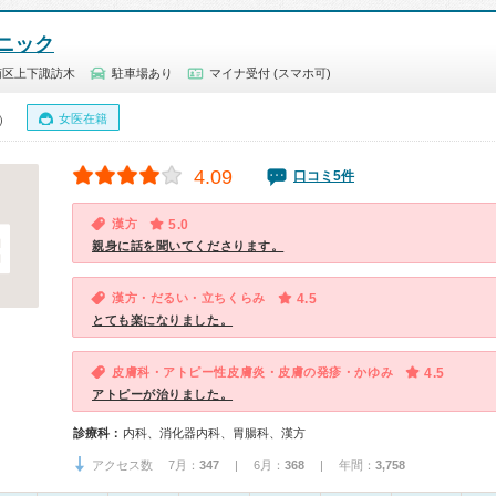
ニック
南区上下諏訪木
駐車場あり
マイナ受付 (スマホ可)
女医在籍
0）
4.09
口コミ5件
漢方
5.0
親身に話を聞いてくださります。
漢方・だるい・立ちくらみ
4.5
とても楽になりました。
皮膚科・アトピー性皮膚炎・皮膚の発疹・かゆみ
4.5
アトピーが治りました。
診療科：
内科、消化器内科、胃腸科、漢方
アクセス数 7月：
347
| 6月：
368
| 年間：
3,758