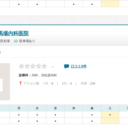
●
●
●
●
馬場内科医院
南区杉菜
駐車場あり
0）
－
口コミ0件
診療科：
内科、消化器内科
アクセス数 7月：
8
| 6月：
4
| 年間：
130
月
火
水
木
金
土
●
●
●
●
●
●
●
●
●