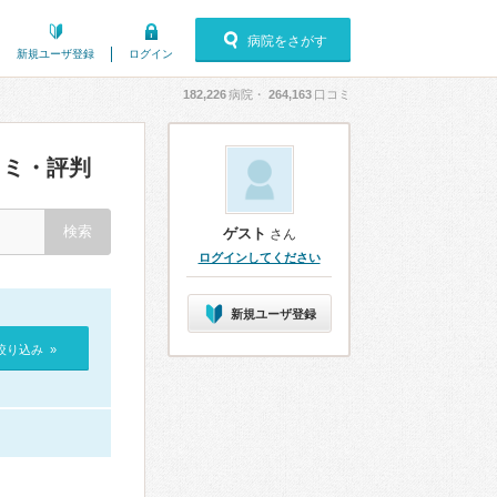
病院をさがす
新規ユーザ登録
ログイン
182,226
病院・
264,163
口コミ
ミ・評判
ゲスト
さん
ログインしてください
新規ユーザ登録
絞り込み »