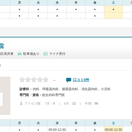
月
火
水
木
金
土
●
●
●
●
●
●
●
●
●
●
院
南区高井東
駐車場あり
マイナ受付
0）
－
口コミ0件
診療科：
内科、呼吸器内科、循環器内科、消化器内科、小児科
専門医・資格：
総合内科専門医
アクセス数 7月：
4
| 6月：
12
| 年間：
98
月
火
水
木
金
土
09:00-12:30
09:00-12:30
●
●
●
●