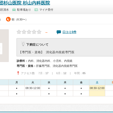
団杉山医院 杉山内科医院
南区清水
駐車場あり
マイナ受付
0）
朝（8:30〜）
－
口コミ0件
下痢症について
【専門医・資格】
消化器内視鏡専門医
診療科：
内科、消化器内科、小児科、内視鏡
専門医・資格：
肝臓専門医、消化器内視鏡専門医
アクセス数 7月：
17
| 6月：
12
| 年間：
85
月
火
水
木
金
土
08:30-12:00
08:30-12:00
●
●
●
●
●
●
●
●