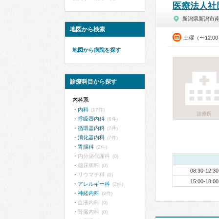
医療法人社
新潟県新潟市
地図から検索
土曜（〜12:0
地図から病院を探す
診療科目から探す
内科系
内科
(17件)
診療所
呼吸器内科
(6件)
循環器内科
(7件)
消化器内科
(7件)
胃腸科
(2件)
内分泌代謝科
(0)
糖尿病科
(0)
08:30-12:30
リウマチ科
(0)
15:00-18:00
アレルギー科
(2件)
神経内科
(3件)
血液内科
(0)
腎臓内科
(0)