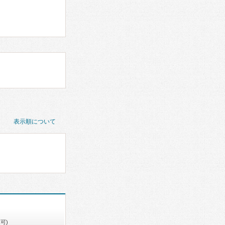
表示順について
可)