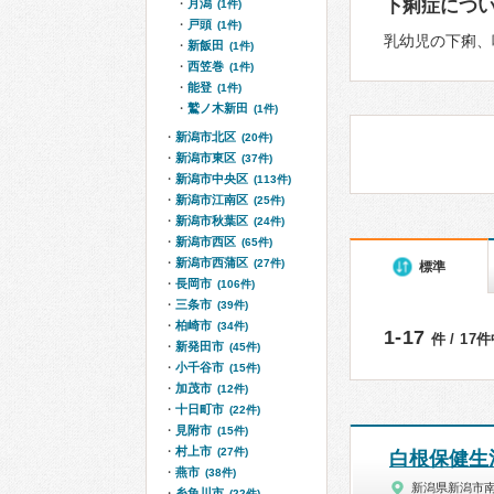
下痢症につ
月潟
(1件)
戸頭
(1件)
乳幼児の下痢、
新飯田
(1件)
西笠巻
(1件)
能登
(1件)
鷲ノ木新田
(1件)
新潟市北区
(20件)
新潟市東区
(37件)
新潟市中央区
(113件)
新潟市江南区
(25件)
新潟市秋葉区
(24件)
新潟市西区
(65件)
新潟市西蒲区
(27件)
標準
長岡市
(106件)
三条市
(39件)
柏崎市
(34件)
1-17
件 / 17
新発田市
(45件)
小千谷市
(15件)
加茂市
(12件)
十日町市
(22件)
見附市
(15件)
村上市
(27件)
白根保健生
燕市
(38件)
新潟県新潟市
糸魚川市
(22件)