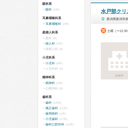
眼科系
眼科
(2件)
水戸部クリ
耳鼻咽喉科系
新潟県新潟市
耳鼻咽喉科
(2件)
土曜（〜12:3
産婦人科系
産科
(0)
婦人科
(2件)
産婦人科
(0)
小児科系
小児科
(8件)
小児外科
(0)
診療所
精神科系
精神科
(2件)
心療内科
(0)
歯科系
歯科
(24件)
矯正歯科
(11件)
歯周病科
(1件)
小児歯科
(17件)
歯科口腔外科
(13件)