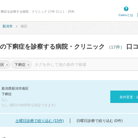
下痢症を診察する病院・クリニック 17件 口コミ・評判
Calooとは
新潟市
南区
区の下痢症を診察する病院・クリニック
口コ
（17件）
×
×
南区
下痢症
新潟県新潟市南区
下痢症
条件変更・
なし
なし (曜日や時間帯を指定できます)
土曜日診療で絞り込む (15件)
日曜日診療で絞り込む (0件)