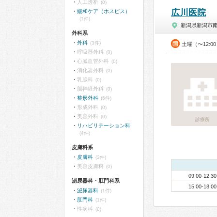
人工透析
(0)
広川医院
緩和ケア（ホスピス）
(1件)
新潟県新潟市
外科系
外科
(3件)
土曜（〜12:0
呼吸器外科
(0)
心臓血管外科
(0)
消化器外科
(0)
乳腺科
(0)
脳神経外科
(0)
整形外科
(6件)
形成外科
(0)
美容外科
(0)
診療所
リハビリテーション科
(4件)
皮膚科系
皮膚科
(3件)
美容皮膚科
(0)
09:00-12:30
泌尿器科・肛門科系
15:00-18:00
泌尿器科
(1件)
肛門科
(1件)
性病科
(0)