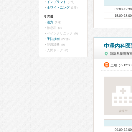
インプラント
(2件)
ホワイトニング
(1件)
09:00-12:30
15:00-18:00
その他
漢方
(1件)
救急科
(0)
ペインクリニック
(0)
予防接種
(22件)
健康診断
(0)
中澤内科医
人間ドック
(0)
新潟県新潟市
土曜（〜12:3
診療所
09:00-12:00