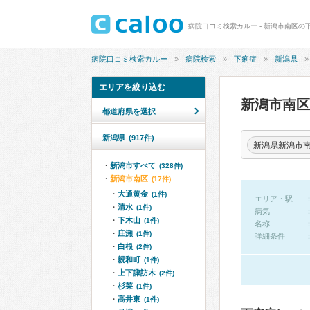
病院口コミ検索カルー - 新潟市南区の
病院口コミ検索カルー
病院検索
下痢症
新潟県
エリアを絞り込む
新潟市南
都道府県を選択
新潟県
(917件)
新潟県新潟市
新潟市すべて
(328件)
新潟市南区
(17件)
大通黄金
(1件)
エリア・駅
清水
(1件)
病気
下木山
(1件)
名称
庄瀬
(1件)
詳細条件
白根
(2件)
親和町
(1件)
上下諏訪木
(2件)
杉菜
(1件)
高井東
(1件)