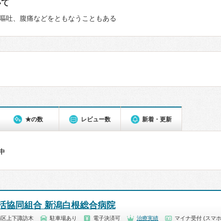
いて
嘔吐、腹痛などをともなうこともある
★の数
レビュー数
新着・更新
件中
活協同組合 新潟白根総合病院
南区上下諏訪木
駐車場あり
電子決済可
治療実績
マイナ受付 (スマホ