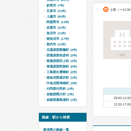
妙高市
(7件)
土曜（〜12:0
五泉市
(19件)
上越市
(84件)
阿賀野市
(13件)
佐渡市
(22件)
魚沼市
(14件)
南魚沼市
(17件)
胎内市
(14件)
北蒲原郡聖籠町
(3件)
西蒲原郡弥彦村
病院
(2件)
南蒲原郡田上町
(3件)
東蒲原郡阿賀町
(6件)
三島郡出雲崎町
(2件)
南魚沼郡湯沢町
(1件)
中魚沼郡津南町
(3件)
刈羽郡刈羽村
(1件)
岩船郡関川村
(2件)
09:00-12:00
岩船郡粟島浦村
(1件)
13:30-17:00
路線・駅から検索
新潟県の路線一覧