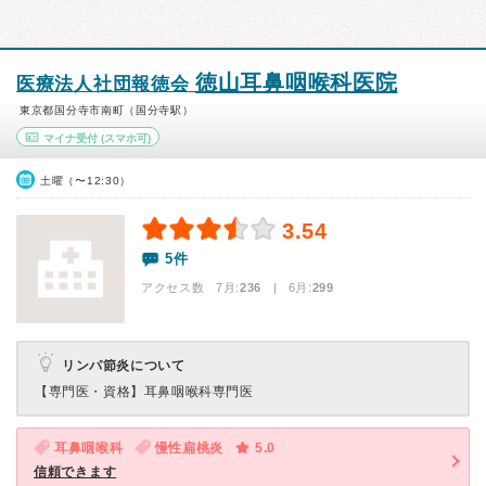
徳山耳鼻咽喉科医院
医療法人社団報徳会
東京都国分寺市南町（国分寺駅）
マイナ受付
(スマホ可)
土曜（〜12:30）
3.54
5件
アクセス数 7月:
236
| 6月:
299
リンパ節炎について
【専門医・資格】
耳鼻咽喉科専門医
耳鼻咽喉科
慢性扁桃炎
5.0
信頼できます