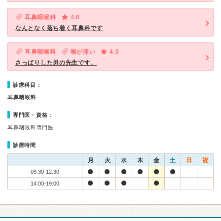
耳鼻咽喉科
4.0
なんとなく落ち着く耳鼻科です
耳鼻咽喉科
喉が痛い
4.0
さっぱりした男の先生です。
診療科目：
耳鼻咽喉科
専門医・資格：
耳鼻咽喉科専門医
診療時間
月
火
水
木
金
土
日
祝
09:30-12:30
14:00-19:00