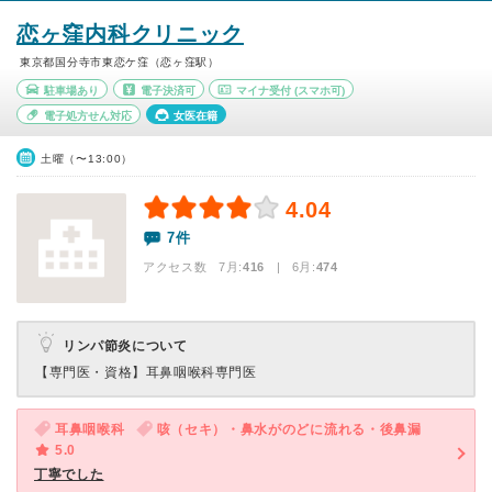
恋ヶ窪内科クリニック
東京都国分寺市東恋ケ窪（恋ヶ窪駅）
駐車場あり
電子決済可
マイナ受付
(スマホ可)
電子処方せん対応
女医在籍
土曜（〜13:00）
4.04
7件
アクセス数 7月:
416
| 6月:
474
リンパ節炎について
【専門医・資格】
耳鼻咽喉科専門医
耳鼻咽喉科
咳（セキ）・鼻水がのどに流れる・後鼻漏
5.0
丁寧でした