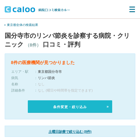
« 東京都全体の検索結果
国分寺市のリンパ節炎を診察する病院・クリ
ニック
口コミ・評判
（8件）
8件の医療機関が見つかりました
エリア・駅
東京都国分寺市
病気
リンパ節炎
名称
なし
詳細条件
なし (曜日や時間帯を指定できます)
条件変更・絞り込み
土曜日診療で絞り込む (8件)