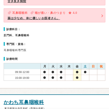
古き良き病院
耳鼻咽喉科
喉が痛い・鼻のつまり
4.0
薬は少なめ、体に優しいお医者さん。
診療科目：
肛門科、耳鼻咽喉科
専門医・資格：
耳鼻咽喉科専門医
診療時間
月
火
水
木
金
土
日
祝
09:30-12:00
15:00-19:00
かわち耳鼻咽喉科
東京都国分寺市泉町（西国分寺駅）