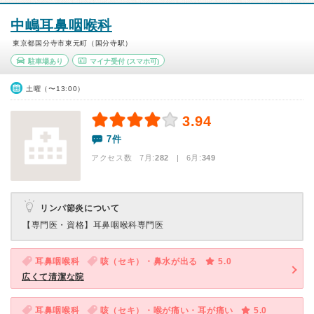
中嶋耳鼻咽喉科
東京都国分寺市東元町（国分寺駅）
駐車場あり
マイナ受付
(スマホ可)
土曜（〜13:00）
3.94
7件
アクセス数 7月:
282
| 6月:
349
リンパ節炎について
【専門医・資格】
耳鼻咽喉科専門医
耳鼻咽喉科
咳（セキ）・鼻水が出る
5.0
広くて清潔な院
耳鼻咽喉科
咳（セキ）・喉が痛い・耳が痛い
5.0