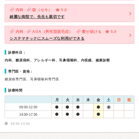
内科
咳（セキ）
5.0
綺麗な病院で、先生も親切です
内科
AGA（男性型脱毛症）
髪が抜ける
5.0
システマチックにスムーズな利用ができる
診療科目：
内科、糖尿病科、アレルギー科、耳鼻咽喉科、内視鏡、健康診断
専門医・資格：
糖尿病専門医、耳鼻咽喉科専門医
診療時間
月
火
水
木
金
土
日
祝
09:00-12:30
14:00-17:30
09:00-13:00