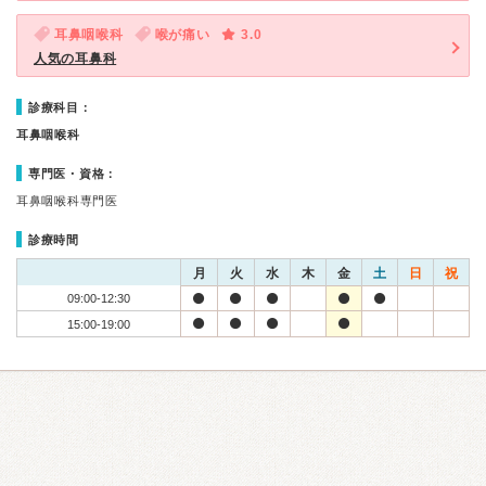
耳鼻咽喉科
喉が痛い
3.0
人気の耳鼻科
診療科目：
耳鼻咽喉科
専門医・資格：
耳鼻咽喉科専門医
診療時間
月
火
水
木
金
土
日
祝
09:00-12:30
15:00-19:00