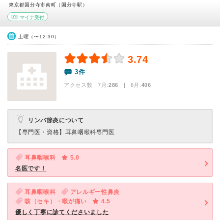
東京都国分寺市南町（国分寺駅）
マイナ受付
土曜（〜12:30）
3.74
3件
アクセス数 7月:
286
| 6月:
406
リンパ節炎について
【専門医・資格】
耳鼻咽喉科専門医
耳鼻咽喉科
5.0
名医です！
耳鼻咽喉科
アレルギー性鼻炎
咳（セキ）・喉が痛い
4.5
優しく丁寧に診てくださいました