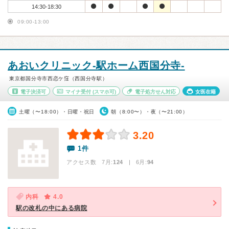
14:30-18:30
09:00-13:00
あおいクリニック-駅ホーム西国分寺-
東京都国分寺市西恋ケ窪（西国分寺駅）
電子決済可
マイナ受付
(スマホ可)
電子処方せん対応
女医在籍
土曜（〜18:00）・日曜・祝日
朝（8:00〜）・夜（〜21:00）
3.20
1件
アクセス数 7月:
124
| 6月:
94
内科
4.0
駅の改札の中にある病院