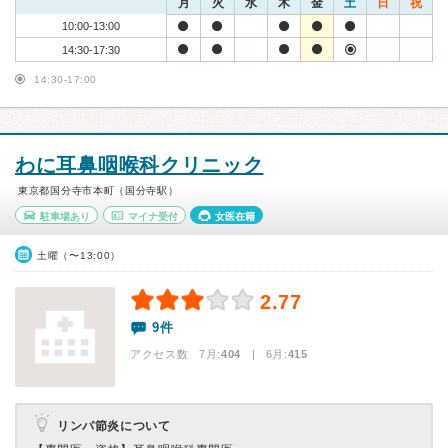
月
火
水
木
金
土
日
祝
10:00-13:00
14:30-17:30
14:30-17:00
わに耳鼻咽喉科クリニック
東京都国分寺市本町（国分寺駅）
駐車場あり
マイナ受付
女医在籍
土曜（〜13:00）
2.77
9件
アクセス数 7月:
404
| 6月:
415
リンパ節炎について