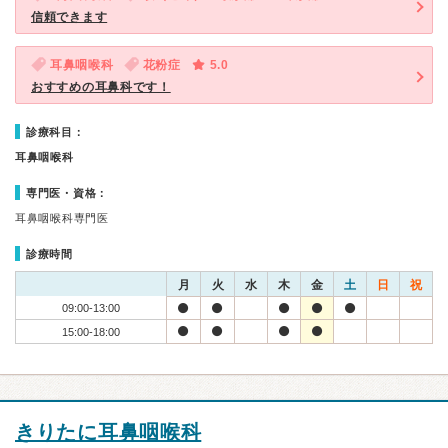
信頼できます
耳鼻咽喉科
花粉症
5.0
おすすめの耳鼻科です！
診療科目：
耳鼻咽喉科
専門医・資格：
耳鼻咽喉科専門医
診療時間
月
火
水
木
金
土
日
祝
09:00-13:00
15:00-18:00
きりたに耳鼻咽喉科