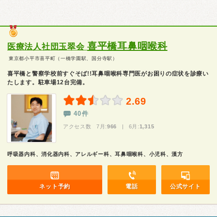
喜平橋耳鼻咽喉科
医療法人社団玉翠会
東京都小平市喜平町（一橋学園駅、国分寺駅）
喜平橋と警察学校前すぐそば!!耳鼻咽喉科専門医がお困りの症状を診療い
たします。駐車場12台完備。
2.69
40件
アクセス数 7月:
966
| 6月:
1,315
呼吸器内科、消化器内科、アレルギー科、耳鼻咽喉科、小児科、漢方
ネット予約
電話
公式サイト