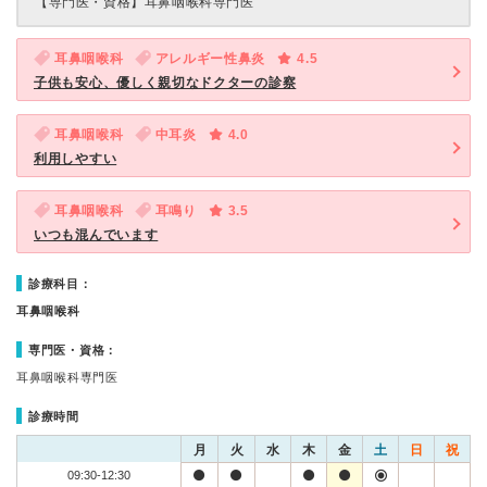
【専門医・資格】
耳鼻咽喉科専門医
耳鼻咽喉科
アレルギー性鼻炎
4.5
子供も安心、優しく親切なドクターの診察
耳鼻咽喉科
中耳炎
4.0
利用しやすい
耳鼻咽喉科
耳鳴り
3.5
いつも混んでいます
診療科目：
耳鼻咽喉科
専門医・資格：
耳鼻咽喉科専門医
診療時間
月
火
水
木
金
土
日
祝
09:30-12:30