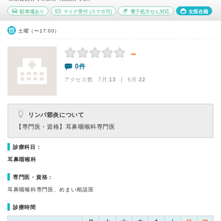
駐車場あり
マイナ受付
(スマホ可)
電子処方せん対応
女医在籍
土曜（〜17:00）
－
0件
アクセス数 7月:
13
| 6月:
22
リンパ節炎について
【専門医・資格】
耳鼻咽喉科専門医
診療科目：
耳鼻咽喉科
専門医・資格：
耳鼻咽喉科専門医、めまい相談医
診療時間