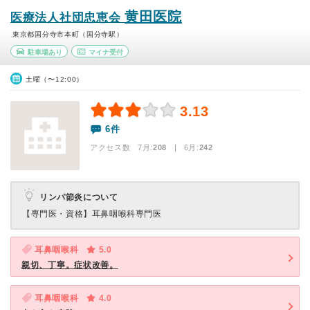
黄田医院
医療法人社団忠恵会
東京都国分寺市本町（国分寺駅）
駐車場あり
マイナ受付
土曜（〜12:00）
3.13
6件
アクセス数 7月:
208
| 6月:
242
リンパ節炎について
【専門医・資格】
耳鼻咽喉科専門医
耳鼻咽喉科
5.0
親切、丁寧。症状改善。
耳鼻咽喉科
4.0