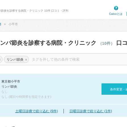
パ節炎を診察する病院・クリニック 10件 口コミ・評判
Calooとは
都
小平市
リンパ節炎を診察する病院・クリニック
口コ
（10件）
×
×
リンパ節炎
東京都小平市
リンパ節炎
条件変更・
なし
なし (曜日や時間帯を指定できます)
土曜日診療で絞り込む (9件)
日曜日診療で絞り込む (1件)