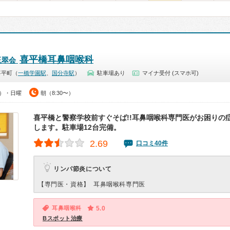
喜平橋耳鼻咽喉科
玉翠会
喜平町（
一橋学園駅
、
国分寺駅
）
駐車場あり
マイナ受付 (スマホ可)
0）・日曜
朝（8:30〜）
喜平橋と警察学校前すぐそば!!耳鼻咽喉科専門医がお困りの
します。駐車場12台完備。
2.69
口コミ40件
リンパ節炎について
【専門医・資格】
耳鼻咽喉科専門医
耳鼻咽喉科
5.0
Bスポット治療