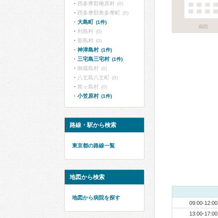
西多摩郡檜原村
(0)
西多摩郡奥多摩町
(0)
大島町
(1件)
病院
利島村
(0)
新島村
(0)
神津島村
(1件)
三宅島三宅村
(1件)
御蔵島村
(0)
八丈島八丈町
(0)
青ヶ島村
(0)
小笠原村
(1件)
路線・駅から検索
東京都の路線一覧
地図から検索
地図から病院を探す
09:00-12:00
13:00-17:00