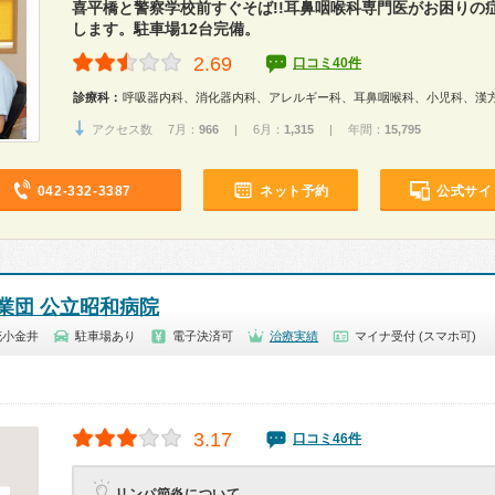
喜平橋と警察学校前すぐそば!!耳鼻咽喉科専門医がお困りの
します。駐車場12台完備。
2.69
口コミ40件
診療科：
呼吸器内科、消化器内科、アレルギー科、耳鼻咽喉科、小児科、漢
アクセス数 7月：
966
| 6月：
1,315
| 年間：
15,795
042-332-3387
ネット予約
公式サイ
業団 公立昭和病院
花小金井
駐車場あり
電子決済可
治療実績
マイナ受付 (スマホ可)
3.17
口コミ46件
リンパ節炎について