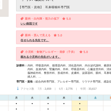
【専門医・資格】
耳鼻咽喉科専門医
眼科・白内障・視力の低下
5.0
いい病院です
眼科・歪んで見える
5.0
任せられる先生です。
小児科・食物アレルギー・発疹（子供）
5.0
頼れる小児科の先生がいます。
診療科：
内科、呼吸器内科、循環器内科、消化器内科、内分泌代謝科、糖尿
内科、血液内科、腎臓内科、外科、呼吸器外科、心臓血管外科、消
脳神経外科、整形外科、形成外科、皮膚科、泌尿器科、眼科、耳鼻
婦人科、…
専門医・資格：
アクセス数 7月：
2,659
| 6月：
2,776
| 年間：
33,617
月
火
水
木
金
土
●
●
●
●
●
●
●
●