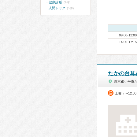
健康診断
(9件)
人間ドック
(5件)
09:00-12:00
14:00-17:15
たかの台耳
東京都小平市
土曜（〜12:3