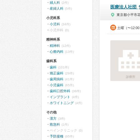
婦人科
(2件)
医療法人社団
産婦人科
(5件)
東京都小平市
小児科系
小児科
(34件)
土曜（〜12:0
小児外科
(0)
精神科系
精神科
(12件)
心療内科
(13件)
歯科系
歯科
(101件)
矯正歯科
(29件)
診療所
歯周病科
(41件)
小児歯科
(65件)
歯科口腔外科
(36件)
インプラント
(4件)
ホワイトニング
(4件)
その他
漢方
(3件)
救急科
(1件)
ペインクリニック
(0)
予防接種
(95件)