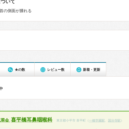
について
首の側面が腫れる
★の数
レビュー数
新着・更新
件中
喜平橋耳鼻咽喉科
玉翠会
東京都小平市 喜平町（
一橋学園駅
、
国分寺駅
）