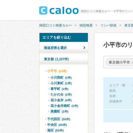
病院口コミ検索カルー - 小平市のリン
病院口コミ検索カルー
病院検索
リンパ節炎
東京
エリアを絞り込む
小平市の
都道府県を選択
東京都
(1,107件)
東京都小平市
小平市
(10件)
小川西町
(1件)
小川東町
(1件)
エリア・駅
喜平町
(1件)
病気
たかの台
(1件)
名称
花小金井
(4件)
詳細条件
花小金井南町
(1件)
美園町
(1件)
千代田区
(36件)
中央区
(36件)
港区
(50件)