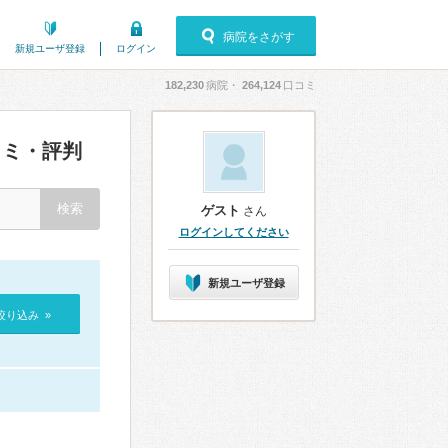
病院をさがす
新規ユーザ登録
ログイン
182,230
病院・
264,124
口コミ
ミ・評判
ゲスト
さん
ログインしてください
新規ユーザ登録
絞り込み »