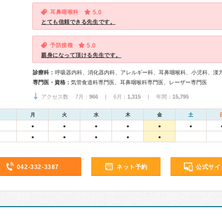
耳鼻咽喉科
5.0
とても信頼できる先生です。
予防接種
5.0
親身になって頂ける先生です。
診療科：
呼吸器内科、消化器内科、アレルギー科、耳鼻咽喉科、小児科、漢
専門医・資格：
気管食道科専門医、耳鼻咽喉科専門医、レーザー専門医
アクセス数 7月：
966
| 6月：
1,315
| 年間：
15,795
月
火
水
木
金
土
●
●
●
●
●
●
●
●
●
●
●
042-332-3387
ネット予約
公式サイ