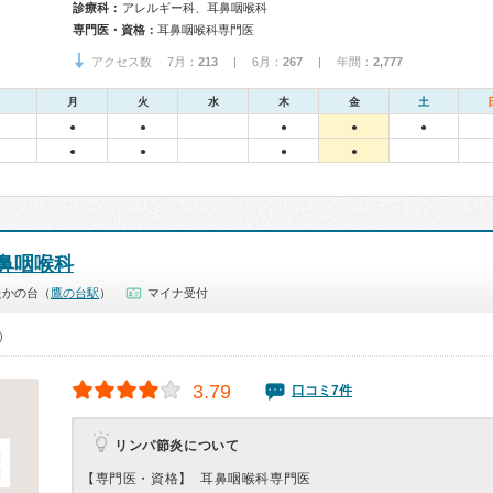
診療科：
アレルギー科、耳鼻咽喉科
専門医・資格：
耳鼻咽喉科専門医
アクセス数 7月：
213
| 6月：
267
| 年間：
2,777
月
火
水
木
金
土
●
●
●
●
●
●
●
●
●
鼻咽喉科
たかの台（
鷹の台駅
）
マイナ受付
0）
3.79
口コミ7件
リンパ節炎について
【専門医・資格】
耳鼻咽喉科専門医