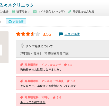
佐々木クリニック
花小金井
駐車場あり
マイナ受付 (スマホ可)
電子処方せん対応
女医在籍
0）
3.55
口コミ14件
リンパ節炎について
【専門医・資格】
耳鼻咽喉科専門医
耳鼻咽喉科・インフルエンザ
5.0
発熱外来でお世話になりました。
耳鼻咽喉科・アレルギー性鼻炎
5.0
アレルギー、花粉症でお世話になっています。
耳鼻咽喉科・耳鳴り
5.0
ネットで予約できる