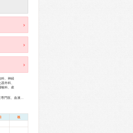
病科、神経
化器外科、
咽喉科、産
総合内科専門医、アレルギー専門医、リウマチ専門医、感染症専門医、血液専門医、外科専門医、糖尿病専門医、内分泌代謝科専門医、甲状腺専門医、呼吸器専門医、呼吸器外科専門医、気管支鏡専門医、循環器専門医、心臓血管外科専門医、高血圧専門医、不整脈専門医、消化器病専門医、消化器外科専門医、肝臓専門医、消化器内視鏡専門医、泌尿器科専門医、腎臓専門医、脳血管内治療専門医、神経内科専門医、脳神経外科専門医、整形外科専門医、脊椎脊髄外科専門医、形成外科専門医、皮膚科専門医、眼科専門医、耳鼻咽喉科専門医、産婦人科専門医、婦人科腫瘍専門医、産科婦人科腹腔鏡技術認定医、女性ヘルスケア専門医、小児科専門医、小児神経専門医、精神科専門医、心療内科専門医、麻酔科専門医、ペインクリニック専門医、病理専門医、口腔外科専門医、放射線科専門医、臨床遺伝専門医、救急科専門医、がん薬物療法専門医、がん治療認定医
日
祝