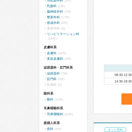
消化器外科
(2件)
乳腺科
(2件)
脳神経外科
(7件)
整形外科
(17件)
形成外科
(4件)
美容外科
(0)
リハビリテーション科
(18件)
皮膚科系
皮膚科
(24件)
美容皮膚科
(2件)
泌尿器科・肛門科系
泌尿器科
(7件)
08:30-12:30
肛門科
(5件)
14:30-18:30
性病科
(0)
眼科系
眼科
(10件)
耳鼻咽喉科系
耳鼻咽喉科
(10件)
産婦人科系
産科
(1件)
ネット予約