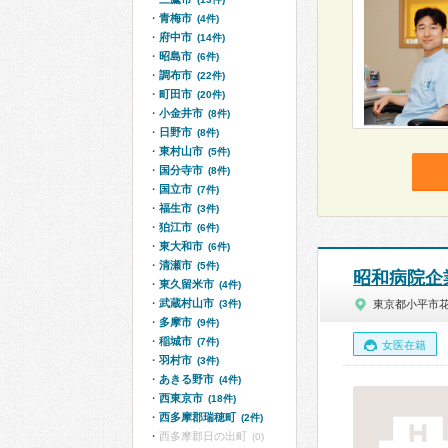
青梅市
(4件)
府中市
(14件)
昭島市
(6件)
調布市
(22件)
町田市
(20件)
小金井市
(8件)
日野市
(8件)
東村山市
(5件)
国分寺市
(8件)
国立市
(7件)
福生市
(3件)
狛江市
(6件)
東大和市
(6件)
清瀬市
(5件)
昭和病院企
東久留米市
(4件)
武蔵村山市
(3件)
東京都小平市
多摩市
(9件)
稲城市
(7件)
女医在籍
羽村市
(3件)
あきる野市
(4件)
西東京市
(18件)
西多摩郡瑞穂町
(2件)
西多摩郡日の出町
(0)