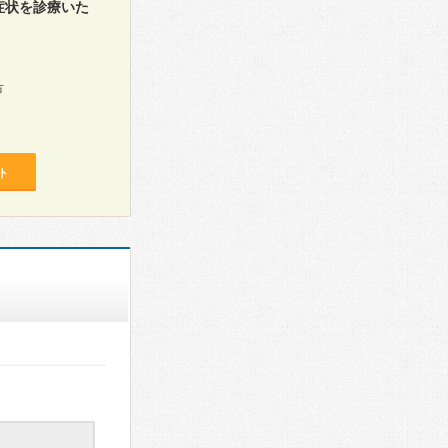
症状を診療いた
方
ト