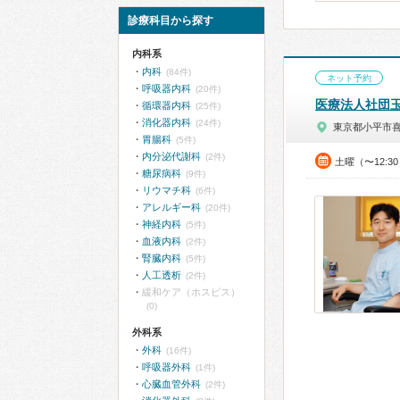
診療科目から探す
内科系
内科
(84件)
ネット予約
呼吸器内科
(20件)
医療法人社団
循環器内科
(25件)
消化器内科
(24件)
東京都小平市
胃腸科
(5件)
内分泌代謝科
(2件)
土曜（〜12:3
糖尿病科
(9件)
リウマチ科
(6件)
アレルギー科
(20件)
神経内科
(5件)
血液内科
(2件)
腎臓内科
(5件)
人工透析
(2件)
緩和ケア（ホスピス）
(0)
外科系
外科
(16件)
呼吸器外科
(1件)
心臓血管外科
(2件)