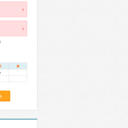
方
日
祝
●
ト