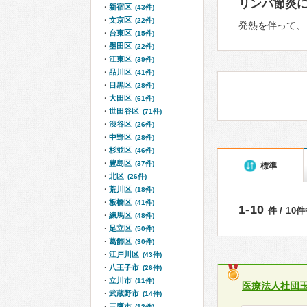
リンパ節炎
新宿区
(43件)
文京区
(22件)
発熱を伴って、
台東区
(15件)
墨田区
(22件)
江東区
(39件)
品川区
(41件)
目黒区
(28件)
大田区
(61件)
世田谷区
(71件)
渋谷区
(26件)
中野区
(28件)
杉並区
(46件)
豊島区
(37件)
標準
北区
(26件)
荒川区
(18件)
板橋区
(41件)
1-10
件 / 10
練馬区
(48件)
足立区
(50件)
葛飾区
(30件)
江戸川区
(43件)
八王子市
(26件)
立川市
(11件)
医療法人社団
武蔵野市
(14件)
三鷹市
(13件)