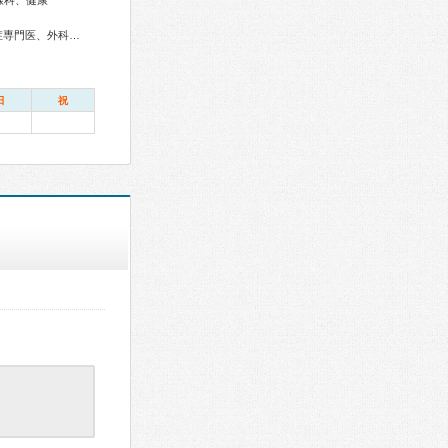
線科、健康
総合内科専門医、アレルギー専門医、リウマチ専門医、感染症専門医、外科専門医、呼吸器専門医、呼吸器外科専門医、気管支鏡専門医、循環器専門医、消化器病専門医、消化器外科専門医、肝臓専門医、大腸肛門病専門医、消化器内視鏡専門医、泌尿器科専門医、神経内科専門医、整形外科専門医、リハビリテーション科専門医、眼科専門医、耳鼻咽喉科専門医、認知症専門医、麻酔科専門医、放射線科専門医、漢方専門医、がん治療認定医、温泉療法専門医
日
祝