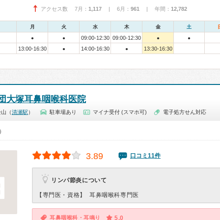
アクセス数 7月：
1,117
| 6月：
961
| 年間：
12,782
月
火
水
木
金
土
09:00-12:30
09:00-12:30
●
●
●
●
13:00-16:30
14:00-16:30
13:30-16:30
●
●
団大塚耳鼻咽喉科医院
松山（
清瀬駅
）
駐車場あり
マイナ受付 (スマホ可)
電子処方せん対応
0）
3.89
口コミ11件
リンパ節炎について
【専門医・資格】
耳鼻咽喉科専門医
耳鼻咽喉科・耳鳴り
5.0