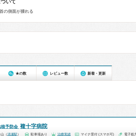
について
首の側面が腫れる
★の数
レビュー数
新着・更新
複十字病院
結核予防会
松山（
清瀬駅
）
駐車場あり
治療実績
マイナ受付 (スマホ可)
電子処