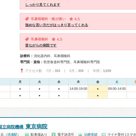
しっかり見てくれます
耳鼻咽喉科・喉が痛い
4.5
強めな言い方だがはっきり言ってくれる
耳鼻咽喉科
4.5
昔ながらの病院です
診療科：
消化器内科、耳鼻咽喉科
専門医・資格：
気管食道科専門医、耳鼻咽喉科専門医
アクセス数 7月：
354
| 6月：
309
| 年間：
3,839
月
火
水
木
金
土
14:00-19:00
09:00-14:00
●
●
●
●
●
●
●
●
東京病院
国立病院機構
竹丘（
清瀬駅
）
駐車場あり
電子決済可
治療実績
マイナ受付 (スマホ