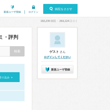
病院をさがす
新規ユーザ登録
ログイン
182,230
病院・
264,124
口コミ
ミ・評判
ゲスト
さん
ログインしてください
新規ユーザ登録
絞り込み »