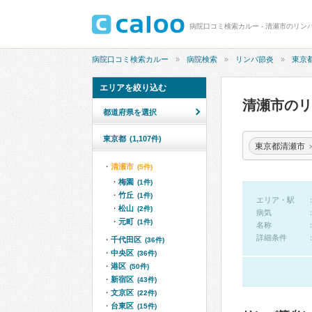
病院口コミ検索カルー - 清瀬市のリン
病院口コミ検索カルー
病院検索
リンパ節炎
東京
エリアを絞り込む
清瀬市の
都道府県を選択
東京都
(1,107件)
東京都清瀬市
清瀬市
(5件)
梅園
(1件)
竹丘
(1件)
エリア・駅
松山
(2件)
病気
元町
(1件)
名称
詳細条件
千代田区
(36件)
中央区
(36件)
港区
(50件)
新宿区
(43件)
文京区
(22件)
台東区
(15件)