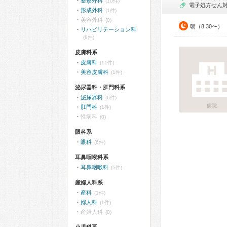
整形外科
(10件)
電子処方せん
形成外科
(1件)
美容外科
(0)
朝（8:30〜）
リハビリテーション科
(8件)
皮膚科系
皮膚科
(11件)
美容皮膚科
(1件)
泌尿器科・肛門科系
泌尿器科
(6件)
病院
肛門科
(1件)
性病科
(0)
眼科系
眼科
(6件)
耳鼻咽喉科系
耳鼻咽喉科
(5件)
産婦人科系
産科
(1件)
婦人科
(1件)
産婦人科
(0)