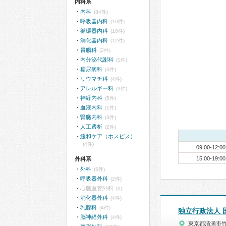
内科系
内科
(34件)
呼吸器内科
(10件)
循環器内科
(10件)
消化器内科
(12件)
胃腸科
(2件)
内分泌代謝科
(1件)
糖尿病科
(3件)
リウマチ科
(4件)
アレルギー科
(9件)
神経内科
(5件)
血液内科
(1件)
腎臓内科
(3件)
人工透析
(2件)
緩和ケア（ホスピス）
(4件)
09:00-12:00
15:00-19:00
外科系
外科
(5件)
呼吸器外科
(2件)
心臓血管外科
(0)
消化器外科
(4件)
乳腺科
(4件)
独立行政法人 
脳神経外科
(4件)
東京都清瀬市