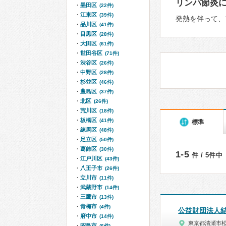
リンパ節炎
墨田区
(22件)
江東区
(39件)
発熱を伴って、
品川区
(41件)
目黒区
(28件)
大田区
(61件)
世田谷区
(71件)
渋谷区
(26件)
中野区
(28件)
杉並区
(46件)
豊島区
(37件)
北区
(26件)
荒川区
(18件)
板橋区
(41件)
標準
練馬区
(48件)
足立区
(50件)
葛飾区
(30件)
1-5
件 / 5件中
江戸川区
(43件)
八王子市
(26件)
立川市
(11件)
武蔵野市
(14件)
三鷹市
(13件)
青梅市
(4件)
公益財団法人
府中市
(14件)
東京都清瀬市
昭島市
(6件)