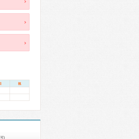
日
祝
可)