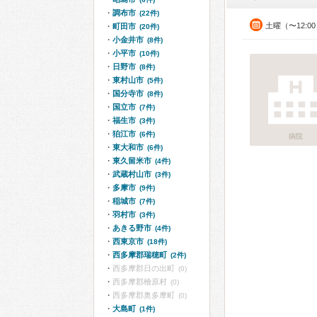
調布市
(22件)
土曜（〜12:0
町田市
(20件)
小金井市
(8件)
小平市
(10件)
日野市
(8件)
東村山市
(5件)
国分寺市
(8件)
国立市
(7件)
福生市
(3件)
狛江市
(6件)
病院
東大和市
(6件)
東久留米市
(4件)
武蔵村山市
(3件)
多摩市
(9件)
稲城市
(7件)
羽村市
(3件)
あきる野市
(4件)
西東京市
(18件)
西多摩郡瑞穂町
(2件)
西多摩郡日の出町
(0)
西多摩郡檜原村
(0)
西多摩郡奥多摩町
(0)
大島町
(1件)