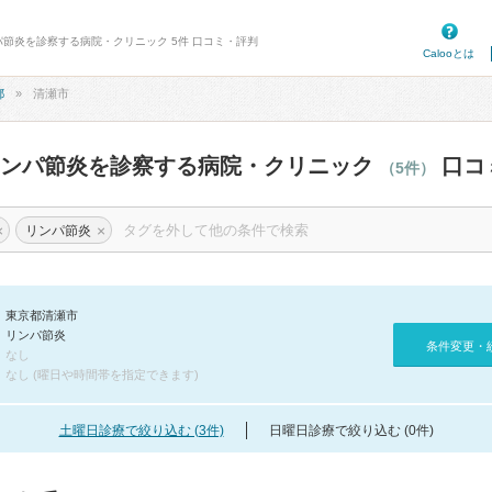
パ節炎を診察する病院・クリニック 5件 口コミ・評判
Calooとは
都
清瀬市
リンパ節炎を診察する病院・クリニック
口コ
（5件）
×
×
リンパ節炎
東京都清瀬市
リンパ節炎
条件変更・
なし
なし (曜日や時間帯を指定できます)
土曜日診療で絞り込む (3件)
日曜日診療で絞り込む (0件)