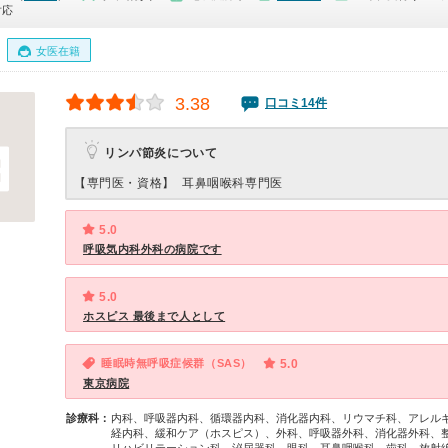
対応
女医在籍
3.38
口コミ14件
リンパ節炎について
【専門医・資格】
耳鼻咽喉科専門医
5.0
呼吸気内科外科の病院です
5.0
ホスピス 最後まで人として
睡眠時無呼吸症候群（SAS）
5.0
東京病院
診療科：
内科、呼吸器内科、循環器内科、消化器内科、リウマチ科、アレル
経内科、緩和ケア（ホスピス）、外科、呼吸器外科、消化器外科、