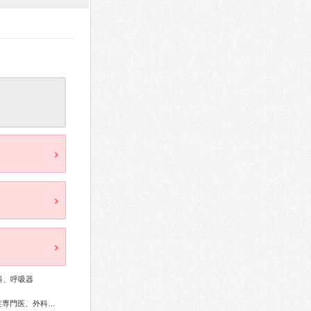
科、呼吸器
総合内科専門医、アレルギー専門医、リウマチ専門医、感染症専門医、外科専門医、糖尿病専門医、内分泌代謝科専門医、甲状腺専門医、呼吸器専門医、呼吸器外科専門医、気管支鏡専門医、循環器専門医、不整脈専門医、消化器病専門医、消化器外科専門医、肝臓専門医、消化器内視鏡専門医、神経内科専門医、脳神経外科専門医、皮膚科専門医、耳鼻咽喉科専門医、乳腺専門医、認知症専門医、麻酔科専門医、細胞診専門医、超音波専門医、病理専門医、核医学専門医、放射線科専門医、臨床遺伝専門医、がん治療認定医、日本睡眠学会専門医