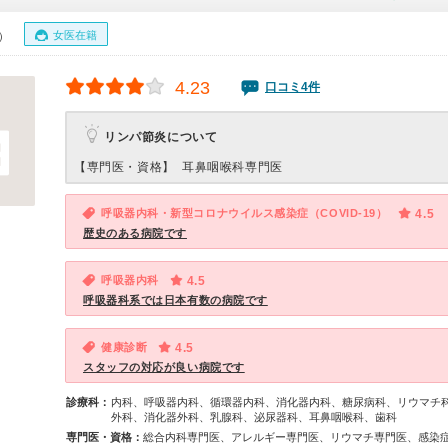
女医在籍
0）
4.23
口コミ4件
リンパ節炎について
【専門医・資格】
耳鼻咽喉科専門医
呼吸器内科・新型コロナウイルス感染症（COVID-19）
4.5
歴史のある病院です
呼吸器内科
4.5
呼吸器科系では日本有数の病院です
健康診断
4.5
スタッフの対応が良い病院です
診療科：
内科、呼吸器内科、循環器内科、消化器内科、糖尿病科、リウマチ
外科、消化器外科、乳腺科、泌尿器科、耳鼻咽喉科、歯科
専門医・資格：