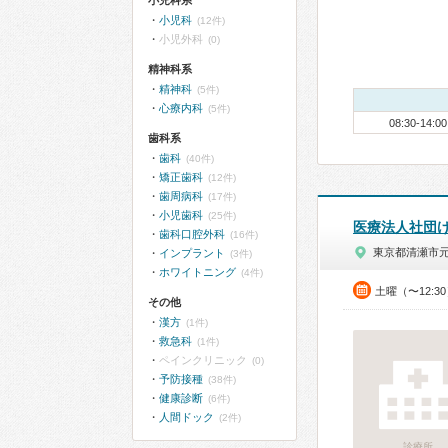
小児科系
小児科
(12件)
小児外科
(0)
精神科系
精神科
(5件)
心療内科
(5件)
08:30-14:00
歯科系
歯科
(40件)
矯正歯科
(12件)
歯周病科
(17件)
小児歯科
(25件)
医療法人社団
歯科口腔外科
(16件)
東京都清瀬市
インプラント
(3件)
ホワイトニング
(4件)
土曜（〜12:3
その他
漢方
(1件)
救急科
(1件)
ペインクリニック
(0)
予防接種
(38件)
健康診断
(6件)
人間ドック
(2件)
診療所