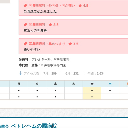
耳鼻咽喉科・外耳炎・耳が痛い
4.5
外耳炎でかかりました
耳鼻咽喉科
3.5
駅近くの耳鼻科
耳鼻咽喉科・鼻のつまり
3.5
通いやすい
診療科：
アレルギー科、耳鼻咽喉科
専門医・資格：
耳鼻咽喉科専門医
アクセス数 7月：
199
| 6月：
232
| 年間：
2,634
月
火
水
木
金
土
●
●
●
●
●
●
●
●
●
ベトレヘムの園病院
慈生会