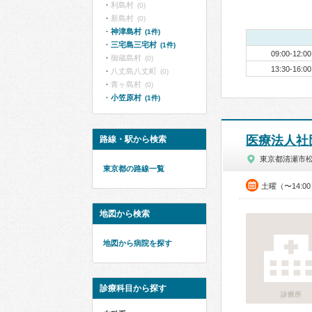
利島村
(0)
新島村
(0)
神津島村
(1件)
三宅島三宅村
(1件)
09:00-12:00
御蔵島村
(0)
13:30-16:00
八丈島八丈町
(0)
青ヶ島村
(0)
小笠原村
(1件)
医療法人社
路線・駅から検索
東京都清瀬市
東京都の路線一覧
土曜（〜14:0
地図から検索
地図から病院を探す
診療科目から探す
診療所