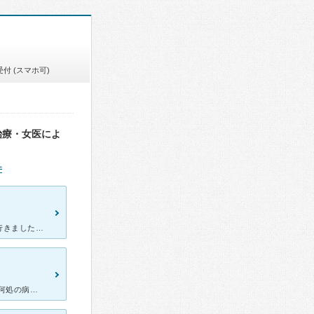
付 (スマホ可)
治療・女医によ
件
急に痔の症状が酷くなり、仕事帰りに見てもらえるところを見つけて行きました。 出産の時にいぼ痔になり、その後たまに痛くなったり、出血したりしたのですが、市販薬でなんとかなっていました。 今回は耐えら
この度、肛門科で痔の手術をさせて頂きました。 部分が部分だけに、何処の病院がいいのか…中々診察をする事を躊躇った結果、長年放置してしまった痔が悪化。慌ててネットで探していた所、当院にたどり着きました