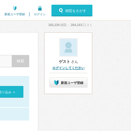
病院をさがす
新規ユーザ登録
ログイン
182,226
病院・
264,163
口コミ
ゲスト
さん
ログインしてください
新規ユーザ登録
絞り込み »