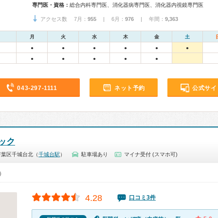
専門医・資格：
総合内科専門医、消化器病専門医、消化器内視鏡専門医
アクセス数 7月：
955
| 6月：
976
| 年間：
9,363
月
火
水
木
金
土
●
●
●
●
●
●
●
●
●
●
●
043-297-1111
ネット予約
公式サイ
ック
若葉区千城台北（
千城台駅
）
駐車場あり
マイナ受付 (スマホ可)
0）
4.28
口コミ3件