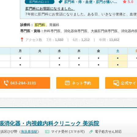
5.0
肛門科・痔・血便・肛門が痛い・肛門から出血
肛門科の口コミ
肛門科にお世話になりました。
診療科：
肛門科
、胃腸科
専門医・資格：
外科専門医、消化器病専門医、大腸肛門病専門医、消化器内
アクセス数 7月：
1,550
| 6月：
1,212
| 年間：
13,652
月
火
水
木
金
土
●
●
●
●
●
●
●
●
●
●
043-284-3101
ネット予約
公式サイ
張消化器・内視鏡内科クリニック 美浜院
美浜区ひび野（
海浜幕張駅
）
マイナ受付 (スマホ可)
電子処方せん対応