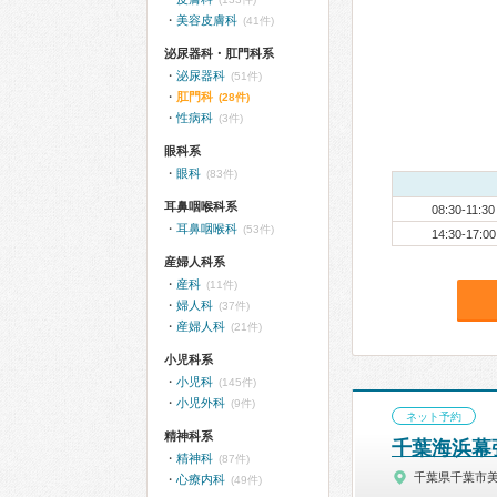
美容皮膚科
(41件)
泌尿器科・肛門科系
泌尿器科
(51件)
肛門科
(28件)
性病科
(3件)
眼科系
眼科
(83件)
耳鼻咽喉科系
08:30-11:30
耳鼻咽喉科
(53件)
14:30-17:00
産婦人科系
産科
(11件)
婦人科
(37件)
産婦人科
(21件)
小児科系
小児科
(145件)
小児外科
(9件)
ネット予約
精神科系
千葉海浜幕
精神科
(87件)
千葉県千葉市
心療内科
(49件)