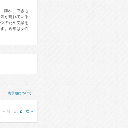
、腫れ、できも
病気が隠れている
部位のため受診を
ます。近年は女性
表示順について
« 前
1
2
次 »