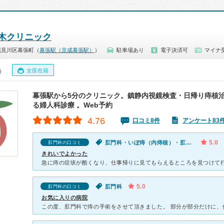
木クリニック
花見川区幕張町（
幕張駅（京成幕張駅）
）
駐車場あり
電子決済可
マイナ受
女医在籍
0）
幕張駅から5分のクリニック。鎮静内視鏡検査・日帰り痔核
る婦人科診療 。Web予約
4.76
口コミ8件
アンケート83
5.0
肛門科・いぼ痔（内痔核）・肛門が痛い・肛門から出血
肛門科の口コミ
きれいでよかった
5.0
肛門科
肛門科の口コミ
お気に入りの病院