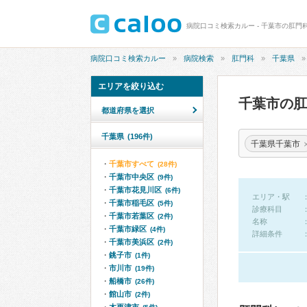
病院口コミ検索カルー - 千葉市の肛門
病院口コミ検索カルー
病院検索
肛門科
千葉県
エリアを絞り込む
千葉市の
都道府県を選択
千葉県
(196件)
千葉県千葉市
千葉市すべて
(28件)
千葉市中央区
(9件)
千葉市花見川区
(6件)
エリア・駅
千葉市稲毛区
(5件)
診療科目
千葉市若葉区
(2件)
名称
千葉市緑区
(4件)
詳細条件
千葉市美浜区
(2件)
銚子市
(1件)
市川市
(19件)
船橋市
(26件)
館山市
(2件)