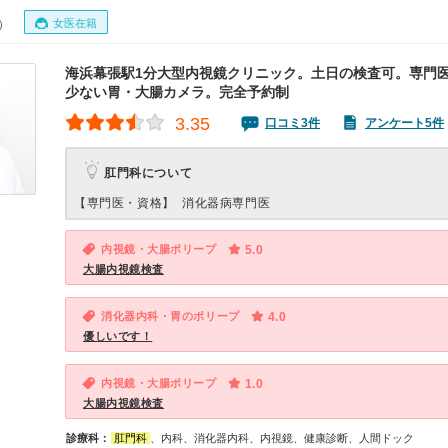
女医在籍
0）
海浜幕張駅1分大型内視鏡クリニック。土日の検査可。専門
少ない胃・大腸カメラ。完全予約制
3.35
口コミ3件
アンケート5件
肛門科について
【専門医・資格】
消化器病専門医
内視鏡・大腸ポリープ
5.0
大腸内視鏡検査
消化器内科・胃のポリープ
4.0
優しいです！
内視鏡・大腸ポリープ
1.0
大腸内視鏡検査
診療科：
肛門科
、内科、消化器内科、内視鏡、健康診断、人間ドック