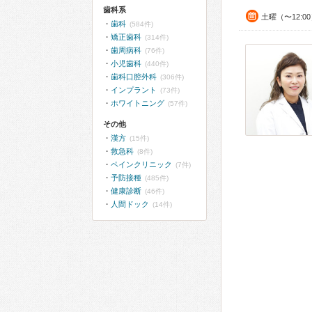
歯科系
土曜（〜12:0
歯科
(584件)
矯正歯科
(314件)
歯周病科
(76件)
小児歯科
(440件)
歯科口腔外科
(306件)
インプラント
(73件)
ホワイトニング
(57件)
その他
漢方
(15件)
救急科
(8件)
ペインクリニック
(7件)
予防接種
(485件)
健康診断
(46件)
人間ドック
(14件)