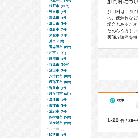
木更津市
(5件)
肛門科につ
松戸市
(10件)
肛門科は、肛
野田市
(5件)
の、便漏れなど
茂原市
(5件)
成田市
(3件)
場合もあるため
佐倉市
(5件)
ためらう方もい
東金市
(1件)
医師が診療を担
旭市
(1件)
習志野市
(2件)
柏市
(11件)
勝浦市
(1件)
市原市
(10件)
流山市
(3件)
八千代市
(8件)
我孫子市
(6件)
鴨川市
(1件)
鎌ケ谷市
(4件)
君津市
(2件)
標準
富津市
(3件)
浦安市
(7件)
四街道市
(5件)
1-20
件 / 28
袖ケ浦市
(2件)
八街市
(0)
印西市
(4件)