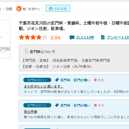
女医在籍
0）・日曜
朝（8:30〜）
千葉市花見川区の肛門科・胃腸科。土曜午前午後・日曜午前
勤。ジオン注射。駐車場。
3.84
口コミ13件
アンケート13
肛門科について
【専門医・資格】
消化器病専門医、大腸肛門病専門医
【診療・治療法】
ジオン注射（ALTA療法）
5.0
肛門科・肛門が痛い
肛門科の口コミ
また行きたいと思います。
5.0
肛門科・肛門が痛い
肛門科の口コミ
安心手術