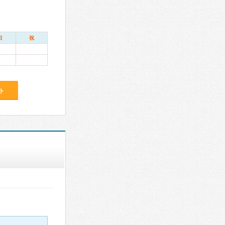
日
祝
ト