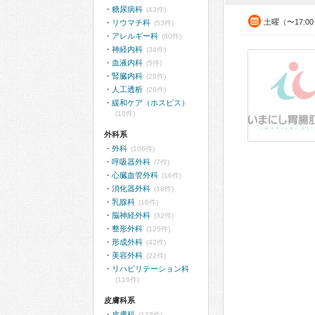
糖尿病科
(43件)
土曜（〜17:0
リウマチ科
(53件)
アレルギー科
(80件)
神経内科
(34件)
血液内科
(5件)
腎臓内科
(26件)
人工透析
(20件)
緩和ケア（ホスピス）
(10件)
外科系
外科
(106件)
呼吸器外科
(7件)
心臓血管外科
(16件)
消化器外科
(18件)
乳腺科
(16件)
脳神経外科
(32件)
整形外科
(125件)
形成外科
(42件)
美容外科
(22件)
リハビリテーション科
(116件)
皮膚科系
皮膚科
(133件)