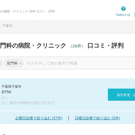
科の病院・クリニック 28件 口コミ・評判
Calooとは
千葉市
肛門科の病院・クリニック
口コミ・評判
（28件）
×
×
肛門科
千葉県千葉市
肛門科
条件変更・
なし
なし (曜日や時間帯を指定できます)
土曜日診療で絞り込む (27件)
日曜日診療で絞り込む (2件)