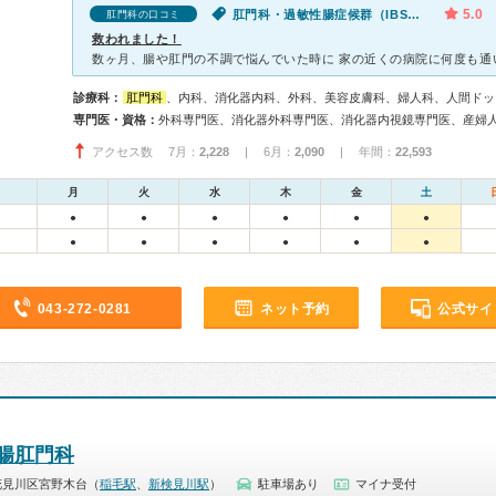
5.0
肛門科・過敏性腸症候群（IBS）・肛門が痛い
肛門科の口コミ
救われました！
診療科：
肛門科
、内科、消化器内科、外科、美容皮膚科、婦人科、人間ドッ
専門医・資格：
外科専門医、消化器外科専門医、消化器内視鏡専門医、産婦
アクセス数 7月：
2,228
| 6月：
2,090
| 年間：
22,593
月
火
水
木
金
土
●
●
●
●
●
●
●
●
●
●
●
●
043-272-0281
ネット予約
公式サイ
腸肛門科
花見川区宮野木台（
稲毛駅
、
新検見川駅
）
駐車場あり
マイナ受付