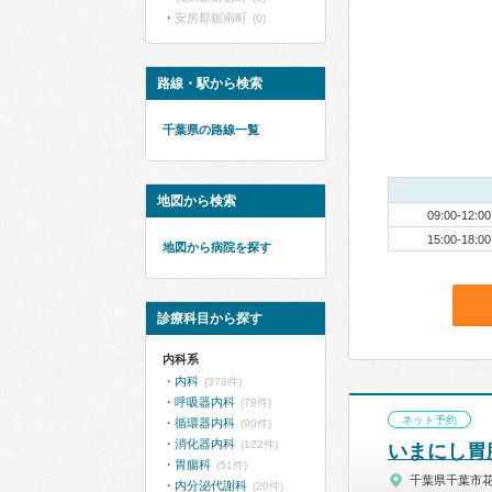
安房郡鋸南町
(0)
路線・駅から検索
千葉県の路線一覧
地図から検索
09:00-12:00
15:00-18:00
地図から病院を探す
診療科目から探す
内科系
内科
(378件)
呼吸器内科
(78件)
ネット予約
循環器内科
(90件)
消化器内科
(122件)
いまにし胃
胃腸科
(51件)
千葉県千葉市
内分泌代謝科
(20件)