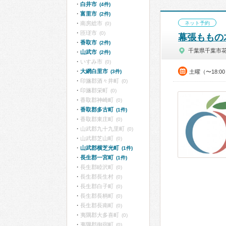
白井市
(4件)
富里市
(2件)
南房総市
ネット予約
(0)
匝瑳市
(0)
幕張ももの
香取市
(2件)
千葉県千葉市
山武市
(2件)
いすみ市
(0)
大網白里市
(3件)
土曜（〜18:0
印旛郡酒々井町
(0)
印旛郡栄町
(0)
香取郡神崎町
(0)
香取郡多古町
(1件)
香取郡東庄町
(0)
山武郡九十九里町
(0)
山武郡芝山町
(0)
山武郡横芝光町
(1件)
長生郡一宮町
(1件)
長生郡睦沢町
(0)
長生郡長生村
(0)
長生郡白子町
(0)
長生郡長柄町
(0)
長生郡長南町
(0)
夷隅郡大多喜町
(0)
夷隅郡御宿町
(0)