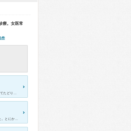
診療。女医常
5件
ネットで、肛門科の医者が少なくがく然としていましたが、5日間かけてたどりついたのがいまにし医院でした。女性の医師がいらっしゃるのと、みなさんの口コミが決め手になりました。家から40分くらいかかりますが
幾つかの病院を回った後に、有名だからという理由でここに行きました。とにかく患者の数が多く、それだけに待ち時間も長くなりがちですが、事前の説明もしっかりしていて、安心して手術に臨めました。手術中の写真を