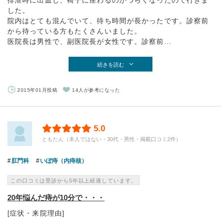
排泄時に出血し、椅子に座わるのがつらくなったので行きま
した。
院内はとても混んでいて、待ち時間が長かったです。診察前
から待っている方もたくさんいました。
医院長は男性で、副医院長が女性です。診察前...
続きを読む
2015年01月投稿
14人が参考になった
5.0
ともたん（本人ではない・30代・男性・掲載口コミ2件）
肛門科
いぼ痔（内痔核）
この口コミは受診から5年以上経過しています。
20年悩んだ痔が10分で・・・
[症状・来院理由]