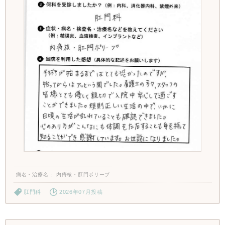
病名・治療名
内痔核・肛門ポリープ
肛門科
2026年07月投稿