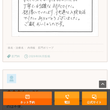
病名・治療名
内痔核 肛門ポリープ
肛門科
2026年06月投稿
3.5
売店がなく、入院荷物が多くなった。エレベーターが無い
ネット予約
電話
公式サイト
のは不便。