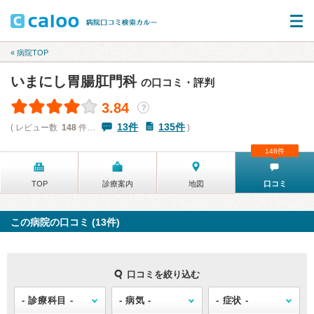
« 病院TOP
いまにし胃腸肛門科
の口コミ・評判
3.84
？
13件
135件
( レビュー数
148
件…
)
148件
TOP
診療案内
地図
口コミ
この病院の口コミ (13件)
口コミを絞り込む