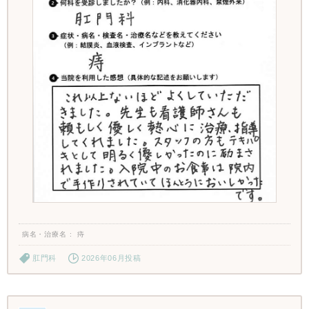
病名・治療名
痔
肛門科
2026年06月投稿