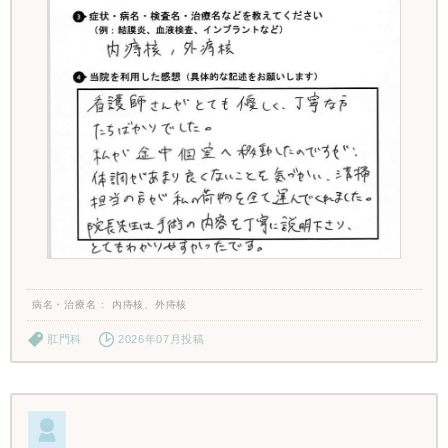
病名・治療名
内痔核、外痔核
肛門科
2026年07月投稿