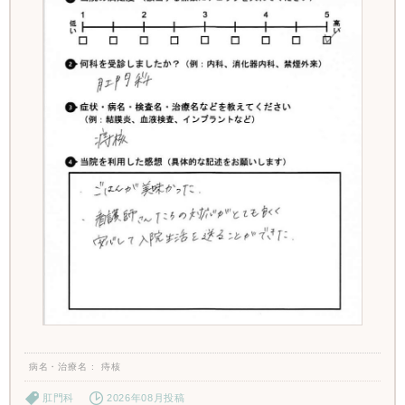
病名・治療名
痔核
肛門科
2026年08月投稿