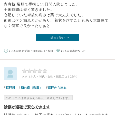
内痔核 裂肛で手術し13日間入院しました。
手術時間は短く驚きました。
心配していた術後の痛みは薬で大丈夫でした。
術後はベン漏れとかがあり、着衣を汚すこともあり大部屋で
なく個室で良かったなぁと...
続きを読む
2015年05月受診 / 2016年01月投稿
20人が参考になった
－
あき（本人・40代・女性・掲載口コミ28件）
肛門科
切れ痔（裂肛）
肛門から出血
この口コミは受診から5年以上経過しています。
診察が適確で安心できます