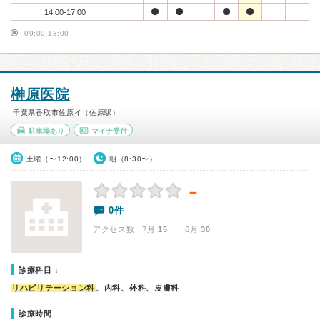
14:00-17:00
09:00-13:00
榊原医院
千葉県香取市佐原イ（佐原駅）
駐車場あり
マイナ受付
土曜（〜12:00）
朝（8:30〜）
－
0件
アクセス数 7月:
15
| 6月:
30
診療科目：
リハビリテーション科
、内科、外科、皮膚科
診療時間