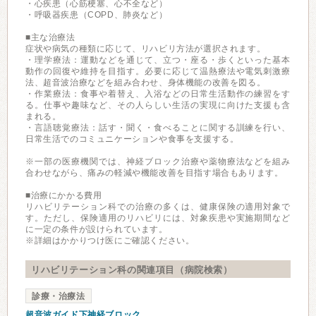
・心疾患（心筋梗塞、心不全など）
・呼吸器疾患（COPD、肺炎など）
■主な治療法
症状や病気の種類に応じて、リハビリ方法が選択されます。
・理学療法：運動などを通じて、立つ・座る・歩くといった基本
動作の回復や維持を目指す。必要に応じて温熱療法や電気刺激療
法、超音波治療などを組み合わせ、身体機能の改善を図る。
・作業療法：食事や着替え、入浴などの日常生活動作の練習をす
る。仕事や趣味など、その人らしい生活の実現に向けた支援も含
まれる。
・言語聴覚療法：話す・聞く・食べることに関する訓練を行い、
日常生活でのコミュニケーションや食事を支援する。
※一部の医療機関では、神経ブロック治療や薬物療法などを組み
合わせながら、痛みの軽減や機能改善を目指す場合もあります。
■治療にかかる費用
リハビリテーション科での治療の多くは、健康保険の適用対象で
す。ただし、保険適用のリハビリには、対象疾患や実施期間など
に一定の条件が設けられています。
※詳細はかかりつけ医にご確認ください。
リハビリテーション科の関連項目（病院検索）
診療・治療法
超音波ガイド下神経ブロック