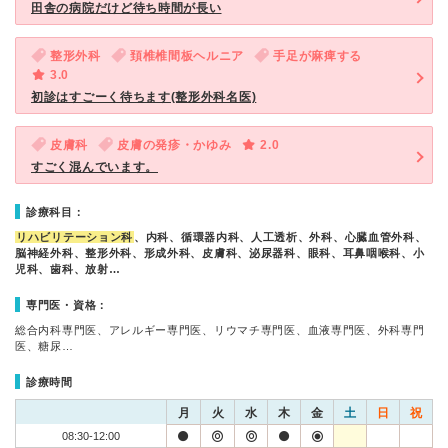
田舎の病院だけど待ち時間が長い
整形外科
頚椎椎間板ヘルニア
手足が麻痺する
3.0
初診はすごーく待ちます(整形外科名医)
皮膚科
皮膚の発疹・かゆみ
2.0
すごく混んでいます。
診療科目：
リハビリテーション科
、内科、循環器内科、人工透析、外科、心臓血管外科、
脳神経外科、整形外科、形成外科、皮膚科、泌尿器科、眼科、耳鼻咽喉科、小
児科、歯科、放射…
専門医・資格：
総合内科専門医、アレルギー専門医、リウマチ専門医、血液専門医、外科専門
医、糖尿…
診療時間
月
火
水
木
金
土
日
祝
08:30-12:00