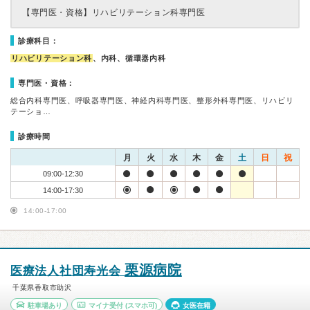
【専門医・資格】
リハビリテーション科専門医
診療科目：
リハビリテーション科
、内科、循環器内科
専門医・資格：
総合内科専門医、呼吸器専門医、神経内科専門医、整形外科専門医、リハビリ
テーショ…
診療時間
月
火
水
木
金
土
日
祝
09:00-12:30
14:00-17:30
14:00-17:00
栗源病院
医療法人社団寿光会
千葉県香取市助沢
駐車場あり
マイナ受付
(スマホ可)
女医在籍