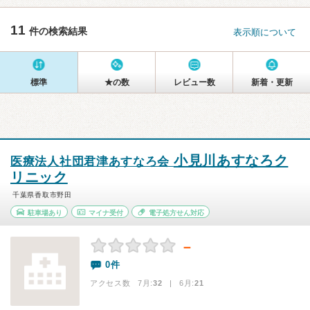
11
件の検索結果
表示順について
標準
★の数
レビュー数
新着・更新
小見川あすなろク
医療法人社団君津あすなろ会
リニック
千葉県香取市野田
駐車場あり
マイナ受付
電子処方せん対応
－
0件
アクセス数 7月:
32
| 6月:
21