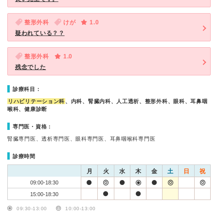
整形外科
けが
1.0
疑われている？？
整形外科
1.0
残念でした
診療科目：
リハビリテーション科
、内科、腎臓内科、人工透析、整形外科、眼科、耳鼻咽
喉科、健康診断
専門医・資格：
腎臓専門医、透析専門医、眼科専門医、耳鼻咽喉科専門医
診療時間
月
火
水
木
金
土
日
祝
09:00-18:30
15:00-18:30
09:30-13:00
10:00-13:00