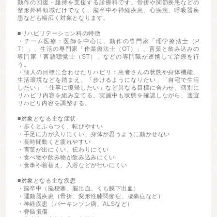
動作の回復・維持を支援する診療科です。骨折や関節疾患などの
整形外科領域だけでなく、脳卒中や神経疾患、心疾患、呼吸器疾
患なども幅広く対象となります。
■リハビリテーション科の特徴
・チーム医療：医師を中心に、動作の専門家「理学療法士（P
T）」、生活の専門家「作業療法士（OT）」、言葉と飲み込みの
専門家「言語聴覚士（ST）」などの専門職が連携して治療を行
う。
・個人の目標に合わせたリハビリ：患者さんの状態や身体機能、
生活環境などを踏まえ、「歩けるようになりたい」「自宅で生活
したい」「仕事に復帰したい」など異なる目標に合わせ、個別に
リハビリ内容を組み立てる。実施中も状態を確認しながら、適宜
リハビリ内容を調整する。
■対象となる主な症状
・歩くとふらつく、転びやすい
・手足に力が入りにくい、身体が思うように動かせない
・長時間動くと疲れやすい
・言葉が出にくい、伝わりにくい
・食べ物や飲み物が飲み込みにくい
・食事や着替え、入浴などが行いにくい
■対象となる主な疾患
・脳卒中（脳梗塞、脳出血、くも膜下出血）
・運動器疾患（骨折、変形性膝関節症、腰痛症など）
・神経疾患（パーキンソン病、ALSなど）
・脊髄損傷