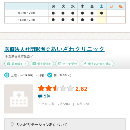
月
火
水
木
金
土
日
祝
08:30-12:00
14:00-17:30
あいざわクリニック
医療法人社団彰考会
千葉県香取市佐原イ
駐車場あり
電子決済可
マイナ受付
電子処方せん対応
土曜（〜19:00）・日曜
朝（8:00〜）
2.62
5件
アクセス数 7月:
283
| 6月:
278
リハビリテーション科について