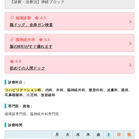
【診療・治療法】
神経ブロック
健康診断
4.5
脳ドッグ、全身ガン検査
脳神経外科
4.5
脳のMRIがすぐ撮れます
4.0
初めての人間ドック
診療科目：
リハビリテーション科
、内科、外科、脳神経外科、整形外科、皮膚科、眼科、
耳鼻咽喉科、小児科、放射線科
専門医・資格：
循環器専門医、脳神経外科専門医
診療時間
月
火
水
木
金
土
日
祝