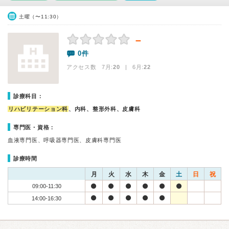
土曜（〜11:30）
－
0件
アクセス数 7月:
20
| 6月:
22
診療科目：
リハビリテーション科
、内科、整形外科、皮膚科
専門医・資格：
血液専門医、呼吸器専門医、皮膚科専門医
診療時間
月
火
水
木
金
土
日
祝
09:00-11:30
14:00-16:30