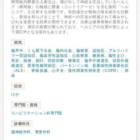
椎間板内酵素注入療法は、飛び出して神経を圧迫しているヘルニ
ア（椎間板）の髄核に酵素（コンドリアーゼ）を含む薬剤「ヘル
ニコア」を注射する治療です。有効成分が髄核の保水成分を分解
し、膨張を和らげることで、神経への圧迫が軽減されて痛みやし
びれを改善する効果が期待できます。治療は健康保険が適用され
ますが、適応の範囲が限られており、ヘルニアの位置や形によっ
て適応外となる場合もあります。
病気
脳卒中
、
くも膜下出血
、
脳内出血
、
脳梗塞
、
認知症
、
アルツハイ
マー型認知症
、
脳血管性認知症
、
心筋梗塞
、
糖尿病
、
脳性まひ
、
骨折
、
捻挫
、
脱臼
、
四肢切断
、
腰痛症
、
脳卒中後遺症
、
頭部外傷
後遺症
、
変形性膝関節症
、
パーキンソン病
、
筋萎縮性側索硬化症
（ALS）
、
脊髄損傷
、
心不全
、
慢性閉塞性肺疾患（COPD）
、
肺
炎
症状
けが
専門医・資格
リハビリテーション科専門医
診療科目
脳神経外科
、
整形外科