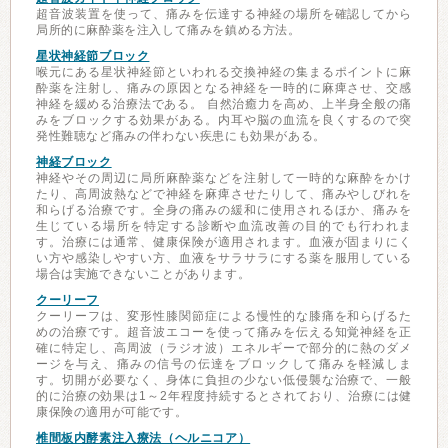
超音波装置を使って、痛みを伝達する神経の場所を確認してから
局所的に麻酔薬を注入して痛みを鎮める方法。
星状神経節ブロック
喉元にある星状神経節といわれる交換神経の集まるポイントに麻
酔薬を注射し、痛みの原因となる神経を一時的に麻痺させ、交感
神経を緩める治療法である。 自然治癒力を高め、上半身全般の痛
みをブロックする効果がある。内耳や脳の血流を良くするので突
発性難聴など痛みの伴わない疾患にも効果がある。
神経ブロック
神経やその周辺に局所麻酔薬などを注射して一時的な麻酔をかけ
たり、高周波熱などで神経を麻痺させたりして、痛みやしびれを
和らげる治療です。全身の痛みの緩和に使用されるほか、痛みを
生じている場所を特定する診断や血流改善の目的でも行われま
す。治療には通常、健康保険が適用されます。血液が固まりにく
い方や感染しやすい方、血液をサラサラにする薬を服用している
場合は実施できないことがあります。
クーリーフ
クーリーフは、変形性膝関節症による慢性的な膝痛を和らげるた
めの治療です。超音波エコーを使って痛みを伝える知覚神経を正
確に特定し、高周波（ラジオ波）エネルギーで部分的に熱のダメ
ージを与え、痛みの信号の伝達をブロックして痛みを軽減しま
す。切開が必要なく、身体に負担の少ない低侵襲な治療で、一般
的に治療の効果は1～2年程度持続するとされており、治療には健
康保険の適用が可能です。
椎間板内酵素注入療法（ヘルニコア）