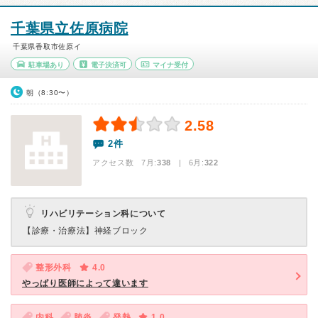
千葉県立佐原病院
千葉県香取市佐原イ
駐車場あり
電子決済可
マイナ受付
朝（8:30〜）
2.58
2件
アクセス数 7月:
338
| 6月:
322
リハビリテーション科について
【診療・治療法】
神経ブロック
整形外科
4.0
やっぱり医師によって違います
内科
肺炎
発熱
1.0