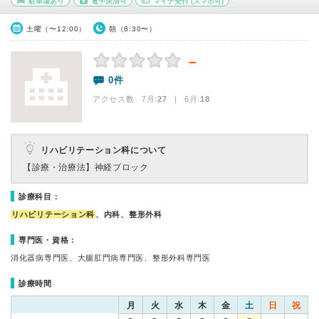
駐車場あり
電子決済可
マイナ受付
(スマホ可)
土曜（〜12:00）
朝（8:30〜）
－
0件
アクセス数 7月:
27
| 6月:
18
リハビリテーション科について
【診療・治療法】
神経ブロック
診療科目：
リハビリテーション科
、内科、整形外科
専門医・資格：
消化器病専門医、大腸肛門病専門医、整形外科専門医
診療時間
月
火
水
木
金
土
日
祝