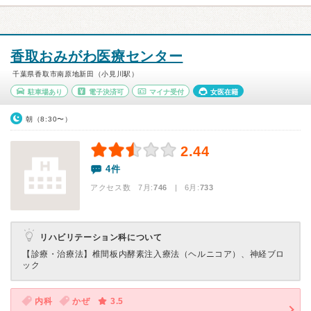
香取おみがわ医療センター
千葉県香取市南原地新田（小見川駅）
駐車場あり
電子決済可
マイナ受付
女医在籍
朝（8:30〜）
2.44
4件
アクセス数 7月:
746
| 6月:
733
リハビリテーション科について
【診療・治療法】
椎間板内酵素注入療法（ヘルニコア）、神経ブロ
ック
内科
かぜ
3.5