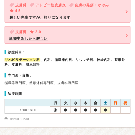
皮膚科
アトピー性皮膚炎
皮膚の発疹・かゆみ
4.5
厳しい先生ですが、頼りになります
皮膚科
2.0
診療中断したら厳しい
診療科目：
リハビリテーション科
、内科、循環器内科、リウマチ科、神経内科、整形外
科、皮膚科、泌尿器科
専門医・資格：
循環器専門医、整形外科専門医、皮膚科専門医
診療時間
月
火
水
木
金
土
日
祝
09:00-18:00
09:00-11:30