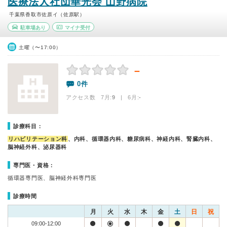
医療法人社団華光会 山野病院
千葉県香取市佐原イ（佐原駅）
駐車場あり
マイナ受付
土曜（〜17:00）
－
0件
アクセス数 7月:
9
| 6月:
-
診療科目：
リハビリテーション科
、内科、循環器内科、糖尿病科、神経内科、腎臓内科、
脳神経外科、泌尿器科
専門医・資格：
循環器専門医、脳神経外科専門医
診療時間
月
火
水
木
金
土
日
祝
09:00-12:00