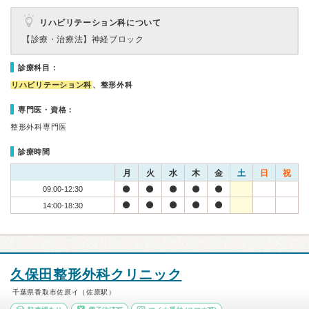
リハビリテーション科について
【診療・治療法】
神経ブロック
診療科目：
リハビリテーション科
、整形外科
専門医・資格：
整形外科専門医
診療時間
月
火
水
木
金
土
日
祝
09:00-12:30
14:00-18:30
久保田整形外科クリニック
千葉県香取市佐原イ（佐原駅）