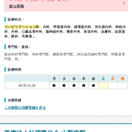
急な発熱
診療科目：
リハビリテーション科
、内科、呼吸器内科、循環器内科、消化器内科、神経内
科、外科、心臓血管外科、脳神経外科、整形外科、形成外科、皮膚科、泌尿器
科、眼科、耳鼻咽…
専門医・資格：
総合内科専門医、外科専門医、糖尿病専門医、内分泌代謝科専門医、呼吸器専
門医、気…
診療時間
月
火
水
木
金
土
日
祝
08:30-11:30
治療実績
この病院の治療実績を見る