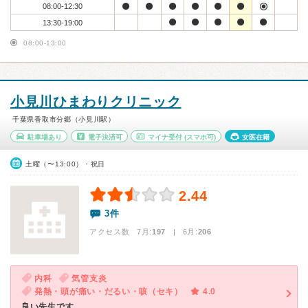
08:00-12:30
13:30-19:00
08:00-13:00
小見川ひまわりクリニック
千葉県香取市分郷（小見川駅）
駐車場あり
電子決済可
マイナ受付
(スマホ可)
女医在籍
土曜（〜13:00）・祝日
2.44
3件
アクセス数 7月:
197
| 6月:
206
内科
気管支炎
発熱・頭が痛い・だるい・咳（セキ）
4.0
良い先生です。