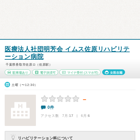
医療法人社団明芳会 イムス佐原リハビリテ
ーション病院
千葉県香取市佐原ロ（佐原駅）
駐車場あり
電子決済可
マイナ受付
(スマホ可)
女医在籍
土曜（〜12:30）
－
0件
アクセス数 7月:
17
| 6月:
6
リハビリテーション科について