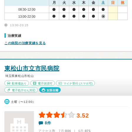
月
火
水
木
金
土
日
祝
08:30-12:00
13:00-22:00
13:00-20:15
治療実績
この病院の治療実績を見る
東松山市立市民病院
埼玉県東松山市松山
駐車場あり
電子決済可
マイナ受付
(スマホ可)
電子処方せん対応
女医在籍
土曜（〜12:00）
3.52
8件
アクセス数 7月:
804
| 6月:
875