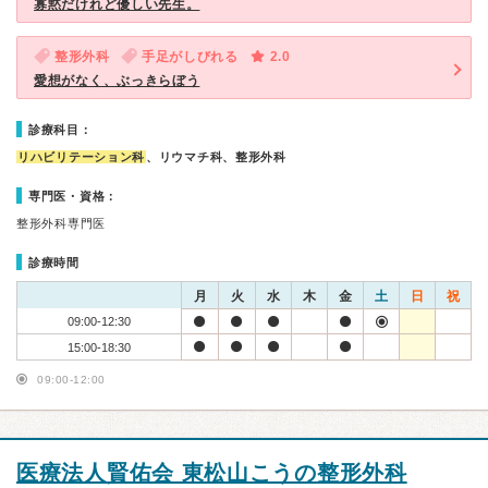
寡黙だけれど優しい先生。
整形外科
手足がしびれる
2.0
愛想がなく、ぶっきらぼう
診療科目：
リハビリテーション科
、リウマチ科、整形外科
専門医・資格：
整形外科専門医
診療時間
月
火
水
木
金
土
日
祝
09:00-12:30
15:00-18:30
09:00-12:00
医療法人賢佑会 東松山こうの整形外科