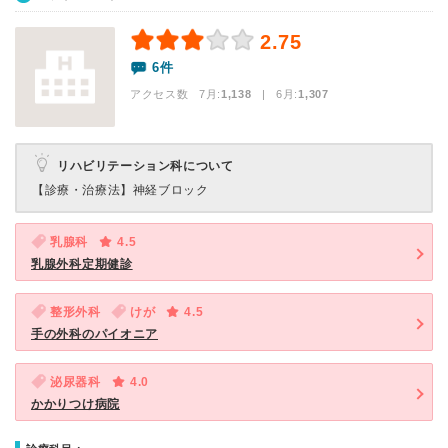
2.75
6件
アクセス数 7月:
1,138
| 6月:
1,307
リハビリテーション科について
【診療・治療法】
神経ブロック
乳腺科
4.5
乳腺外科定期健診
整形外科
けが
4.5
手の外科のパイオニア
泌尿器科
4.0
かかりつけ病院