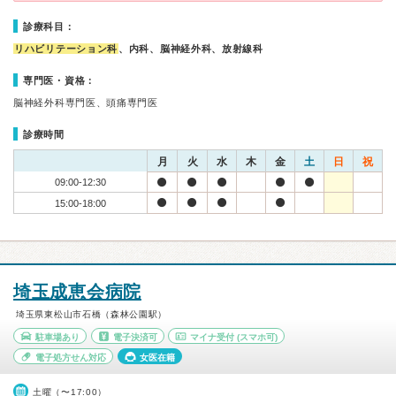
診療科目：
リハビリテーション科
、内科、脳神経外科、放射線科
専門医・資格：
脳神経外科専門医、頭痛専門医
診療時間
月
火
水
木
金
土
日
祝
09:00-12:30
15:00-18:00
埼玉成恵会病院
埼玉県東松山市石橋（森林公園駅）
駐車場あり
電子決済可
マイナ受付
(スマホ可)
電子処方せん対応
女医在籍
土曜（〜17:00）