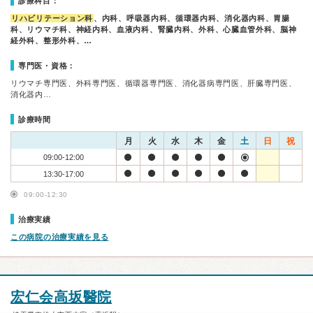
診療科目：
リハビリテーション科
、内科、呼吸器内科、循環器内科、消化器内科、胃腸
科、リウマチ科、神経内科、血液内科、腎臓内科、外科、心臓血管外科、脳神
経外科、整形外科、…
専門医・資格：
リウマチ専門医、外科専門医、循環器専門医、消化器病専門医、肝臓専門医、
消化器内…
診療時間
月
火
水
木
金
土
日
祝
09:00-12:00
13:30-17:00
09:00-12:30
治療実績
この病院の治療実績を見る
宏仁会高坂醫院