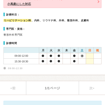
小馬鹿にした対応
診療科目：
リハビリテーション科
、内科、リウマチ科、外科、整形外科、皮膚科
専門医・資格：
整形外科専門医
診療時間
月
火
水
木
金
土
日
祝
09:00-12:00
15:30-18:30
09:00-12:30
«前
1/1ページ
次»