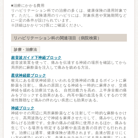
■治療にかかる費用
リハビリテーション科での治療の多くは、健康保険の適用対象で
す。ただし、保険適用のリハビリには、対象疾患や実施期間など
に一定の条件が設けられています。
※詳細はかかりつけ医にご確認ください。
リハビリテーション科の関連項目（病院検索）
診療・治療法
超音波ガイド下神経ブロック
超音波装置を使って、痛みを伝達する神経の場所を確認してから
局所的に麻酔薬を注入して痛みを鎮める方法。
星状神経節ブロック
喉元にある星状神経節といわれる交換神経の集まるポイントに麻
酔薬を注射し、痛みの原因となる神経を一時的に麻痺させ、交感
神経を緩める治療法である。 自然治癒力を高め、上半身全般の痛
みをブロックする効果がある。内耳や脳の血流を良くするので突
発性難聴など痛みの伴わない疾患にも効果がある。
神経ブロック
神経やその周辺に局所麻酔薬などを注射して一時的な麻酔をかけ
たり、高周波熱などで神経を麻痺させたりして、痛みやしびれを
和らげる治療です。全身の痛みの緩和に使用されるほか、痛みを
生じている場所を特定する診断や血流改善の目的でも行われま
す。治療には通常、健康保険が適用されます。血液が固まりにく
い方や感染しやすい方、血液をサラサラにする薬を服用している