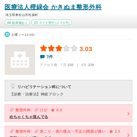
医療法人橙緑会 かきぬま整形外科
埼玉県東松山市松葉町
駐車場あり
マイナ受付
(スマホ可)
土曜（〜12:00）
3.03
3件
アクセス数 7月:
250
| 6月:
239
リハビリテーション科について
【診療・治療法】
神経ブロック
整形外科
けが
4.0
めちゃくちゃ混んでる
整形外科
肩こり・肩の痛み・手足の関節が痛い
3.5