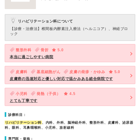
リハビリテーション科について
【診療・治療法】
椎間板内酵素注入療法（ヘルニコア）、神経ブロ
ック
整形外科
骨折
5.0
本当に過ごしやすい病院
皮膚科
基底細胞がん
皮膚の発疹・かゆみ
5.0
皮膚癌の迅速対応と優しい対応で温かみある総合病院です
小児科
発熱（子供）
4.5
とても丁寧です
診療科目：
リハビリテーション科
、内科、外科、脳神経外科、整形外科、皮膚科、泌尿器
科、眼科、耳鼻咽喉科、小児科、放射線科
専門医・資格：