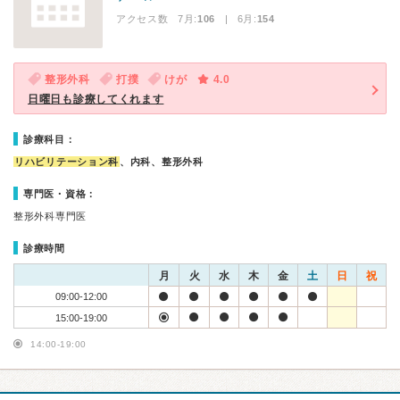
アクセス数 7月:
106
| 6月:
154
整形外科
打撲
けが
4.0
日曜日も診療してくれます
診療科目：
リハビリテーション科
、内科、整形外科
専門医・資格：
整形外科専門医
診療時間
月
火
水
木
金
土
日
祝
09:00-12:00
15:00-19:00
14:00-19:00