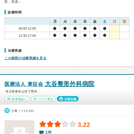
医、高血…
診療時間
月
火
水
木
金
土
日
祝
09:00-12:00
13:30-17:00
治療実績
この病院の治療実績を見る
大谷整形外科病院
医療法人 東征会
埼玉県東松山市下野本
駐車場あり
マイナ受付
女医在籍
土曜（〜12:00）
3.22
1件