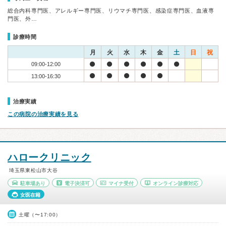
総合内科専門医、アレルギー専門医、リウマチ専門医、感染症専門医、血液専
門医、外…
診療時間
月
火
水
木
金
土
日
祝
09:00-12:00
13:00-16:30
治療実績
この病院の治療実績を見る
ハロークリニック
埼玉県東松山市大谷
駐車場あり
電子決済可
マイナ受付
オンライン診療対応
女医在籍
土曜（〜17:00）