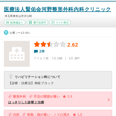
医療法人賢佑会河野整形外科内科クリニック
埼玉県東松山市沢口町
駐車場あり
電子決済可
マイナ受付
土曜（〜12:30）
2.62
2件
アクセス数 7月:
158
| 6月:
207
リハビリテーション科について
【診療・治療法】
神経ブロック
整形外科
手足の関節が痛い
3.5
はっきりした診断と治療
内科
発熱・頭が痛い・ノドの渇き
1.0