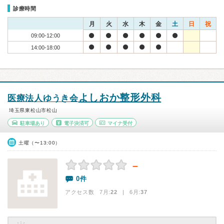
診療時間
月
火
水
木
金
土
日
祝
09:00-12:00
14:00-18:00
よしおか整形外科
医療法人ゆうき会
埼玉県東松山市松山
駐車場あり
電子決済可
マイナ受付
土曜（〜13:00）
－
0件
アクセス数 7月:
22
| 6月:
37