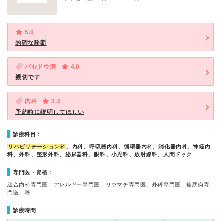
5.0
的確な診断
バセドウ病
4.0
親切です
内科
3.0
予約時に説明してほしい
診療科目：
リハビリテーション科
、内科、呼吸器内科、循環器内科、消化器内科、神経内
科、外科、整形外科、泌尿器科、眼科、小児科、放射線科、人間ドック
専門医・資格：
総合内科専門医、アレルギー専門医、リウマチ専門医、外科専門医、糖尿病専
門医、呼…
診療時間