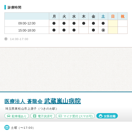
診療時間
月
火
水
木
金
土
日
祝
09:00-12:00
15:00-18:00
14:00-17:00
武蔵嵐山病院
医療法人 蒼龍会
埼玉県東松山市上唐子（つきのわ駅）
駐車場あり
電子決済可
マイナ受付
(スマホ可)
女医在籍
土曜（〜17:00）