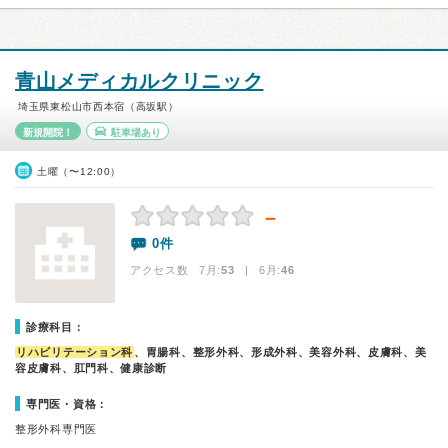
青山メディカルクリニック
埼玉県東松山市西本宿（高坂駅）
新規開院！
駐車場あり
土曜（〜12:00）
－
0件
アクセス数 7月:
53
| 6月:
46
診療科目：
リハビリテーション科
、胃腸科、整形外科、形成外科、美容外科、皮膚科、美
容皮膚科、肛門科、健康診断
専門医・資格：
整形外科専門医