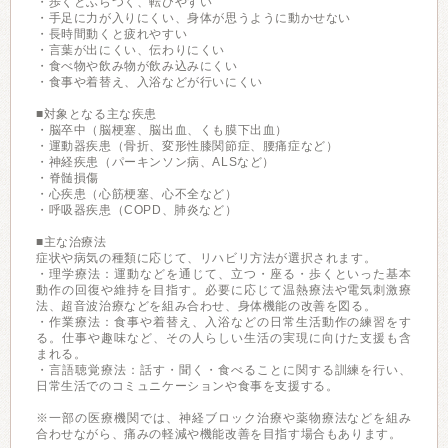
・歩くとふらつく、転びやすい
・手足に力が入りにくい、身体が思うように動かせない
・長時間動くと疲れやすい
・言葉が出にくい、伝わりにくい
・食べ物や飲み物が飲み込みにくい
・食事や着替え、入浴などが行いにくい
■対象となる主な疾患
・脳卒中（脳梗塞、脳出血、くも膜下出血）
・運動器疾患（骨折、変形性膝関節症、腰痛症など）
・神経疾患（パーキンソン病、ALSなど）
・脊髄損傷
・心疾患（心筋梗塞、心不全など）
・呼吸器疾患（COPD、肺炎など）
■主な治療法
症状や病気の種類に応じて、リハビリ方法が選択されます。
・理学療法：運動などを通じて、立つ・座る・歩くといった基本
動作の回復や維持を目指す。必要に応じて温熱療法や電気刺激療
法、超音波治療などを組み合わせ、身体機能の改善を図る。
・作業療法：食事や着替え、入浴などの日常生活動作の練習をす
る。仕事や趣味など、その人らしい生活の実現に向けた支援も含
まれる。
・言語聴覚療法：話す・聞く・食べることに関する訓練を行い、
日常生活でのコミュニケーションや食事を支援する。
※一部の医療機関では、神経ブロック治療や薬物療法などを組み
合わせながら、痛みの軽減や機能改善を目指す場合もあります。