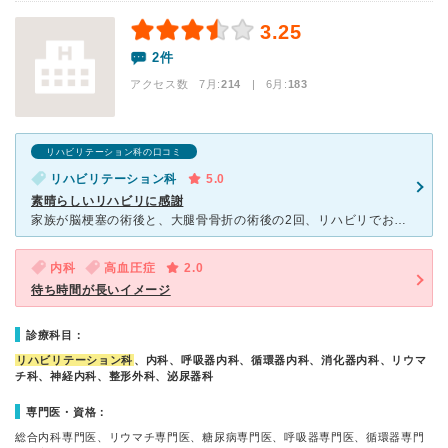
3.25
2件
アクセス数 7月:
214
| 6月:
183
リハビリテーション科の口コミ
リハビリテーション科
5.0
素晴らしいリハビリに感謝
家族が脳梗塞の術後と、大腿骨骨折の術後の2回、リハビリでお世話になりました。 元々1人で運動を頑張れる性格ではない患者ですが、寝たきりにならず奇跡の回復をしました。明るいスタッフの皆様と担当して
内科
高血圧症
2.0
待ち時間が長いイメージ
診療科目：
リハビリテーション科
、内科、呼吸器内科、循環器内科、消化器内科、リウマ
チ科、神経内科、整形外科、泌尿器科
専門医・資格：
総合内科専門医、リウマチ専門医、糖尿病専門医、呼吸器専門医、循環器専門