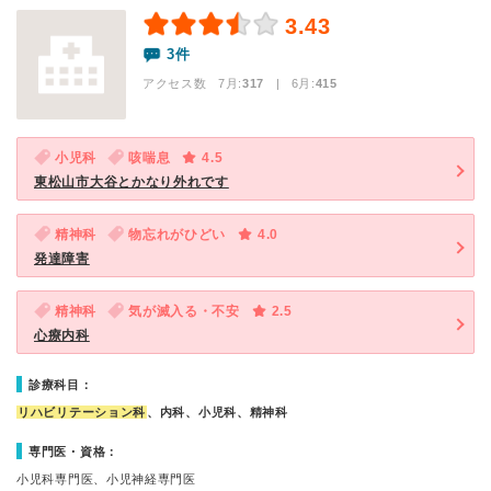
3.43
3件
アクセス数 7月:
317
| 6月:
415
小児科
咳喘息
4.5
東松山市大谷とかなり外れです
精神科
物忘れがひどい
4.0
発達障害
精神科
気が滅入る・不安
2.5
心療内科
診療科目：
リハビリテーション科
、内科、小児科、精神科
専門医・資格：
小児科専門医、小児神経専門医