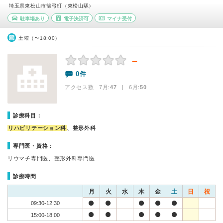
埼玉県東松山市箭弓町（東松山駅）
駐車場あり
電子決済可
マイナ受付
土曜（〜18:00）
－
0件
アクセス数 7月:
47
| 6月:
50
診療科目：
リハビリテーション科
、整形外科
専門医・資格：
リウマチ専門医、整形外科専門医
診療時間
月
火
水
木
金
土
日
祝
09:30-12:30
15:00-18:00