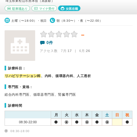
埼玉県東松山市西本宿（高坂駅）
駐車場あり
マイナ受付
女医在籍
土曜（〜18:00）・祝日
朝（8:30〜）・夜（〜22:00）
－
0件
アクセス数 7月:
17
| 6月:
26
診療科目：
リハビリテーション科
、内科、循環器内科、人工透析
専門医・資格：
総合内科専門医、循環器専門医、腎臓専門医
診療時間
月
火
水
木
金
土
日
祝
08:30-22:00
08:30-18:00