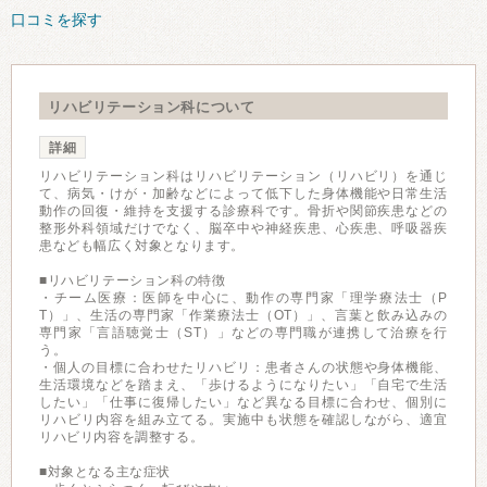
口コミを探す
リハビリテーション科について
詳細
リハビリテーション科はリハビリテーション（リハビリ）を通じ
て、病気・けが・加齢などによって低下した身体機能や日常生活
動作の回復・維持を支援する診療科です。骨折や関節疾患などの
整形外科領域だけでなく、脳卒中や神経疾患、心疾患、呼吸器疾
患なども幅広く対象となります。
■リハビリテーション科の特徴
・チーム医療：医師を中心に、動作の専門家「理学療法士（P
T）」、生活の専門家「作業療法士（OT）」、言葉と飲み込みの
専門家「言語聴覚士（ST）」などの専門職が連携して治療を行
う。
・個人の目標に合わせたリハビリ：患者さんの状態や身体機能、
生活環境などを踏まえ、「歩けるようになりたい」「自宅で生活
したい」「仕事に復帰したい」など異なる目標に合わせ、個別に
リハビリ内容を組み立てる。実施中も状態を確認しながら、適宜
リハビリ内容を調整する。
■対象となる主な症状