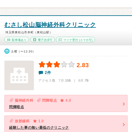
むさし松山脳神経外科クリニック
埼玉県東松山市本町（東松山駅）
駐車場あり
電子決済可
マイナ受付
(スマホ可)
土曜（〜12:30）
2.83
2件
アクセス数 7月:
155
| 6月:
79
脳神経外科
閃輝暗点
4.0
閃輝暗点
放射線科
1.0
経験した事の無い最低のクリニック