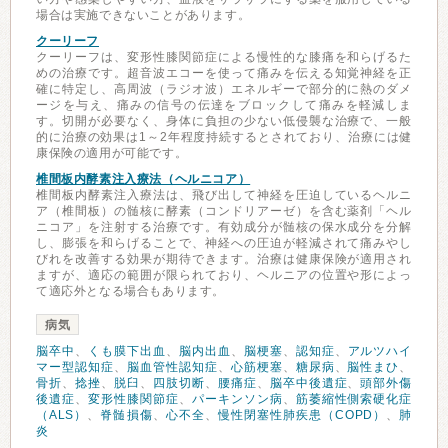
場合は実施できないことがあります。
クーリーフ
クーリーフは、変形性膝関節症による慢性的な膝痛を和らげるた
めの治療です。超音波エコーを使って痛みを伝える知覚神経を正
確に特定し、高周波（ラジオ波）エネルギーで部分的に熱のダメ
ージを与え、痛みの信号の伝達をブロックして痛みを軽減しま
す。切開が必要なく、身体に負担の少ない低侵襲な治療で、一般
的に治療の効果は1～2年程度持続するとされており、治療には健
康保険の適用が可能です。
椎間板内酵素注入療法（ヘルニコア）
椎間板内酵素注入療法は、飛び出して神経を圧迫しているヘルニ
ア（椎間板）の髄核に酵素（コンドリアーゼ）を含む薬剤「ヘル
ニコア」を注射する治療です。有効成分が髄核の保水成分を分解
し、膨張を和らげることで、神経への圧迫が軽減されて痛みやし
びれを改善する効果が期待できます。治療は健康保険が適用され
ますが、適応の範囲が限られており、ヘルニアの位置や形によっ
て適応外となる場合もあります。
病気
脳卒中
、
くも膜下出血
、
脳内出血
、
脳梗塞
、
認知症
、
アルツハイ
マー型認知症
、
脳血管性認知症
、
心筋梗塞
、
糖尿病
、
脳性まひ
、
骨折
、
捻挫
、
脱臼
、
四肢切断
、
腰痛症
、
脳卒中後遺症
、
頭部外傷
後遺症
、
変形性膝関節症
、
パーキンソン病
、
筋萎縮性側索硬化症
（ALS）
、
脊髄損傷
、
心不全
、
慢性閉塞性肺疾患（COPD）
、
肺
炎