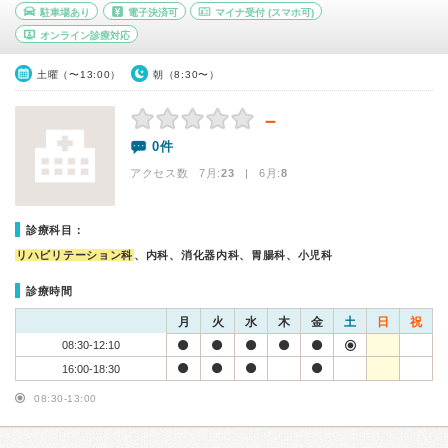
駐車場あり
電子決済可
マイナ受付
(スマホ可)
オンライン診療対応
土曜（〜13:00）
朝（8:30〜）
－
0件
アクセス数 7月:
23
| 6月:
8
診療科目：
リハビリテーション科
、内科、消化器内科、胃腸科、小児科
診療時間
月
火
水
木
金
土
日
祝
08:30-12:10
16:00-18:30
08:30-13:00