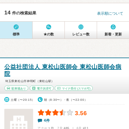
14
件の検索結果
表示順について
標準
★の数
レビュー数
新着・更新
公益社団法人 東松山医師会 東松山医師会病
院
埼玉県東松山市神明町（東松山駅）
駐車場あり
電子決済可
マイナ受付
(スマホ可)
土曜（〜20:15）
朝（8:30〜）・夜（〜22:00）
3.56
4件
アクセス数 7月:
485
| 6月:
411