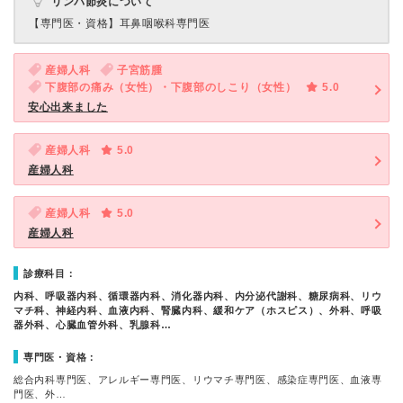
リンパ節炎について
【専門医・資格】
耳鼻咽喉科専門医
産婦人科
子宮筋腫
下腹部の痛み（女性）・下腹部のしこり（女性）
5.0
安心出来ました
産婦人科
5.0
産婦人科
産婦人科
5.0
産婦人科
診療科目：
内科、呼吸器内科、循環器内科、消化器内科、内分泌代謝科、糖尿病科、リウ
マチ科、神経内科、血液内科、腎臓内科、緩和ケア（ホスピス）、外科、呼吸
器外科、心臓血管外科、乳腺科…
専門医・資格：
総合内科専門医、アレルギー専門医、リウマチ専門医、感染症専門医、血液専
門医、外…