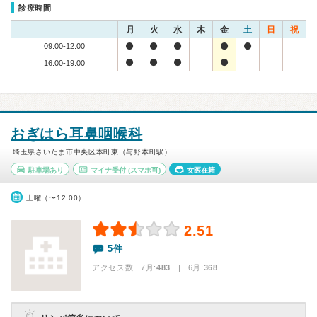
診療時間
月
火
水
木
金
土
日
祝
09:00-12:00
16:00-19:00
おぎはら耳鼻咽喉科
埼玉県さいたま市中央区本町東（与野本町駅）
駐車場あり
マイナ受付
(スマホ可)
女医在籍
土曜（〜12:00）
2.51
5件
アクセス数 7月:
483
| 6月:
368