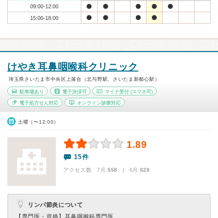
09:00-12:00
15:00-18:00
けやき耳鼻咽喉科クリニック
埼玉県さいたま市中央区上落合（北与野駅、さいたま新都心駅）
駐車場あり
電子決済可
マイナ受付
(スマホ可)
電子処方せん対応
オンライン診療対応
土曜（〜12:00）
1.89
15件
アクセス数 7月:
558
| 6月:
628
リンパ節炎について
【専門医・資格】
耳鼻咽喉科専門医