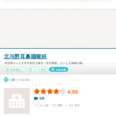
北与野耳鼻咽喉科
埼玉県さいたま市中央区上落合（北与野駅、さいたま新都心駅）
駐車場あり
マイナ受付
女医在籍
土曜（〜12:30）
4.05
8件
アクセス数 7月:
385
| 6月:
471