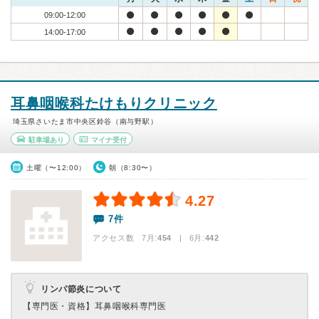
09:00-12:00
14:00-17:00
耳鼻咽喉科たけもりクリニック
埼玉県さいたま市中央区鈴谷（南与野駅）
駐車場あり
マイナ受付
土曜（〜12:00）
朝（8:30〜）
4.27
7件
アクセス数 7月:
454
| 6月:
442
リンパ節炎について
【専門医・資格】
耳鼻咽喉科専門医