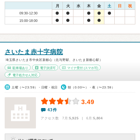
月
火
水
木
金
土
日
祝
09:30-12:30
15:00-18:00
さいたま赤十字病院
埼玉県さいたま市中央区新都心（北与野駅、さいたま新都心駅）
駐車場あり
電子決済可
マイナ受付
(スマホ可)
電子処方せん対応
土曜（〜23:59）・日曜・祝日
朝（0:00〜）・夜（〜23:59）
3.49
43件
アクセス数 7月:
5,925
| 6月:
5,804