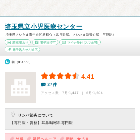
埼玉県立小児医療センター
埼玉県さいたま市中央区新都心（北与野駅、さいたま新都心駅、与野駅）
駐車場あり
電子決済可
マイナ受付
(スマホ可)
電子処方せん対応
朝（8:45〜）
4.41
27件
アクセス数 7月:
1,447
| 6月:
1,604
リンパ節炎について
【専門医・資格】
耳鼻咽喉科専門医
外科
鼠径ヘルニア
便秘
5.0