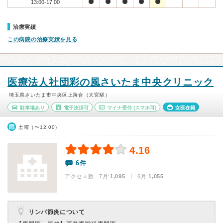
13:00-17:00
治療実績
この病院の治療実績を見る
医療法人社団彩の風さいたま中央クリニック
埼玉県さいたま市中央区上落合（大宮駅）
駐車場あり
電子決済可
マイナ受付
(スマホ可)
女医在籍
土曜（〜12:00）
4.16
6件
アクセス数 7月:
1,095
| 6月:
1,055
リンパ節炎について