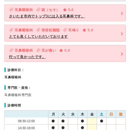
耳鼻咽喉科
咳（セキ）
5.0
さいたま市内でトップ3には入る耳鼻科です。
耳鼻咽喉科
突発性難聴
耳鳴り
5.0
とても良くしていただいております
耳鼻咽喉科
耳が痛い
5.0
行って良かったです。
診療科目：
耳鼻咽喉科
専門医・資格：
耳鼻咽喉科専門医
診療時間
月
火
水
木
金
土
日
祝
08:30-12:00
14:30-18:00