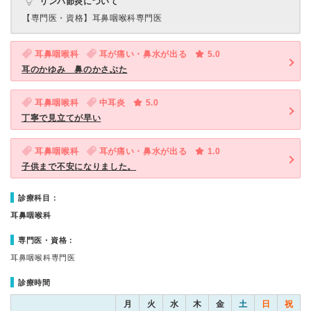
リンパ節炎について
【専門医・資格】
耳鼻咽喉科専門医
耳鼻咽喉科
耳が痛い・鼻水が出る
5.0
耳のかゆみ 鼻のかさぶた
耳鼻咽喉科
中耳炎
5.0
丁寧で見立てが早い
耳鼻咽喉科
耳が痛い・鼻水が出る
1.0
子供まで不安になりました。
診療科目：
耳鼻咽喉科
専門医・資格：
耳鼻咽喉科専門医
診療時間
月
火
水
木
金
土
日
祝