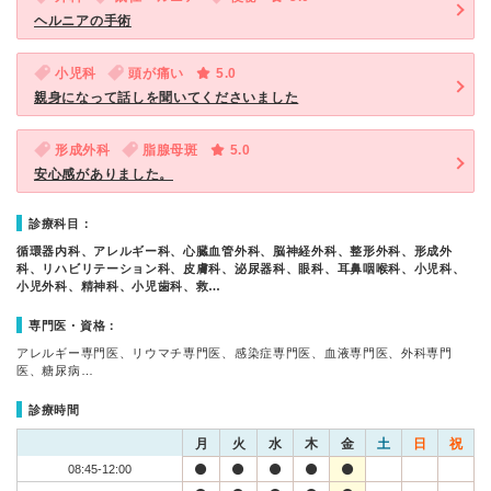
ヘルニアの手術
小児科
頭が痛い
5.0
親身になって話しを聞いてくださいました
形成外科
脂腺母斑
5.0
安心感がありました。
診療科目：
循環器内科、アレルギー科、心臓血管外科、脳神経外科、整形外科、形成外
科、リハビリテーション科、皮膚科、泌尿器科、眼科、耳鼻咽喉科、小児科、
小児外科、精神科、小児歯科、救…
専門医・資格：
アレルギー専門医、リウマチ専門医、感染症専門医、血液専門医、外科専門
医、糖尿病…
診療時間
月
火
水
木
金
土
日
祝
08:45-12:00