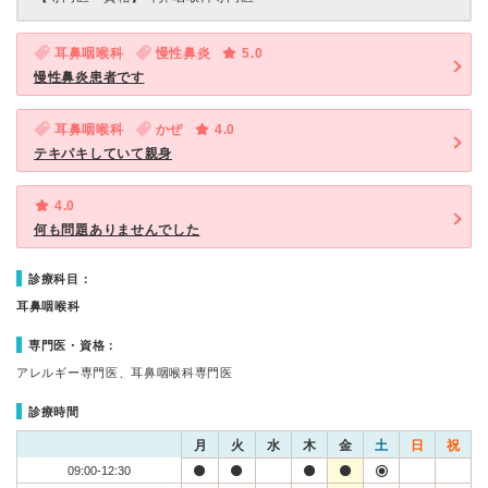
耳鼻咽喉科
慢性鼻炎
5.0
慢性鼻炎患者です
耳鼻咽喉科
かぜ
4.0
テキパキしていて親身
4.0
何も問題ありませんでした
診療科目：
耳鼻咽喉科
専門医・資格：
アレルギー専門医、耳鼻咽喉科専門医
診療時間
月
火
水
木
金
土
日
祝
09:00-12:30