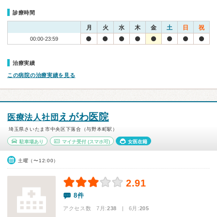
診療時間
月
火
水
木
金
土
日
祝
00:00-23:59
治療実績
この病院の治療実績を見る
えがわ医院
医療法人社団
埼玉県さいたま市中央区下落合（与野本町駅）
駐車場あり
マイナ受付
(スマホ可)
女医在籍
土曜（〜12:00）
2.91
8件
アクセス数 7月:
238
| 6月:
205