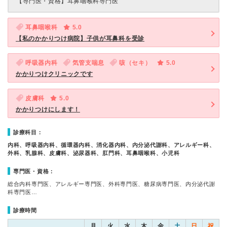
【専門医・資格】
耳鼻咽喉科専門医
耳鼻咽喉科
5.0
【私のかかりつけ病院】子供が耳鼻科を受診
呼吸器内科
気管支喘息
咳（セキ）
5.0
かかりつけクリニックです
皮膚科
5.0
かかりつけにします！
診療科目：
内科、呼吸器内科、循環器内科、消化器内科、内分泌代謝科、アレルギー科、
外科、乳腺科、皮膚科、泌尿器科、肛門科、耳鼻咽喉科、小児科
専門医・資格：
総合内科専門医、アレルギー専門医、外科専門医、糖尿病専門医、内分泌代謝
科専門医…
診療時間
月
火
水
木
金
土
日
祝