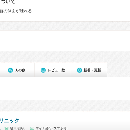
について
首の側面が腫れる
★の数
レビュー数
新着・更新
リニック
上
駐車場あり
マイナ受付 (スマホ可)