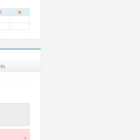
日
祝
可)