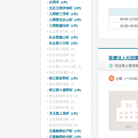
白岡市
(2件)
北足立郡伊奈町
(3件)
入間郡三芳町
(3件)
09:00-12:00
入間郡毛呂山町
(3件)
入間郡越生町
(1件)
15:00-18:00
比企郡滑川町
(0)
比企郡嵐山町
(2件)
比企郡小川町
(2件)
比企郡川島町
(0)
比企郡吉見町
(0)
医療法人社団
比企郡鳩山町
(0)
埼玉県上尾市
比企郡ときがわ町
(0)
秩父郡横瀬町
(0)
秩父郡皆野町
(1件)
土曜（〜13:0
秩父郡長瀞町
(0)
秩父郡小鹿野町
(1件)
秩父郡東秩父村
(0)
児玉郡美里町
(0)
児玉郡神川町
(0)
児玉郡上里町
(1件)
大里郡寄居町
(0)
南埼玉郡宮代町
(0)
病院
北葛飾郡杉戸町
(2件)
北葛飾郡松伏町
(1件)