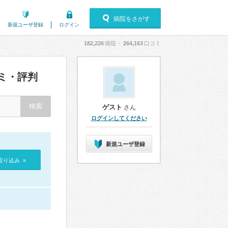
病院をさがす
新規ユーザ登録
ログイン
182,226
病院・
264,163
口コミ
ミ・評判
ゲスト
さん
ログインしてください
新規ユーザ登録
絞り込み »