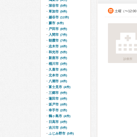
深谷市
(5件)
土曜（〜12:0
草加市
(9件)
越谷市
(12件)
蕨市
(6件)
戸田市
(8件)
入間市
(7件)
朝霞市
(7件)
志木市
(4件)
和光市
(5件)
新座市
(5件)
診療所
桶川市
(3件)
久喜市
(6件)
北本市
(3件)
八潮市
(4件)
富士見市
(4件)
三郷市
(9件)
蓮田市
(4件)
坂戸市
(4件)
幸手市
(2件)
鶴ヶ島市
(4件)
日高市
(4件)
吉川市
(5件)
ふじみ野市
(5件)