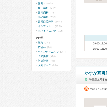
歯科
(103件)
矯正歯科
(58件)
歯周病科
(16件)
小児歯科
(76件)
歯科口腔外科
(54件)
インプラント
(13件)
ホワイトニング
(10件)
その他
漢方
(2件)
09:00-12:00
救急科
(1件)
15:00-18:00
ペインクリニック
(2件)
予防接種
(91件)
健康診断
(7件)
人間ドック
(2件)
かすが耳鼻
埼玉県上尾市
土曜（〜12:3