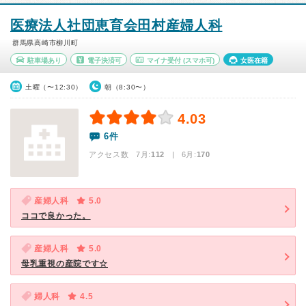
医療法人社団恵育会田村産婦人科
群馬県高崎市柳川町
駐車場あり
電子決済可
マイナ受付
(スマホ可)
女医在籍
土曜（〜12:30）
朝（8:30〜）
4.03
6件
アクセス数 7月:
112
| 6月:
170
産婦人科
5.0
ココで良かった。
産婦人科
5.0
母乳重視の産院です☆
婦人科
4.5