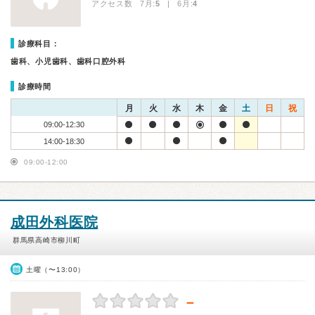
アクセス数 7月:
5
| 6月:
4
診療科目：
歯科、小児歯科、歯科口腔外科
診療時間
月
火
水
木
金
土
日
祝
09:00-12:30
14:00-18:30
09:00-12:00
成田外科医院
群馬県高崎市柳川町
土曜（〜13:00）
－