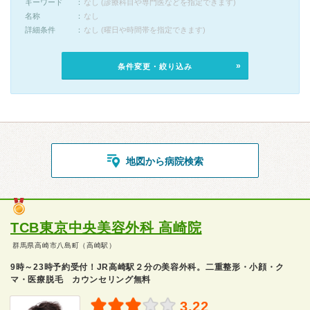
キーワード
なし (診療科目や専門医などを指定できます)
名称
なし
詳細条件
なし (曜日や時間帯を指定できます)
条件変更・絞り込み
地図から病院検索
TCB東京中央美容外科 高崎院
群馬県高崎市八島町（高崎駅）
9時～23時予約受付！JR高崎駅２分の美容外科。二重整形・小顔・ク
マ・医療脱毛 カウンセリング無料
3.22