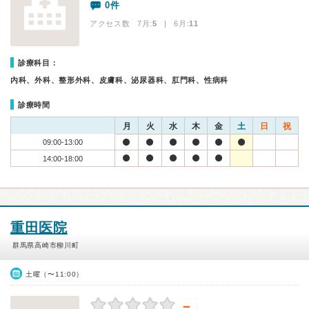
0件
アクセス数 7月:
5
| 6月:
11
診療科目：
内科、外科、整形外科、皮膚科、泌尿器科、肛門科、性病科
診療時間
月
火
水
木
金
土
日
祝
09:00-13:00
14:00-18:00
重田医院
群馬県高崎市柳川町
土曜（〜11:00）
－