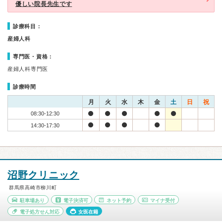
優しい院長先生です
診療科目：
産婦人科
専門医・資格：
産婦人科専門医
診療時間
月
火
水
木
金
土
日
祝
08:30-12:30
14:30-17:30
沼野クリニック
群馬県高崎市柳川町
駐車場あり
電子決済可
ネット予約
マイナ受付
電子処方せん対応
女医在籍