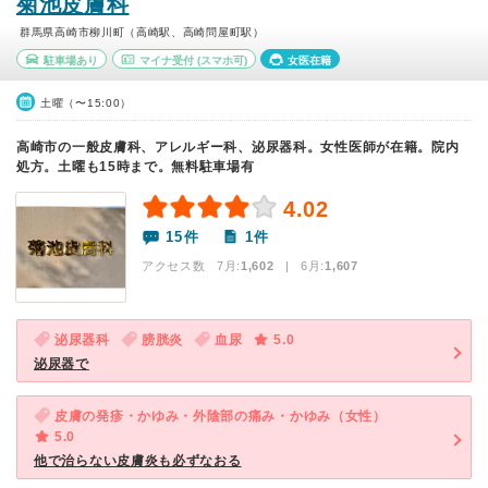
菊池皮膚科
群馬県高崎市柳川町（高崎駅、高崎問屋町駅）
駐車場あり
マイナ受付
(スマホ可)
女医在籍
土曜（〜15:00）
高崎市の一般皮膚科、アレルギー科、泌尿器科。女性医師が在籍。院内
処方。土曜も15時まで。無料駐車場有
4.02
15件
1件
アクセス数 7月:
1,602
| 6月:
1,607
泌尿器科
膀胱炎
血尿
5.0
泌尿器で
皮膚の発疹・かゆみ・外陰部の痛み・かゆみ（女性）
5.0
他で治らない皮膚炎も必ずなおる