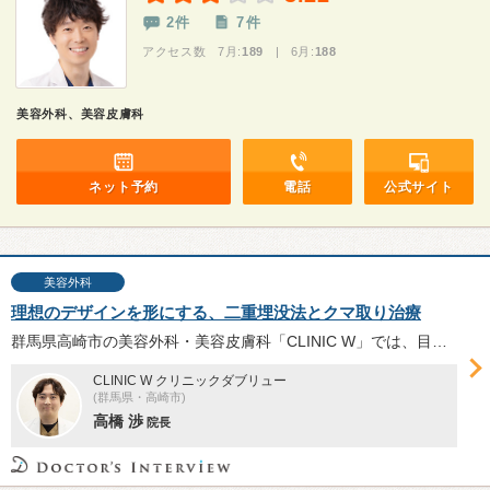
2件
7件
アクセス数 7月:
189
| 6月:
188
美容外科、美容皮膚科
ネット予約
電話
公式サイト
美容外科
理想のデザインを形にする、二重埋没法とクマ取り治療
群馬県高崎市の美容外科・美容皮膚科「CLINIC W」では、目元整形に力を入れている。切らない二重整形の二重埋没法では、シークレット法と自然癒着法にも対応。目の下のクマ取り治療においても定評がある高橋渉院長へ、同院の目元整形について伺った。
CLINIC W クリニックダブリュー
(群馬県・高崎市)
高橋 渉
院長