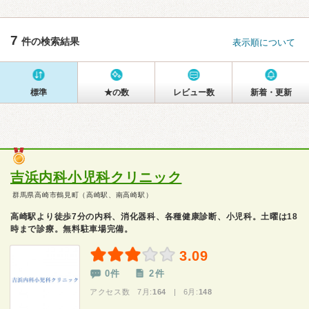
7
件の検索結果
表示順について
標準
★の数
レビュー数
新着・更新
吉浜内科小児科クリニック
群馬県高崎市鶴見町（高崎駅、南高崎駅）
高崎駅より徒歩7分の内科、消化器科、各種健康診断、小児科。土曜は18
時まで診療。無料駐車場完備。
3.09
0件
2件
アクセス数 7月:
164
| 6月:
148