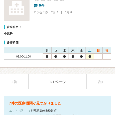
0件
アクセス数 7月:
5
| 6月:
8
診療科目：
小児科
診療時間
月
火
水
木
金
土
日
祝
09:00-11:00
«前
1/1ページ
次»
7件の医療機関が見つかりました
エリア・駅
群馬県高崎市柳川町