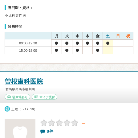
専門医・資格：
小児科専門医
診療時間
月
火
水
木
金
土
日
祝
09:00-12:30
15:00-18:00
曽根歯科医院
群馬県高崎市柳川町
駐車場あり
マイナ受付
土曜（〜12:30）
－
0件