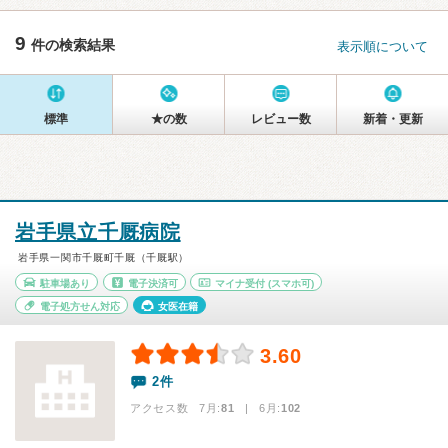
9
件の検索結果
表示順について
標準
★の数
レビュー数
新着・更新
岩手県立千厩病院
岩手県一関市千厩町千厩（千厩駅）
駐車場あり
電子決済可
マイナ受付
(スマホ可)
電子処方せん対応
女医在籍
3.60
2件
アクセス数 7月:
81
| 6月:
102