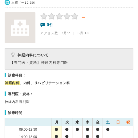
土曜（〜12:30）
－
0件
アクセス数 7月:
7
| 6月:
13
神経内科について
【専門医・資格】
神経内科専門医
診療科目：
神経内科
、内科、リハビリテーション科
専門医・資格：
神経内科専門医
診療時間
月
火
水
木
金
土
日
祝
09:00-12:30
14:00-18:00