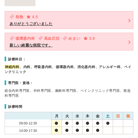
発熱
4.5
ありがとうございました
循環器内科
高血圧症
めまい
3.0
新しい綺麗な病院です。
診療科目：
神経内科
、内科、呼吸器内科、循環器内科、消化器内科、アレルギー科、ペイ
ンクリニック
専門医・資格：
総合内科専門医、外科専門医、麻酔科専門医、ペインクリニック専門医、救急
科専門医
診療時間
月
火
水
木
金
土
日
祝
09:00-12:30
14:00-17:30