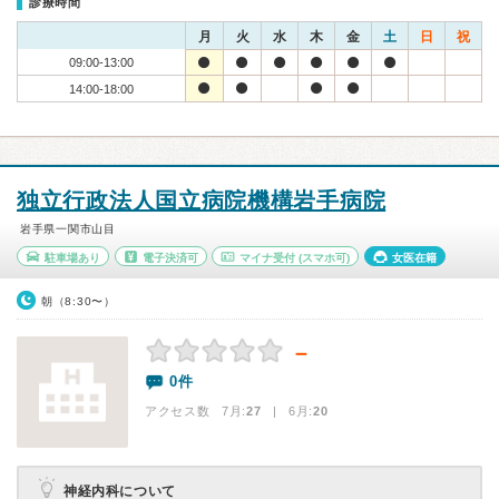
診療時間
月
火
水
木
金
土
日
祝
09:00-13:00
14:00-18:00
独立行政法人国立病院機構岩手病院
岩手県一関市山目
駐車場あり
電子決済可
マイナ受付
(スマホ可)
女医在籍
朝（8:30〜）
－
0件
アクセス数 7月:
27
| 6月:
20
神経内科について