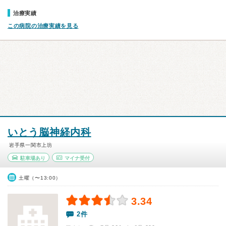
治療実績
この病院の治療実績を見る
いとう脳神経内科
岩手県一関市上坊
駐車場あり
マイナ受付
土曜（〜13:00）
3.34
2件