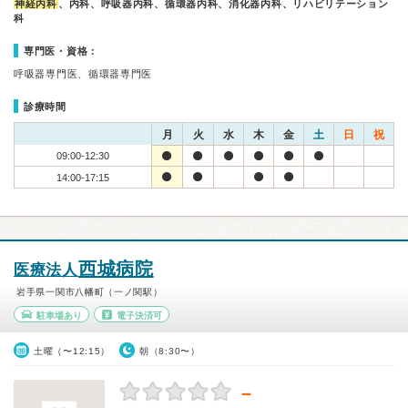
神経内科
、内科、呼吸器内科、循環器内科、消化器内科、リハビリテーション
科
専門医・資格：
呼吸器専門医、循環器専門医
診療時間
月
火
水
木
金
土
日
祝
09:00-12:30
14:00-17:15
西城病院
医療法人
岩手県一関市八幡町（一ノ関駅）
駐車場あり
電子決済可
土曜（〜12:15）
朝（8:30〜）
－