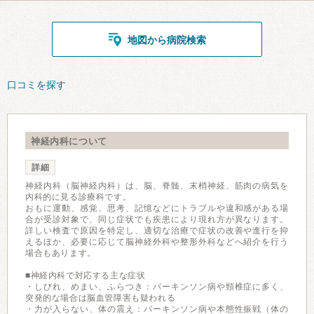
地図から病院検索
口コミを探す
神経内科について
詳細
神経内科（脳神経内科）は、脳、脊髄、末梢神経、筋肉の病気を
内科的に見る診療科です。
おもに運動、感覚、思考、記憶などにトラブルや違和感がある場
合が受診対象で、同じ症状でも疾患により現れ方が異なります。
詳しい検査で原因を特定し、適切な治療で症状の改善や進行を抑
えるほか、必要に応じて脳神経外科や整形外科などへ紹介を行う
場合もあります。
■神経内科で対応する主な症状
・しびれ、めまい、ふらつき：パーキンソン病や頸椎症に多く、
突発的な場合は脳血管障害も疑われる
・力が入らない、体の震え：パーキンソン病や本態性振戦（体の