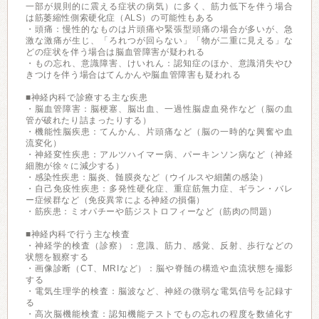
一部が規則的に震える症状の病気）に多く、筋力低下を伴う場合
は筋萎縮性側索硬化症（ALS）の可能性もある
・頭痛：慢性的なものは片頭痛や緊張型頭痛の場合が多いが、急
激な激痛が生じ、「ろれつが回らない」「物が二重に見える」な
どの症状を伴う場合は脳血管障害が疑われる
・もの忘れ、意識障害、けいれん：認知症のほか、意識消失やひ
きつけを伴う場合はてんかんや脳血管障害も疑われる
■神経内科で診療する主な疾患
・脳血管障害：脳梗塞、脳出血、一過性脳虚血発作など（脳の血
管が破れたり詰まったりする）
・機能性脳疾患：てんかん、片頭痛など（脳の一時的な興奮や血
流変化）
・神経変性疾患：アルツハイマー病、パーキンソン病など（神経
細胞が徐々に減少する）
・感染性疾患：脳炎、髄膜炎など（ウイルスや細菌の感染）
・自己免疫性疾患：多発性硬化症、重症筋無力症、ギラン・バレ
ー症候群など（免疫異常による神経の損傷）
・筋疾患：ミオパチーや筋ジストロフィーなど（筋肉の問題）
■神経内科で行う主な検査
・神経学的検査（診察）：意識、筋力、感覚、反射、歩行などの
状態を観察する
・画像診断（CT、MRIなど）：脳や脊髄の構造や血流状態を撮影
する
・電気生理学的検査：脳波など、神経の微弱な電気信号を記録す
る
・高次脳機能検査：認知機能テストでもの忘れの程度を数値化す