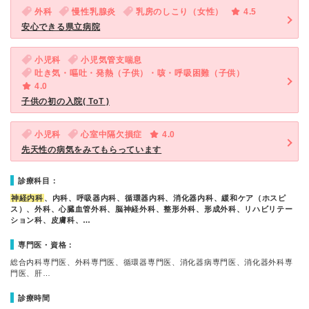
外科
慢性乳腺炎
乳房のしこり（女性）
4.5
安心できる県立病院
小児科
小児気管支喘息
吐き気・嘔吐・発熱（子供）・咳・呼吸困難（子供）
4.0
子供の初の入院( ToT )
小児科
心室中隔欠損症
4.0
先天性の病気をみてもらっています
診療科目：
神経内科
、内科、呼吸器内科、循環器内科、消化器内科、緩和ケア（ホスピ
ス）、外科、心臓血管外科、脳神経外科、整形外科、形成外科、リハビリテー
ション科、皮膚科、…
専門医・資格：
総合内科専門医、外科専門医、循環器専門医、消化器病専門医、消化器外科専
門医、肝…
診療時間