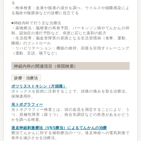
る
・検体検査：血液や髄液の成分を調べ、ウイルスや細菌感染によ
る脳炎や髄膜炎などの診断に役立てる
■神経内科で行う主な治療法
・薬物療法：脳梗塞の再発予防、パーキンソン病やてんかんの抑
制、認知症の進行予防など、疾患に応じた薬剤の処方
・生活指導：脳血管障害の原因となる生活習慣病（食事、運動、
睡眠）のコントロール
・リハビリテーション：機能の維持、回復を目指すトレーニング
（運動、言語、嚥下など）
神経内科の関連項目（病院検索）
診療・治療法
ボツリヌストキシン（片頭痛）
ボトックスを筋肉に注射することで、頭痛の痛みを取る治療法。
保険適用外。
光トポグラフィー
光トポグラフィー検査とは、頭の血流を測定することにより、う
つ、双極性障害（躁うつ）、統合失調症などの疾患があるかどう
かを調べる検査。
迷走神経刺激療法（VNS療法）によるてんかんの治療
難治てんかんに対する補助療法の一つ。迷走神経への電気刺激で
発作を減少させる治療法。