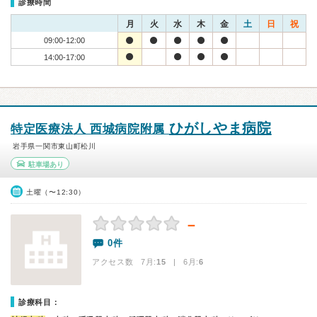
診療時間
月
火
水
木
金
土
日
祝
09:00-12:00
14:00-17:00
ひがしやま病院
特定医療法人 西城病院附属
岩手県一関市東山町松川
駐車場あり
土曜（〜12:30）
－
0件
アクセス数 7月:
15
| 6月:
6
診療科目：