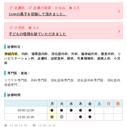
皮膚科
皮膚の発疹・かゆみ
4.5
1cmの黒子を切除して頂きました。
小児科
4.0
子どもの怪我を診ていただきました
診療科目：
神経内科
、内科、循環器内科、消化器内科、外科、脳神経外科、整形外科、リ
ハビリテーション科、皮膚科、泌尿器科、眼科、耳鼻咽喉科、産婦人科、小児
科
専門医・資格：
リウマチ専門医、外科専門医、消化器病専門医、消化器外科専門医、消化器内
視鏡専門…
診療時間
月
火
水
木
金
土
日
祝
09:00-12:00
13:30-15:30
12:30-15:30
12:30-16:30