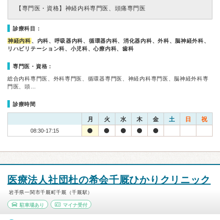
【専門医・資格】
神経内科専門医、頭痛専門医
診療科目：
神経内科
、内科、呼吸器内科、循環器内科、消化器内科、外科、脳神経外科、
リハビリテーション科、小児科、心療内科、歯科
専門医・資格：
総合内科専門医、外科専門医、循環器専門医、神経内科専門医、脳神経外科専
門医、頭…
診療時間
月
火
水
木
金
土
日
祝
08:30-17:15
医療法人社団杜の希会千厩ひかりクリニック
岩手県一関市千厩町千厩（千厩駅）
駐車場あり
マイナ受付