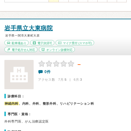
岩手県立大東病院
岩手県一関市大東町大原
駐車場あり
電子決済可
マイナ受付
(スマホ可)
電子処方せん対応
オンライン診療対応
－
0件
アクセス数 7月:
5
| 6月:
3
診療科目：
神経内科
、内科、外科、整形外科、リハビリテーション科
専門医・資格：
外科専門医、がん治療認定医