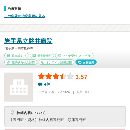
治療実績
この病院の治療実績を見る
岩手県立磐井病院
岩手県一関市狐禅寺
駐車場あり
電子決済可
マイナ受付
(スマホ可)
電子処方せん対応
オンライン診療対応
女医在籍
3.57
4件
アクセス数 7月:
324
| 6月:
383
神経内科について
【専門医・資格】
神経内科専門医、頭痛専門医