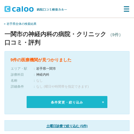
« 岩手県全体の検索結果
一関市の神経内科の病院・クリニック
（9件）
口コミ・評判
9件の医療機関が見つかりました
エリア・駅
岩手県一関市
診療科目
神経内科
名称
なし
詳細条件
なし (曜日や時間帯を指定できます)
条件変更・絞り込み
土曜日診療で絞り込む (5件)