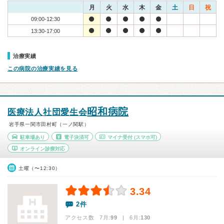
月
火
水
木
金
土
日
祝
09:00-12:30
13:30-17:00
治療実績
この病院の治療実績を見る
昭和病院
医療法人社団愛生会
岩手県一関市田村町（一ノ関駅）
駐車場あり
電子決済可
マイナ受付
(スマホ可)
オンライン診療対応
土曜（〜12:30）
3.34
2件
アクセス数 7月:
99
| 6月:
130