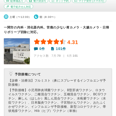
駐車場あり
電子決済可
ネット予約
マイナ受付
(スマホ可)
電子処方せん対応
土曜（〜12:00）
朝（8:30〜）
一関市の内科・消化器内科。苦痛の少ない胃カメラ・大腸カメラ・日帰
りポリープ切除に対応。
4.31
0件
101件
アクセス数 7月:
70
| 6月:
101
予防接種について
【診療・治療法】
フルミスト（鼻にスプレーするインフルエンザ予
防接種）
【予防接種】
小児用肺炎球菌ワクチン、B型肝炎ワクチン、ロタウ
イルスワクチン、二種混合ワクチン、五種混合ワクチン、BCGワク
チン、麻しん（はしか）風しん混合ワクチン、水疱瘡ワクチン（水
痘ワクチン）、日本脳炎ワクチン、子宮頸がんワクチン、おたふく
かぜワクチン、インフルエンザ予防接種、新型コロナワクチン、帯
状疱疹ワクチン、Hib（ヒブ）ワクチン（単独）