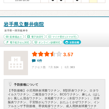
15:00-18:30
岩手県立磐井病院
岩手県一関市狐禅寺
駐車場あり
電子決済可
マイナ受付
(スマホ可)
電子処方せん対応
オンライン診療対応
女医在籍
3.57
4件
アクセス数 7月:
324
| 6月:
383
予防接種について
【予防接種】
小児用肺炎球菌ワクチン、B型肝炎ワクチン、ロタウ
イルスワクチン、二種混合ワクチン、BCGワクチン、麻しん（はし
か）風しん混合ワクチン、水疱瘡ワクチン（水痘ワクチン）、日本
脳炎ワクチン、子宮頸がんワクチン、おたふくかぜワクチン、イン
フルエンザ予防接種、帯状疱疹ワクチン、成人用肺炎球菌ワクチ