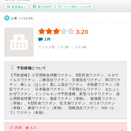
駐車場あり
電子決済可
マイナ受付
(スマホ可)
土曜（〜12:00）
3.20
1件
アクセス数 7月:
28
| 6月:
48
予防接種について
【予防接種】
小児用肺炎球菌ワクチン、B型肝炎ワクチン、ロタウ
イルスワクチン、二種混合ワクチン、五種混合ワクチン、BCGワク
チン、麻しん（はしか）風しん混合ワクチン、水疱瘡ワクチン（水
痘ワクチン）、日本脳炎ワクチン、子宮頸がんワクチン、おたふく
かぜワクチン、インフルエンザ予防接種、新型コロナワクチン、成
人用肺炎球菌ワクチン、風疹ワクチン（単独）、破傷風ワクチン
（単独）、A型肝炎ワクチン、狂犬病ワクチン、ポリオワクチン
（単独）、麻疹ワクチン（単独）、四種混合ワクチン、Hib（ヒ
ブ）ワクチン（単独）
内科
4.0