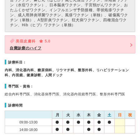
合ワクチン、麻しん（はしか）風しん混合ワクチン、水疱瘡ワクチ
ン（水痘ワクチン）、日本脳炎ワクチン、子宮頸がんワクチン、お
たふくかぜワクチン、インフルエンザ予防接種、帯状疱疹ワクチ
ン、成人用肺炎球菌ワクチン、風疹ワクチン（単独）、破傷風ワク
チン（単独）、A型肝炎ワクチン、狂犬病ワクチン、四種混合ワク
チン、Hib（ヒブ）ワクチン（単独）
美容皮膚科
5.0
自費診療のハイフ
診療科目：
内科、消化器内科、糖尿病科、リウマチ科、整形外科、リハビリテーション
科、内視鏡、健康診断、人間ドック
専門医・資格：
総合内科専門医、消化器病専門医、消化器内視鏡専門医、整形外科専門医
診療時間
月
火
水
木
金
土
日
祝
09:00-13:00
14:00-18:00