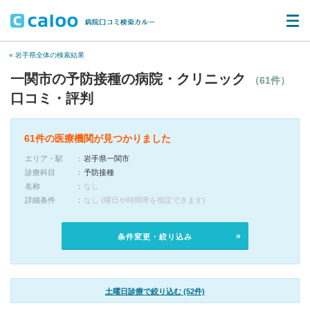
« 岩手県全体の検索結果
一関市の予防接種の病院・クリニック
（61件）
口コミ・評判
61件の医療機関が見つかりました
エリア・駅
岩手県一関市
診療科目
予防接種
名称
なし
詳細条件
なし (曜日や時間帯を指定できます)
条件変更・絞り込み
土曜日診療で絞り込む (52件)