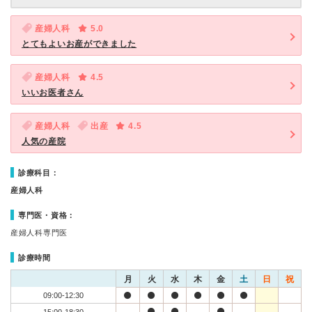
産婦人科
5.0
とてもよいお産ができました
産婦人科
4.5
いいお医者さん
産婦人科
出産
4.5
人気の産院
診療科目：
産婦人科
専門医・資格：
産婦人科専門医
診療時間
月
火
水
木
金
土
日
祝
09:00-12:30