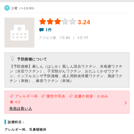
土曜（〜13:00）
3.24
1件
アクセス数 7月:
91
| 6月:
77
予防接種について
【予防接種】
麻しん（はしか）風しん混合ワクチン、水疱瘡ワクチ
ン（水痘ワクチン）、子宮頸がんワクチン、おたふくかぜワクチ
ン、インフルエンザ予防接種、成人用肺炎球菌ワクチン、風疹ワク
チン（単独）、麻疹ワクチン（単独）
アレルギー科
慢性中耳炎
皮膚の発疹・かゆみ
4.0
先生は良い人
診療科目：
アレルギー科、耳鼻咽喉科