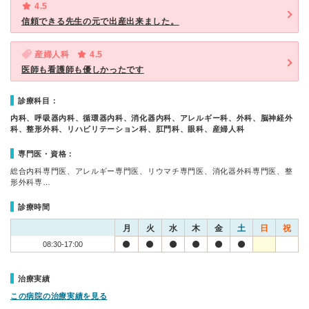
4.5
信頼できる先生の元で出産出来ました。
産婦人科
4.5
医師も看護師も優しかったです
診療科目：
内科、呼吸器内科、循環器内科、消化器内科、アレルギー科、外科、脳神経外
科、整形外科、リハビリテーション科、肛門科、眼科、産婦人科
専門医・資格：
総合内科専門医、アレルギー専門医、リウマチ専門医、消化器外科専門医、整
形外科専…
診療時間
月
火
水
木
金
土
日
祝
08:30-17:00
治療実績
この病院の治療実績を見る