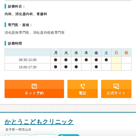
診療科目：
内科、消化器内科、胃腸科
専門医・資格：
消化器病専門医、消化器内視鏡専門医
診療時間
月
火
水
木
金
土
日
祝
08:30-12:00
15:00-17:30
ネット予約
電話
公式サイト
かとうこどもクリニック
岩手県一関市山目