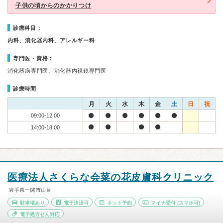
子供の頃からのかかりつけ
診療科目：
内科、消化器内科、アレルギー科
専門医・資格：
消化器病専門医、消化器内視鏡専門医
診療時間
月
火
水
木
金
土
日
祝
09:00-12:00
14:00-18:00
医療法人さくらな会菜の花皮膚科クリニック
岩手県一関市山目
駐車場あり
電子決済可
ネット予約
マイナ受付
(スマホ可)
電子処方せん対応