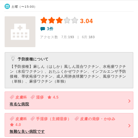
土曜（〜15:00）
3.04
3件
アクセス数 7月:
193
| 6月:
183
予防接種について
【予防接種】
麻しん（はしか）風しん混合ワクチン、水疱瘡ワクチ
ン（水痘ワクチン）、おたふくかぜワクチン、インフルエンザ予防
接種、帯状疱疹ワクチン、成人用肺炎球菌ワクチン、風疹ワクチン
（単独）、麻疹ワクチン（単独）
皮膚科
湿疹
4.5
有名な病院
皮膚科
手湿疹（主婦湿疹）
皮膚の発疹・かゆみ
4.0
無難な良い病院です