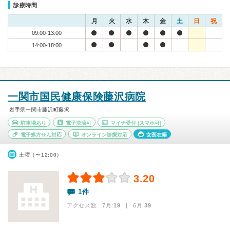
診療時間
月
火
水
木
金
土
日
祝
09:00-13:00
14:00-18:00
一関市国民健康保険藤沢病院
岩手県一関市藤沢町藤沢
駐車場あり
電子決済可
マイナ受付
(スマホ可)
電子処方せん対応
オンライン診療対応
女医在籍
土曜（〜12:00）
3.20
1件
アクセス数 7月:
19
| 6月:
39