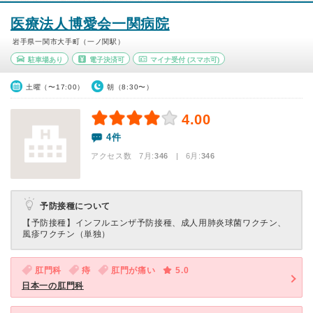
医療法人博愛会一関病院
岩手県一関市大手町（一ノ関駅）
駐車場あり
電子決済可
マイナ受付
(スマホ可)
土曜（〜17:00）
朝（8:30〜）
4.00
4件
アクセス数 7月:
346
| 6月:
346
予防接種について
【予防接種】
インフルエンザ予防接種、成人用肺炎球菌ワクチン、
風疹ワクチン（単独）
肛門科
痔
肛門が痛い
5.0
日本一の肛門科