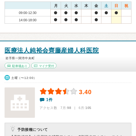
月
火
水
木
金
土
日
祝
09:00-12:30
14:00-18:00
医療法人純裕会齊藤産婦人科医院
岩手県一関市中央町
駐車場あり
マイナ受付
土曜（〜12:00）
3.40
1件
アクセス数 7月:
98
| 6月:
105
予防接種について