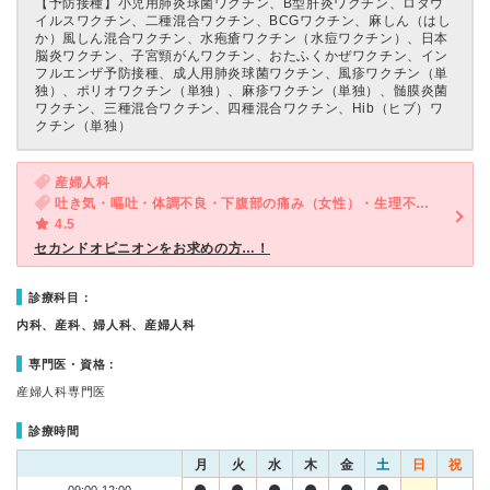
【予防接種】
小児用肺炎球菌ワクチン、B型肝炎ワクチン、ロタウ
イルスワクチン、二種混合ワクチン、BCGワクチン、麻しん（はし
か）風しん混合ワクチン、水疱瘡ワクチン（水痘ワクチン）、日本
脳炎ワクチン、子宮頸がんワクチン、おたふくかぜワクチン、イン
フルエンザ予防接種、成人用肺炎球菌ワクチン、風疹ワクチン（単
独）、ポリオワクチン（単独）、麻疹ワクチン（単独）、髄膜炎菌
ワクチン、三種混合ワクチン、四種混合ワクチン、Hib（ヒブ）ワ
クチン（単独）
産婦人科
吐き気・嘔吐・体調不良・下腹部の痛み（女性）・生理不順（女性）・不性器出血（女性）
4.5
セカンドオピニオンをお求めの方…！
診療科目：
内科、産科、婦人科、産婦人科
専門医・資格：
産婦人科専門医
診療時間
月
火
水
木
金
土
日
祝