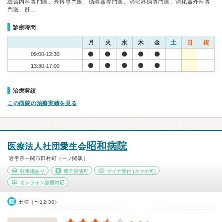
総合内科専門医、外科専門医、循環器専門医、消化器病専門医、消化器外科専
門医、肝…
診療時間
月
火
水
木
金
土
日
祝
09:00-12:30
13:30-17:00
治療実績
この病院の治療実績を見る
昭和病院
医療法人社団愛生会
岩手県一関市田村町（一ノ関駅）
駐車場あり
電子決済可
マイナ受付
(スマホ可)
オンライン診療対応
土曜（〜12:30）