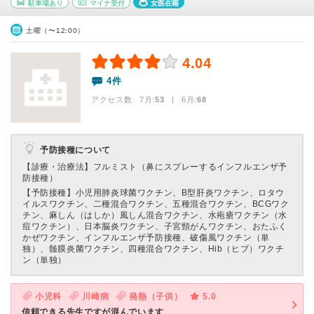
駐車場あり
マイナ受付
女医在籍
土曜（〜12:00）
4.04
4件
アクセス数 7月:
53
| 6月:
68
予防接種について
【診療・治療法】
フルミスト（鼻にスプレーするインフルエンザ予
防接種）
【予防接種】
小児用肺炎球菌ワクチン、B型肝炎ワクチン、ロタウ
イルスワクチン、二種混合ワクチン、五種混合ワクチン、BCGワク
チン、麻しん（はしか）風しん混合ワクチン、水疱瘡ワクチン（水
痘ワクチン）、日本脳炎ワクチン、子宮頸がんワクチン、おたふく
かぜワクチン、インフルエンザ予防接種、破傷風ワクチン（単
独）、髄膜炎菌ワクチン、四種混合ワクチン、Hib（ヒブ）ワクチ
ン（単独）
小児科
川崎病
発熱（子供）
5.0
信頼できる先生ですが混んでいます