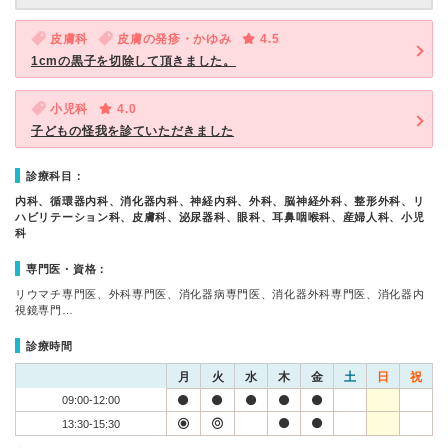
皮膚科
皮膚の発疹・かゆみ
4.5
1cmの黒子を切除して頂きました。
小児科
4.0
子どもの怪我を診ていただきました
診療科目：
内科、循環器内科、消化器内科、神経内科、外科、脳神経外科、整形外科、リ
ハビリテーション科、皮膚科、泌尿器科、眼科、耳鼻咽喉科、産婦人科、小児
科
専門医・資格：
リウマチ専門医、外科専門医、消化器病専門医、消化器外科専門医、消化器内
視鏡専門…
診療時間
月
火
水
木
金
土
日
祝
09:00-12:00
13:30-15:30