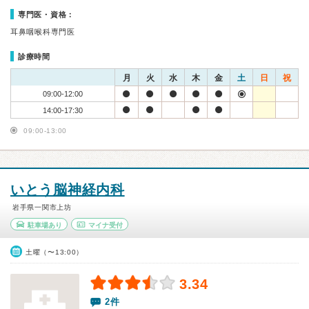
専門医・資格：
耳鼻咽喉科専門医
診療時間
月
火
水
木
金
土
日
祝
09:00-12:00
14:00-17:30
09:00-13:00
いとう脳神経内科
岩手県一関市上坊
駐車場あり
マイナ受付
土曜（〜13:00）
3.34
2件