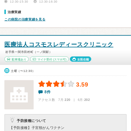
12:30-15:30
12:30-16:30
治療実績
この病院の治療実績を見る
医療法人コスモスレディースクリニック
岩手県一関市田村町（一ノ関駅）
駐車場あり
マイナ受付
(スマホ可)
女医在籍
土曜（〜12:30）
3.59
8件
アクセス数 7月:
220
| 6月:
202
予防接種について
【予防接種】
子宮頸がんワクチン