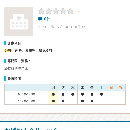
－
0件
アクセス数 7月:
18
| 6月:
32
診療科目：
外科
、内科、皮膚科、泌尿器科
専門医・資格：
泌尿器科専門医
診療時間
月
火
水
木
金
土
日
祝
08:30-12:30
14:00-18:00