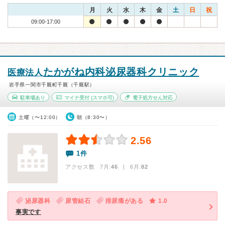
月
火
水
木
金
土
日
祝
09:00-17:00
たかがね内科泌尿器科クリニック
医療法人
岩手県一関市千厩町千厩（千厩駅）
駐車場あり
マイナ受付
(スマホ可)
電子処方せん対応
土曜（〜12:00）
朝（8:30〜）
2.56
1件
アクセス数 7月:
46
| 6月:
82
泌尿器科
尿管結石
排尿痛がある
1.0
事実です