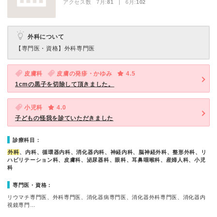
アクセス数 7月:
81
| 6月:
102
外科について
【専門医・資格】
外科専門医
皮膚科
皮膚の発疹・かゆみ
4.5
1cmの黒子を切除して頂きました。
小児科
4.0
子どもの怪我を診ていただきました
診療科目：
外科
、内科、循環器内科、消化器内科、神経内科、脳神経外科、整形外科、リ
ハビリテーション科、皮膚科、泌尿器科、眼科、耳鼻咽喉科、産婦人科、小児
科
専門医・資格：
リウマチ専門医、外科専門医、消化器病専門医、消化器外科専門医、消化器内
視鏡専門…