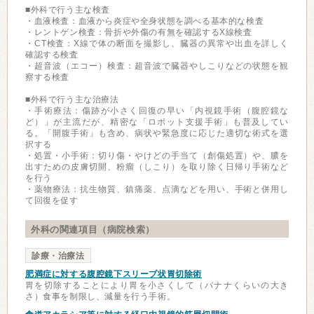
■外科で行う主な検査
・血液検査：血液から炎症や全身状態を調べる基本的な検査
・レントゲン検査：骨折や外傷の有無を確認するX線検査
・CT検査：X線で体の断面を撮影し、臓器の異常や出血を詳しく
確認する検査
・超音波（エコー）検査：超音波で臓器やしこりなどの状態を観
察する検査
■外科で行う主な治療法
・手術療法：傷跡が小さく回復の早い「内視鏡手術（腹腔鏡な
ど）」が主流だが、精密な「ロボット支援手術」も普及してい
る。「開腹手術」も含め、病状や緊急度に応じた適切な術式を選
択する
・処置・小手術：切り傷・やけどの手当て（創傷処置）や、膿を
出すための皮膚切開、粉瘤（しこり）を取り除く日帰り手術など
を行う
・薬物療法：抗生物質、鎮痛薬、点滴などを用い、手術と併用し
て回復を促す
外科の関連項目（病院検索）
診療・治療法
肥満症に対する腹腔鏡下スリーブ状胃切除術
胃を切除することにより胃を小さくして（バナナくらいの大き
さ）食事を制限し、減量を行う手術。