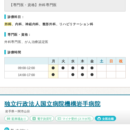
【専門医・資格】
外科専門医
診療科目：
外科
、内科、神経内科、整形外科、リハビリテーション科
専門医・資格：
外科専門医、がん治療認定医
診療時間
月
火
水
木
金
土
日
祝
09:00-12:00
14:00-17:00
独立行政法人国立病院機構岩手病院
岩手県一関市山目
駐車場あり
電子決済可
マイナ受付
(スマホ可)
女医在籍