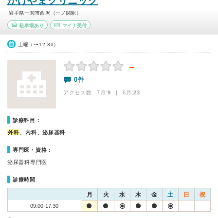
かげやまクリニック
岩手県一関市西沢（一ノ関駅）
駐車場あり
マイナ受付
土曜（〜12:30）
－
0件
アクセス数 7月:
9
| 6月:
23
診療科目：
外科
、内科、泌尿器科
専門医・資格：
泌尿器科専門医
診療時間
月
火
水
木
金
土
日
祝
09:00-17:30