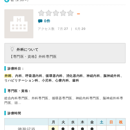
朝（8:30〜）
－
0件
アクセス数 7月:
27
| 6月:
20
外科について
【専門医・資格】
外科専門医
診療科目：
外科
、内科、呼吸器内科、循環器内科、消化器内科、神経内科、脳神経外科、
リハビリテーション科、小児科、心療内科、歯科
専門医・資格：
総合内科専門医、外科専門医、循環器専門医、神経内科専門医、脳神経外科専
門医、頭…
診療時間
月
火
水
木
金
土
日
祝
08:30-17:15