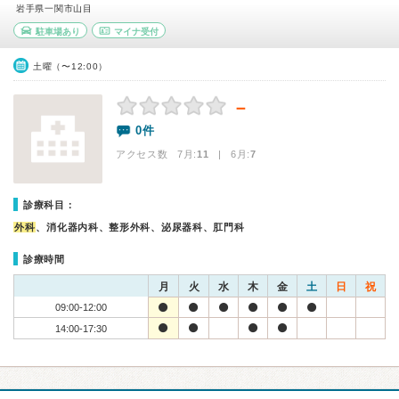
岩手県一関市山目
駐車場あり
マイナ受付
土曜（〜12:00）
－
0件
アクセス数 7月:
11
| 6月:
7
診療科目：
外科
、消化器内科、整形外科、泌尿器科、肛門科
診療時間
月
火
水
木
金
土
日
祝
09:00-12:00
14:00-17:30