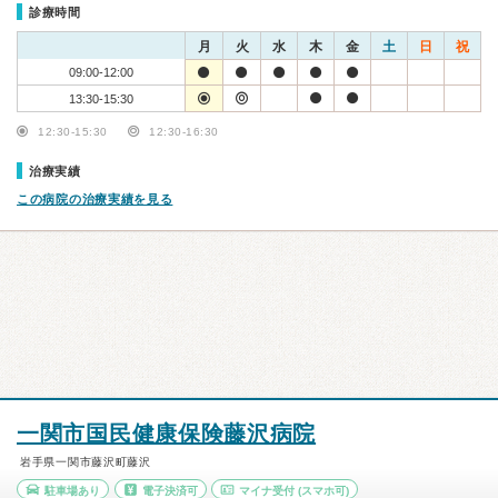
診療時間
月
火
水
木
金
土
日
祝
09:00-12:00
13:30-15:30
12:30-15:30
12:30-16:30
治療実績
この病院の治療実績を見る
一関市国民健康保険藤沢病院
岩手県一関市藤沢町藤沢
駐車場あり
電子決済可
マイナ受付
(スマホ可)