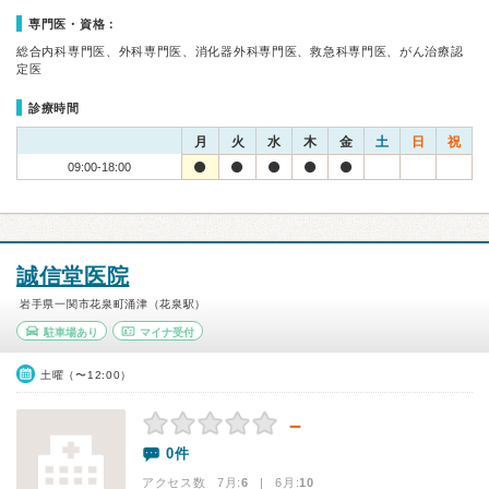
専門医・資格：
総合内科専門医、外科専門医、消化器外科専門医、救急科専門医、がん治療認
定医
診療時間
月
火
水
木
金
土
日
祝
09:00-18:00
誠信堂医院
岩手県一関市花泉町涌津（花泉駅）
駐車場あり
マイナ受付
土曜（〜12:00）
－
0件
アクセス数 7月:
6
| 6月:
10