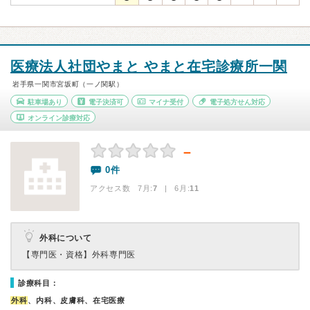
医療法人社団やまと やまと在宅診療所一関
岩手県一関市宮坂町（一ノ関駅）
駐車場あり
電子決済可
マイナ受付
電子処方せん対応
オンライン診療対応
－
0件
アクセス数 7月:
7
| 6月:
11
外科について
【専門医・資格】
外科専門医
診療科目：
外科
、内科、皮膚科、在宅医療