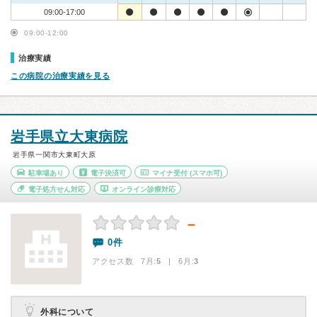
09:00-17:00
09:00-12:00
治療実績
この病院の治療実績を見る
岩手県立大東病院
岩手県一関市大東町大原
駐車場あり
電子決済可
マイナ受付
(スマホ可)
電子処方せん対応
オンライン診療対応
－
0件
アクセス数 7月:
5
| 6月:
3
外科について