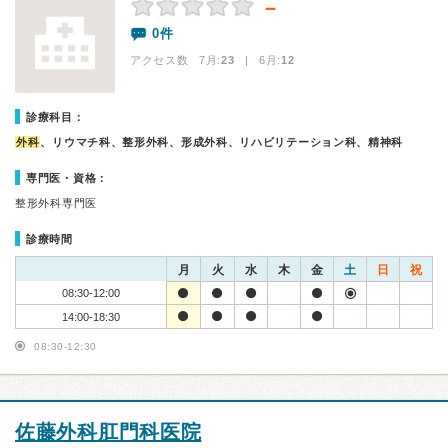
－
0件
アクセス数 7月:
23
| 6月:
12
診療科目：
外科
、リウマチ科、整形外科、形成外科、リハビリテーション科、精神科
専門医・資格：
整形外科専門医
診療時間
月
火
水
木
金
土
日
祝
08:30-12:00
14:00-18:30
08:30-12:30
佐藤外科肛門科医院