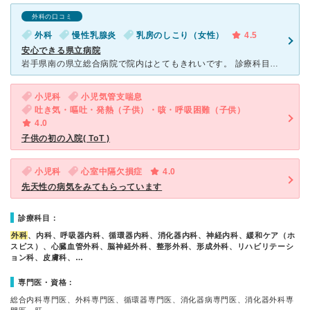
外科の口コミ
外科
慢性乳腺炎
乳房のしこり（女性）
4.5
安心できる県立病院
岩手県南の県立総合病院で院内はとてもきれいです。 診療科目によっては常勤医がいないところもありますが、曜日によって応援の医師が来て見ていただけるので安心です。 私が診て頂いた診療科目では、放射線技
小児科
小児気管支喘息
吐き気・嘔吐・発熱（子供）・咳・呼吸困難（子供）
4.0
子供の初の入院( ToT )
小児科
心室中隔欠損症
4.0
先天性の病気をみてもらっています
診療科目：
外科
、内科、呼吸器内科、循環器内科、消化器内科、神経内科、緩和ケア（ホ
スピス）、心臓血管外科、脳神経外科、整形外科、形成外科、リハビリテーシ
ョン科、皮膚科、…
専門医・資格：
総合内科専門医、外科専門医、循環器専門医、消化器病専門医、消化器外科専