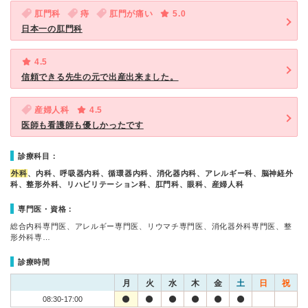
肛門科
痔
肛門が痛い
5.0
日本一の肛門科
4.5
信頼できる先生の元で出産出来ました。
産婦人科
4.5
医師も看護師も優しかったです
診療科目：
外科
、内科、呼吸器内科、循環器内科、消化器内科、アレルギー科、脳神経外
科、整形外科、リハビリテーション科、肛門科、眼科、産婦人科
専門医・資格：
総合内科専門医、アレルギー専門医、リウマチ専門医、消化器外科専門医、整
形外科専…
診療時間
月
火
水
木
金
土
日
祝
08:30-17:00