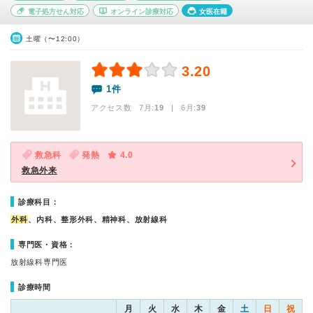
電子処方せん対応
オンライン診療対応
女医在籍
土曜（〜12:00）
3.20
1件
アクセス数 7月:
19
| 6月:
39
救急科
発熱
4.0
救急外来
診療科目：
外科
、内科、整形外科、精神科、放射線科
専門医・資格：
放射線科専門医
診療時間
月
火
水
木
金
土
日
祝