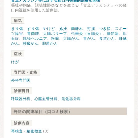
食道アカラシア等に対する経口内視鏡的筋層切開術
嘔吐や胸痛、誤嚥性肺炎などを生じる「食道アラカシア」への経
口内視鏡を使用した治療法。
病気
きり傷
、
すり傷
、
やけど
、
捻挫
、
肉離れ
、
打撲
、
つき指
、
スポー
ツ障害
、
胃肉腫
、
大腸ポリープ
、
虫垂炎（盲腸炎）
、
腸閉塞
、
胆
石症
、
鼠径ヘルニア
、
粉瘤
、
大腸がん
、
胃がん
、
食道がん
、
肝臓
がん
、
膵臓がん
、
胆道がん
症状
けが
専門医・資格
外科専門医
診療科目
呼吸器外科
、
心臓血管外科
、
消化器外科
外科の関連項目（口コミ検索）
診療内容
再検査・精密検査
(0)