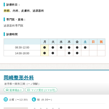
診療科目：
外科
、内科、皮膚科、泌尿器科
専門医・資格：
泌尿器科専門医
診療時間
月
火
水
木
金
土
日
祝
08:30-12:00
14:00-18:00
岡崎整形外科
岩手県一関市三関（一ノ関駅）
駐車場あり
マイナ受付
(スマホ可)
土曜（〜12:30）
朝（8:30〜）