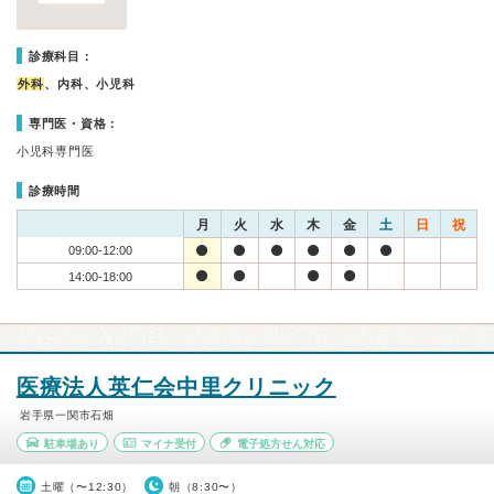
診療科目：
外科
、内科、小児科
専門医・資格：
小児科専門医
診療時間
月
火
水
木
金
土
日
祝
09:00-12:00
14:00-18:00
医療法人英仁会中里クリニック
岩手県一関市石畑
駐車場あり
マイナ受付
電子処方せん対応
土曜（〜12:30）
朝（8:30〜）