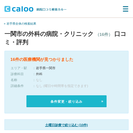
« 岩手県全体の検索結果
一関市の外科の病院・クリニック
口コ
（16件）
ミ・評判
16件の医療機関が見つかりました
エリア・駅
岩手県一関市
診療科目
外科
名称
なし
詳細条件
なし (曜日や時間帯を指定できます)
条件変更・絞り込み
土曜日診療で絞り込む (10件)