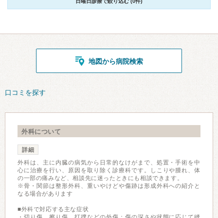
日曜日診療で絞り込む (0件)
地図から病院検索
口コミを探す
外科について
詳細
外科は、主に内臓の病気から日常的なけがまで、処置・手術を中
心に治療を行い、原因を取り除く診療科です。しこりや腫れ、体
の一部の痛みなど、相談先に迷ったときにも相談できます。
※骨・関節は整形外科、重いやけどや傷跡は形成外科への紹介と
なる場合があります
■外科で対応する主な症状
・切り傷、擦り傷、打撲などの外傷：傷の深さや状態に応じて縫