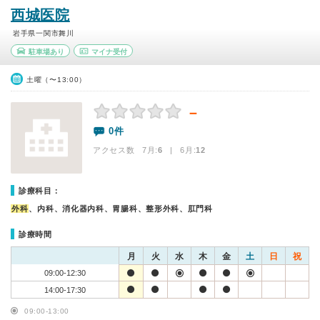
西城医院
岩手県一関市舞川
駐車場あり
マイナ受付
土曜（〜13:00）
－
0件
アクセス数 7月:
6
| 6月:
12
診療科目：
外科
、内科、消化器内科、胃腸科、整形外科、肛門科
診療時間
月
火
水
木
金
土
日
祝
09:00-12:30
14:00-17:30
09:00-13:00