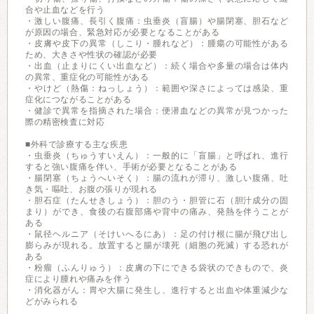
合や止血などを行う
・激しい腹痛、長引く腹痛：虫垂炎（盲腸）や腸閉塞、胆石など
が原因の場合、緊急対応が必要となることがある
・皮膚や皮下の異常（しこり・腫れなど）：腫瘍の可能性がある
ため、大きさや性状の確認が必要
・出血（止まりにくい出血など）：続く場合や多量の場合は体内
の異常、重症化の可能性がある
・やけど（熱傷：ねっしょう）：範囲や深さによっては感染、重
症化につながることがある
・健診で異常を指摘された場合：便潜血などの異常が見つかった
際の精密検査に対応
■外科で診療する主な疾患
・虫垂炎（ちゅうすいえん）：一般的に「盲腸」と呼ばれ、進行
すると強い腹痛を伴い、手術が必要となることがある
・腸閉塞（ちょうへいそく）：腸の流れが滞り、激しい腹痛、吐
き気・嘔吐、お腹の張りが現れる
・胆石症（たんせきしょう）：胆のう・胆管に石（胆汁成分の固
まり）ができ、食後の右腹部痛や背中の痛み、発熱を伴うことが
ある
・鼠径ヘルニア（そけいへるにあ）：足の付け根に腸が飛び出し
膨らみが現れる。放置すると腸が壊死（細胞の死滅）する恐れが
ある
・粉瘤（ふんりゅう）：皮膚の下にできる袋状のできもので、炎
症により腫れや痛みを伴う
・消化器がん：胃や大腸に発生し、進行すると出血や体重減少な
どがみられる