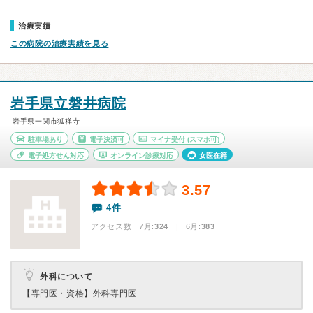
治療実績
この病院の治療実績を見る
岩手県立磐井病院
岩手県一関市狐禅寺
駐車場あり
電子決済可
マイナ受付
(スマホ可)
電子処方せん対応
オンライン診療対応
女医在籍
3.57
4件
アクセス数 7月:
324
| 6月:
383
外科について
【専門医・資格】
外科専門医