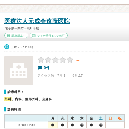
医療法人元成会遠藤医院
岩手県一関市千厩町千厩
駐車場あり
マイナ受付
(スマホ可)
土曜（〜12:00）
－
0件
アクセス数 7月:
9
| 6月:
17
診療科目：
外科
、内科、整形外科、皮膚科
診療時間
月
火
水
木
金
土
日
祝
09:00-17:30