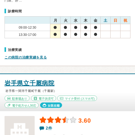
門医、肝…
診療時間
月
火
水
木
金
土
日
祝
09:00-12:30
13:30-17:00
治療実績
この病院の治療実績を見る
岩手県立千厩病院
岩手県一関市千厩町千厩（千厩駅）
駐車場あり
電子決済可
マイナ受付
(スマホ可)
電子処方せん対応
女医在籍
3.60
2件