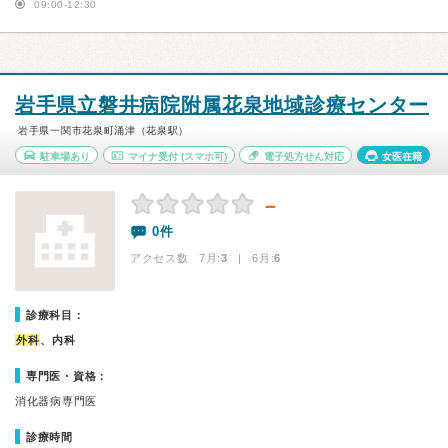
09:00-12:30
岩手県立磐井病院附属花泉地域診療センター
岩手県一関市花泉町涌津（花泉駅）
駐車場あり
マイナ受付
(スマホ可)
電子処方せん対応
女医在籍
－
0件
アクセス数 7月:
3
| 6月:
6
診療科目：
外科
、内科
専門医・資格：
消化器病専門医
診療時間