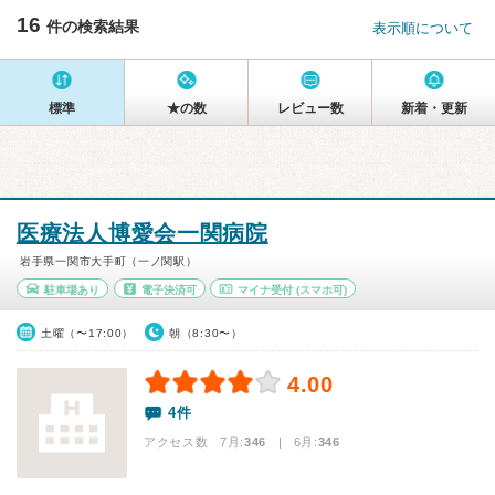
16
件の検索結果
表示順について
標準
★の数
レビュー数
新着・更新
医療法人博愛会一関病院
岩手県一関市大手町（一ノ関駅）
駐車場あり
電子決済可
マイナ受付
(スマホ可)
土曜（〜17:00）
朝（8:30〜）
4.00
4件
アクセス数 7月:
346
| 6月:
346