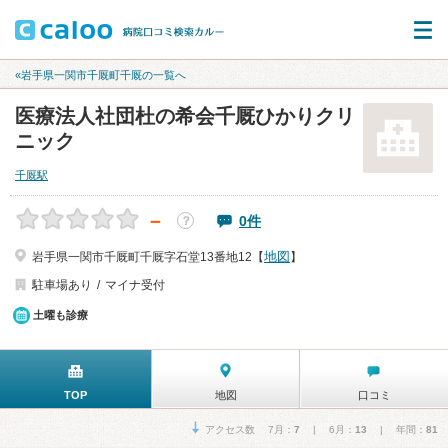
«岩手県一関市千厩町千厩の一覧へ
医療法人社団杜の希会千厩ひかりクリ
ニック
千厩駅
－
0件
？
地図
岩手県一関市千厩町千厩字石堂13番地12【
】
駐車場あり
マイナ受付
土曜も診療
TOP
地図
口コミ
アクセス数 7月：
7
| 6月：
13
| 年間：
81