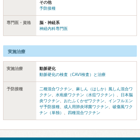
その他
予防接種
専門医・資格
脳・神経系
神経内科専門医
実施治療
実施治療
動脈硬化
動脈硬化の検査（CAVI検査）と治療
予防接種
二種混合ワクチン
、
麻しん（はしか）風しん混合ワ
クチン
、
水疱瘡ワクチン（水痘ワクチン）
、
日本脳
炎ワクチン
、
おたふくかぜワクチン
、
インフルエン
ザ予防接種
、
成人用肺炎球菌ワクチン
、
破傷風ワク
チン（単独）
、
四種混合ワクチン