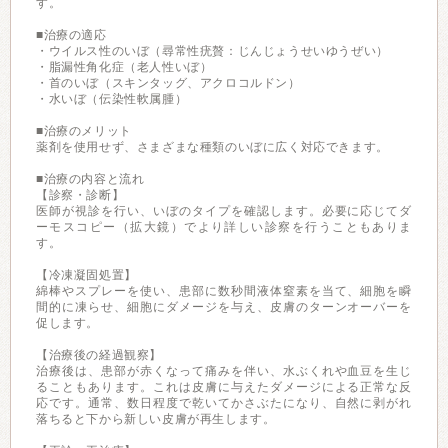
す。
■治療の適応
・ウイルス性のいぼ（尋常性疣贅：じんじょうせいゆうぜい）
・脂漏性角化症（老人性いぼ）
・首のいぼ（スキンタッグ、アクロコルドン）
・水いぼ（伝染性軟属腫）
■治療のメリット
薬剤を使用せず、さまざまな種類のいぼに広く対応できます。
■治療の内容と流れ
【診察・診断】
医師が視診を行い、いぼのタイプを確認します。必要に応じてダ
ーモスコピー（拡大鏡）でより詳しい診察を行うこともありま
す。
【冷凍凝固処置】
綿棒やスプレーを使い、患部に数秒間液体窒素を当て、細胞を瞬
間的に凍らせ、細胞にダメージを与え、皮膚のターンオーバーを
促します。
【治療後の経過観察】
治療後は、患部が赤くなって痛みを伴い、水ぶくれや血豆を生じ
ることもあります。これは皮膚に与えたダメージによる正常な反
応です。通常、数日程度で乾いてかさぶたになり、自然に剥がれ
落ちると下から新しい皮膚が再生します。