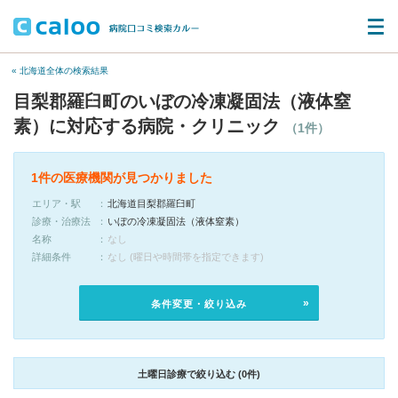
« 北海道全体の検索結果
目梨郡羅臼町のいぼの冷凍凝固法（液体窒
素）に対応する病院・クリニック
（1件）
1件の医療機関が見つかりました
エリア・駅
北海道目梨郡羅臼町
診療・治療法
いぼの冷凍凝固法（液体窒素）
名称
なし
詳細条件
なし (曜日や時間帯を指定できます)
条件変更・絞り込み
土曜日診療で絞り込む (0件)