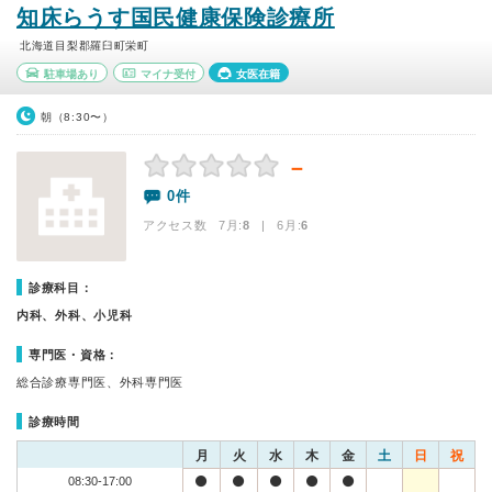
知床らうす国民健康保険診療所
北海道目梨郡羅臼町栄町
駐車場あり
マイナ受付
女医在籍
朝（8:30〜）
－
0件
アクセス数 7月:
8
| 6月:
6
診療科目：
内科、外科、小児科
専門医・資格：
総合診療専門医、外科専門医
診療時間
月
火
水
木
金
土
日
祝
08:30-17:00