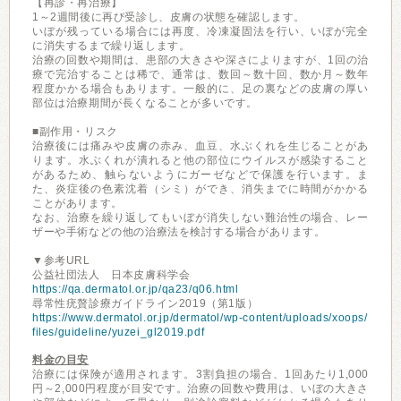
【再診・再治療】
1～2週間後に再び受診し、皮膚の状態を確認します。
いぼが残っている場合には再度、冷凍凝固法を行い、いぼが完全
に消失するまで繰り返します。
治療の回数や期間は、患部の大きさや深さによりますが、1回の治
療で完治することは稀で、通常は、数回～数十回、数か月～数年
程度かかる場合もあります。一般的に、足の裏などの皮膚の厚い
部位は治療期間が長くなることが多いです。
■副作用・リスク
治療後には痛みや皮膚の赤み、血豆、水ぶくれを生じることがあ
ります。水ぶくれが潰れると他の部位にウイルスが感染すること
があるため、触らないようにガーゼなどで保護を行います。ま
た、炎症後の色素沈着（シミ）ができ、消失までに時間がかかる
ことがあります。
なお、治療を繰り返してもいぼが消失しない難治性の場合、レー
ザーや手術などの他の治療法を検討する場合があります。
▼参考URL
公益社団法人 日本皮膚科学会
https://qa.dermatol.or.jp/qa23/q06.html
尋常性疣贅診療ガイドライン2019（第1版）
https://www.dermatol.or.jp/dermatol/wp-content/uploads/xoops/
files/guideline/yuzei_gl2019.pdf
料金の目安
治療には保険が適用されます。3割負担の場合、1回あたり1,000
円～2,000円程度が目安です。治療の回数や費用は、いぼの大きさ