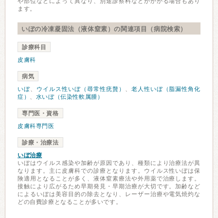
や部位などによって異なり、別途診察料などがかかる場合もあり
ます。
いぼの冷凍凝固法（液体窒素）の関連項目（病院検索）
診療科目
皮膚科
病気
いぼ
、
ウイルス性いぼ（尋常性疣贅）
、
老人性いぼ（脂漏性角化
症）
、
水いぼ（伝染性軟属腫）
専門医・資格
皮膚科専門医
診療・治療法
いぼ治療
いぼはウイルス感染や加齢が原因であり、種類により治療法が異
なります。主に皮膚科での診療となります。ウイルス性いぼは保
険適用となることが多く、液体窒素療法や外用薬で治療します。
接触により広がるため早期発見・早期治療が大切です。加齢など
によるいぼは美容目的の除去となり、レーザー治療や電気焼灼な
どの自費診療となることが多いです。