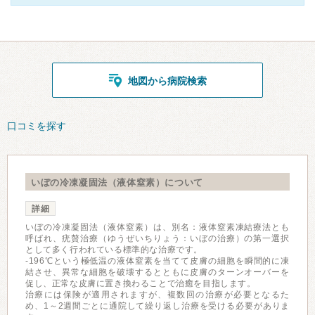
地図から病院検索
口コミを探す
いぼの冷凍凝固法（液体窒素）について
詳細
いぼの冷凍凝固法（液体窒素）は、別名：液体窒素凍結療法とも
呼ばれ、疣贅治療（ゆうぜいちりょう：いぼの治療）の第一選択
として多く行われている標準的な治療です。
-196℃という極低温の液体窒素を当てて皮膚の細胞を瞬間的に凍
結させ、異常な細胞を破壊するとともに皮膚のターンオーバーを
促し、正常な皮膚に置き換わることで治癒を目指します。
治療には保険が適用されますが、複数回の治療が必要となるた
め、1～2週間ごとに通院して繰り返し治療を受ける必要がありま