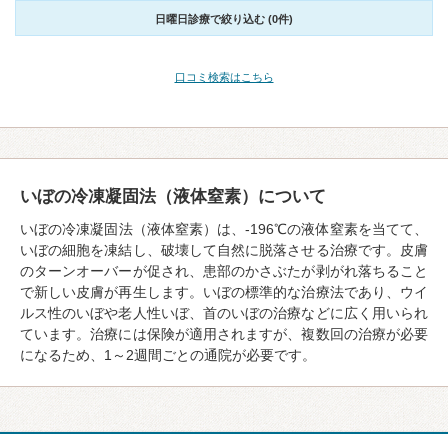
日曜日診療で絞り込む (0件)
口コミ検索はこちら
いぼの冷凍凝固法（液体窒素）について
いぼの冷凍凝固法（液体窒素）は、-196℃の液体窒素を当てて、
いぼの細胞を凍結し、破壊して自然に脱落させる治療です。皮膚
のターンオーバーが促され、患部のかさぶたが剥がれ落ちること
で新しい皮膚が再生します。いぼの標準的な治療法であり、ウイ
ルス性のいぼや老人性いぼ、首のいぼの治療などに広く用いられ
ています。治療には保険が適用されますが、複数回の治療が必要
になるため、1～2週間ごとの通院が必要です。