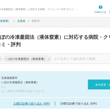
病院口コミ検索カルー - 釧路市のいぼの冷凍凝固法（液体窒素）に対応する病院・クリニック 10件 口コミ・評判
Calooとは
体窒素）
北海道
釧路市
ぼの冷凍凝固法（液体窒素）に対応する病院・ク
ミ・評判
×
×
いぼの冷凍凝固法（液体窒素）
北海道釧路市
いぼの冷凍凝固法（液体窒素）
条件変更・
なし
なし (曜日や時間帯を指定できます)
土曜日診療で絞り込む (9件)
日曜日診療で絞り込む (0件)