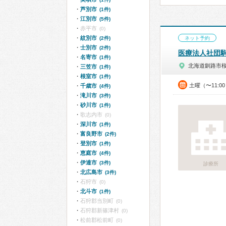
芦別市
(1件)
江別市
(5件)
赤平市
(0)
紋別市
(2件)
ネット予約
士別市
(2件)
医療法人社団
名寄市
(1件)
北海道釧路市
三笠市
(1件)
根室市
(1件)
土曜（〜11:0
千歳市
(4件)
滝川市
(3件)
砂川市
(1件)
歌志内市
(0)
深川市
(1件)
富良野市
(2件)
登別市
(1件)
恵庭市
(4件)
伊達市
(3件)
診療所
北広島市
(3件)
石狩市
(0)
北斗市
(1件)
石狩郡当別町
(0)
石狩郡新篠津村
(0)
松前郡松前町
(0)