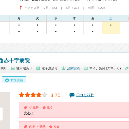
アクセス数 7月：
383
| 6月：
324
| 年間：
4,223
月
火
水
木
金
土
●
●
●
●
●
●
●
●
●
●
●
路赤十字病院
新栄町
駐車場あり
電子決済可
治療実績
マイナ受付 (スマホ可)
女医在籍
3.75
口コミ27件
小児科
5.0
安心！
内科・発熱
5.0