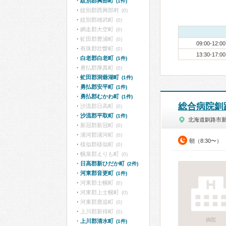
紋別郡興部町
(1件)
紋別郡西興部村
(0)
紋別郡雄武町
(0)
網走郡大空町
(0)
虻田郡豊浦町
(0)
09:00-12:00
有珠郡壮瞥町
(0)
13:30-17:00
白老郡白老町
(1件)
勇払郡厚真町
(0)
虻田郡洞爺湖町
(1件)
勇払郡安平町
(1件)
勇払郡むかわ町
(1件)
総合病院釧
沙流郡日高町
(0)
沙流郡平取町
(1件)
北海道釧路市
新冠郡新冠町
(0)
浦河郡浦河町
(0)
朝（8:30〜）
様似郡様似町
(0)
幌泉郡えりも町
(0)
日高郡新ひだか町
(2件)
河東郡音更町
(1件)
河東郡士幌町
(0)
河東郡上士幌町
(0)
河東郡鹿追町
(0)
上川郡新得町
(0)
病院
上川郡清水町
(1件)