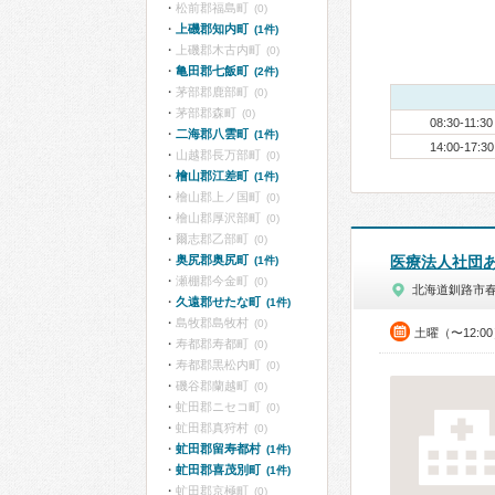
松前郡福島町
(0)
上磯郡知内町
(1件)
上磯郡木古内町
(0)
亀田郡七飯町
(2件)
茅部郡鹿部町
(0)
茅部郡森町
(0)
08:30-11:30
二海郡八雲町
(1件)
14:00-17:30
山越郡長万部町
(0)
檜山郡江差町
(1件)
檜山郡上ノ国町
(0)
檜山郡厚沢部町
(0)
爾志郡乙部町
(0)
奥尻郡奥尻町
医療法人社団
(1件)
瀬棚郡今金町
(0)
北海道釧路市
久遠郡せたな町
(1件)
島牧郡島牧村
(0)
土曜（〜12:0
寿都郡寿都町
(0)
寿都郡黒松内町
(0)
磯谷郡蘭越町
(0)
虻田郡ニセコ町
(0)
虻田郡真狩村
(0)
虻田郡留寿都村
(1件)
虻田郡喜茂別町
(1件)
虻田郡京極町
(0)