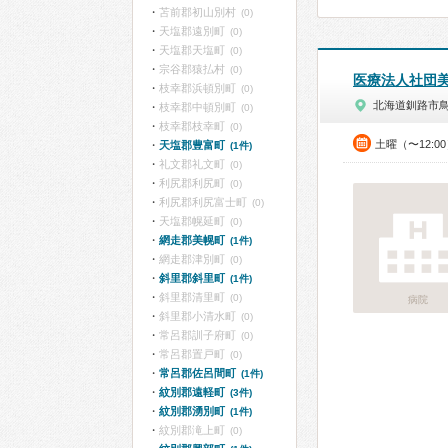
苫前郡初山別村
(0)
天塩郡遠別町
(0)
天塩郡天塩町
(0)
宗谷郡猿払村
(0)
医療法人社団
枝幸郡浜頓別町
(0)
北海道釧路市
枝幸郡中頓別町
(0)
枝幸郡枝幸町
(0)
土曜（〜12:0
天塩郡豊富町
(1件)
礼文郡礼文町
(0)
利尻郡利尻町
(0)
利尻郡利尻富士町
(0)
天塩郡幌延町
(0)
網走郡美幌町
(1件)
網走郡津別町
(0)
斜里郡斜里町
(1件)
斜里郡清里町
(0)
病院
斜里郡小清水町
(0)
常呂郡訓子府町
(0)
常呂郡置戸町
(0)
常呂郡佐呂間町
(1件)
紋別郡遠軽町
(3件)
紋別郡湧別町
(1件)
紋別郡滝上町
(0)