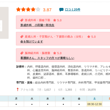
3.87
口コミ20件
形成外科・眼瞼下垂
5.0
形成外科 小田陽一郎先生
産婦人科・子宮頸がん・下腹部の痛み（女性）
5.0
命を預けています
脳神経外科・脳梗塞
5.0
看護師さん、スタッフの方々が素晴らしい
診療科：
内科、呼吸器内科、循環器内科、消化器内科、リウマチ科、アレル
科、心臓血管外科、脳神経外科、整形外科、形成外科、リハビリテ
科、皮膚科、泌尿器科、眼科、耳鼻咽喉科、産婦人科、小児科、精
科、歯科口腔…
専門医・資格：
アクセス数 7月：
1,617
| 6月：
1,393
| 年間：
16,870
月
火
水
木
金
土
08:30-12:30
●
●
●
●
●