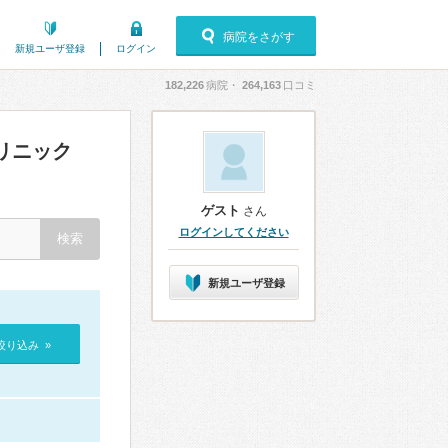
病院をさがす
新規ユーザ登録
ログイン
182,226
病院・
264,163
口コミ
リニック
ゲスト
さん
ログインしてください
新規ユーザ登録
絞り込み »