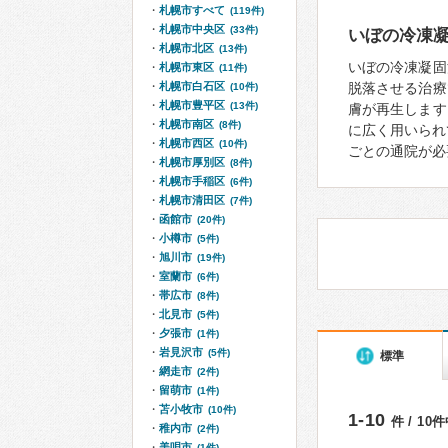
札幌市すべて
(119件)
札幌市中央区
(33件)
いぼの冷凍
札幌市北区
(13件)
いぼの冷凍凝固
札幌市東区
(11件)
札幌市白石区
脱落させる治療
(10件)
札幌市豊平区
(13件)
膚が再生します
札幌市南区
(8件)
に広く用いられ
札幌市西区
(10件)
ごとの通院が必
札幌市厚別区
(8件)
札幌市手稲区
(6件)
札幌市清田区
(7件)
函館市
(20件)
小樽市
(5件)
旭川市
(19件)
室蘭市
(6件)
帯広市
(8件)
北見市
(5件)
夕張市
(1件)
岩見沢市
(5件)
標準
網走市
(2件)
留萌市
(1件)
苫小牧市
(10件)
1-10
件 / 10
稚内市
(2件)
美唄市
(1件)