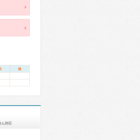
日
祝
せん対応