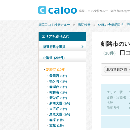
病院口コミ検索カルー
病院検索
いぼの冷凍凝固法（液
エリアを絞り込む
釧路市のい
都道府県を選択
口コ
（10件）
北海道
(298件)
北海道釧路市
釧路市
(10件)
愛国西
(1件)
桜ケ岡
(1件)
春湖台
(1件)
エリア・駅
昭和南
(1件)
診療・治療法
新栄町
(1件)
名称
新橋大通
(1件)
詳細条件
末広町
(1件)
鳥取大通
(1件)
春採
(1件)
文苑
(1件)