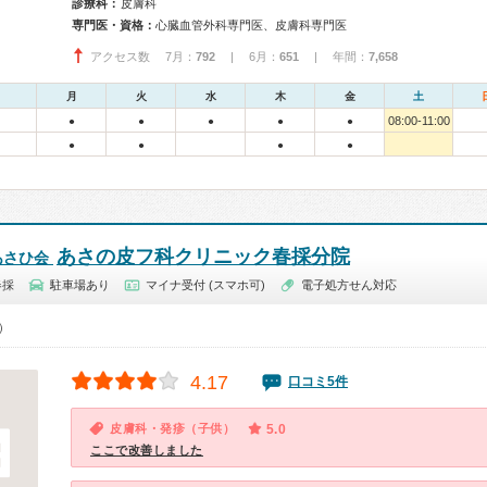
診療科：
皮膚科
専門医・資格：
心臓血管外科専門医、皮膚科専門医
アクセス数 7月：
792
| 6月：
651
| 年間：
7,658
月
火
水
木
金
土
08:00-11:00
●
●
●
●
●
●
●
●
●
あさの皮フ科クリニック春採分院
あさひ会
春採
駐車場あり
マイナ受付 (スマホ可)
電子処方せん対応
0）
4.17
口コミ5件
皮膚科・発疹（子供）
5.0
ここで改善しました