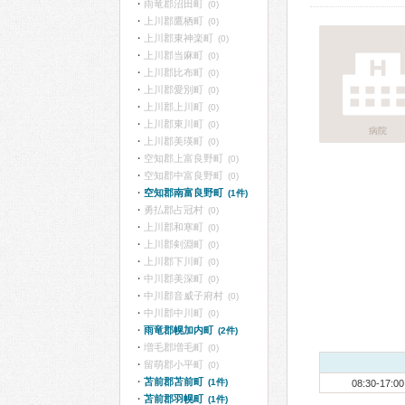
雨竜郡沼田町
(0)
上川郡鷹栖町
(0)
上川郡東神楽町
(0)
上川郡当麻町
(0)
上川郡比布町
(0)
上川郡愛別町
(0)
上川郡上川町
(0)
上川郡東川町
(0)
病院
上川郡美瑛町
(0)
空知郡上富良野町
(0)
空知郡中富良野町
(0)
空知郡南富良野町
(1件)
勇払郡占冠村
(0)
上川郡和寒町
(0)
上川郡剣淵町
(0)
上川郡下川町
(0)
中川郡美深町
(0)
中川郡音威子府村
(0)
中川郡中川町
(0)
雨竜郡幌加内町
(2件)
増毛郡増毛町
(0)
留萌郡小平町
(0)
苫前郡苫前町
(1件)
08:30-17:00
苫前郡羽幌町
(1件)