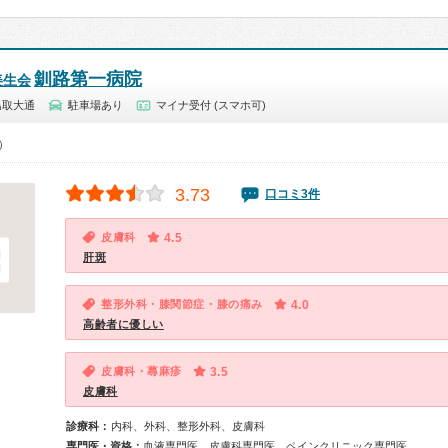
釧路第一病院
美生会
鳥取大通
駐車場あり
マイナ受付 (スマホ可)
0）
3.73
口コミ3件
皮膚科
4.5
肝斑
整形外科・膝関節症・膝の痛み
4.0
高齢者に優しい
皮膚科・蕁麻疹
3.5
皮膚科
診療科：
内科、外科、整形外科、皮膚科
専門医・資格：
血液専門医、皮膚科専門医、ペインクリニック専門医