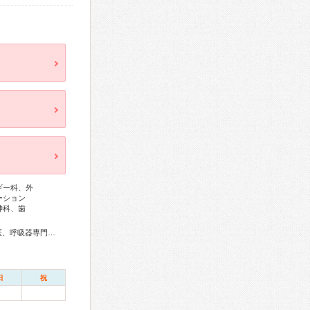
ギー科、外
ーション
神科、歯
総合内科専門医、リウマチ専門医、外科専門医、甲状腺専門医、呼吸器専門医、呼吸器外科専門医、循環器専門医、心臓血管外科専門医、不整脈専門医、消化器病専門医、消化器外科専門医、肝臓専門医、消化器内視鏡専門医、泌尿器科専門医、透析専門医、脳神経外科専門医、整形外科専門医、脊椎脊髄外科専門医、形成外科専門医、皮膚科専門医、耳鼻咽喉科専門医、産婦人科専門医、婦人科腫瘍専門医、乳腺専門医、産科婦人科腹腔鏡技術認定医、小児科専門医、認知症専門医、老年精神専門医、一般病院連携精神医学専門医、精神科専門医、麻酔科専門医、ペインクリニック専門医、口腔外科専門医、救急科専門医、がん治療認定医
日
祝