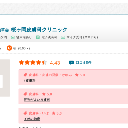
桜ヶ岡皮膚科クリニック
駒草会
桜ケ岡
駐車場あり
電子決済可
マイナ受付 (スマホ可)
0）
朝（8:00〜）
4.43
口コミ8件
皮膚科・皮膚の発疹・かゆみ
5.0
♯皮膚科
皮膚科
5.0
評判がよい皮膚科
皮膚科・いぼ
5.0
イボの治療