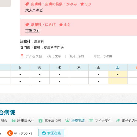
皮膚科・皮膚の発疹・かゆみ
5.0
大人ニキビ
皮膚科・にきび
4.0
丁寧です
診療科：
皮膚科
専門医・資格：
皮膚科専門医
アクセス数 7月：
339
| 6月：
249
| 年間：
3,496
月
火
水
木
金
土
●
●
●
●
●
●
●
●
●
合病院
春湖台
駐車場あり
電子決済可
治療実績
マイナ受付
電子処方
女医在籍
0）
朝（8:30〜）