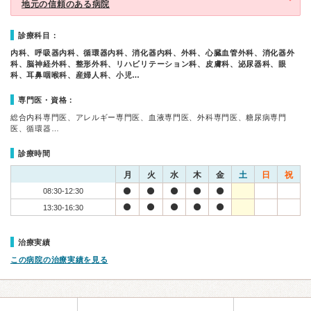
地元の信頼のある病院
診療科目：
内科、呼吸器内科、循環器内科、消化器内科、外科、心臓血管外科、消化器外
科、脳神経外科、整形外科、リハビリテーション科、皮膚科、泌尿器科、眼
科、耳鼻咽喉科、産婦人科、小児…
専門医・資格：
総合内科専門医、アレルギー専門医、血液専門医、外科専門医、糖尿病専門
医、循環器…
診療時間
月
火
水
木
金
土
日
祝
08:30-12:30
13:30-16:30
治療実績
この病院の治療実績を見る