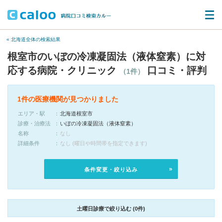
« 北海道全体の検索結果
根室市のいぼの冷凍凝固法（液体窒素）に対
応する病院・クリニック
口コミ・評判
（1件）
1件の医療機関が見つかりました
エリア・駅
北海道根室市
診療・治療法
いぼの冷凍凝固法（液体窒素）
名称
なし
詳細条件
なし (曜日や時間帯を指定できます)
条件変更・絞り込み
土曜日診療で絞り込む (0件)