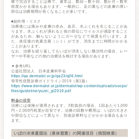
療で完治することは稀で、通常は、数回～数十回、数か月～数年
程度かかる場合もあります。一般的に、足の裏などの皮膚の厚い
部位は治療期間が長くなることが多いです。
■副作用・リスク
治療後には痛みや皮膚の赤み、血豆、水ぶくれを生じることがあ
ります。水ぶくれが潰れると他の部位にウイルスが感染すること
があるため、触らないようにガーゼなどで保護を行います。ま
た、炎症後の色素沈着（シミ）ができ、消失までに時間がかかる
ことがあります。
なお、治療を繰り返してもいぼが消失しない難治性の場合、レー
ザーや手術などの他の治療法を検討する場合があります。
▼参考URL
公益社団法人 日本皮膚科学会
https://qa.dermatol.or.jp/qa23/q06.html
尋常性疣贅診療ガイドライン2019（第1版）
https://www.dermatol.or.jp/dermatol/wp-content/uploads/xoops/
files/guideline/yuzei_gl2019.pdf
料金の目安
治療には保険が適用されます。3割負担の場合、1回あたり1,000
円～2,000円程度が目安です。治療の回数や費用は、いぼの大きさ
や部位などによって異なり、別途診察料などがかかる場合もあり
ます。
いぼの冷凍凝固法（液体窒素）の関連項目（病院検索）