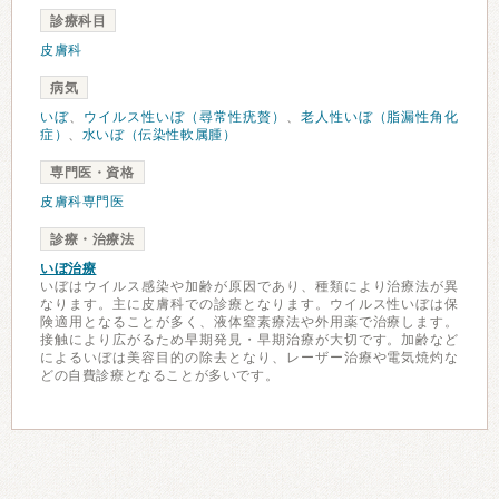
診療科目
皮膚科
病気
いぼ
、
ウイルス性いぼ（尋常性疣贅）
、
老人性いぼ（脂漏性角化
症）
、
水いぼ（伝染性軟属腫）
専門医・資格
皮膚科専門医
診療・治療法
いぼ治療
いぼはウイルス感染や加齢が原因であり、種類により治療法が異
なります。主に皮膚科での診療となります。ウイルス性いぼは保
険適用となることが多く、液体窒素療法や外用薬で治療します。
接触により広がるため早期発見・早期治療が大切です。加齢など
によるいぼは美容目的の除去となり、レーザー治療や電気焼灼な
どの自費診療となることが多いです。