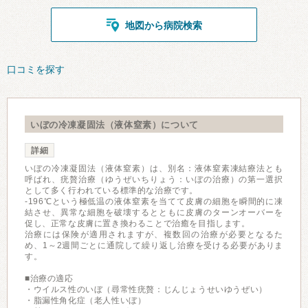
地図から病院検索
口コミを探す
いぼの冷凍凝固法（液体窒素）について
詳細
いぼの冷凍凝固法（液体窒素）は、別名：液体窒素凍結療法とも
呼ばれ、疣贅治療（ゆうぜいちりょう：いぼの治療）の第一選択
として多く行われている標準的な治療です。
-196℃という極低温の液体窒素を当てて皮膚の細胞を瞬間的に凍
結させ、異常な細胞を破壊するとともに皮膚のターンオーバーを
促し、正常な皮膚に置き換わることで治癒を目指します。
治療には保険が適用されますが、複数回の治療が必要となるた
め、1～2週間ごとに通院して繰り返し治療を受ける必要がありま
す。
■治療の適応
・ウイルス性のいぼ（尋常性疣贅：じんじょうせいゆうぜい）
・脂漏性角化症（老人性いぼ）