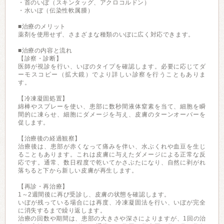
・首のいぼ（スキンタッグ、アクロコルドン）
・水いぼ（伝染性軟属腫）
■治療のメリット
薬剤を使用せず、さまざまな種類のいぼに広く対応できます。
■治療の内容と流れ
【診察・診断】
医師が視診を行い、いぼのタイプを確認します。必要に応じてダ
ーモスコピー（拡大鏡）でより詳しい診察を行うこともありま
す。
【冷凍凝固処置】
綿棒やスプレーを使い、患部に数秒間液体窒素を当て、細胞を瞬
間的に凍らせ、細胞にダメージを与え、皮膚のターンオーバーを
促します。
【治療後の経過観察】
治療後は、患部が赤くなって痛みを伴い、水ぶくれや血豆を生じ
ることもあります。これは皮膚に与えたダメージによる正常な反
応です。通常、数日程度で乾いてかさぶたになり、自然に剥がれ
落ちると下から新しい皮膚が再生します。
【再診・再治療】
1～2週間後に再び受診し、皮膚の状態を確認します。
いぼが残っている場合には再度、冷凍凝固法を行い、いぼが完全
に消失するまで繰り返します。
治療の回数や期間は、患部の大きさや深さによりますが、1回の治