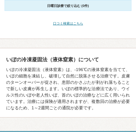
日曜日診療で絞り込む (0件)
口コミ検索はこちら
いぼの冷凍凝固法（液体窒素）について
いぼの冷凍凝固法（液体窒素）は、-196℃の液体窒素を当てて、
いぼの細胞を凍結し、破壊して自然に脱落させる治療です。皮膚
のターンオーバーが促され、患部のかさぶたが剥がれ落ちること
で新しい皮膚が再生します。いぼの標準的な治療法であり、ウイ
ルス性のいぼや老人性いぼ、首のいぼの治療などに広く用いられ
ています。治療には保険が適用されますが、複数回の治療が必要
になるため、1～2週間ごとの通院が必要です。