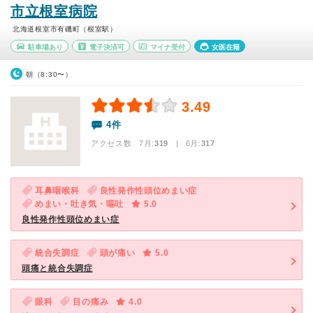
市立根室病院
北海道根室市有磯町（根室駅）
駐車場あり
電子決済可
マイナ受付
女医在籍
朝（8:30〜）
3.49
4件
アクセス数 7月:
319
| 6月:
317
耳鼻咽喉科
良性発作性頭位めまい症
めまい・吐き気・嘔吐
5.0
良性発作性頭位めまい症
統合失調症
頭が痛い
5.0
頭痛と統合失調症
眼科
目の痛み
4.0