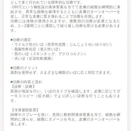
として多く行われている標準的な治療です。
-196℃という極低温の液体窒素を当てて皮膚の細胞を瞬間的に凍
結させ、異常な細胞を破壊するとともに皮膚のターンオーバーを
促し、正常な皮膚に置き換わることで治癒を目指します。
治療には保険が適用されますが、複数回の治療が必要となるた
め、1～2週間ごとに通院して繰り返し治療を受ける必要がありま
す。
■治療の適応
・ウイルス性のいぼ（尋常性疣贅：じんじょうせいゆうぜい）
・脂漏性角化症（老人性いぼ）
・首のいぼ（スキンタッグ、アクロコルドン）
・水いぼ（伝染性軟属腫）
■治療のメリット
薬剤を使用せず、さまざまな種類のいぼに広く対応できます。
■治療の内容と流れ
【診察・診断】
医師が視診を行い、いぼのタイプを確認します。必要に応じてダ
ーモスコピー（拡大鏡）でより詳しい診察を行うこともありま
す。
【冷凍凝固処置】
綿棒やスプレーを使い、患部に数秒間液体窒素を当て、細胞を瞬
間的に凍らせ、細胞にダメージを与え、皮膚のターンオーバーを
促します。