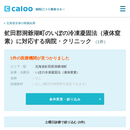
« 北海道全体の検索結果
虻田郡洞爺湖町のいぼの冷凍凝固法（液体窒
素）に対応する病院・クリニック
（1件）
1件の医療機関が見つかりました
エリア・駅
北海道虻田郡洞爺湖町
診療・治療法
いぼの冷凍凝固法（液体窒素）
名称
なし
詳細条件
なし (曜日や時間帯を指定できます)
条件変更・絞り込み
土曜日診療で絞り込む (0件)