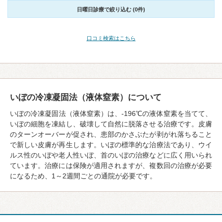
日曜日診療で絞り込む (0件)
口コミ検索はこちら
いぼの冷凍凝固法（液体窒素）について
いぼの冷凍凝固法（液体窒素）は、-196℃の液体窒素を当てて、
いぼの細胞を凍結し、破壊して自然に脱落させる治療です。皮膚
のターンオーバーが促され、患部のかさぶたが剥がれ落ちること
で新しい皮膚が再生します。いぼの標準的な治療法であり、ウイ
ルス性のいぼや老人性いぼ、首のいぼの治療などに広く用いられ
ています。治療には保険が適用されますが、複数回の治療が必要
になるため、1～2週間ごとの通院が必要です。