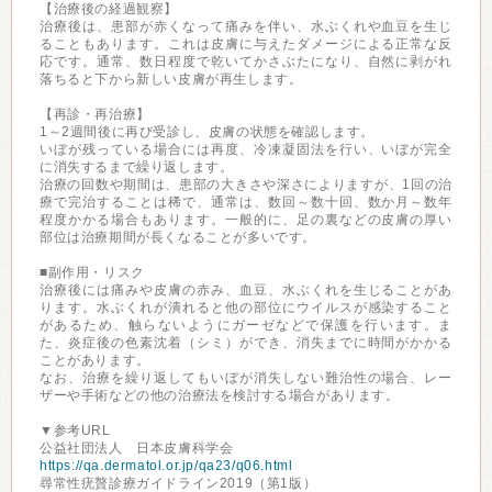
【治療後の経過観察】
治療後は、患部が赤くなって痛みを伴い、水ぶくれや血豆を生じ
ることもあります。これは皮膚に与えたダメージによる正常な反
応です。通常、数日程度で乾いてかさぶたになり、自然に剥がれ
落ちると下から新しい皮膚が再生します。
【再診・再治療】
1～2週間後に再び受診し、皮膚の状態を確認します。
いぼが残っている場合には再度、冷凍凝固法を行い、いぼが完全
に消失するまで繰り返します。
治療の回数や期間は、患部の大きさや深さによりますが、1回の治
療で完治することは稀で、通常は、数回～数十回、数か月～数年
程度かかる場合もあります。一般的に、足の裏などの皮膚の厚い
部位は治療期間が長くなることが多いです。
■副作用・リスク
治療後には痛みや皮膚の赤み、血豆、水ぶくれを生じることがあ
ります。水ぶくれが潰れると他の部位にウイルスが感染すること
があるため、触らないようにガーゼなどで保護を行います。ま
た、炎症後の色素沈着（シミ）ができ、消失までに時間がかかる
ことがあります。
なお、治療を繰り返してもいぼが消失しない難治性の場合、レー
ザーや手術などの他の治療法を検討する場合があります。
▼参考URL
公益社団法人 日本皮膚科学会
https://qa.dermatol.or.jp/qa23/q06.html
尋常性疣贅診療ガイドライン2019（第1版）