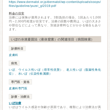
https://www.dermatol.or.jp/dermatol/wp-content/uploads/xoops/
files/guideline/yuzei_gl2019.pdf
料金の目安
治療には保険が適用されます。3割負担の場合、1回あたり1,000
円～2,000円程度が目安です。治療の回数や費用は、いぼの大きさ
や部位などによって異なり、別途診察料などがかかる場合もあり
ます。
いぼの冷凍凝固法（液体窒素）の関連項目（病院検索）
診療科目
皮膚科
病気
いぼ
、
ウイルス性いぼ（尋常性疣贅）
、
老人性いぼ（脂漏性角化
症）
、
水いぼ（伝染性軟属腫）
専門医・資格
皮膚科専門医
診療・治療法
いぼ治療
いぼはウイルス感染や加齢が原因であり、種類により治療法が異