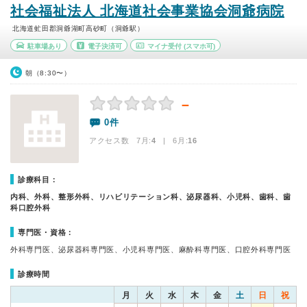
社会福祉法人 北海道社会事業協会洞爺病院
北海道虻田郡洞爺湖町高砂町（洞爺駅）
駐車場あり
電子決済可
マイナ受付
(スマホ可)
朝（8:30〜）
－
0件
アクセス数 7月:
4
| 6月:
16
診療科目：
内科、外科、整形外科、リハビリテーション科、泌尿器科、小児科、歯科、歯
科口腔外科
専門医・資格：
外科専門医、泌尿器科専門医、小児科専門医、麻酔科専門医、口腔外科専門医
診療時間
月
火
水
木
金
土
日
祝