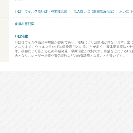
いぼ
、
ウイルス性いぼ（尋常性疣贅）
、
老人性いぼ（脂漏性角化症）
、
水いぼ（
皮膚科専門医
いぼ治療
いぼはウイルス感染や加齢が原因であり、種類により治療法が異なります。主
となります。ウイルス性いぼは保険適用となることが多く、液体窒素療法や
す。接触により広がるため早期発見・早期治療が大切です。加齢などによるい
去となり、レーザー治療や電気焼灼などの自費診療となることが多いです。