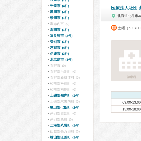
千歳市
(4件)
医療法人社団
滝川市
(3件)
北海道北斗市
砂川市
(1件)
歌志内市
(0)
土曜（〜13:0
深川市
(1件)
富良野市
(2件)
登別市
(1件)
恵庭市
(4件)
伊達市
(3件)
北広島市
(3件)
石狩市
(0)
石狩郡当別町
(0)
診療所
石狩郡新篠津村
(0)
松前郡松前町
(0)
松前郡福島町
(0)
上磯郡知内町
(1件)
上磯郡木古内町
(0)
09:00-13:00
亀田郡七飯町
(2件)
15:00-18:00
茅部郡鹿部町
(0)
茅部郡森町
(0)
二海郡八雲町
(1件)
山越郡長万部町
(0)
檜山郡江差町
(1件)