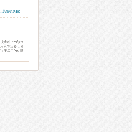
伝染性軟属腫）
に皮膚科での診療
外用薬で治療しま
ぼは美容目的の除