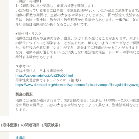
【再診・再治療】
1～2週間後に再び受診し、皮膚の状態を確認します。
いぼが残っている場合には再度、冷凍凝固法を行い、いぼが完全に消失するまで
治療の回数や期間は、患部の大きさや深さによりますが、1回の治療で完治す
常は、数回～数十回、数か月～数年程度かかる場合もあります。一般的に、足
厚い部位は治療期間が長くなることが多いです。
■副作用・リスク
治療後には痛みや皮膚の赤み、血豆、水ぶくれを生じることがあります。水ぶ
の部位にウイルスが感染することがあるため、触らないようにガーゼなどで保
た、炎症後の色素沈着（シミ）ができ、消失までに時間がかかることがあります
なお、治療を繰り返してもいぼが消失しない難治性の場合、レーザーや手術な
検討する場合があります。
▼参考URL
公益社団法人 日本皮膚科学会
https://qa.dermatol.or.jp/qa23/q06.html
尋常性疣贅診療ガイドライン2019（第1版）
https://www.dermatol.or.jp/dermatol/wp-content/uploads/xoops/files/guideline/yuze
料金の目安
治療には保険が適用されます。3割負担の場合、1回あたり1,000円～2,000円
療の回数や費用は、いぼの大きさや部位などによって異なり、別途診察料など
ります。
（液体窒素）の関連項目（病院検索）
皮膚科