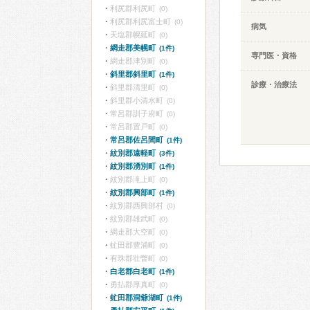
利尻郡利尻町
(0)
利尻郡利尻富士町
(0)
病気
天塩郡幌延町
(0)
網走郡美幌町
(1件)
専門医・資格
網走郡津別町
(0)
斜里郡斜里町
(1件)
診療・治療法
斜里郡清里町
(0)
斜里郡小清水町
(0)
常呂郡訓子府町
(0)
常呂郡置戸町
(0)
常呂郡佐呂間町
(1件)
紋別郡遠軽町
(3件)
紋別郡湧別町
(1件)
紋別郡滝上町
(0)
紋別郡興部町
(1件)
紋別郡西興部村
(0)
紋別郡雄武町
(0)
網走郡大空町
(0)
虻田郡豊浦町
(0)
有珠郡壮瞥町
(0)
白老郡白老町
(1件)
勇払郡厚真町
(0)
虻田郡洞爺湖町
(1件)