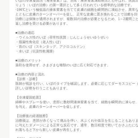
いぼの冷凍凝固法（液体窒素）は、別名：液体窒素凍結療法とも呼ばれ、疣贅
りょう：いぼの治療）の第一選択として多く行われている標準的な治療です。
-196℃という極低温の液体窒素を当てて皮膚の細胞を瞬間的に凍結させ、異常
とともに皮膚のターンオーバーを促し、正常な皮膚に置き換わることで治癒を目
治療には保険が適用されますが、複数回の治療が必要となるため、1～2週間ご
返し治療を受ける必要があります。
■治療の適応
・ウイルス性のいぼ（尋常性疣贅：じんじょうせいゆうぜい）
・脂漏性角化症（老人性いぼ）
・首のいぼ（スキンタッグ、アクロコルドン）
・水いぼ（伝染性軟属腫）
■治療のメリット
薬剤を使用せず、さまざまな種類のいぼに広く対応できます。
■治療の内容と流れ
【診察・診断】
医師が視診を行い、いぼのタイプを確認します。必要に応じてダーモスコピー
詳しい診察を行うこともあります。
【冷凍凝固処置】
綿棒やスプレーを使い、患部に数秒間液体窒素を当て、細胞を瞬間的に凍らせ
を与え、皮膚のターンオーバーを促します。
【治療後の経過観察】
治療後は、患部が赤くなって痛みを伴い、水ぶくれや血豆を生じることもあり
に与えたダメージによる正常な反応です。通常、数日程度で乾いてかさぶたに
れ落ちると下から新しい皮膚が再生します。