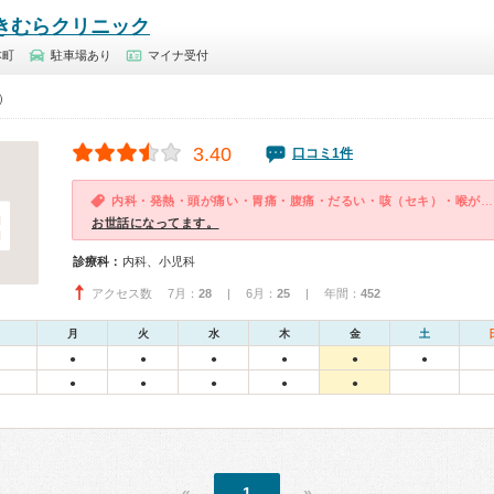
きむらクリニック
本町
駐車場あり
マイナ受付
0）
3.40
口コミ1件
内科・発熱・頭が痛い・胃痛・腹痛・だるい・咳（セキ）・喉が痛い・吐き気・嘔吐・食欲不振・体調不良・急性の下痢
お世話になってます。
診療科：
内科、小児科
アクセス数 7月：
28
| 6月：
25
| 年間：
452
月
火
水
木
金
土
●
●
●
●
●
●
●
●
●
●
●
«
1
»