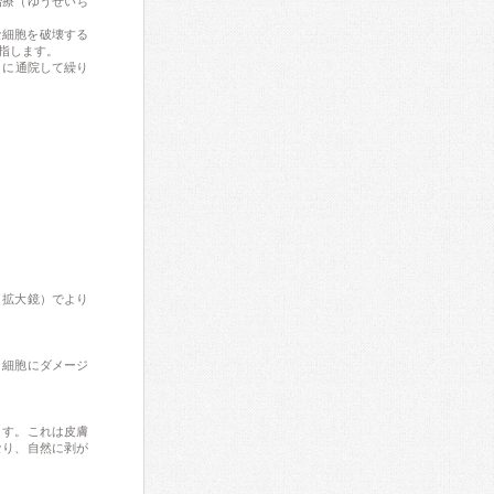
治療（ゆうぜいち
な細胞を破壊する
指します。
とに通院して繰り
（拡大鏡）でより
、細胞にダメージ
ます。これは皮膚
なり、自然に剥が