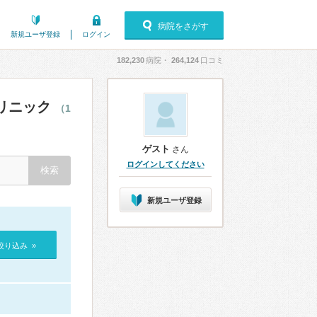
病院をさがす
新規ユーザ登録
ログイン
182,230
病院・
264,124
口コミ
リニック
（1
ゲスト
さん
ログインしてください
新規ユーザ登録
絞り込み »