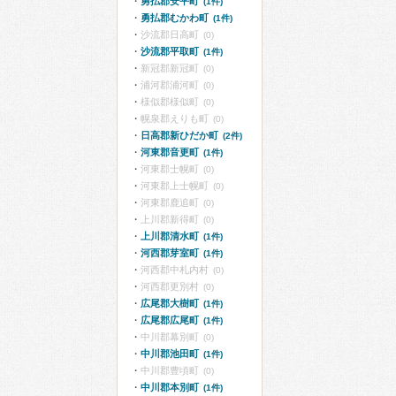
勇払郡安平町
(1件)
勇払郡むかわ町
(1件)
沙流郡日高町
(0)
沙流郡平取町
(1件)
新冠郡新冠町
(0)
浦河郡浦河町
(0)
様似郡様似町
(0)
幌泉郡えりも町
(0)
日高郡新ひだか町
(2件)
河東郡音更町
(1件)
河東郡士幌町
(0)
河東郡上士幌町
(0)
河東郡鹿追町
(0)
上川郡新得町
(0)
上川郡清水町
(1件)
河西郡芽室町
(1件)
河西郡中札内村
(0)
河西郡更別村
(0)
広尾郡大樹町
(1件)
広尾郡広尾町
(1件)
中川郡幕別町
(0)
中川郡池田町
(1件)
中川郡豊頃町
(0)
中川郡本別町
(1件)