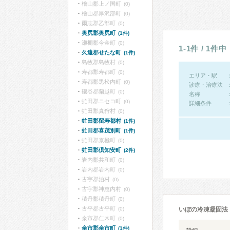
檜山郡上ノ国町
(0)
檜山郡厚沢部町
(0)
爾志郡乙部町
(0)
奥尻郡奥尻町
(1件)
瀬棚郡今金町
(0)
1-1件 / 1件中
久遠郡せたな町
(1件)
島牧郡島牧村
(0)
寿都郡寿都町
(0)
エリア・駅
寿都郡黒松内町
(0)
診療・治療法
磯谷郡蘭越町
(0)
名称
虻田郡ニセコ町
(0)
詳細条件
虻田郡真狩村
(0)
虻田郡留寿都村
(1件)
虻田郡喜茂別町
(1件)
虻田郡京極町
(0)
虻田郡倶知安町
(2件)
岩内郡共和町
(0)
岩内郡岩内町
(0)
古宇郡泊村
(0)
古宇郡神恵内村
(0)
積丹郡積丹町
(0)
古平郡古平町
(0)
いぼの冷凍凝固法
余市郡仁木町
(0)
余市郡余市町
(1件)