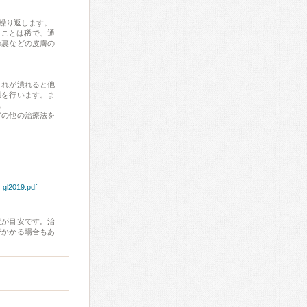
繰り返します。
ることは稀で、通
の裏などの皮膚の
くれが潰れると他
護を行います。ま
。
どの他の治療法を
i_gl2019.pdf
程度が目安です。治
がかかる場合もあ