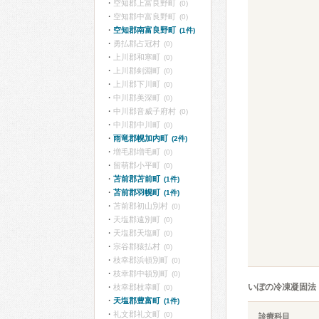
空知郡上富良野町
(0)
空知郡中富良野町
(0)
空知郡南富良野町
(1件)
勇払郡占冠村
(0)
上川郡和寒町
(0)
上川郡剣淵町
(0)
上川郡下川町
(0)
中川郡美深町
(0)
中川郡音威子府村
(0)
中川郡中川町
(0)
雨竜郡幌加内町
(2件)
増毛郡増毛町
(0)
留萌郡小平町
(0)
苫前郡苫前町
(1件)
苫前郡羽幌町
(1件)
苫前郡初山別村
(0)
天塩郡遠別町
(0)
天塩郡天塩町
(0)
宗谷郡猿払村
(0)
枝幸郡浜頓別町
(0)
枝幸郡中頓別町
(0)
いぼの冷凍凝固法
枝幸郡枝幸町
(0)
天塩郡豊富町
(1件)
礼文郡礼文町
(0)
診療科目