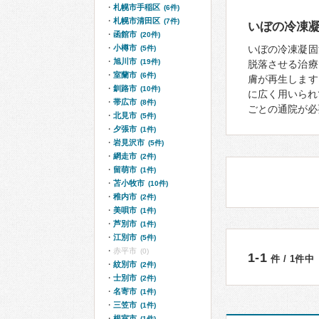
札幌市手稲区
(6件)
札幌市清田区
(7件)
いぼの冷凍
函館市
(20件)
小樽市
いぼの冷凍凝固
(5件)
旭川市
(19件)
脱落させる治療
室蘭市
(6件)
膚が再生します
釧路市
(10件)
に広く用いられ
帯広市
(8件)
ごとの通院が必
北見市
(5件)
夕張市
(1件)
岩見沢市
(5件)
網走市
(2件)
留萌市
(1件)
苫小牧市
(10件)
稚内市
(2件)
美唄市
(1件)
芦別市
(1件)
江別市
(5件)
赤平市
(0)
1-1
件 / 1件中
紋別市
(2件)
士別市
(2件)
名寄市
(1件)
三笠市
(1件)
根室市
(1件)