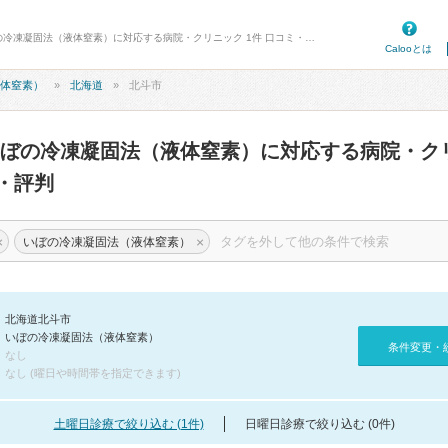
病院口コミ検索カルー - 北斗市のいぼの冷凍凝固法（液体窒素）に対応する病院・クリニック 1件 口コミ・評判
Calooとは
体窒素）
北海道
北斗市
いぼの冷凍凝固法（液体窒素）に対応する病院・ク
・評判
×
×
いぼの冷凍凝固法（液体窒素）
北海道北斗市
いぼの冷凍凝固法（液体窒素）
条件変更・
なし
なし (曜日や時間帯を指定できます)
土曜日診療で絞り込む (1件)
日曜日診療で絞り込む (0件)