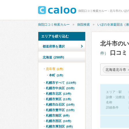
病院口コミ検索カルー
病院検索
いぼの冷凍凝固法（液
エリアを絞り込む
北斗市の
都道府県を選択
口コミ
件）
北海道
(298件)
北斗市
(1件)
北海道北斗市
本町
(1件)
札幌市すべて
(119件)
札幌市中央区
(33件)
エリア・駅
札幌市北区
(13件)
診療・治療法
札幌市東区
(11件)
名称
札幌市白石区
(10件)
詳細条件
札幌市豊平区
(13件)
札幌市南区
(8件)
札幌市西区
(10件)
札幌市厚別区
(8件)