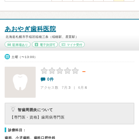
あおやぎ歯科医院
北海道札幌市手稲区稲穂三条（稲穂駅、星置駅）
駐車場あり
電子決済可
マイナ受付
土曜（〜13:00）
－
0件
アクセス数 7月:
3
| 6月:
6
智歯周囲炎について
【専門医・資格】
歯周病専門医
診療科目：
歯科、小児歯科、歯科口腔外科