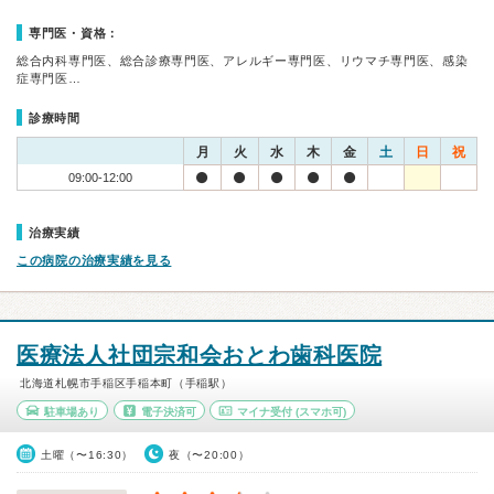
専門医・資格：
総合内科専門医、総合診療専門医、アレルギー専門医、リウマチ専門医、感染
症専門医…
診療時間
月
火
水
木
金
土
日
祝
09:00-12:00
治療実績
この病院の治療実績を見る
医療法人社団宗和会おとわ歯科医院
北海道札幌市手稲区手稲本町（手稲駅）
駐車場あり
電子決済可
マイナ受付
(スマホ可)
土曜（〜16:30）
夜（〜20:00）