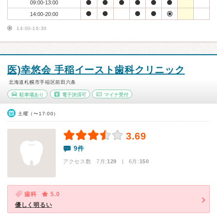
09:00-13:00
14:00-20:00
14:00-16:30
医)幸悠会 手稲イースト歯科クリニック
北海道札幌市手稲区前田六条
駐車場あり
電子決済可
マイナ受付
土曜（〜17:00）
3.69
9件
アクセス数 7月:
129
| 6月:
150
歯科
5.0
優しく明るい