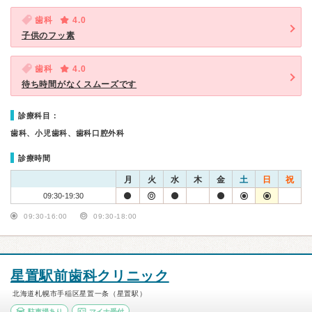
歯科
4.0
子供のフッ素
歯科
4.0
待ち時間がなくスムーズです
診療科目：
歯科、小児歯科、歯科口腔外科
診療時間
月
火
水
木
金
土
日
祝
09:30-19:30
09:30-16:00
09:30-18:00
星置駅前歯科クリニック
北海道札幌市手稲区星置一条（星置駅）
駐車場あり
マイナ受付