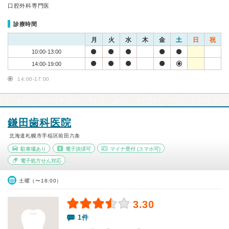
口腔外科専門医
診療時間
月
火
水
木
金
土
日
祝
10:00-13:00
14:00-19:00
14:00-17:00
鎌田歯科医院
北海道札幌市手稲区前田六条
駐車場あり
電子決済可
マイナ受付
(スマホ可)
電子処方せん対応
土曜（〜18:00）
3.30
1件