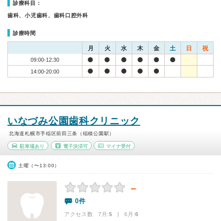
診療科目：
歯科、小児歯科、歯科口腔外科
診療時間
月
火
水
木
金
土
日
祝
09:00-12:30
14:00-20:00
いなづみ公園歯科クリニック
北海道札幌市手稲区前田三条（稲積公園駅）
駐車場あり
電子決済可
マイナ受付
土曜（〜13:00）
－
0件
アクセス数 7月:
5
| 6月:
6