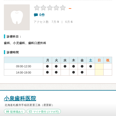
－
0件
アクセス数 7月:
9
| 6月:
6
診療科目：
歯科、小児歯科、歯科口腔外科
診療時間
月
火
水
木
金
土
日
祝
09:00-12:00
14:00-19:00
小泉歯科医院
北海道札幌市手稲区星置三条（星置駅）
駐車場あり
マイナ受付
(スマホ可)