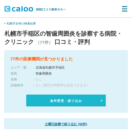
« 札幌市全体の検索結果
札幌市手稲区の智歯周囲炎を診察する病院・
クリニック
口コミ・評判
（77件）
77件の医療機関が見つかりました
エリア・駅
北海道札幌市手稲区
病気
智歯周囲炎
名称
なし
詳細条件
なし (曜日や時間帯を指定できます)
条件変更・絞り込み
土曜日診療で絞り込む (66件)