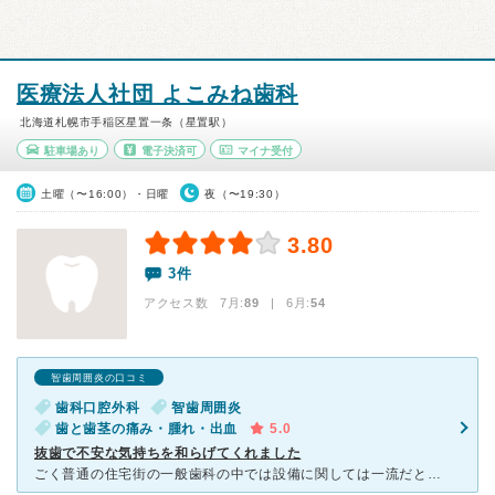
医療法人社団 よこみね歯科
北海道札幌市手稲区星置一条（星置駅）
駐車場あり
電子決済可
マイナ受付
土曜（〜16:00）・日曜
夜（〜19:30）
3.80
3件
アクセス数 7月:
89
| 6月:
54
智歯周囲炎の口コミ
歯科口腔外科
智歯周囲炎
歯と歯茎の痛み・腫れ・出血
5.0
抜歯で不安な気持ちを和らげてくれました
ごく普通の住宅街の一般歯科の中では設備に関しては一流だと思います 医院の雰囲気も木の温もりと白を基調としていてとても清潔感がありました 何より院長先生の手技は凄いです 私は虫歯の治療でも通院して