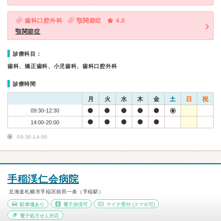
歯科口腔外科
顎関節症
4.0
顎関節症
診療科目：
歯科、矯正歯科、小児歯科、歯科口腔外科
診療時間
月
火
水
木
金
土
日
祝
09:30-12:30
14:00-20:00
09:30-14:00
手稲渓仁会病院
北海道札幌市手稲区前田一条（手稲駅）
駐車場あり
電子決済可
マイナ受付
(スマホ可)
電子処方せん対応