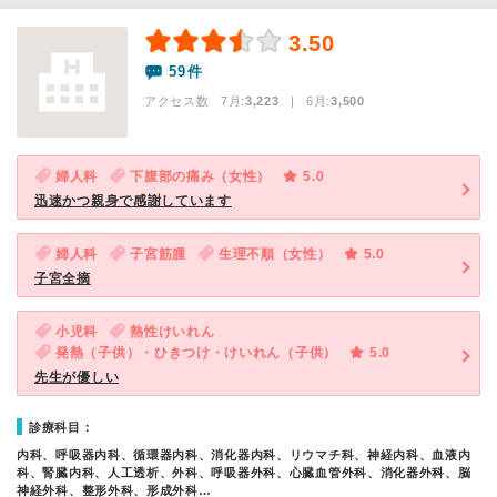
3.50
59件
アクセス数 7月:
3,223
| 6月:
3,500
婦人科
下腹部の痛み（女性）
5.0
迅速かつ親身で感謝しています
婦人科
子宮筋腫
生理不順（女性）
5.0
子宮全摘
小児科
熱性けいれん
発熱（子供）・ひきつけ・けいれん（子供）
5.0
先生が優しい
診療科目：
内科、呼吸器内科、循環器内科、消化器内科、リウマチ科、神経内科、血液内
科、腎臓内科、人工透析、外科、呼吸器外科、心臓血管外科、消化器外科、脳
神経外科、整形外科、形成外科…