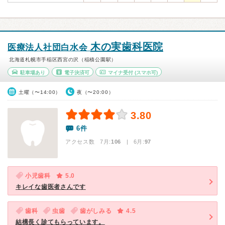
木の実歯科医院
医療法人社団白水会
北海道札幌市手稲区西宮の沢（稲積公園駅）
駐車場あり
電子決済可
マイナ受付
(スマホ可)
土曜（〜14:00）
夜（〜20:00）
3.80
6件
アクセス数 7月:
106
| 6月:
97
小児歯科
5.0
キレイな歯医者さんです
歯科
虫歯
歯がしみる
4.5
結構長く診てもらっています。