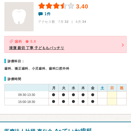
3.40
1件
アクセス数 7月:
32
| 6月:
34
歯科
5.0
清潔 親切 丁寧 子どももバッチリ
診療科目：
歯科、矯正歯科、小児歯科、歯科口腔外科
診療時間
月
火
水
木
金
土
日
祝
09:30-13:30
15:00-18:30