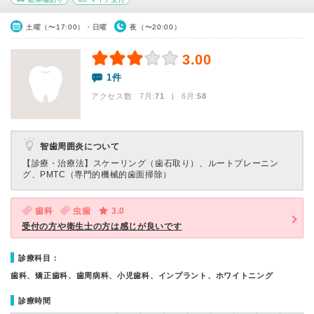
土曜（〜17:00）・日曜
夜（〜20:00）
3.00
1件
アクセス数 7月:
71
| 6月:
58
智歯周囲炎について
【診療・治療法】
スケーリング（歯石取り）、ルートプレーニン
グ、PMTC（専門的機械的歯面掃除）
歯科
虫歯
3.0
受付の方や衛生士の方は感じが良いです
診療科目：
歯科、矯正歯科、歯周病科、小児歯科、インプラント、ホワイトニング
診療時間