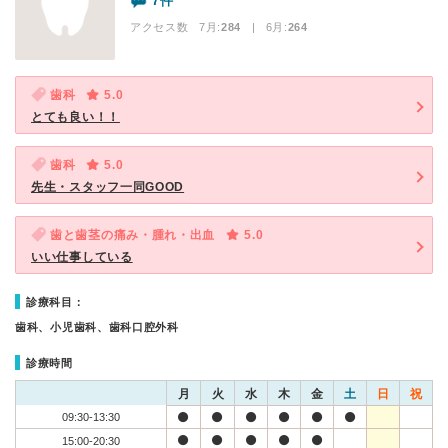
7件
アクセス数 7月:
284
| 6月:
264
歯科
5.0
とても良い！！
歯科
5.0
先生・スタッフ一同GOOD
歯と歯茎の痛み・腫れ・出血
5.0
いい仕事している
診療科目：
歯科、小児歯科、歯科口腔外科
診療時間
月
火
水
木
金
土
日
祝
09:30-13:30
15:00-20:30