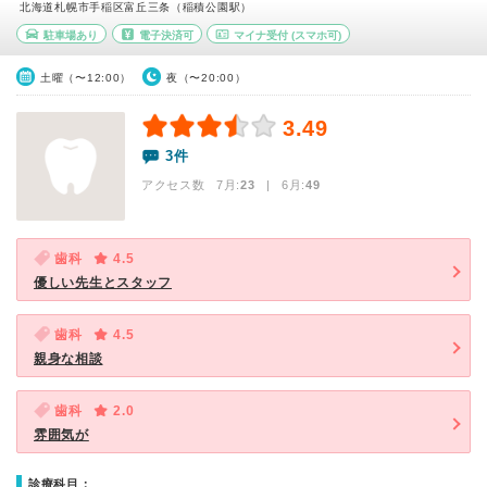
北海道札幌市手稲区富丘三条（稲積公園駅）
駐車場あり
電子決済可
マイナ受付
(スマホ可)
土曜（〜12:00）
夜（〜20:00）
3.49
3件
アクセス数 7月:
23
| 6月:
49
歯科
4.5
優しい先生とスタッフ
歯科
4.5
親身な相談
歯科
2.0
雰囲気が
診療科目：