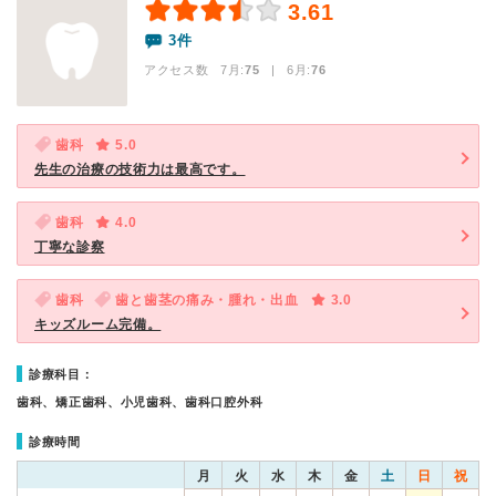
3.61
3件
アクセス数 7月:
75
| 6月:
76
歯科
5.0
先生の治療の技術力は最高です。
歯科
4.0
丁寧な診察
歯科
歯と歯茎の痛み・腫れ・出血
3.0
キッズルーム完備。
診療科目：
歯科、矯正歯科、小児歯科、歯科口腔外科
診療時間
月
火
水
木
金
土
日
祝