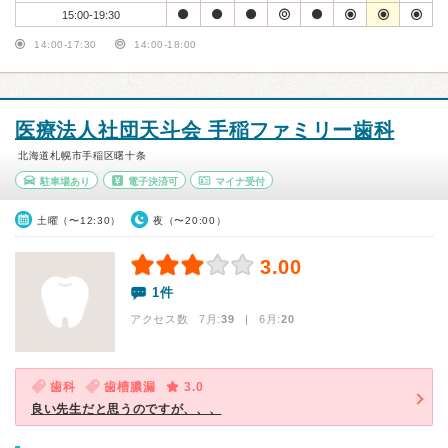
15:00-19:30
14:00-17:30
14:00-18:00
医療法人社団天斗会 手稲ファミリー歯科
北海道札幌市手稲区曙十条
駐車場あり
電子決済可
マイナ受付
土曜（〜12:30）
夜（〜20:00）
3.00
1件
アクセス数 7月:
39
| 6月:
20
歯科
歯槽膿漏
3.0
良い先生だと思うのですが、、、