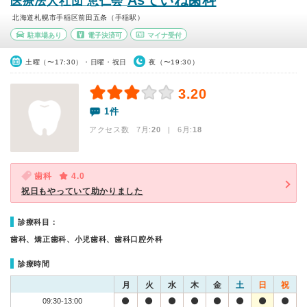
Asていね歯科
医療法人社団 恵仁会
北海道札幌市手稲区前田五条（手稲駅）
駐車場あり
電子決済可
マイナ受付
土曜（〜17:30）・日曜・祝日
夜（〜19:30）
3.20
1件
アクセス数 7月:
20
| 6月:
18
歯科
4.0
祝日もやっていて助かりました
診療科目：
歯科、矯正歯科、小児歯科、歯科口腔外科
診療時間
月
火
水
木
金
土
日
祝
09:30-13:00