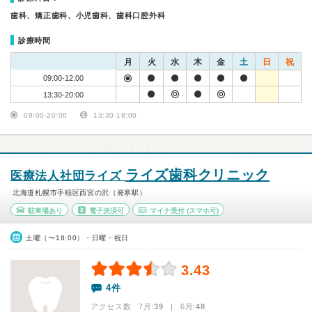
歯科、矯正歯科、小児歯科、歯科口腔外科
診療時間
月
火
水
木
金
土
日
祝
09:00-12:00
13:30-20:00
09:00-20:00
13:30-18:00
ライズ歯科クリニック
医療法人社団ライズ
北海道札幌市手稲区西宮の沢（発寒駅）
駐車場あり
電子決済可
マイナ受付
(スマホ可)
土曜（〜18:00）・日曜・祝日
3.43
4件
アクセス数 7月:
39
| 6月:
48