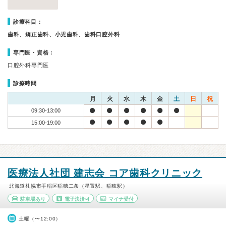
診療科目：
歯科、矯正歯科、小児歯科、歯科口腔外科
専門医・資格：
口腔外科専門医
診療時間
月
火
水
木
金
土
日
祝
09:30-13:00
15:00-19:00
医療法人社団 建志会 コア歯科クリニック
北海道札幌市手稲区稲穂二条（星置駅、稲穂駅）
駐車場あり
電子決済可
マイナ受付
土曜（〜12:00）