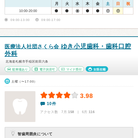
月
火
水
木
金
土
日
祝
10:00-20:00
09:00-13:00
09:00-17:00
ゆき小児歯科・歯科口腔
医療法人社団さくら会
外科
北海道札幌市手稲区前田六条
駐車場あり
電子決済可
マイナ受付
女医在籍
土曜（〜17:00）
3.98
10件
アクセス数 7月:
158
| 6月:
116
智歯周囲炎について