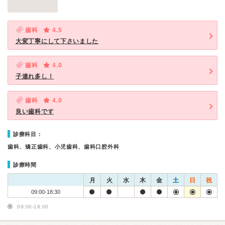
歯科
4.5
大変丁寧にして下さいました
歯科
4.0
子連れ多し！
歯科
4.0
良い歯科です
診療科目：
歯科、矯正歯科、小児歯科、歯科口腔外科
診療時間
月
火
水
木
金
土
日
祝
09:00-18:30
09:00-18:00