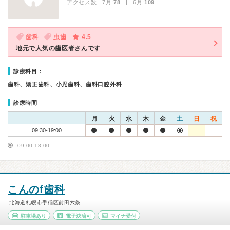
アクセス数 7月:
78
| 6月:
109
歯科
虫歯
4.5
地元で人気の歯医者さんです
診療科目：
歯科、矯正歯科、小児歯科、歯科口腔外科
診療時間
月
火
水
木
金
土
日
祝
09:30-19:00
09:00-18:00
こんのf歯科
北海道札幌市手稲区前田六条
駐車場あり
電子決済可
マイナ受付