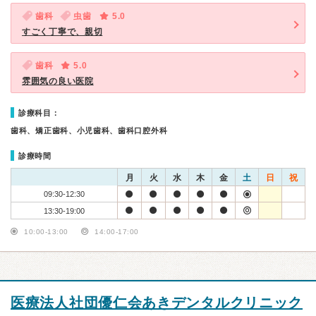
歯科
虫歯
5.0
すごく丁寧で、親切
歯科
5.0
雰囲気の良い医院
診療科目：
歯科、矯正歯科、小児歯科、歯科口腔外科
診療時間
月
火
水
木
金
土
日
祝
09:30-12:30
13:30-19:00
10:00-13:00
14:00-17:00
医療法人社団優仁会あきデンタルクリニック