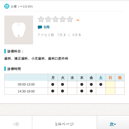
土曜（〜13:00）
－
0件
アクセス数 7月:
3
| 6月:
5
診療科目：
歯科、矯正歯科、小児歯科、歯科口腔外科
診療時間
月
火
水
木
金
土
日
祝
09:00-13:00
14:30-18:00
«前
1/4ページ
次»