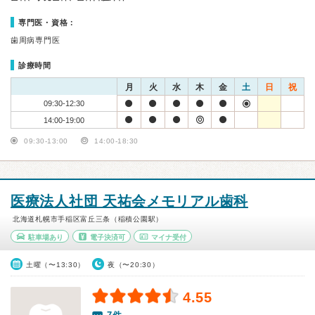
専門医・資格：
歯周病専門医
診療時間
月
火
水
木
金
土
日
祝
09:30-12:30
14:00-19:00
09:30-13:00
14:00-18:30
医療法人社団 天祐会メモリアル歯科
北海道札幌市手稲区富丘三条（稲積公園駅）
駐車場あり
電子決済可
マイナ受付
土曜（〜13:30）
夜（〜20:30）
4.55