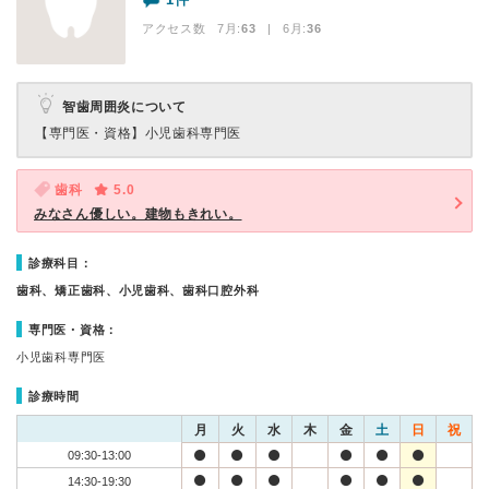
アクセス数 7月:
63
| 6月:
36
智歯周囲炎について
【専門医・資格】
小児歯科専門医
歯科
5.0
みなさん優しい。建物もきれい。
診療科目：
歯科、矯正歯科、小児歯科、歯科口腔外科
専門医・資格：
小児歯科専門医
診療時間
月
火
水
木
金
土
日
祝
09:30-13:00
14:30-19:30