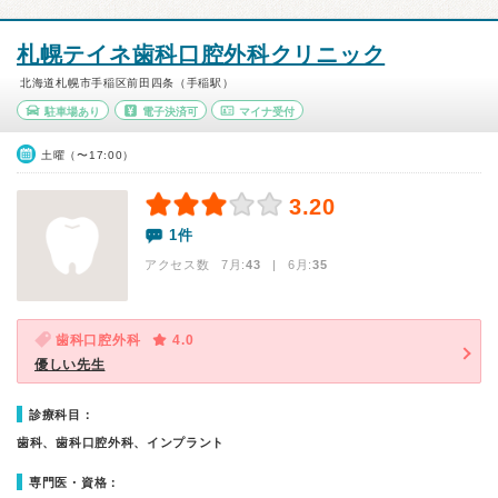
札幌テイネ歯科口腔外科クリニック
北海道札幌市手稲区前田四条（手稲駅）
駐車場あり
電子決済可
マイナ受付
土曜（〜17:00）
3.20
1件
アクセス数 7月:
43
| 6月:
35
歯科口腔外科
4.0
優しい先生
診療科目：
歯科、歯科口腔外科、インプラント
専門医・資格：