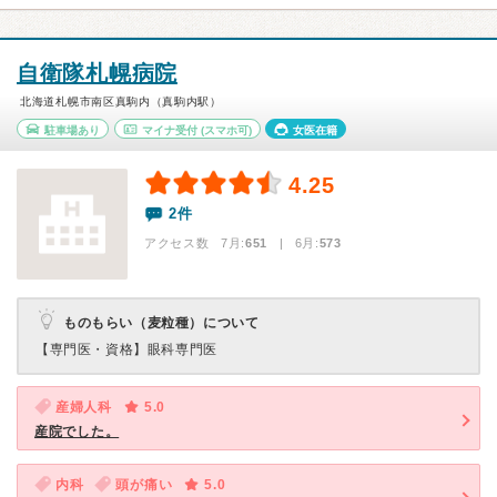
自衛隊札幌病院
北海道札幌市南区真駒内（真駒内駅）
駐車場あり
マイナ受付
(スマホ可)
女医在籍
4.25
2件
アクセス数 7月:
651
| 6月:
573
ものもらい（麦粒種）について
【専門医・資格】
眼科専門医
産婦人科
5.0
産院でした。
内科
頭が痛い
5.0