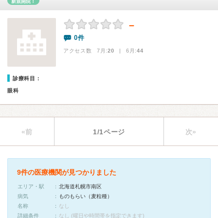
新規開院！
－
0件
アクセス数 7月:
20
| 6月:
44
診療科目：
眼科
«前
1/1ページ
次»
9件の医療機関が見つかりました
エリア・駅
北海道札幌市南区
病気
ものもらい（麦粒種）
名称
なし
詳細条件
なし (曜日や時間帯を指定できます)