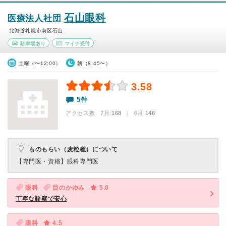
石山眼科
医療法人社団
北海道札幌市南区石山
駐車場あり
マイナ受付
土曜（〜12:00）
朝（8:45〜）
3.58
5件
アクセス数 7月:
168
| 6月:
148
ものもらい（麦粒種）について
【専門医・資格】
眼科専門医
眼科
目のかゆみ
5.0
丁寧な診察で安心
眼科
4.5