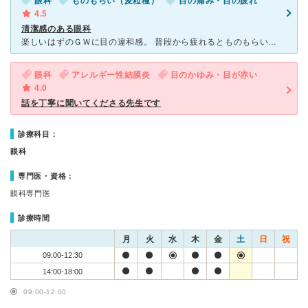
眼科
ものもらい（麦粒種）
目の痛み・目の疲れ
4.5
清潔感のある眼科
楽しいはずのＧＷに目の違和感。 普段から疲れるとものもらいができやすい私は、ひどくなる前になるべく早く眼科へ行きます。 今回は祝日の為、その時当番病院だったこちらの病院へ。 真駒内通沿いにありま
眼科
アレルギー性結膜炎
目のかゆみ・目が赤い
4.0
話を丁寧に聞いてくださる先生です
診療科目：
眼科
専門医・資格：
眼科専門医
診療時間
月
火
水
木
金
土
日
祝
09:00-12:30
14:00-18:00
09:00-12:00