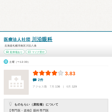
川沿眼科
医療法人社団
北海道札幌市南区川沿八条
駐車場あり
マイナ受付
土曜（〜12:30）
3.83
2件
アクセス数 7月:
136
| 6月:
129
ものもらい（麦粒種）について
【専門医・資格】
眼科専門医