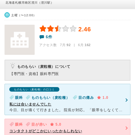
北海道札幌市南区澄川（澄川駅）
土曜（〜12:00）
2.46
6件
アクセス数 7月:
92
| 6月:
162
ものもらい（麦粒種）について
【専門医・資格】
眼科専門医
ものもらい（麦粒種）の口コミ
眼科
ものもらい（麦粒種）
目の痛み
1.0
私には合いませんでした
今日、目が痛くて行きました。 院長が対応。 「眼帯をしなくていいですか」と聞いたところ、 「眼帯なんて日本人か韓国人しかしない。マスクもそうだ。 わざわざ病気を装ってる。 眼帯をして病気
眼科
目が赤い
5.0
コンタクトがどこかにいったかもしれない