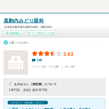
真駒内みどり眼科
北海道札幌市南区真駒内緑町（真駒内駅）
駐車場あり
マイナ受付
(スマホ可)
土曜（〜12:00）
3.63
2件
アクセス数 7月:
128
| 6月:
120
ものもらい（麦粒種）について
【専門医・資格】
眼科専門医
ものもらい（麦粒種）の口コミ