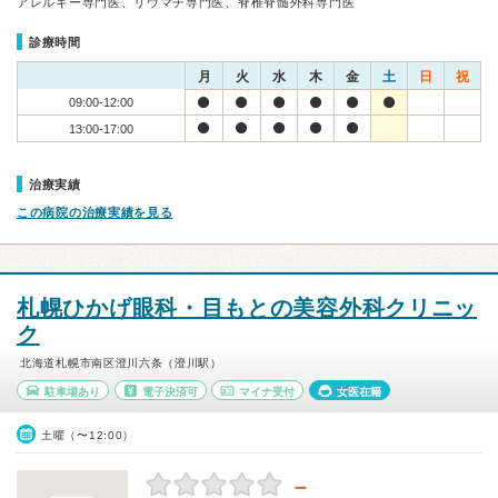
アレルギー専門医、リウマチ専門医、脊椎脊髄外科専門医
診療時間
月
火
水
木
金
土
日
祝
09:00-12:00
13:00-17:00
治療実績
この病院の治療実績を見る
札幌ひかげ眼科・目もとの美容外科クリニッ
ク
北海道札幌市南区澄川六条（澄川駅）
駐車場あり
電子決済可
マイナ受付
女医在籍
土曜（〜12:00）
－