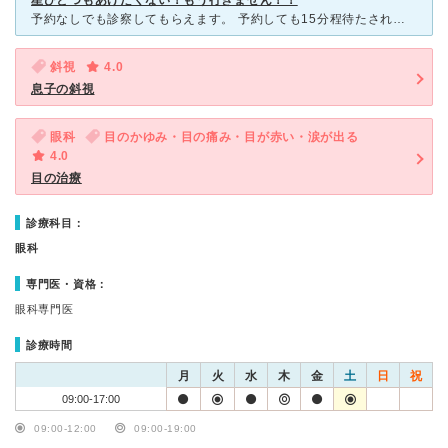
星ひとつもあげたくない！もう行きません！！
予約なしでも診察してもらえます。 予約しても15分程待たされました。 靴を脱がずに入れます。 受付、看護師の方は感じ良かったのですがとにかく男性院長が最悪でした。 ものもらいでもらった
斜視
4.0
息子の斜視
眼科
目のかゆみ・目の痛み・目が赤い・涙が出る
4.0
目の治療
診療科目：
眼科
専門医・資格：
眼科専門医
診療時間
月
火
水
木
金
土
日
祝
09:00-17:00
09:00-12:00
09:00-19:00