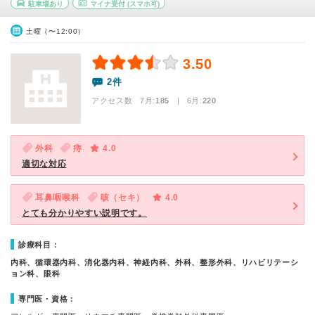
駐車場あり
マイナ受付
(スマホ可)
土曜（〜12:00）
3.50
2件
アクセス数 7月:
185
| 6月:
220
外科
痔
4.0
適切な対応
耳鼻咽喉科
咳（セキ）
4.0
とても分かりやすい説明です。
診療科目：
内科、循環器内科、消化器内科、神経内科、外科、整形外科、リハビリテーシ
ョン科、眼科
専門医・資格：