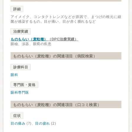
詳細
アイメイク、コンタクトレンズなどが原因で、まつげの根元に細
菌が感染するもの。目が痛い、目が赤く腫れるなど
治療実績
ものもらい（麦粒種）
（DPC治療実績）
眼瞼、涙器、眼窩の疾患
ものもらい（麦粒種）の関連項目（病院検索）
診療科目
眼科
専門医・資格
眼科専門医
ものもらい（麦粒種）の関連項目（口コミ検索）
症状
目の痛み
(7)、
目の疲れ
(2)