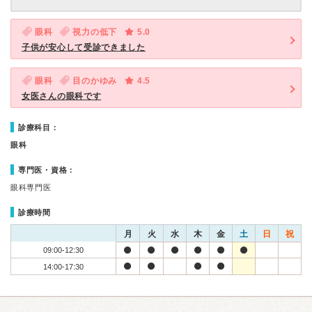
眼科
視力の低下
5.0
子供が安心して受診できました
眼科
目のかゆみ
4.5
女医さんの眼科です
診療科目：
眼科
専門医・資格：
眼科専門医
診療時間
月
火
水
木
金
土
日
祝
09:00-12:30
14:00-17:30