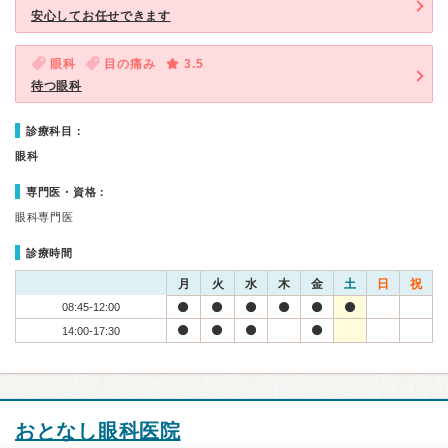
安心してお任せできます
眼科
目の痛み
3.5
待つ眼科
診療科目：
眼科
専門医・資格：
眼科専門医
診療時間
月
火
水
木
金
土
日
祝
08:45-12:00
14:00-17:30
おとなし眼科医院