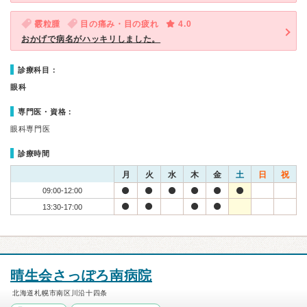
霰粒腫
目の痛み・目の疲れ
4.0
おかげで病名がハッキリしました。
診療科目：
眼科
専門医・資格：
眼科専門医
診療時間
月
火
水
木
金
土
日
祝
09:00-12:00
13:30-17:00
晴生会さっぽろ南病院
北海道札幌市南区川沿十四条