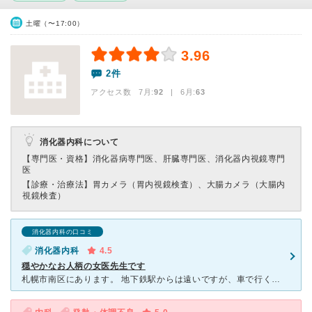
土曜（〜17:00）
3.96
2件
アクセス数 7月:
92
| 6月:
63
消化器内科について
【専門医・資格】
消化器病専門医、肝臓専門医、消化器内視鏡専門
医
【診療・治療法】
胃カメラ（胃内視鏡検査）、大腸カメラ（大腸内
視鏡検査）
消化器内科の口コミ
消化器内科
4.5
穏やかなお人柄の女医先生です
札幌市南区にあります。 地下鉄駅からは遠いですが、車で行くことも可能。 院長先生は、女医先生です。 すごく穏やかで私たち患者の話を、ゆっくり聴いてくださいます。 院内でお薬を出して下さるの