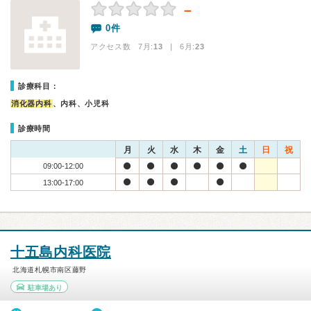
－
0件
アクセス数 7月:
13
| 6月:
23
診療科目：
消化器内科
、内科、小児科
診療時間
月
火
水
木
金
土
日
祝
09:00-12:00
13:00-17:00
十五島内科医院
北海道札幌市南区藤野
駐車場あり