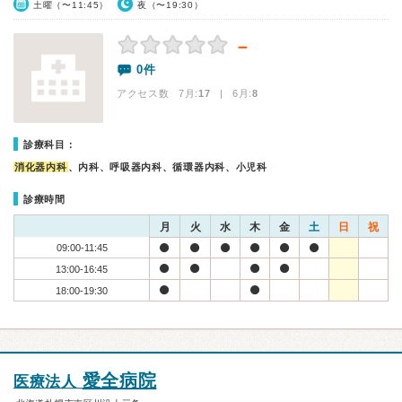
土曜（〜11:45）
夜（〜19:30）
－
0件
アクセス数 7月:
17
| 6月:
8
診療科目：
消化器内科
、内科、呼吸器内科、循環器内科、小児科
診療時間
月
火
水
木
金
土
日
祝
09:00-11:45
13:00-16:45
18:00-19:30
愛全病院
医療法人