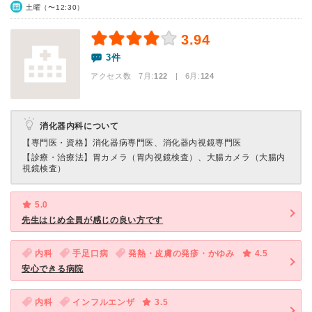
土曜（〜12:30）
3.94
3件
アクセス数 7月:
122
| 6月:
124
消化器内科について
【専門医・資格】
消化器病専門医、消化器内視鏡専門医
【診療・治療法】
胃カメラ（胃内視鏡検査）、大腸カメラ（大腸内
視鏡検査）
5.0
先生はじめ全員が感じの良い方です
内科
手足口病
発熱・皮膚の発疹・かゆみ
4.5
安心できる病院
内科
インフルエンザ
3.5