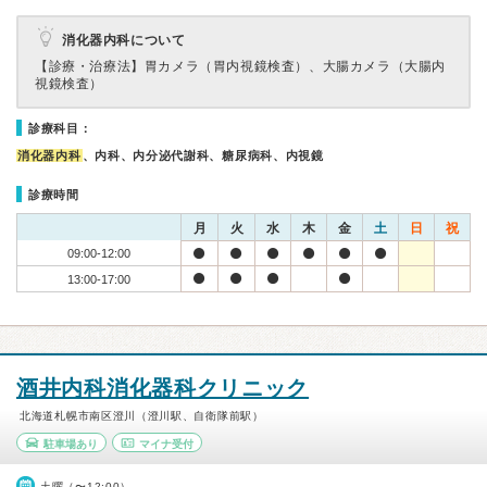
消化器内科について
【診療・治療法】
胃カメラ（胃内視鏡検査）、大腸カメラ（大腸内
視鏡検査）
診療科目：
消化器内科
、内科、内分泌代謝科、糖尿病科、内視鏡
診療時間
月
火
水
木
金
土
日
祝
09:00-12:00
13:00-17:00
酒井内科消化器科クリニック
北海道札幌市南区澄川（澄川駅、自衛隊前駅）
駐車場あり
マイナ受付
土曜（〜12:00）