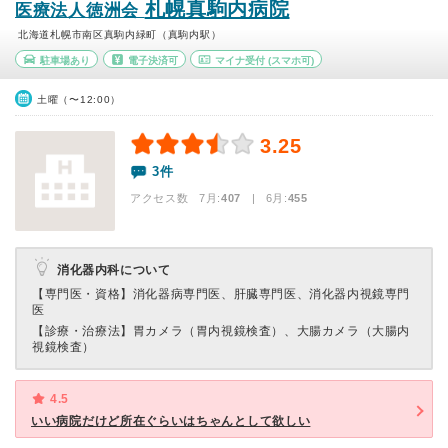
札幌真駒内病院
医療法人徳洲会
北海道札幌市南区真駒内緑町（真駒内駅）
駐車場あり
電子決済可
マイナ受付
(スマホ可)
土曜（〜12:00）
3.25
3件
アクセス数 7月:
407
| 6月:
455
消化器内科について
【専門医・資格】
消化器病専門医、肝臓専門医、消化器内視鏡専門
医
【診療・治療法】
胃カメラ（胃内視鏡検査）、大腸カメラ（大腸内
視鏡検査）
4.5
いい病院だけど所在ぐらいはちゃんとして欲しい