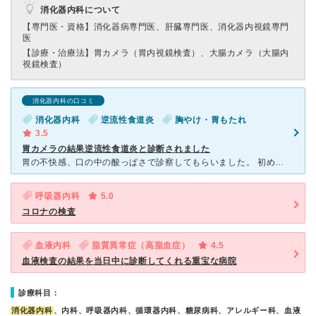
消化器内科について
【専門医・資格】
消化器病専門医、肝臓専門医、消化器内視鏡専門
医
【診療・治療法】
胃カメラ（胃内視鏡検査）、大腸カメラ（大腸内
視鏡検査）
消化器内科の口コミ
消化器内科
逆流性食道炎
胸やけ・胃もたれ
3.5
胃カメラの結果逆流性食道炎と診断されました
胃の不快感、口の中の酸っぱさで診察してもらいました。 初めは、問診でいろいろ聞かれ 「それは逆流性食道炎の可能性が高い」ということで薬を飲んでましたが、良くならず胃カメラを飲むことになりました。
呼吸器内科
5.0
コロナの検査
血液内科
脂質異常症（高脂血症）
4.5
血液検査の結果を当日中に診断してくれる重宝な病院
診療科目：
消化器内科
、内科、呼吸器内科、循環器内科、糖尿病科、アレルギー科、血液