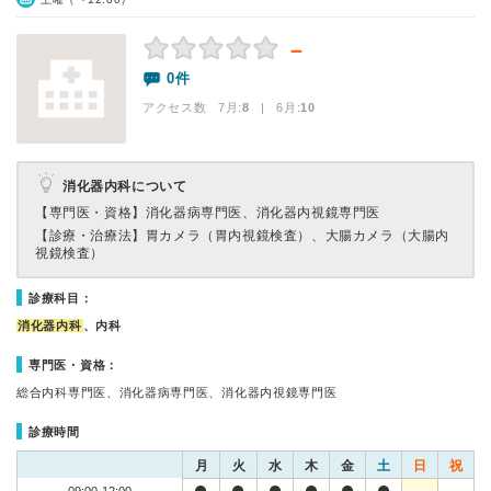
－
0件
アクセス数 7月:
8
| 6月:
10
消化器内科について
【専門医・資格】
消化器病専門医、消化器内視鏡専門医
【診療・治療法】
胃カメラ（胃内視鏡検査）、大腸カメラ（大腸内
視鏡検査）
診療科目：
消化器内科
、内科
専門医・資格：
総合内科専門医、消化器病専門医、消化器内視鏡専門医
診療時間
月
火
水
木
金
土
日
祝