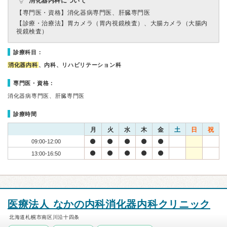
消化器内科について
【専門医・資格】
消化器病専門医、肝臓専門医
【診療・治療法】
胃カメラ（胃内視鏡検査）、大腸カメラ（大腸内
視鏡検査）
診療科目：
消化器内科
、内科、リハビリテーション科
専門医・資格：
消化器病専門医、肝臓専門医
診療時間
月
火
水
木
金
土
日
祝
09:00-12:00
13:00-16:50
医療法人 なかの内科消化器内科クリニック
北海道札幌市南区川沿十四条