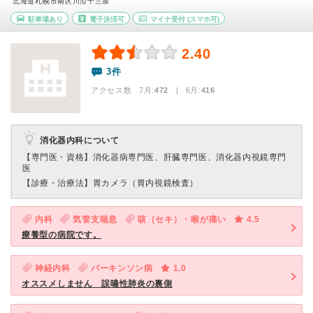
北海道札幌市南区川沿十三条
駐車場あり
電子決済可
マイナ受付
(スマホ可)
2.40
3件
アクセス数 7月:
472
| 6月:
416
消化器内科について
【専門医・資格】
消化器病専門医、肝臓専門医、消化器内視鏡専門
医
【診療・治療法】
胃カメラ（胃内視鏡検査）
内科
気管支喘息
咳（セキ）・喉が痛い
4.5
療養型の病院です。
神経内科
パーキンソン病
1.0
オススメしません 誤嚥性肺炎の裏側