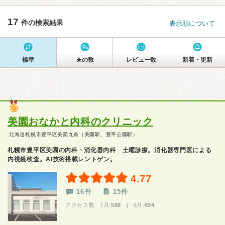
17
件の検索結果
表示順について
標準
★の数
レビュー数
新着・更新
美園おなかと内科のクリニック
北海道札幌市豊平区美園九条（美園駅、豊平公園駅）
札幌市豊平区美園の内科・消化器内科 土曜診療。消化器専門医による
内視鏡検査。AI技術搭載レントゲン。
4.77
16件
15件
アクセス数 7月:
588
| 6月:
694