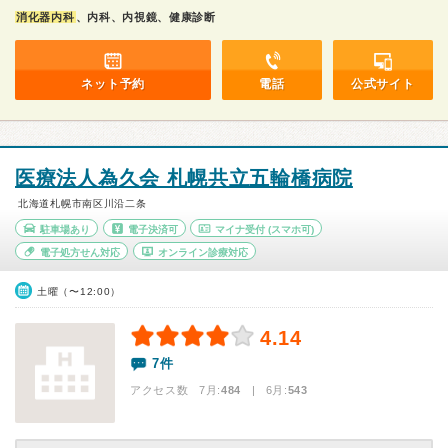
消化器内科
、内科、内視鏡、健康診断
ネット予約
電話
公式サイト
医療法人為久会 札幌共立五輪橋病院
北海道札幌市南区川沿二条
駐車場あり
電子決済可
マイナ受付
(スマホ可)
電子処方せん対応
オンライン診療対応
土曜（〜12:00）
4.14
7件
アクセス数 7月:
484
| 6月:
543