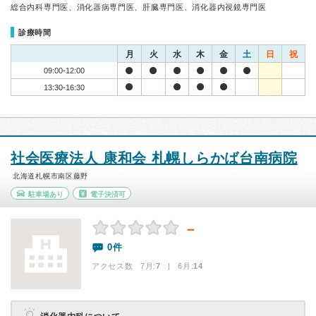
総合内科専門医、消化器病専門医、肝臓専門医、消化器内視鏡専門医
診療時間
月
火
水
木
金
土
日
祝
09:00-12:00
13:30-16:30
社会医療法人 康和会 札幌しらかば台南病院
北海道札幌市南区藤野
駐車場あり
電子決済可
－
0件
アクセス数 7月:
7
| 6月:
14