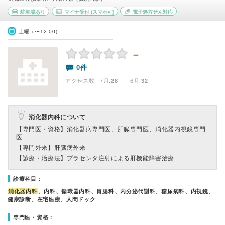
駐車場あり
マイナ受付
(スマホ可)
電子処方せん対応
土曜（〜12:00）
－
0件
アクセス数 7月:
28
| 6月:
32
消化器内科について
【専門医・資格】
消化器病専門医、肝臓専門医、消化器内視鏡専門
医
【専門外来】
肝臓病外来
【診療・治療法】
プラセンタ注射による肝機能障害治療
診療科目：
消化器内科
、内科、循環器内科、胃腸科、内分泌代謝科、糖尿病科、内視鏡、
健康診断、在宅医療、人間ドック
専門医・資格：