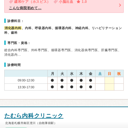
緩和ケア（ホスピス）
小脳出血
1.0
こんな病院初めて…
診療科目：
消化器内科
、内科、呼吸器内科、循環器内科、神経内科、リハビリテーション
科、歯科
専門医・資格：
総合内科専門医、外科専門医、循環器専門医、消化器病専門医、肝臓専門医、
消化器内…
診療時間
月
火
水
木
金
土
日
祝
09:00-12:00
13:30-17:00
たむら内科クリニック
北海道札幌市南区澄川（自衛隊前駅）