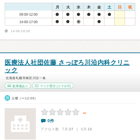
月
火
水
木
金
土
日
祝
09:00-12:00
14:00-17:00
14:00-18:00
医療法人社団佐藤 さっぽろ川沿内科クリニ
ック
北海道札幌市南区川沿一条
駐車場あり
マイナ受付
(スマホ可)
土曜（〜12:00）
－
0件
アクセス数 7月:
27
| 6月:
15