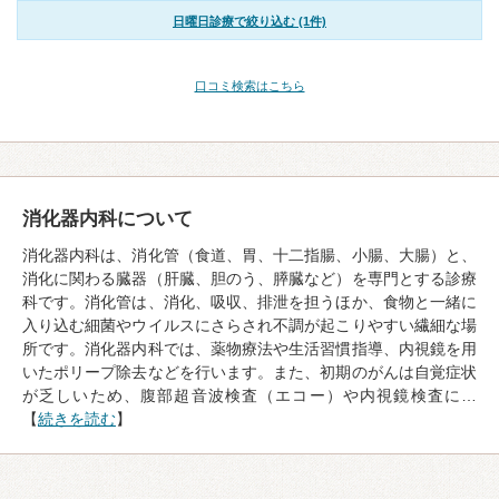
日曜日診療で絞り込む (1件)
口コミ検索はこちら
消化器内科について
消化器内科は、消化管（食道、胃、十二指腸、小腸、大腸）と、
消化に関わる臓器（肝臓、胆のう、膵臓など）を専門とする診療
科です。消化管は、消化、吸収、排泄を担うほか、食物と一緒に
入り込む細菌やウイルスにさらされ不調が起こりやすい繊細な場
所です。消化器内科では、薬物療法や生活習慣指導、内視鏡を用
いたポリープ除去などを行います。また、初期のがんは自覚症状
が乏しいため、腹部超音波検査（エコー）や内視鏡検査に…
【
続きを読む
】