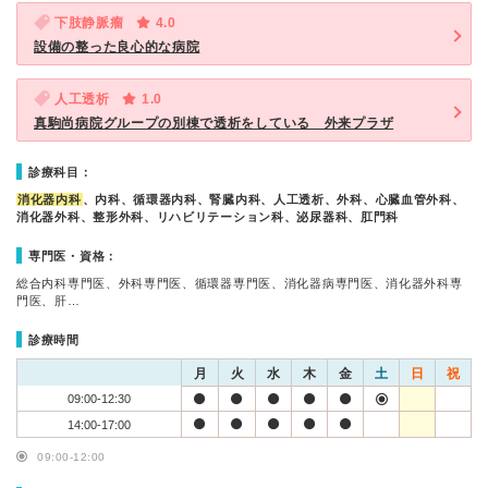
下肢静脈瘤
4.0
設備の整った良心的な病院
人工透析
1.0
真駒尚病院グループの別棟で透析をしている 外来プラザ
診療科目：
消化器内科
、内科、循環器内科、腎臓内科、人工透析、外科、心臓血管外科、
消化器外科、整形外科、リハビリテーション科、泌尿器科、肛門科
専門医・資格：
総合内科専門医、外科専門医、循環器専門医、消化器病専門医、消化器外科専
門医、肝…
診療時間
月
火
水
木
金
土
日
祝
09:00-12:30
14:00-17:00
09:00-12:00