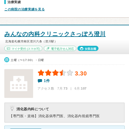
治療実績
この病院の治療実績を見る
みんなの内科クリニックさっぽろ澄川
北海道札幌市南区澄川六条（澄川駅）
マイナ受付
(スマホ可)
電子処方せん対応
女医在籍
土曜（〜17:00）・日曜
3.30
1件
アクセス数 7月:
73
| 6月:
107
消化器内科について
【専門医・資格】
消化器病専門医、消化器内視鏡専門医