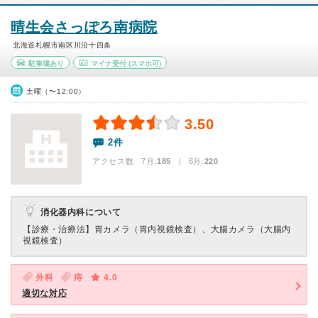
晴生会さっぽろ南病院
北海道札幌市南区川沿十四条
駐車場あり
マイナ受付
(スマホ可)
土曜（〜12:00）
3.50
2件
アクセス数 7月:
185
| 6月:
220
消化器内科について
【診療・治療法】
胃カメラ（胃内視鏡検査）、大腸カメラ（大腸内
視鏡検査）
外科
痔
4.0
適切な対応