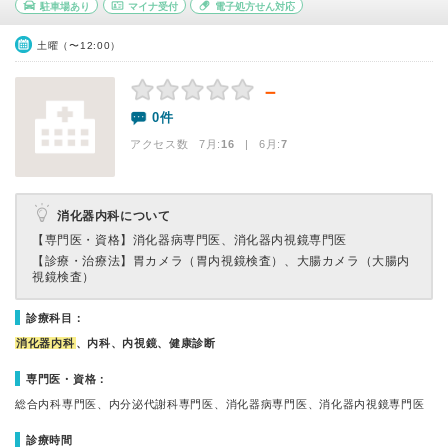
駐車場あり
マイナ受付
電子処方せん対応
土曜（〜12:00）
－
0件
アクセス数 7月:
16
| 6月:
7
消化器内科について
【専門医・資格】
消化器病専門医、消化器内視鏡専門医
【診療・治療法】
胃カメラ（胃内視鏡検査）、大腸カメラ（大腸内
視鏡検査）
診療科目：
消化器内科
、内科、内視鏡、健康診断
専門医・資格：
総合内科専門医、内分泌代謝科専門医、消化器病専門医、消化器内視鏡専門医
診療時間