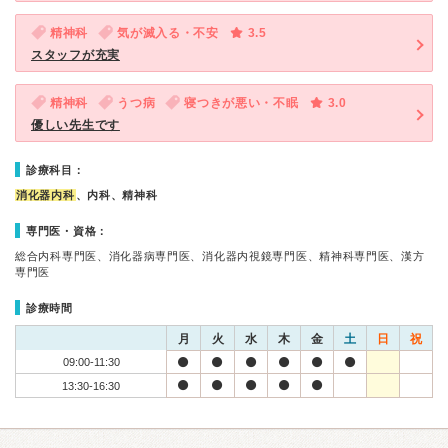
精神科
気が滅入る・不安
3.5
スタッフが充実
精神科
うつ病
寝つきが悪い・不眠
3.0
優しい先生です
診療科目：
消化器内科
、内科、精神科
専門医・資格：
総合内科専門医、消化器病専門医、消化器内視鏡専門医、精神科専門医、漢方
専門医
診療時間
月
火
水
木
金
土
日
祝
09:00-11:30
13:30-16:30