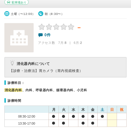
駐車場あり
土曜（〜12:00）
朝（8:30〜）
－
0件
アクセス数 7月:
8
| 6月:
2
消化器内科について
【診療・治療法】
胃カメラ（胃内視鏡検査）
診療科目：
消化器内科
、内科、呼吸器内科、循環器内科、小児科
診療時間
月
火
水
木
金
土
日
祝
08:30-12:00
13:30-17:00