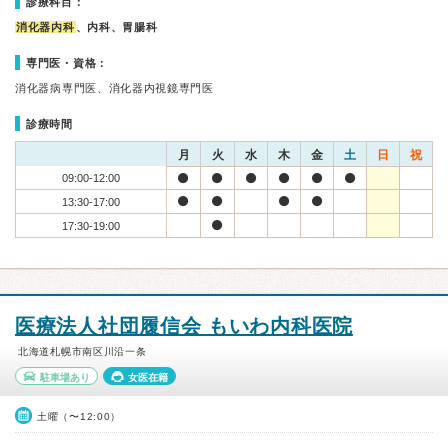
診療科目：
消化器内科
、内科、胃腸科
専門医・資格：
消化器病専門医、消化器内視鏡専門医
診療時間
月
火
水
木
金
土
日
祝
09:00-12:00
13:30-17:00
17:30-19:00
医療法人社団履信会 もいわ内科医院
北海道札幌市南区川沿一条
駐車場あり
女医在籍
土曜（〜12:00）