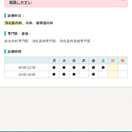
相談しやすい
診療科目：
消化器内科
、内科、循環器内科
専門医・資格：
総合内科専門医、消化器病専門医、消化器内視鏡専門医
診療時間
月
火
水
木
金
土
日
祝
09:00-12:30
14:00-18:00