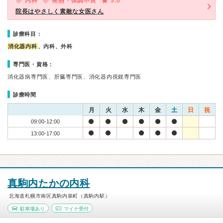
内科
発熱・体調不良
5.0
院長はやさしく素敵な女医さん
診療科目：
消化器内科
、内科、外科
専門医・資格：
消化器病専門医、肝臓専門医、消化器内視鏡専門医
診療時間
月
火
水
木
金
土
日
祝
09:00-12:00
13:00-17:00
真駒内たかの内科
北海道札幌市南区真駒内泉町（真駒内駅）
駐車場あり
マイナ受付