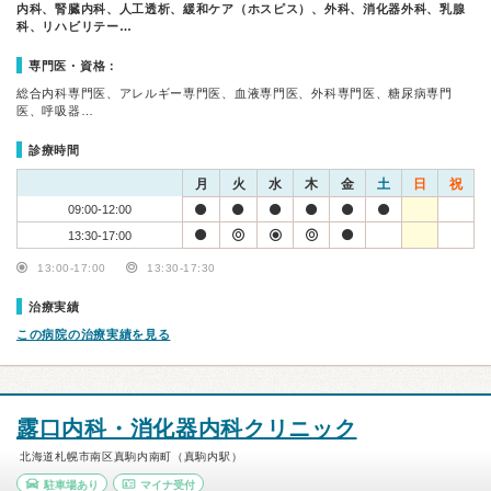
内科、腎臓内科、人工透析、緩和ケア（ホスピス）、外科、消化器外科、乳腺
科、リハビリテー…
専門医・資格：
総合内科専門医、アレルギー専門医、血液専門医、外科専門医、糖尿病専門
医、呼吸器…
診療時間
月
火
水
木
金
土
日
祝
09:00-12:00
13:30-17:00
13:00-17:00
13:30-17:30
治療実績
この病院の治療実績を見る
露口内科・消化器内科クリニック
北海道札幌市南区真駒内南町（真駒内駅）
駐車場あり
マイナ受付