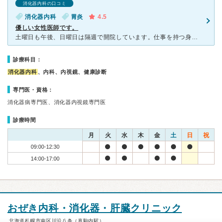
消化器内科の口コミ
消化器内科
胃炎
4.5
優しい女性医師です。
土曜日も午後、日曜日は隔週で開院しています。仕事を持つ身としては大変ありがたいです。 数年前は名前の違う病院でしたが、新しい病院として女性医師が診てくださいます。 胃腸不良でしたが、とても優し
診療科目：
消化器内科
、内科、内視鏡、健康診断
専門医・資格：
消化器病専門医、消化器内視鏡専門医
診療時間
月
火
水
木
金
土
日
祝
09:00-12:30
14:00-17:00
おぜき内科・消化器・肝臓クリニック
北海道札幌市南区川沿八条（真駒内駅）