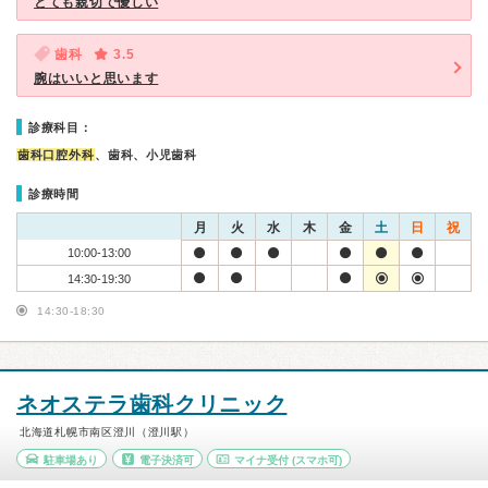
とても親切で優しい
歯科
3.5
腕はいいと思います
診療科目：
歯科口腔外科
、歯科、小児歯科
診療時間
月
火
水
木
金
土
日
祝
10:00-13:00
14:30-19:30
14:30-18:30
ネオステラ歯科クリニック
北海道札幌市南区澄川（澄川駅）
駐車場あり
電子決済可
マイナ受付
(スマホ可)