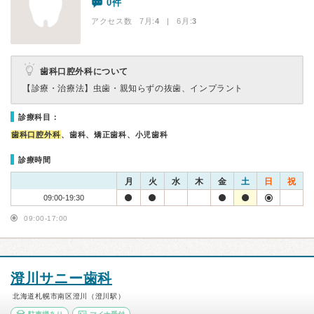
0件
アクセス数 7月:
4
| 6月:
3
歯科口腔外科について
【診療・治療法】
虫歯・親知らずの抜歯、インプラント
診療科目：
歯科口腔外科
、歯科、矯正歯科、小児歯科
診療時間
月
火
水
木
金
土
日
祝
09:00-19:30
09:00-17:00
澄川サニー歯科
北海道札幌市南区澄川（澄川駅）