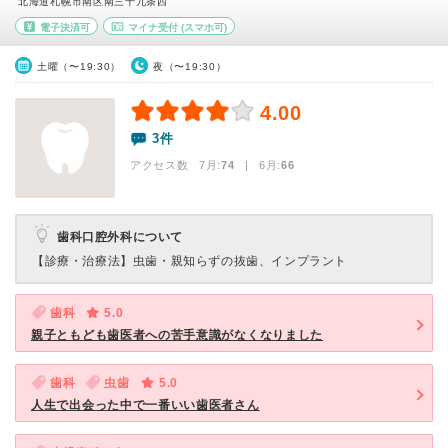
北海道札幌市南区南三十九条西
電子決済可
マイナ受付
(スマホ可)
土曜（〜19:30）
夜（〜19:30）
4.00
3件
アクセス数 7月:
74
| 6月:
66
歯科口腔外科について
【診療・治療法】
虫歯・親知らずの抜歯、インプラント
歯科
5.0
親子ともども歯医者への苦手意識がなくなりました
歯科
虫歯
5.0
人生で出会った中で一番いい歯医者さん