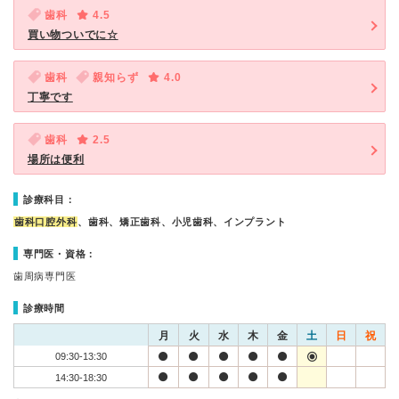
歯科
4.5
買い物ついでに☆
歯科
親知らず
4.0
丁寧です
歯科
2.5
場所は便利
診療科目：
歯科口腔外科
、歯科、矯正歯科、小児歯科、インプラント
専門医・資格：
歯周病専門医
診療時間
月
火
水
木
金
土
日
祝
09:30-13:30
14:30-18:30