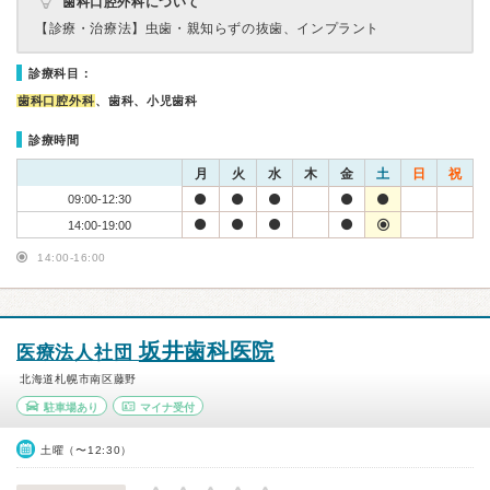
歯科口腔外科について
【診療・治療法】
虫歯・親知らずの抜歯、インプラント
診療科目：
歯科口腔外科
、歯科、小児歯科
診療時間
月
火
水
木
金
土
日
祝
09:00-12:30
14:00-19:00
14:00-16:00
坂井歯科医院
医療法人社団
北海道札幌市南区藤野
駐車場あり
マイナ受付
土曜（〜12:30）