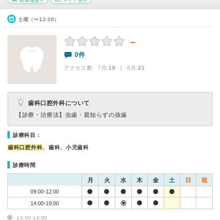
駐車場あり
マイナ受付
土曜（〜12:00）
－
0件
アクセス数 7月:
19
| 6月:
21
歯科口腔外科について
【診療・治療法】
虫歯・親知らずの抜歯
診療科目：
歯科口腔外科
、歯科、小児歯科
診療時間
月
火
水
木
金
土
日
祝
09:00-12:00
14:00-19:00
14:00-16:00