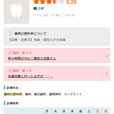
3.25
2件
アクセス数 7月:
65
| 6月:
37
歯科口腔外科について
【診療・治療法】
虫歯・親知らずの抜歯
歯科
4.0
待ち時間が少なく親切な女医さん
歯科
3.0
虫歯治療に行ったはずが・・・
診療科目：
歯科口腔外科
、歯科、矯正歯科、歯周病科、インプラント
診療時間
月
火
水
木
金
土
日
祝