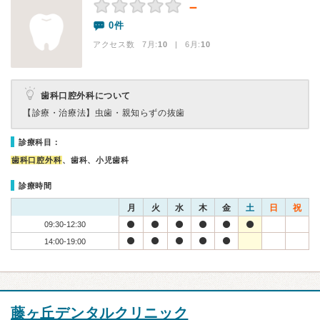
－
0件
アクセス数 7月:
10
| 6月:
10
歯科口腔外科について
【診療・治療法】
虫歯・親知らずの抜歯
診療科目：
歯科口腔外科
、歯科、小児歯科
診療時間
月
火
水
木
金
土
日
祝
09:30-12:30
14:00-19:00
藤ヶ丘デンタルクリニック