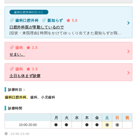
歯科口腔外科の口コミ
歯科口腔外科
親知らず
5.0
口腔外科医が常勤しているので
[症状・来院理由] 時間をかけてゆっくり出てきた親知らずが我慢できないほど痛くなり、 口腔外科医が常勤している・術後のケアのことも考え こちらに通わせていただくことになりました。 [医師の
歯科
3.5
せまい。
歯科
3.0
土日も休まず診療
診療科目：
歯科口腔外科
、歯科、小児歯科
診療時間
月
火
水
木
金
土
日
祝
10:00-20:00
10:00-15:00