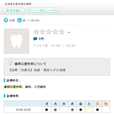
北海道札幌市南区藤野
駐車場あり
マイナ受付
(スマホ可)
日曜
夜（〜20:00）
－
0件
アクセス数 7月:
14
| 6月:
11
歯科口腔外科について
【診療・治療法】
虫歯・親知らずの抜歯
診療科目：
歯科口腔外科
、歯科、小児歯科
診療時間
月
火
水
木
金
土
日
祝
10:00-18:00