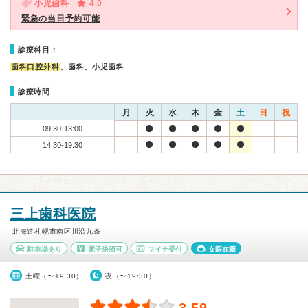
小児歯科
4.0
緊急の当日予約可能
診療科目：
歯科口腔外科
、歯科、小児歯科
診療時間
月
火
水
木
金
土
日
祝
09:30-13:00
14:30-19:30
三上歯科医院
北海道札幌市南区川沿九条
駐車場あり
電子決済可
マイナ受付
女医在籍
土曜（〜19:30）
夜（〜19:30）