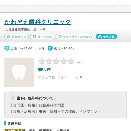
かわぞえ歯科クリニック
北海道札幌市南区川沿十一条
駐車場あり
電子決済可
マイナ受付
(スマホ可)
女医在籍
土曜（〜17:00）・日曜
夜（〜20:00）
－
0件
アクセス数 7月:
9
| 6月:
6
歯科口腔外科について
【専門医・資格】
口腔外科専門医
【診療・治療法】
虫歯・親知らずの抜歯、インプラント
診療科目：
歯科口腔外科
、歯科、矯正歯科、小児歯科