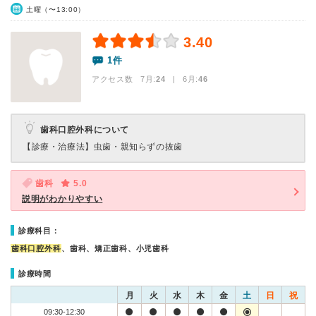
土曜（〜13:00）
3.40
1件
アクセス数 7月:
24
| 6月:
46
歯科口腔外科について
【診療・治療法】
虫歯・親知らずの抜歯
歯科
5.0
説明がわかりやすい
診療科目：
歯科口腔外科
、歯科、矯正歯科、小児歯科
診療時間
月
火
水
木
金
土
日
祝
09:30-12:30