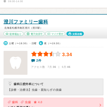
09:00-14:00
澄川ファミリー歯科
北海道札幌市南区澄川（澄川駅）
駐車場あり
電子決済可
マイナ受付
女医在籍
土曜（〜18:30）・日曜
夜（〜19:30）
3.34
2件
アクセス数 7月:
36
| 6月:
46
歯科口腔外科について
【診療・治療法】
虫歯・親知らずの抜歯
歯科
虫歯
4.0