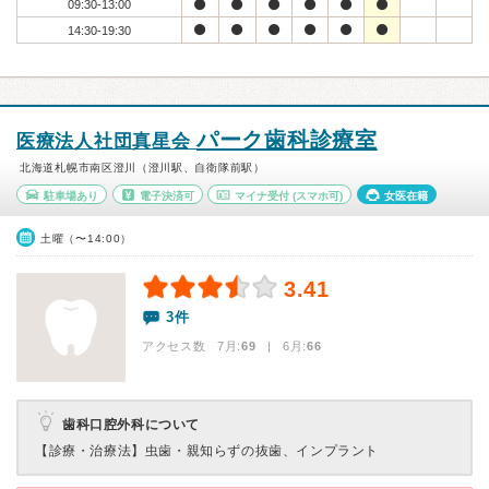
09:30-13:00
14:30-19:30
パーク歯科診療室
医療法人社団真星会
北海道札幌市南区澄川（澄川駅、自衛隊前駅）
駐車場あり
電子決済可
マイナ受付
(スマホ可)
女医在籍
土曜（〜14:00）
3.41
3件
アクセス数 7月:
69
| 6月:
66
歯科口腔外科について
【診療・治療法】
虫歯・親知らずの抜歯、インプラント