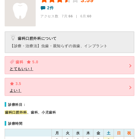
3.59
2件
アクセス数 7月:
66
| 6月:
60
歯科口腔外科について
【診療・治療法】
虫歯・親知らずの抜歯、インプラント
歯科
5.0
とてもいい！
3.5
よい！
診療科目：
歯科口腔外科
、歯科、小児歯科
診療時間
月
火
水
木
金
土
日
祝