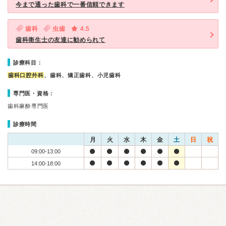
今まで通った歯科で一番信頼できます
歯科
虫歯
4.5
歯科衛生士の友達に勧められて
診療科目：
歯科口腔外科
、歯科、矯正歯科、小児歯科
専門医・資格：
歯科麻酔専門医
診療時間
月
火
水
木
金
土
日
祝
09:00-13:00
14:00-18:00