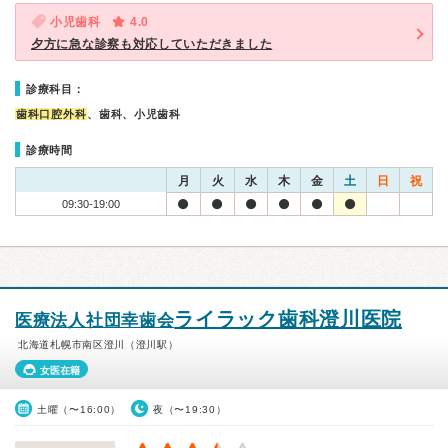
小児歯科
4.0
夕方に急な診察も対応していただきました
診療科目：
歯科口腔外科
、歯科、小児歯科
診療時間
月
火
水
木
金
土
日
祝
09:30-19:00
ライラック歯科澄川医院
医療法人社団幸歯会
北海道札幌市南区澄川（澄川駅）
女医在籍
土曜（〜16:00）
夜（〜19:30）