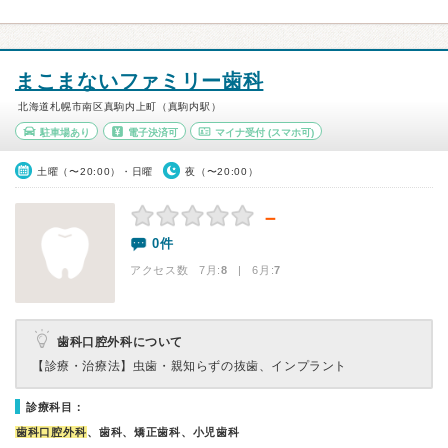
まこまないファミリー歯科
北海道札幌市南区真駒内上町（真駒内駅）
駐車場あり
電子決済可
マイナ受付
(スマホ可)
土曜（〜20:00）・日曜
夜（〜20:00）
－
0件
アクセス数 7月:
8
| 6月:
7
歯科口腔外科について
【診療・治療法】
虫歯・親知らずの抜歯、インプラント
診療科目：
歯科口腔外科
、歯科、矯正歯科、小児歯科