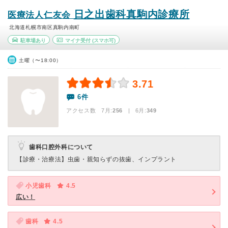
日之出歯科真駒内診療所
医療法人仁友会
北海道札幌市南区真駒内南町
駐車場あり
マイナ受付
(スマホ可)
土曜（〜18:00）
3.71
6件
アクセス数 7月:
256
| 6月:
349
歯科口腔外科について
【診療・治療法】
虫歯・親知らずの抜歯、インプラント
小児歯科
4.5
広い！
歯科
4.5