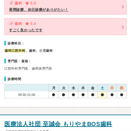
歯科
5.0
夜間診療、休日診療がありがたい！
歯科
5.0
すごく良かったです
診療科目：
歯科口腔外科
、歯科、小児歯科
専門医・資格：
口腔外科専門医、歯周病専門医
診療時間
月
火
水
木
金
土
日
祝
09:30-21:00
医療法人社団 至誠会 もりやまBOS歯科