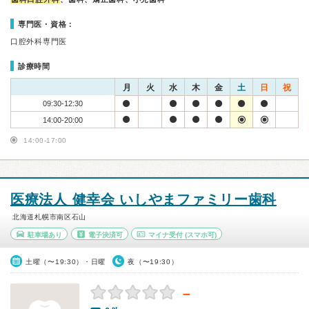
専門医・資格：
口腔外科専門医
診療時間
月
火
水
木
金
土
日
祝
09:30-12:30
14:00-20:00
14:00-17:00
医療法人 健幸会 いしやまファミリー歯科
北海道札幌市南区石山
駐車場あり
電子決済可
マイナ受付
(スマホ可)
土曜（〜19:30）・日曜
夜（〜19:30）
－