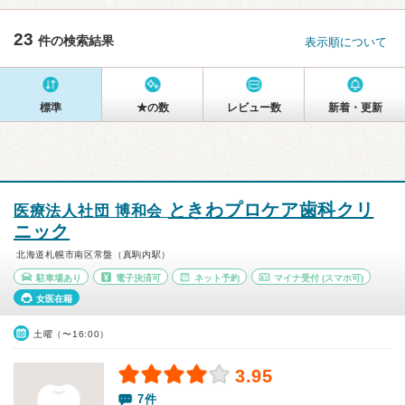
23
件の検索結果
表示順について
標準
★の数
レビュー数
新着・更新
ときわプロケア歯科クリ
医療法人社団 博和会
ニック
北海道札幌市南区常盤（真駒内駅）
駐車場あり
電子決済可
ネット予約
マイナ受付
(スマホ可)
女医在籍
土曜（〜16:00）
3.95
7件