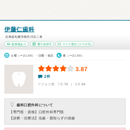
伊藤仁歯科
北海道札幌市南区川沿二条
駐車場あり
電子決済可
マイナ受付
(スマホ可)
土曜（〜21:00）・日曜・祝日
夜（〜21:00）
3.87
2件
アクセス数 7月:
76
| 6月:
66
歯科口腔外科について
【専門医・資格】
口腔外科専門医
【診療・治療法】
虫歯・親知らずの抜歯