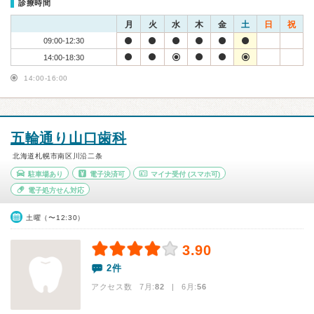
診療時間
月
火
水
木
金
土
日
祝
09:00-12:30
14:00-18:30
14:00-16:00
五輪通り山口歯科
北海道札幌市南区川沿二条
駐車場あり
電子決済可
マイナ受付
(スマホ可)
電子処方せん対応
土曜（〜12:30）
3.90
2件
アクセス数 7月:
82
| 6月:
56