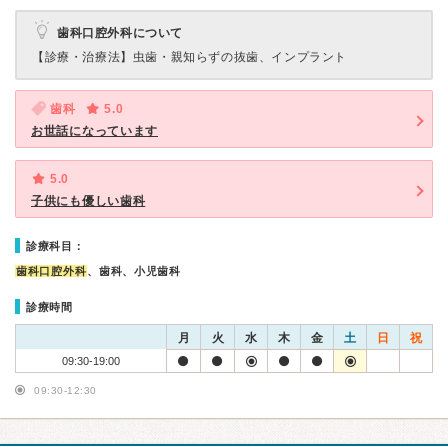
歯科口腔外科について
【診療・治療法】
虫歯・親知らずの抜歯、インプラント
歯科
5.0
お世話になっています
5.0
子供にも優しい歯科
診療科目：
歯科口腔外科
、歯科、小児歯科
診療時間
月
火
水
木
金
土
日
祝
09:30-19:00
09:30-12:30