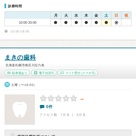
診療時間
月
火
水
木
金
土
日
祝
10:00-20:00
10:00-18:00
まきの歯科
北海道札幌市南区川沿六条
駐車場あり
電子決済可
マイナ受付
(スマホ可)
土曜（〜16:00）
－
0件
アクセス数 7月:
5
| 6月:
5