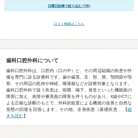
日曜日診療で絞り込む (7件)
口コミ検索はこちら
歯科口腔外科について
歯科口腔外科は、口腔内（口の中）と、その周辺組織の疾患や外
傷を専門に診る診療科です。歯や歯茎、舌、頬、唇、顎関節や顎
骨、その周辺の筋肉や神経、唾液腺などが診療対象となります。
歯科口腔外科で扱う疾患は、咀嚼、嚥下、発音といった機能面の
障害に加え、表情や審美面の障害を伴うものがあり、X線やCTに
よる正確な診断のもとで、外科的処置による機能の改善と自然な
形態の回復を目指します。その他、全身疾患（基礎疾患… 【
続
きを読む
】