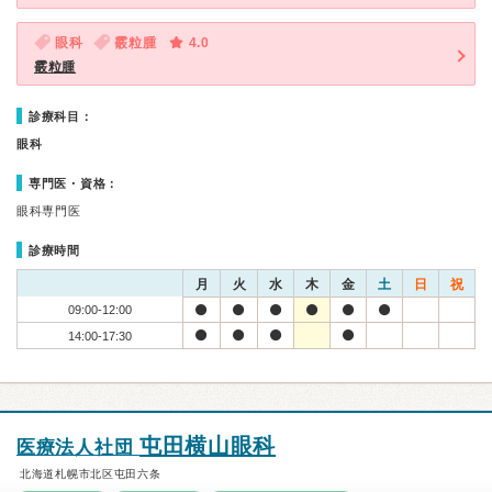
眼科
霰粒腫
4.0
霰粒腫
診療科目：
眼科
専門医・資格：
眼科専門医
診療時間
月
火
水
木
金
土
日
祝
09:00-12:00
14:00-17:30
屯田横山眼科
医療法人社団
北海道札幌市北区屯田六条