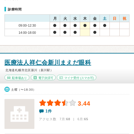
診療時間
月
火
水
木
金
土
日
祝
09:00-12:30
14:00-18:00
医療法人祥仁会新川まえだ眼科
北海道札幌市北区新川（新川駅）
駐車場あり
電子決済可
マイナ受付
(スマホ可)
土曜（〜18:30）
3.44
1件
アクセス数 7月:
68
| 6月:
65