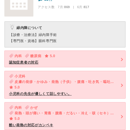
アクセス数 7月:
869
| 6月:
817
緑内障について
【診療・治療法】
緑内障手術
【専門医・資格】
眼科専門医
内科
糖尿病
5.0
認知症患者の対応
小児科
皮膚の発疹・かゆみ・発熱（子供）・腹痛・吐き気・嘔吐（子供）・発疹（子供）
5.0
小児科の先生が優しくて話しやすい。
内科
かぜ
発熱・頭が痛い・胃痛・腹痛・だるい・冷え・咳（セキ）・喉が痛い・吐き気・嘔吐・食欲不振・体調不良・急性の下痢
5.0
酷い発熱の対応がカンペキ