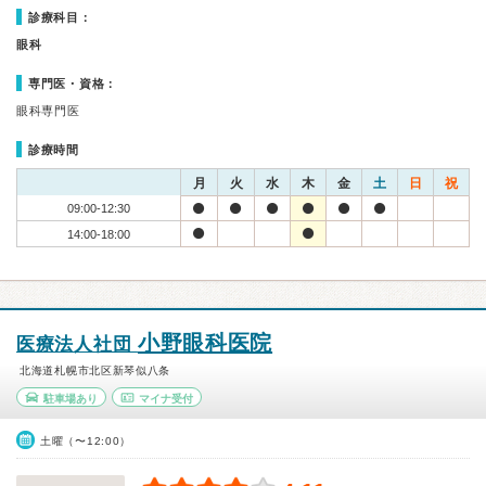
診療科目：
眼科
専門医・資格：
眼科専門医
診療時間
月
火
水
木
金
土
日
祝
09:00-12:30
14:00-18:00
小野眼科医院
医療法人社団
北海道札幌市北区新琴似八条
駐車場あり
マイナ受付
土曜（〜12:00）