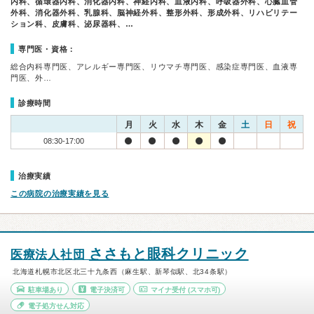
内科、循環器内科、消化器内科、神経内科、血液内科、呼吸器外科、心臓血管
外科、消化器外科、乳腺科、脳神経外科、整形外科、形成外科、リハビリテー
ション科、皮膚科、泌尿器科、…
専門医・資格：
総合内科専門医、アレルギー専門医、リウマチ専門医、感染症専門医、血液専
門医、外…
診療時間
月
火
水
木
金
土
日
祝
08:30-17:00
治療実績
この病院の治療実績を見る
ささもと眼科クリニック
医療法人社団
北海道札幌市北区北三十九条西（麻生駅、新琴似駅、北34条駅）
駐車場あり
電子決済可
マイナ受付
(スマホ可)
電子処方せん対応