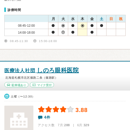
診療時間
月
火
水
木
金
土
日
祝
08:45-12:00
14:00-18:00
08:45-11:30
15:00-18:00
しのろ眼科医院
医療法人社団
北海道札幌市北区篠路二条（篠路駅）
駐車場あり
マイナ受付
土曜（〜12:30）
3.88
4件
アクセス数 7月:
288
| 6月:
329