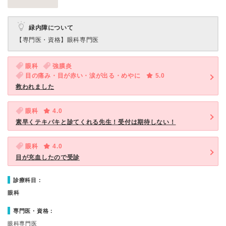
緑内障について
【専門医・資格】
眼科専門医
眼科
強膜炎
目の痛み・目が赤い・涙が出る・めやに
5.0
救われました
眼科
4.0
素早くテキパキと診てくれる先生！受付は期待しない！
眼科
4.0
目が充血したので受診
診療科目：
眼科
専門医・資格：
眼科専門医