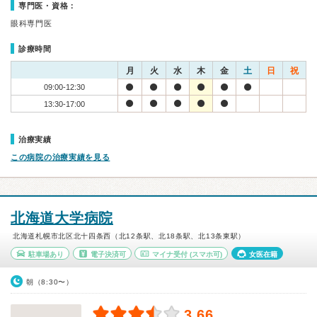
専門医・資格：
眼科専門医
診療時間
月
火
水
木
金
土
日
祝
09:00-12:30
13:30-17:00
治療実績
この病院の治療実績を見る
北海道大学病院
北海道札幌市北区北十四条西（北12条駅、北18条駅、北13条東駅）
駐車場あり
電子決済可
マイナ受付
(スマホ可)
女医在籍
朝（8:30〜）
3.66