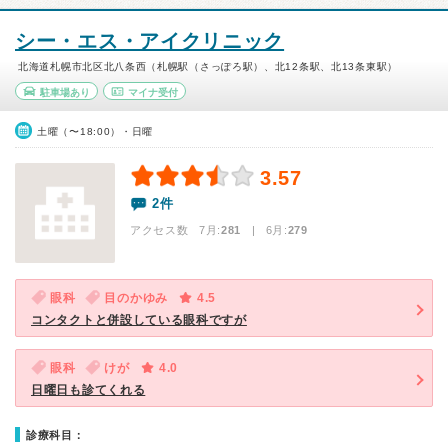
シー・エス・アイクリニック
北海道札幌市北区北八条西（札幌駅（さっぽろ駅）、北12条駅、北13条東駅）
駐車場あり
マイナ受付
土曜（〜18:00）・日曜
3.57
2件
アクセス数 7月:
281
| 6月:
279
眼科
目のかゆみ
4.5
コンタクトと併設している眼科ですが
眼科
けが
4.0
日曜日も診てくれる
診療科目：