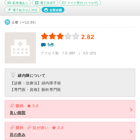
駐車場あり
電子決済可
マイナ受付
(スマホ可)
電子処方せん対応
女医在籍
土曜（〜12:30）
2.82
5件
アクセス数 7月:
307
| 6月:
271
緑内障について
【診療・治療法】
緑内障手術
【専門医・資格】
眼科専門医
眼科
5.0
良い病院
眼科
目が赤い
3.0
目の赤み