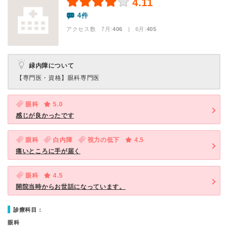
4.11
4件
アクセス数 7月:
406
| 6月:
405
緑内障について
【専門医・資格】
眼科専門医
眼科
5.0
感じが良かったです
眼科
白内障
視力の低下
4.5
痛いところに手が届く
眼科
4.5
開院当時からお世話になっています。
診療科目：
眼科