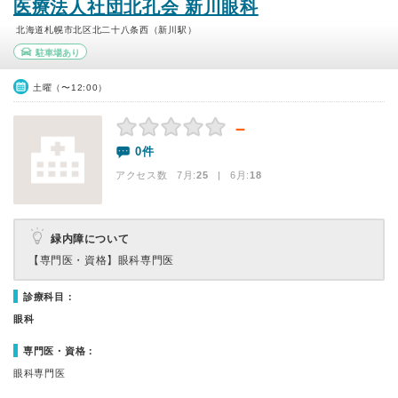
医療法人社団北孔会 新川眼科
北海道札幌市北区北二十八条西（新川駅）
駐車場あり
土曜（〜12:00）
－
0件
アクセス数 7月:
25
| 6月:
18
緑内障について
【専門医・資格】
眼科専門医
診療科目：
眼科
専門医・資格：
眼科専門医