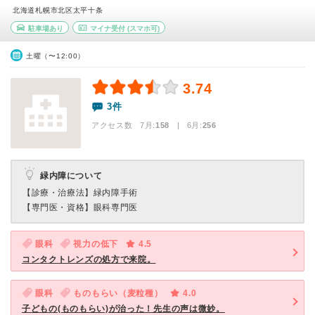
北海道札幌市北区太平十条
駐車場あり
マイナ受付
(スマホ可)
土曜（〜12:00）
3.74
3件
アクセス数 7月:
158
| 6月:
256
緑内障について
【診療・治療法】
緑内障手術
【専門医・資格】
眼科専門医
眼科
視力の低下
4.5
コンタクトレンズの処方で来院。
眼科
ものもらい（麦粒種）
4.0
子どもの(ものもらい)が治った！先生の声は微妙。