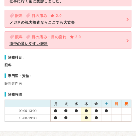
仕事に行く前に受診しました。
眼科
目の痛み
2.0
メガネの視力検査ならここでも大丈夫
眼科
目の痛み・目の疲れ
2.0
街中の通いやすい眼科
診療科目：
眼科
専門医・資格：
眼科専門医
診療時間
月
火
水
木
金
土
日
祝
09:00-13:00
15:00-19:00