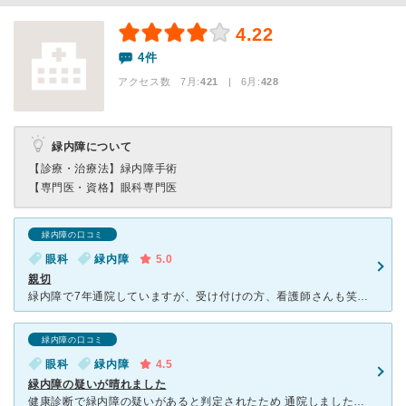
4.22
4件
アクセス数 7月:
421
| 6月:
428
緑内障について
【診療・治療法】
緑内障手術
【専門医・資格】
眼科専門医
緑内障の口コミ
眼科
緑内障
5.0
親切
緑内障で7年通院していますが、受け付けの方、看護師さんも笑顔で優しい方々です。院内も清潔感があります。 ２回に一回は眼圧、視野等の検査もしてくれて検査中も不安なく受けられます。先生は二人交代で診察で
緑内障の口コミ
眼科
緑内障
4.5
緑内障の疑いが晴れました
健康診断で緑内障の疑いがあると判定されたため 通院しました。 朝、早い時間に行ったのですが、かなりの方が順番を 待っていました。 とても患者さんの多い病院と思いました。 待ち時間