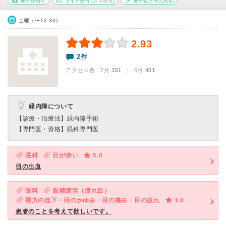
電子決済可
マイナ受付
(スマホ可)
電子処方せん対応
土曜（〜12:30）
2.93
2件
アクセス数 7月:
351
| 6月:
401
緑内障について
【診療・治療法】
緑内障手術
【専門医・資格】
眼科専門医
眼科
目が赤い
5.0
目の出血
眼科
眼精疲労（疲れ目）
視力の低下・目のかゆみ・目の痛み・目の疲れ
1.0
患者のことを考えて欲しいです。