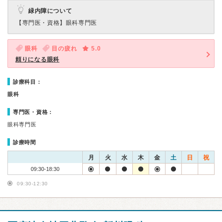
緑内障について
【専門医・資格】
眼科専門医
眼科
目の疲れ
5.0
頼りになる眼科
診療科目：
眼科
専門医・資格：
眼科専門医
診療時間
月
火
水
木
金
土
日
祝
09:30-18:30
09:30-12:30