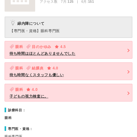
アクセス数 7月:
125
| 6月:
151
緑内障について
【専門医・資格】
眼科専門医
眼科
目のかゆみ
4.5
待ち時間はほとんどありませんでした
眼科
結膜炎
4.0
待ち時間なくスタッフも優しい
眼科
4.0
子どもの視力検査に。
診療科目：
眼科
専門医・資格：
眼科専門医