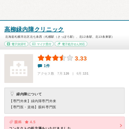
高柳緑内障クリニック
北海道札幌市北区北七条西（札幌駅（さっぽろ駅）、北12条駅、北13条東駅）
電子決済可
マイナ受付
電子処方せん対応
3.33
1件
アクセス数 7月:
126
| 6月:
131
緑内障について
【専門外来】
緑内障専門外来
【専門医・資格】
眼科専門医
眼科
4.5
コンタクトの処方箋をいただきました