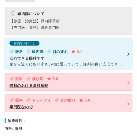
緑内障について
【診療・治療法】
緑内障手術
【専門医・資格】
眼科専門医
緑内障の口コミ
眼科
緑内障
目の疲れ
5.0
安心できる眼科です
家から近くにあり小さい頃に通っていて、評判の良い安心できる眼科なので受診しています。いつも混んでいるので、多少待ち時間があります。院内は待合室や検査室も広く、診察室もたくさんあります。 今回はコンタ
眼科
飛蚊症
5.0
信頼のおける眼科病院
眼科
ドライアイ
目の疲れ
5.0
専門医なので
診療科目：
内科、眼科