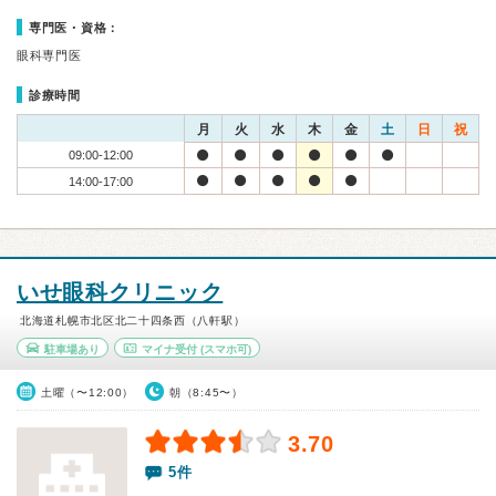
専門医・資格：
眼科専門医
診療時間
月
火
水
木
金
土
日
祝
09:00-12:00
14:00-17:00
いせ眼科クリニック
北海道札幌市北区北二十四条西（八軒駅）
駐車場あり
マイナ受付
(スマホ可)
土曜（〜12:00）
朝（8:45〜）
3.70
5件