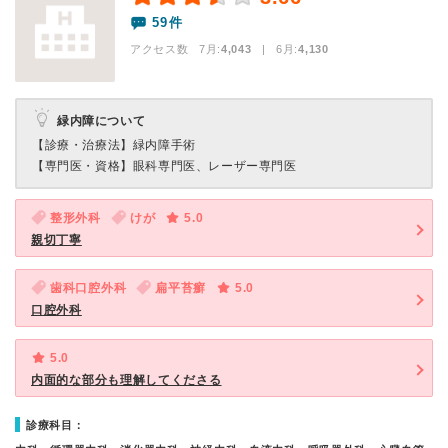
59件
アクセス数 7月:
4,043
| 6月:
4,130
緑内障について
【診療・治療法】
緑内障手術
【専門医・資格】
眼科専門医、レーザー専門医
整形外科
けが
5.0
親切丁寧
歯科口腔外科
扁平苔癬
5.0
口腔外科
5.0
内面的な部分も理解してくださる
診療科目：