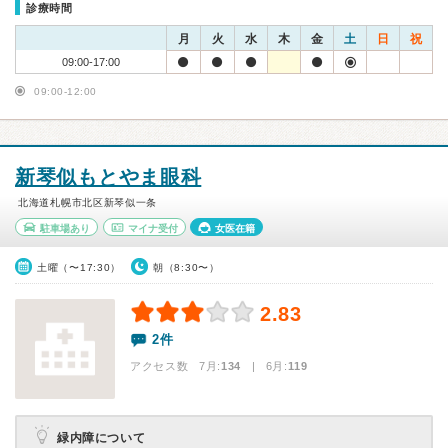
診療時間
月
火
水
木
金
土
日
祝
09:00-17:00
09:00-12:00
新琴似もとやま眼科
北海道札幌市北区新琴似一条
駐車場あり
マイナ受付
女医在籍
土曜（〜17:30）
朝（8:30〜）
2.83
2件
アクセス数 7月:
134
| 6月:
119
緑内障について