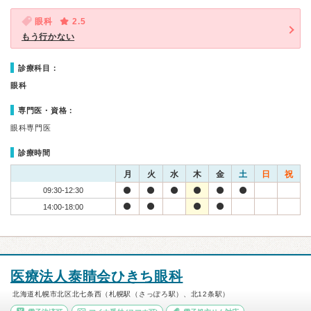
眼科
2.5
もう行かない
診療科目：
眼科
専門医・資格：
眼科専門医
診療時間
月
火
水
木
金
土
日
祝
09:30-12:30
14:00-18:00
医療法人泰睛会ひきち眼科
北海道札幌市北区北七条西（札幌駅（さっぽろ駅）、北12条駅）