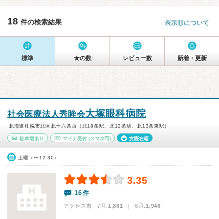
18
件の検索結果
表示順について
標準
★の数
レビュー数
新着・更新
大塚眼科病院
社会医療法人秀眸会
北海道札幌市北区北十六条西（北18条駅、北12条駅、北13条東駅）
駐車場あり
マイナ受付
(スマホ可)
女医在籍
土曜（〜12:30）
3.35
16件
アクセス数 7月:
1,881
| 6月:
1,946