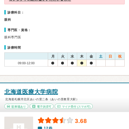
診療科目：
眼科
専門医・資格：
眼科専門医
診療時間
月
火
水
木
金
土
日
祝
09:00-12:00
北海道医療大学病院
北海道札幌市北区あいの里二条（あいの里教育大駅）
駐車場あり
電子決済可
マイナ受付
(スマホ可)
3.68
12件