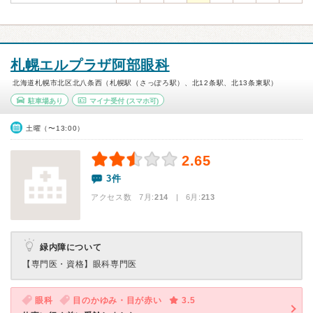
札幌エルプラザ阿部眼科
北海道札幌市北区北八条西（札幌駅（さっぽろ駅）、北12条駅、北13条東駅）
駐車場あり
マイナ受付
(スマホ可)
土曜（〜13:00）
2.65
3件
アクセス数 7月:
214
| 6月:
213
緑内障について
【専門医・資格】
眼科専門医
眼科
目のかゆみ・目が赤い
3.5