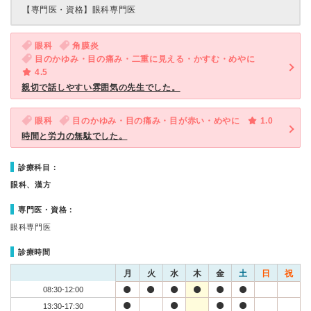
【専門医・資格】
眼科専門医
眼科
角膜炎
目のかゆみ・目の痛み・二重に見える・かすむ・めやに
4.5
親切で話しやすい雰囲気の先生でした。
眼科
目のかゆみ・目の痛み・目が赤い・めやに
1.0
時間と労力の無駄でした。
診療科目：
眼科、漢方
専門医・資格：
眼科専門医
診療時間
月
火
水
木
金
土
日
祝
08:30-12:00
13:30-17:30