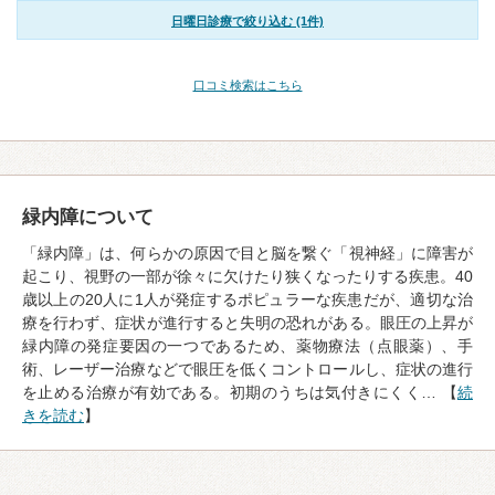
日曜日診療で絞り込む (1件)
口コミ検索はこちら
緑内障について
「緑内障」は、何らかの原因で目と脳を繋ぐ「視神経」に障害が
起こり、視野の一部が徐々に欠けたり狭くなったりする疾患。40
歳以上の20人に1人が発症するポピュラーな疾患だが、適切な治
療を行わず、症状が進行すると失明の恐れがある。眼圧の上昇が
緑内障の発症要因の一つであるため、薬物療法（点眼薬）、手
術、レーザー治療などで眼圧を低くコントロールし、症状の進行
を止める治療が有効である。初期のうちは気付きにくく… 【
続
きを読む
】